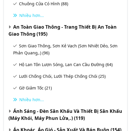
Chuông Cửa Có Hình
(88)
Nhiều hơn...
An Toàn Giao Thông - Trang Thiết Bị An Toàn
Giao Thông
(195)
Sơn Giao Thông, Sơn Kẻ Vạch (Sơn Nhiệt Dẻo, Sơn
Phản Quang,.)
(96)
Hộ Lan Tôn Lượn Sóng, Lan Can Cầu Đường
(64)
Lưới Chống Chói, Lưới Thép Chống Chói
(25)
Gờ Giảm Tốc
(21)
Nhiều hơn...
Ánh Sáng - Đèn Sân Khấu Và Thiết Bị Sân Khấu
(Máy Khói, Máy Phun Lửa,.)
(119)
Áo Khoác, Áo Gió - Sản Xuất Và Bán Buôn
(154)