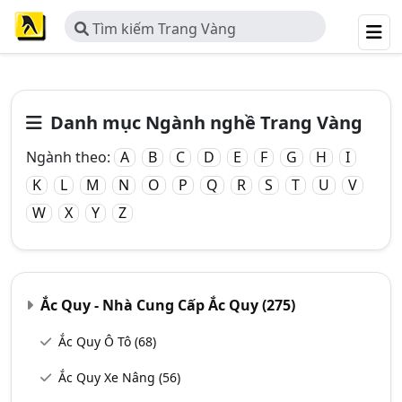
Tìm kiếm Trang Vàng
Danh mục Ngành nghề Trang Vàng
Ngành theo:
A
B
C
D
E
F
G
H
I
K
L
M
N
O
P
Q
R
S
T
U
V
W
X
Y
Z
Ắc Quy - Nhà Cung Cấp Ắc Quy
(275)
Ắc Quy Ô Tô
(68)
Ắc Quy Xe Nâng
(56)