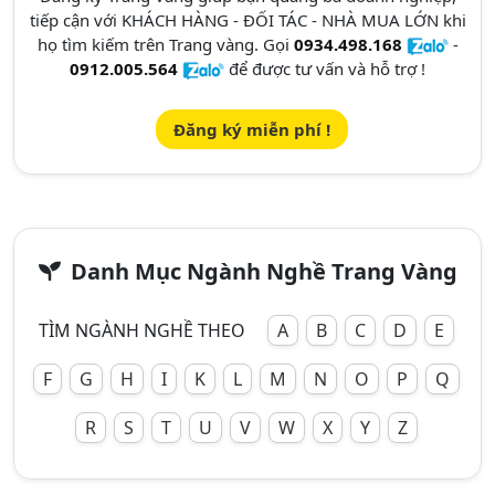
tiếp cận với KHÁCH HÀNG - ĐỐI TÁC - NHÀ MUA LỚN khi
họ tìm kiếm trên Trang vàng. Gọi
0934.498.168
-
0912.005.564
để được tư vấn và hỗ trợ !
Đăng ký miễn phí !
Danh Mục Ngành Nghề Trang Vàng
TÌM NGÀNH NGHỀ THEO
A
B
C
D
E
F
G
H
I
K
L
M
N
O
P
Q
R
S
T
U
V
W
X
Y
Z