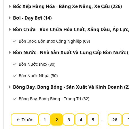
Bốc Xếp Hàng Hóa - Bằng Xe Nâng, Xe Cẩu
(226)
Bơi - Dạy Bơi
(14)
Bồn Chứa - Bồn Chứa Hóa Chất, Xăng Dầu, Áp Lực
Bồn Inox, Bồn Inox Công Nghiệp
(69)
Bồn Nước - Nhà Sản Xuất Và Cung Cấp Bồn Nước
(
Bồn Nước Inox
(80)
Bồn Nước Nhựa
(50)
Bóng Bay, Bong Bóng - Sản Xuất Và Kinh Doanh
(2
Bóng Bay, Bong Bóng - Trang Trí
(32)
← Trước
1
2
3
4
5
...
28