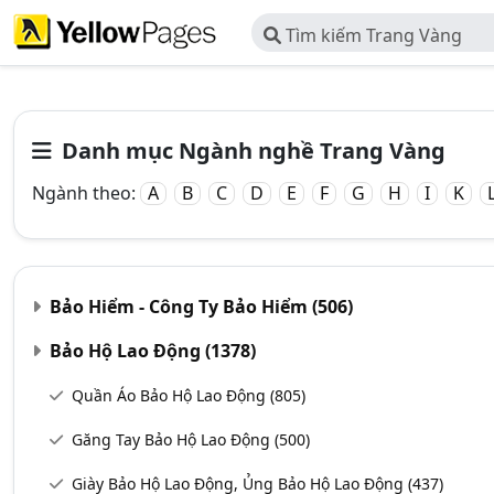
Tìm kiếm Trang Vàng
Danh mục Ngành nghề Trang Vàng
Ngành theo:
A
B
C
D
E
F
G
H
I
K
Bảo Hiểm - Công Ty Bảo Hiểm
(506)
Bảo Hộ Lao Động
(1378)
Quần Áo Bảo Hộ Lao Động
(805)
Găng Tay Bảo Hộ Lao Động
(500)
Giày Bảo Hộ Lao Động, Ủng Bảo Hộ Lao Động
(437)