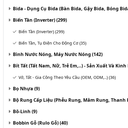
Bida - Dụng Cụ Bida (Bàn Bida, Gậy Bida, Bóng Bida
Biến Tần (Inverter)
(299)
Biến Tần (Inverter)
(299)
Biến Tần, Tụ Điện Cho Động Cơ
(35)
Bình Nước Nóng, Máy Nước Nóng
(142)
Bít Tất (Tất Nam, Nữ, Trẻ Em,..) - Sản Xuất Và Kin
Vớ, Tất - Gia Công Theo Yêu Cầu (OEM, ODM,..)
(36)
Bọ Nhựa
(9)
Bộ Rung Cấp Liệu (Phễu Rung, Mâm Rung, Thanh 
Bô-Linh
(9)
Bobbin Gỗ (Rulo Gỗ)
(40)