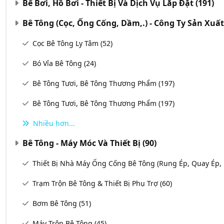
Bể Bơi, Hồ Bơi - Thiết Bị Và Dịch Vụ Lắp Đặt
(191)
Bê Tông (Cọc, Ống Cống, Dầm,.) - Công Ty Sản Xuấ
Cọc Bê Tông Ly Tâm
(52)
Bó Vỉa Bê Tông
(24)
Bê Tông Tươi, Bê Tông Thương Phẩm
(197)
Bê Tông Tươi, Bê Tông Thương Phẩm
(197)
Nhiều hơn...
Bê Tông - Máy Móc Và Thiết Bị
(90)
Thiết Bị Nhà Máy Ống Cống Bê Tông (Rung Ép, Quay Ép, 
Trạm Trộn Bê Tông & Thiết Bị Phụ Trợ
(60)
Bơm Bê Tông
(51)
Máy Trộn Bê Tông
(45)