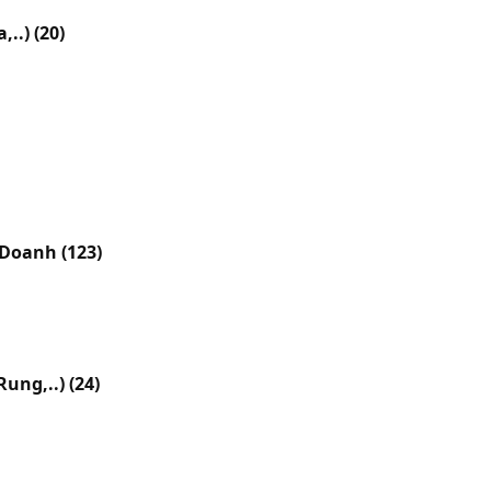
,..)
(20)
h Doanh
(123)
Rung,..)
(24)