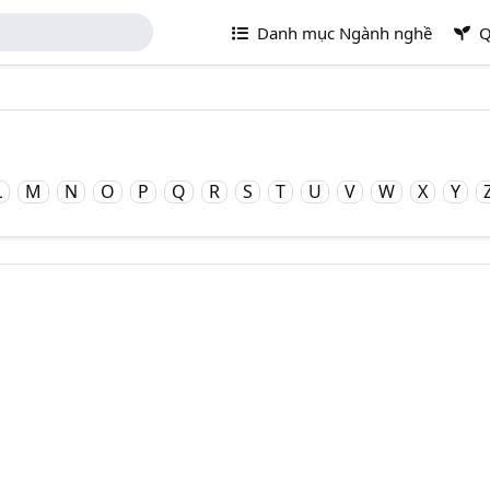
Danh mục Ngành nghề
Q
L
M
N
O
P
Q
R
S
T
U
V
W
X
Y