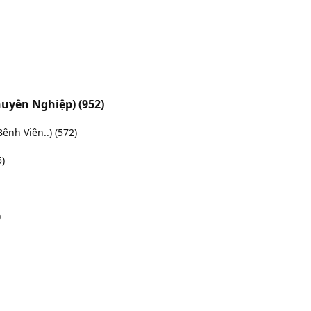
Chuyên Nghiệp)
(952)
Bệnh Viện..)
(572)
5)
)