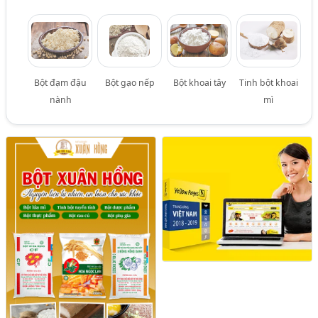
Bột đạm đậu
Bột gạo nếp
Bột khoai tây
Tinh bột khoai
nành
mì