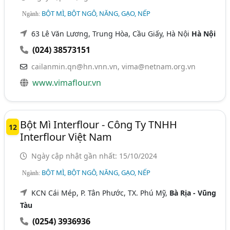
BỘT MÌ, BỘT NGÔ, NĂNG, GẠO, NẾP
Ngành:
63 Lê Văn Lương, Trung Hòa, Cầu Giấy, Hà Nội
Hà Nội
(024) 38573151
cailanmin.qn@hn.vnn.vn
,
vima@netnam.org.vn
www.vimaflour.vn
Bột Mì Interflour - Công Ty TNHH
12
Interflour Việt Nam
Ngày cập nhật gần nhất: 15/10/2024
BỘT MÌ, BỘT NGÔ, NĂNG, GẠO, NẾP
Ngành:
KCN Cái Mép, P. Tân Phước, TX. Phú Mỹ,
Bà Rịa - Vũng
Tàu
(0254) 3936936