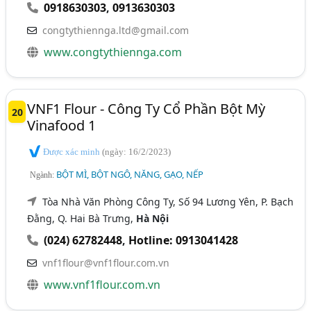
0918630303
,
0913630303
congtythiennga.ltd@gmail.com
www.congtythiennga.com
VNF1 Flour - Công Ty Cổ Phần Bột Mỳ
20
Vinafood 1
Được xác minh
(ngày: 16/2/2023)
BỘT MÌ, BỘT NGÔ, NĂNG, GẠO, NẾP
Ngành:
Tòa Nhà Văn Phòng Công Ty, Số 94 Lương Yên, P. Bạch
Đằng, Q. Hai Bà Trưng,
Hà Nội
(024) 62782448
,
Hotline: 0913041428
vnf1flour@vnf1flour.com.vn
www.vnf1flour.com.vn