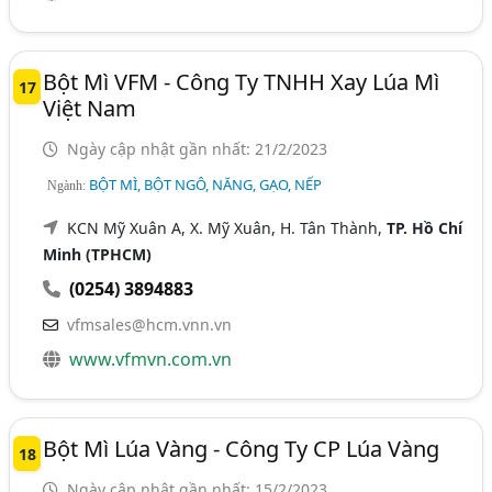
Bột Mì VFM - Công Ty TNHH Xay Lúa Mì
17
Việt Nam
Ngày cập nhật gần nhất: 21/2/2023
BỘT MÌ, BỘT NGÔ, NĂNG, GẠO, NẾP
Ngành:
KCN Mỹ Xuân A, X. Mỹ Xuân, H. Tân Thành,
TP. Hồ Chí
Minh (TPHCM)
(0254) 3894883
vfmsales@hcm.vnn.vn
www.vfmvn.com.vn
Bột Mì Lúa Vàng - Công Ty CP Lúa Vàng
18
Ngày cập nhật gần nhất: 15/2/2023