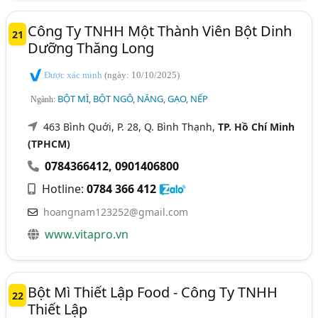
Công Ty TNHH Một Thành Viên Bột Dinh
21
Dưỡng Thăng Long
Được xác minh
(ngày: 10/10/2025)
BỘT MÌ, BỘT NGÔ, NĂNG, GẠO, NẾP
Ngành:
463 Bình Quới, P. 28, Q. Bình Thạnh,
TP. Hồ Chí Minh
(TPHCM)
0784366412
,
0901406800
Hotline:
0784 366 412
hoangnam123252@gmail.com
www.vitapro.vn
Bột Mì Thiết Lập Food - Công Ty TNHH
22
Thiết Lập