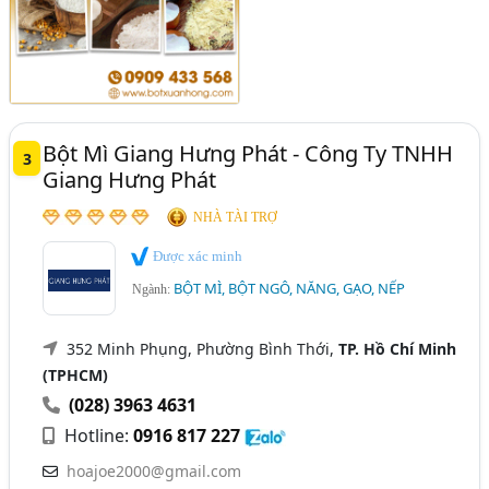
Bột Mì Giang Hưng Phát - Công Ty TNHH
3
Giang Hưng Phát
NHÀ TÀI TRỢ
Được xác minh
BỘT MÌ, BỘT NGÔ, NĂNG, GẠO, NẾP
Ngành:
352 Minh Phụng, Phường Bình Thới,
TP. Hồ Chí Minh
(TPHCM)
(028) 3963 4631
Hotline:
0916 817 227
hoajoe2000@gmail.com