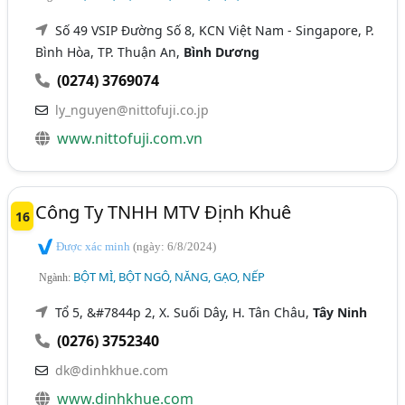
Số 49 VSIP Đường Số 8, KCN Việt Nam - Singapore, P.
Bình Hòa, TP. Thuận An,
Bình Dương
(0274) 3769074
ly_nguyen@nittofuji.co.jp
www.nittofuji.com.vn
Công Ty TNHH MTV Định Khuê
16
Được xác minh
(ngày: 6/8/2024)
BỘT MÌ, BỘT NGÔ, NĂNG, GẠO, NẾP
Ngành:
Tổ 5, &#7844p 2, X. Suối Dây, H. Tân Châu,
Tây Ninh
(0276) 3752340
dk@dinhkhue.com
www.dinhkhue.com