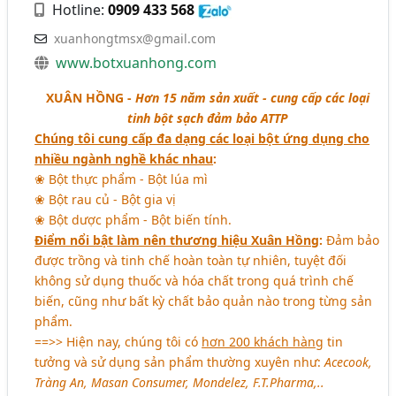
Hotline:
0909 433 568
xuanhongtmsx@gmail.com
www.botxuanhong.com
XUÂN HỒNG -
Hơn 15 năm sản xuất - cung cấp các loại
tinh bột sạch đảm bảo ATTP
Chúng tôi cung cấp đa dạng các loại bột ứng dụng cho
nhiều ngành nghề khác nhau
:
❀ Bột thực phẩm - Bột lúa mì
❀ Bột rau củ - Bột gia vị
❀ Bột dược phẩm - Bột biến tính.
Điểm nổi bật làm nên thương hiệu Xuân Hồng
:
Đảm bảo
được trồng và tinh chế hoàn toàn tự nhiên, tuyệt đối
không sử dụng thuốc và hóa chất trong quá trình chế
biến, cũng như bất kỳ chất bảo quản nào trong từng sản
phẩm.
==>> Hiện nay, chúng tôi có
hơn 200 khách hàng
tin
tưởng và sử dụng sản phẩm thường xuyên như:
Acecook,
Tràng An, Masan Consumer, Mondelez, F.T.Pharma,..