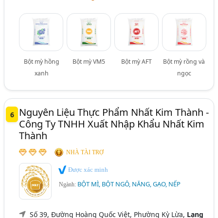
Bột mỳ hồng
Bột mỳ VM5
Bột mỳ AFT
Bột mỳ rồng và
xanh
ngọc
Nguyên Liệu Thực Phẩm Nhất Kim Thành -
6
Công Ty TNHH Xuất Nhập Khẩu Nhất Kim
Thành
NHÀ TÀI TRỢ
Được xác minh
BỘT MÌ, BỘT NGÔ, NĂNG, GẠO, NẾP
Ngành:
Số 39, Đường Hoàng Quốc Việt, Phường Kỳ Lừa,
Lạng