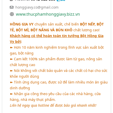
honggiavy.co@gmail.com
www.thucphamhonggiavy.bizz.vn
HỒNG GIA VY
chuyên sản xuất, chế biến
BỘT NẾP, BỘT
TẺ, BỘT MÌ, BỘT NĂNG VÀ BÚN KHÔ
chất lượng cao!
Khách hàng có thể hoàn toàn tin tưởng Bột Hồng Gia
Vy bởi
:
➽ Hơn 10 năm kinh nghiệm trong lĩnh vực sản xuất bột
gạo, bột năng
➽ Cam kết 100% sản phẩm được làm từ gạo, nông sản
chất lượng cao
➽ Nói không với chất bảo quản và các chất có hại cho sức
khỏe người dùng
➽ Tính ứng dụng cao, được sử để làm nhiều món ăn giàu
dinh dưỡng
➽ Nhận gia công theo yêu cầu của các nhà hàng, cửa
hàng, nhà máy thực phẩm.
Liên hệ ngay qua hotline để được báo giá nhanh nhất!