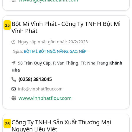
Bột Mì Vĩnh Phát - Công Ty TNHH Bột Mì
25
Vĩnh Phát
Ngày cập nhật gần nhất: 20/2/2023
BỘT MÌ, BỘT NGÔ, NĂNG, GẠO, NẾP
Ngành:
98 Trần Quý Cáp, P. Vạn Thắng, TP. Nha Trang
Khánh
Hòa
(0258) 3813045
info@vinphatflour.com
www.vinhphatflour.com
Công Ty TNHH Sản Xuất Thương Mại
26
Nguyên Liệu Việt