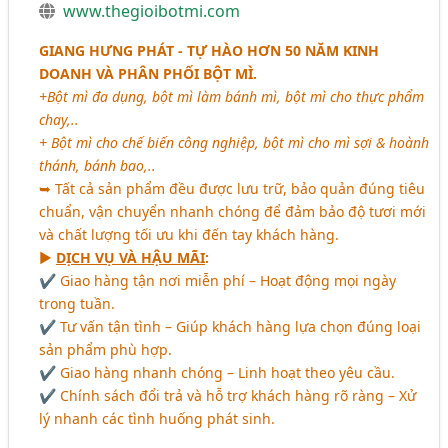
www.thegioibotmi.com
GIANG HƯNG PHÁT - TỰ HÀO HƠN 50 NĂM KINH
DOANH VÀ PHÂN PHỐI BỘT MÌ.
+Bột mì đa dụng, bột mì làm bánh mì, bột mì cho thực phẩm
chay,..
+ Bột mì cho chế biến công nghiệp, bột mì cho mì sợi & hoành
thánh, bánh bao,..
➥ Tất cả sản phẩm đều được lưu trữ, bảo quản đúng tiêu
chuẩn, vận chuyển nhanh chóng để đảm bảo độ tươi mới
và chất lượng tối ưu khi đến tay khách hàng.
►
DỊCH VỤ VÀ HẬU MÃI
:
✔ Giao hàng tận nơi miễn phí – Hoạt động mọi ngày
trong tuần.
✔ Tư vấn tận tình – Giúp khách hàng lựa chọn đúng loại
sản phẩm phù hợp.
✔ Giao hàng nhanh chóng – Linh hoạt theo yêu cầu.
✔ Chính sách đổi trả và hỗ trợ khách hàng rõ ràng – Xử
lý nhanh các tình huống phát sinh.