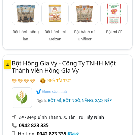
Bột bánh bông
Bột bánh mì
Bột bánh mì
Bột mì CF
lan
Meizan
Unifloor
Bột Hồng Gia Vy - Công Ty TNHH Một
4
Thành Viên Hồng Gia Vy
NHÀ TÀI TRỢ
Được xác minh
BỘT MÌ, BỘT NGÔ, NĂNG, GẠO, NẾP
Ngành:
&#7844p Bình Thạnh, X. Tân Trụ,
Tây Ninh
0942 823 335
Hotline:
0942 823 335