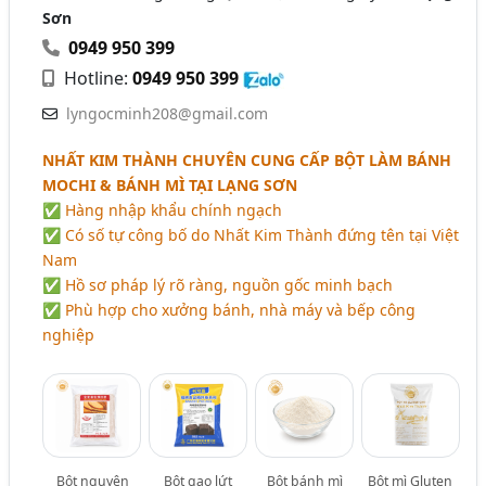
Sơn
0949 950 399
Hotline:
0949 950 399
lyngocminh208@gmail.com
NHẤT KIM THÀNH CHUYÊN CUNG CẤP BỘT LÀM BÁNH
MOCHI & BÁNH MÌ TẠI LẠNG SƠN
✅ Hàng nhập khẩu chính ngạch
✅ Có số tự công bố do Nhất Kim Thành đứng tên tại Việt
Nam
✅ Hồ sơ pháp lý rõ ràng, nguồn gốc minh bạch
✅ Phù hợp cho xưởng bánh, nhà máy và bếp công
nghiệp
Bột nguyên
Bột gạo lứt
Bột bánh mì
Bột mì Gluten