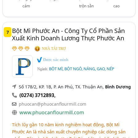
cám
trộn sẵn
cao
Bột Mì Phước An - Công Ty Cổ Phần Sản
7
Xuất Kinh Doanh Lương Thực Phước An
NHÀ TÀI TRỢ
Được xác minh
BỘT MÌ, BỘT NGÔ, NĂNG, GẠO, NẾP
Ngành:
Số 178/2, KP. 1B, P. An Phú, TX. Thuận An,
Bình Dương
(0274) 3712893
,
phuocan@phuocanflourmill.com
www.phuocanflourmill.com
Tích lũy gần 10 năm kinh nghiệm hoạt động, Bột Mì
Phước An là nhà sản xuất chuyên nghiệp các dòng sản