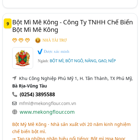
Bột Mì Mê Kông - Công Ty TNHH Chế Biến
9
Bột Mì Mê Kông
NHÀ TÀI TRỢ
Được xác minh
BỘT MÌ, BỘT NGÔ, NĂNG, GẠO, NẾP
Ngành:
Khu Công Nghiệp Phú Mỹ 1, H. Tân Thành, TX Phú Mỹ,
Bà Rịa-Vũng Tàu
(0254) 3895588
mfml@mekongflour.com.vn
www.mekongflour.com
Bột Mỳ Mê Kông - Nhà sản xuất với 20 năm kinh nghiệm
chế biến bột mì.
➙ Tạo ra những nhãn hiệu nổi tiếng: Bột mì Hoa Ngọc