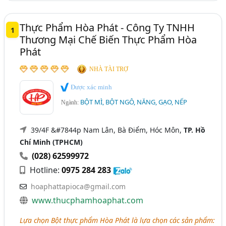
Tiền Giang
Vĩnh Long
Thực Phẩm Hòa Phát - Công Ty TNHH
1
Thương Mại Chế Biến Thực Phẩm Hòa
Phát
NHÀ TÀI TRỢ
Được xác minh
BỘT MÌ, BỘT NGÔ, NĂNG, GẠO, NẾP
Ngành:
39/4F &#7844p Nam Lân, Bà Điểm, Hóc Môn,
TP. Hồ
Chí Minh (TPHCM)
(028) 62599972
Hotline:
0975 284 283
hoaphattapioca@gmail.com
www.thucphamhoaphat.com
Lựa chọn Bột thực phẩm Hòa Phát là lựa chọn các sản phẩm: