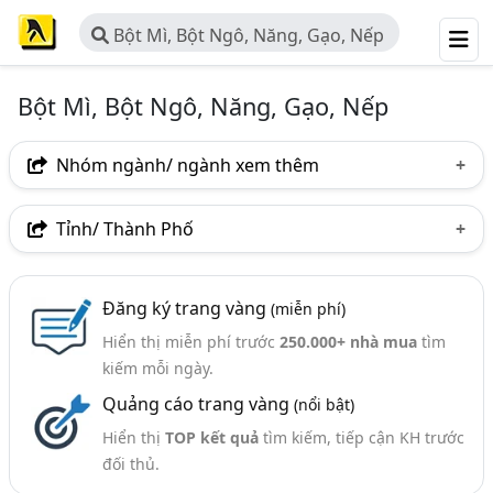
Bột Mì, Bột Ngô, Năng, Gạo, Nếp
Bột Mì, Bột Ngô, Năng, Gạo, Nếp
Nhóm ngành/ ngành xem thêm
Ngành nghề
Tỉnh/ Thành Phố
Bột Mì, Bột Ngô, Năng, Gạo, Nếp
(192)
Hà Nội
TP. Hồ Chí Minh (TPHCM)
Đồng Nai
Ngành xem thêm
Đăng ký trang vàng
(miễn phí)
Bình Dương
Tp. Đà Nẵng
TP. Hải Phòng
Hiển thị miễn phí trước
250.000+ nhà mua
tìm
Gia Vị - Chế Biến Và Kinh Doanh (432)
Đồng Tháp
Bà Rịa-Vũng Tàu
Bình Thuận
kiếm mỗi ngày.
Nông Sản Gia Vị (Gừng, Nghệ, Quế, Hồi, Sả,..) (397)
Quảng cáo trang vàng
(nổi bật)
Khánh Hòa
Lạng Sơn
Quảng Ninh
Hiển thị
TOP kết quả
tìm kiếm, tiếp cận KH trước
TP. Cần Thơ
Bình Định
Bến Tre
Cà Mau
đối thủ.
Gia Lai
Long An
Quảng Ngãi
Tây Ninh