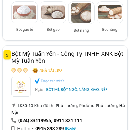
Bột gạo tẻ
Bột gạo
Bột năng
Bột năng
Bột Mỳ Tuấn Yến - Công Ty TNHH XNK Bột
5
Mỳ Tuấn Yến
NHÀ TÀI TRỢ
Được xác minh
BỘT MÌ, BỘT NGÔ, NĂNG, GẠO, NẾP
Ngành:
LK30-10 Khu đô thị Phú Lương, Phường Phú Lương,
Hà
Nội
(024) 33119955
,
0911 821 111
Hotline:
0915 898 289