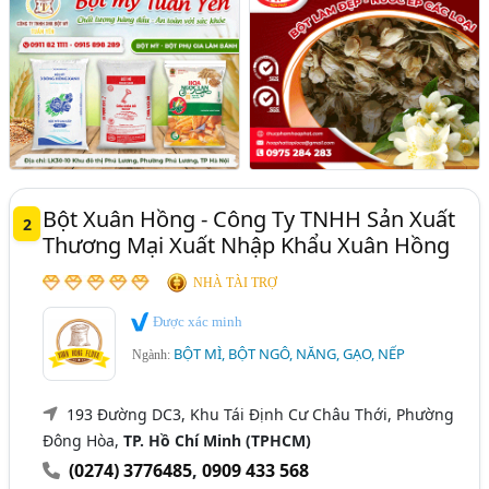
Bột Xuân Hồng - Công Ty TNHH Sản Xuất
2
Thương Mại Xuất Nhập Khẩu Xuân Hồng
NHÀ TÀI TRỢ
Được xác minh
BỘT MÌ, BỘT NGÔ, NĂNG, GẠO, NẾP
Ngành:
193 Đường DC3, Khu Tái Định Cư Châu Thới, Phường
Đông Hòa,
TP. Hồ Chí Minh (TPHCM)
(0274) 3776485
,
0909 433 568