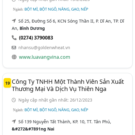
BỘT MÌ, BỘT NGÔ, NĂNG, GẠO, NẾP
Ngành:
Số 25, Đường Số 6, KCN Sóng Thần II, P. Dĩ An, TP. Dĩ
An,
Bình Dương
(0274) 3790083
nhansu@goldenwheat.vn
www.luavangvina.com
Công Ty TNHH Một Thành Viên Sản Xuất
19
Thương Mại Và Dịch Vụ Thiên Nga
Ngày cập nhật gần nhất: 26/12/2023
BỘT MÌ, BỘT NGÔ, NĂNG, GẠO, NẾP
Ngành:
Số 139 Nguyễn Tất Thành, KP. 10, TT. Tân Phú,
&#272&#7891ng Nai