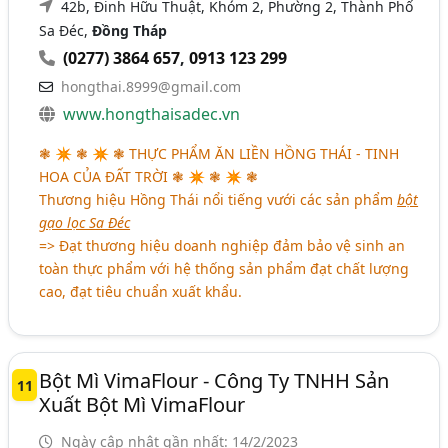
42b, Đinh Hữu Thuật, Khóm 2, Phường 2, Thành Phố
Sa Đéc,
Đồng Tháp
(0277) 3864 657
,
0913 123 299
hongthai.8999@gmail.com
www.hongthaisadec.vn
❃ ✴ ❃ ✴ ❃ THỰC PHẨM ĂN LIỀN HỒNG THÁI - TINH
HOA CỦA ĐẤT TRỜI ❃ ✴ ❃ ✴ ❃
Thương hiệu Hồng Thái nổi tiếng vưới các sản phẩm
bột
gạo lọc Sa Đéc
=> Đạt thương hiệu doanh nghiệp đảm bảo vệ sinh an
toàn thực phẩm với hệ thống sản phẩm đạt chất lượng
cao, đạt tiêu chuẩn xuất khẩu.
Bột Mì VimaFlour - Công Ty TNHH Sản
11
Xuất Bột Mì VimaFlour
Ngày cập nhật gần nhất: 14/2/2023