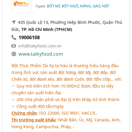
BỘT MÌ, BỘT NGÔ, NĂNG, GẠO, NẾP
Ngành:
435 Quốc Lộ 13, Phường Hiệp Bình Phước, Quận Thủ
Đức,
TP. Hồ Chí Minh (TPHCM)
19006108
info@takyfood.com.vn
www.taikyfood.com
Bột Thực Phẩm Tài Ký tự hào là thương hiệu hàng đầu
trong lĩnh vực sản xuất
Bột Năng, Bột Mỳ, Bột Bắp, Bột
Chiên Xù, Bột Bánh Xèo, Bột Bánh Cuốn, Bột Tẩm Ướp,..
với:
☞ Quy mô diện tích hơn 10.000m2 được đầu tư dây
chuyền sản xuất hiện đại
☞ 200 nhà phân phối và đại lý trên khắp 63 tỉnh thành
☞ Công suất 400 tấn/ngày
Chứng nhận
: ISO 22000, ISO 9001, HACCP,..
Thị trường xuất khẩu
: Nhật Bản, Úc, Mỹ, Canada, Anh,
Hong Kong, Campuchia, Pháp,..