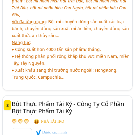
phẩm:
Bột mì nhãn hiệu Hai Trái Đào, bột mì nhãn hiệu Hai
Trái Dâu, bột mì nhãn hiệu Con Ngựa, bột mì nhãn hiệu Con
Gấu,..
Với đa ứng dụng
: Bột mì chuyên dùng sản xuất các loại
bánh, chuyên dùng sản xuất mì ăn liền, chuyên dùng sản
xuất thức ăn thủy sản,..
Năng lực
:
♦ Công suất hơn 4000 tấn sản phẩm/ tháng.
♦ Hệ thống phân phối rộng khắp khu vực miền Nam, miền
Tây, Tây Nguyên.
♦ Xuất khẩu sang thị trường nước ngoài: HongKong,
Trung Quốc, Campuchia,..
Bột Thực Phẩm Tài Ký - Công Ty Cổ Phần
8
Bột Thực Phẩm Tài Ký
NHÀ TÀI TRỢ
Được xác minh