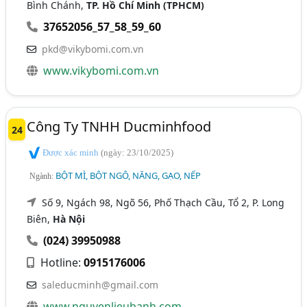
Bình Chánh,
TP. Hồ Chí Minh (TPHCM)
37652056_57_58_59_60
pkd@vikybomi.com.vn
www.vikybomi.com.vn
Công Ty TNHH Ducminhfood
24
Được xác minh
(ngày: 23/10/2025)
BỘT MÌ, BỘT NGÔ, NĂNG, GẠO, NẾP
Ngành:
Số 9, Ngách 98, Ngõ 56, Phố Thạch Cầu, Tổ 2, P. Long
Biên,
Hà Nội
(024) 39950988
Hotline:
0915176006
saleducminh@gmail.com
www.nguyenlieubanh.com