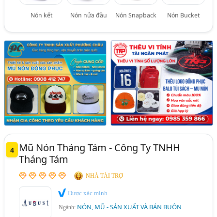
Nón kết
Nón nửa đầu
Nón Snapback
Nón Bucket
Mũ Nón Tháng Tám - Công Ty TNHH
4
Tháng Tám
NHÀ TÀI TRỢ
Được xác minh
NÓN, MŨ - SẢN XUẤT VÀ BÁN BUÔN
Ngành: