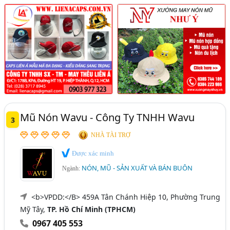
Mũ Nón Wavu - Công Ty TNHH Wavu
3
NHÀ TÀI TRỢ
Được xác minh
NÓN, MŨ - SẢN XUẤT VÀ BÁN BUÔN
Ngành:
<b>VPDD:</B> 459A Tân Chánh Hiệp 10, Phường Trung
Mỹ Tây,
TP. Hồ Chí Minh (TPHCM)
0967 405 553