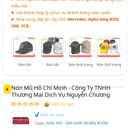
mẫu mã
☛ Giá thành hợp lý, phục vụ khách hàng toàn quốc
☛ Nhà cung cấp tin cậy cho:
Mercedes, Ngân hàng BIDV,
SHB, VCB,..
Nón kết
Nón kết
Nón thời trang
Nón thời trang
Nón Mũ Hồ Chí Minh - Công Ty TNHH
6
Thương Mại Dịch Vụ Nguyễn Chương
NHÀ TÀI TRỢ
Được xác minh
NÓN, MŨ - SẢN XUẤT VÀ BÁN BUÔN
Ngành: