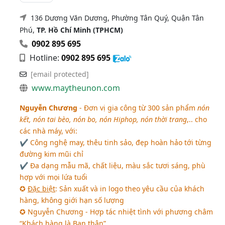
136 Dương Văn Dương, Phường Tân Quý, Quận Tân
Phú,
TP. Hồ Chí Minh (TPHCM)
0902 895 695
Hotline:
0902 895 695
[email protected]
www.maytheunon.com
Nguyễn Chương
- Đơn vị gia công từ 300 sản phẩm
nón
kết, nón tai bèo, nón bo, nón Hiphop, nón thời trang
,.. cho
các nhà máy, với:
✔ Công nghệ may, thêu tinh sảo, đẹp hoàn hảo tới từng
đường kim mũi chỉ
✔ Đa dạng mẫu mã, chất liệu, màu sắc tươi sáng, phù
hợp với mọi lứa tuổi
✪
Đặc biệt
: Sản xuất và in logo theo yêu cầu của khách
hàng, không giới hạn số lượng
✪ Nguyễn Chương - Hợp tác nhiệt tình với phương châm
“Khách hàng là Bạn thân”.