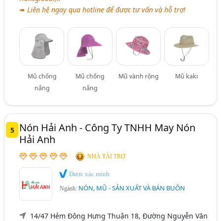
➠
Liên hệ ngay qua hotline để được tư vấn và hỗ trợ!
Mũ chống
Mũ chống
Mũ vành rộng
Mũ kaki
nắng
nắng
Nón Hải Anh - Công Ty TNHH May Nón
5
Hải Anh
NHÀ TÀI TRỢ
Được xác minh
NÓN, MŨ - SẢN XUẤT VÀ BÁN BUÔN
Ngành:
14/47 Hẻm Đông Hưng Thuận 18, Đường Nguyễn Văn