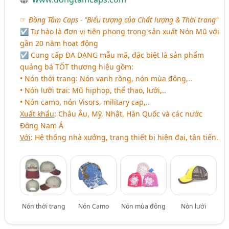
☞
Đồng Tâm Caps - "Biểu tượng của Chất lượng & Thời trang"
☑ Tự hào là đơn vị tiên phong trong sản xuất Nón Mũ với
gần 20 năm hoạt động
☑ Cung cấp ĐA DẠNG mẫu mã, đặc biệt là sản phẩm
quảng bá TỐT thương hiệu gồm:
• Nón thời trang: Nón vạnh rồng, nón mùa đông,..
• Nón lưỡi trai: Mũ hiphop, thể thao, lưới,..
• Nón camo, nón Visors, military cap,..
Xuất khẩu
: Châu Âu, Mỹ, Nhật, Hàn Quốc và các nước
Đông Nam Á
Với
: Hệ thống nhà xưởng, trang thiết bị hiện đại, tân tiến.
Nón thời trang
Nón Camo
Nón mùa đông
Nón lưới