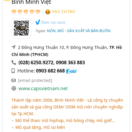
Bình Minh Việt
Nón Lá - Cơ Sở Sản Xuất Nón Lá, Nón Huế (25)
NHÀ TÀI TRỢ
Mũ Trẻ Em, Nón Trẻ Em (22)
Được xác minh
Nón Rơm, Nón Lục Bình,.. Đi Biển (20)
NÓN, MŨ - SẢN XUẤT VÀ BÁN BUÔN
Ngành:
Ngành xem thêm
2 Đông Hưng Thuận 10, P. Đông Hưng Thuận,
TP. Hồ
Mũ Bảo Hiểm (Mũ Bảo Hiểm Quảng Cáo, Sự Kiện, In
Chí Minh (TPHCM)
Logo,.) (143)
(028) 6250.9272
,
0908 363 883
May Quảng Cáo - Nhận Hợp Đồng May Quảng Cáo
Hotline:
0903 682 668
Theo Yêu Cầu (91)
[email protected]
Khăn Choàng Cổ (Khăn Lụa, Satin, Voan,..) - Sản Xuất,
www.capsvietnam.net
Kinh Doanh Và Phân Phối (32)
Thành lập năm 2006, Bình Minh Việt - Là công ty chuyên
sản xuất và gia công OEM/ ODM mũ nón chuyên nghiệp
tại Tp.HCM.
− Mũ thể thao: mũ hiphop, mũ bóng chày, mũ golf,..
− Mũ quà tặng, mũ sự kiện