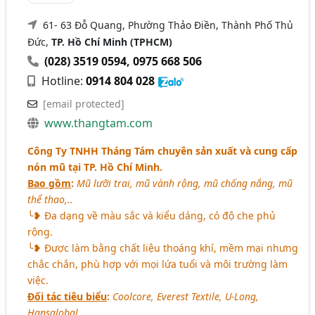
61- 63 Đỗ Quang, Phường Thảo Điền, Thành Phố Thủ
Đức,
TP. Hồ Chí Minh (TPHCM)
(028) 3519 0594
,
0975 668 506
Hotline:
0914 804 028
[email protected]
www.thangtam.com
Công Ty TNHH Tháng Tám chuyên sản xuất và cung cấp
nón mũ tại TP. Hồ Chí Minh.
Bao gồm
:
Mũ lưỡi trai, mũ vành rộng, mũ chống nắng, mũ
thể thao,..
╰❥ Đa dạng về màu sắc và kiểu dáng, có độ che phủ
rộng.
╰❥ Được làm bằng chất liệu thoáng khí, mềm mại nhưng
chắc chắn, phù hợp với mọi lứa tuổi và môi trường làm
việc.
Đối tác tiêu biểu
:
Coolcore, Everest Textile, U-Long,
Hansglobal,..