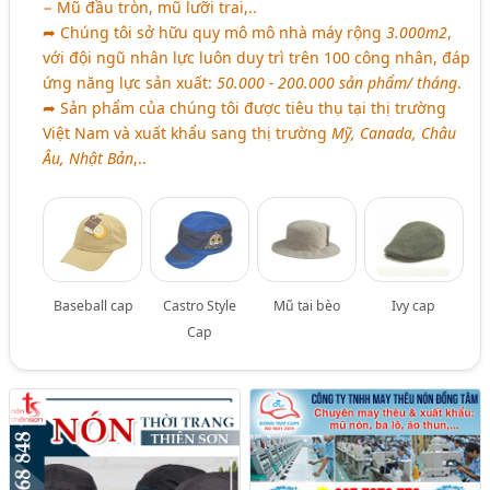
− Mũ đầu tròn, mũ lưỡi trai,..
➦ Chúng tôi sở hữu quy mô mô nhà máy rộng
3.000m2
,
với đội ngũ nhân lực luôn duy trì trên 100 công nhân, đáp
ứng năng lực sản xuất:
50.000 - 200.000 sản phẩm/ tháng
.
➦ Sản phẩm của chúng tôi được tiêu thụ tại thị trường
Việt Nam và xuất khẩu sang thị trường
Mỹ, Canada, Châu
Âu, Nhật Bản
,..
Baseball cap
Castro Style
Mũ tai bèo
Ivy cap
Cap