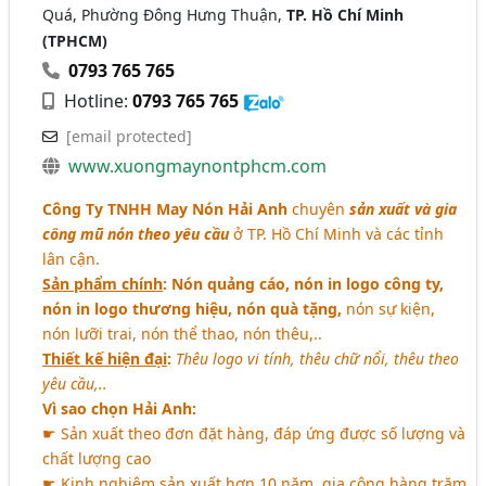
Quá, Phường Đông Hưng Thuận,
TP. Hồ Chí Minh
(TPHCM)
0793 765 765
Hotline:
0793 765 765
[email protected]
www.xuongmaynontphcm.com
Công Ty TNHH May Nón Hải Anh
chuyên
sản xuất và gia
công mũ nón theo yêu cầu
ở TP. Hồ Chí Minh và các tỉnh
lân cận.
Sản phẩm chính
: Nón quảng cáo, nón in logo công ty,
nón in logo thương hiệu, nón quà tặng,
nón sự kiện,
nón lưỡi trai, nón thể thao, nón thêu,..
Thiết kế hiện đại
:
Thêu logo vi tính, thêu chữ nổi, thêu theo
yêu cầu,..
Vì sao chọn Hải Anh:
☛ Sản xuất theo đơn đặt hàng, đáp ứng được số lượng và
chất lượng cao
☛ Kinh nghiệm sản xuất hơn 10 năm, gia công hàng trăm