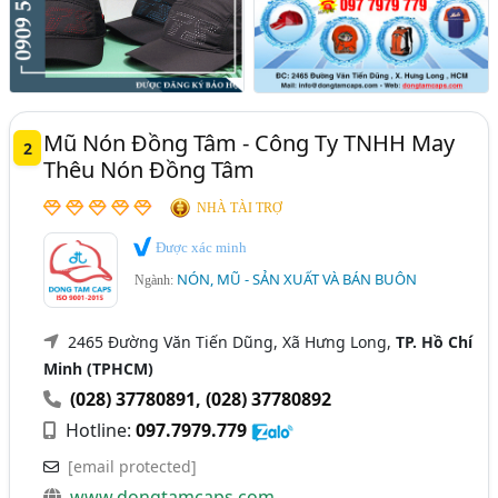
Mũ Nón Đồng Tâm - Công Ty TNHH May
2
Thêu Nón Đồng Tâm
NHÀ TÀI TRỢ
Được xác minh
NÓN, MŨ - SẢN XUẤT VÀ BÁN BUÔN
Ngành:
2465 Đường Văn Tiến Dũng, Xã Hưng Long,
TP. Hồ Chí
Minh (TPHCM)
(028) 37780891
,
(028) 37780892
Hotline:
097.7979.779
[email protected]
www.dongtamcaps.com