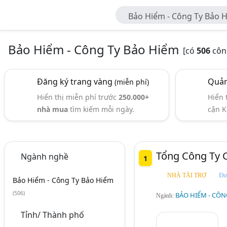
Bảo Hiểm - Công Ty Bảo 
Bảo Hiểm - Công Ty Bảo Hiểm
[có
506
công
Đăng ký trang vàng
Quản
(miễn phí)
Hiển thị miễn phí trước
250.000+
Hiển 
nhà mua
tìm kiếm mỗi ngày.
cận K
Tổng Công Ty 
Ngành nghề
1
Đư
NHÀ TÀI TRỢ
Bảo Hiểm - Công Ty Bảo Hiểm
(506)
BẢO HIỂM - CÔN
Ngành:
Tỉnh/ Thành phố