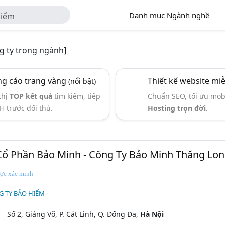
Danh mục Ngành nghề
Hiểm
 ty trong ngành]
g cáo trang vàng
Thiết kế website mi
(nổi bật)
thị
TOP kết quả
tìm kiếm, tiếp
Chuẩn SEO, tối ưu mob
H trước đối thủ.
Hosting trọn đời
.
Cổ Phần Bảo Minh - Công Ty Bảo Minh Thăng Lo
ợc xác minh
G TY BẢO HIỂM
Số 2, Giảng Võ, P. Cát Linh, Q. Đống Đa,
Hà Nội