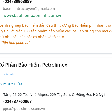
(024) 39963889
baominhtructuyen@gmail.com
www.baohiembaominh.com.vn
 doanh nghiệp bảo hiểm dẫn đầu thị trường Bảo Hiểm phi nhân thọ 
y tín với trên 100 sản phẩm bảo hiểm các loại, áp dụng cho mọi đ
đủ nhu cầu của các cá nhân và tổ chức.
-
"Tận tình phục vụ".
Cổ Phần Bảo Hiểm Petrolimex
ợc xác minh
G TY BẢO HIỂM
Tầng 21-22 Tòa Nhà Mipec, 229 Tây Sơn, Q. Đống Đa,
Hà Nội
(024) 37760867
pjico@petrolimex.com.vn