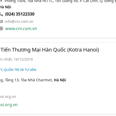
Phòng 1004, Tòa Nhà HITTC, 185 Giảng Võ, P. Cát Linh, Q. Đống 
Hà Nội
(024) 35122330
info@cni.com.vn
www.cni.com.vn
 Tiến Thương Mại Hàn Quốc (Kotra Hanoi)
n nhất: 16/12/2016
Y, QUẢN TRỊ VÀ TƯ VẤN
g, Tầng 13, Tòa Nhà Charmvit,
Hà Nội
oi.org.vn
oi.org.vn