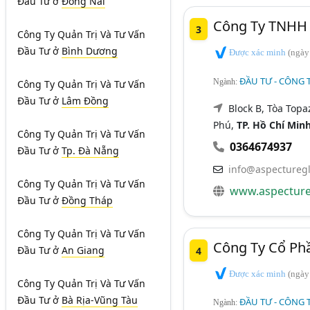
Đầu Tư
ở
Đồng Nai
Công Ty TNHH 
3
Công Ty Quản Trị Và Tư Vấn
Đầu Tư
ở
Bình Dương
Được xác minh
(ngày
ĐẦU TƯ - CÔNG T
Ngành:
Công Ty Quản Trị Và Tư Vấn
Đầu Tư
ở
Lâm Đồng
Block B, Tòa Top
Phú,
TP. Hồ Chí Min
Công Ty Quản Trị Và Tư Vấn
0364674937
Đầu Tư
ở
Tp. Đà Nẵng
info@aspectureg
Công Ty Quản Trị Và Tư Vấn
www.aspecture
Đầu Tư
ở
Đồng Tháp
Công Ty Quản Trị Và Tư Vấn
Công Ty Cổ Ph
Đầu Tư
ở
An Giang
4
Được xác minh
(ngày
Công Ty Quản Trị Và Tư Vấn
Đầu Tư
ở
Bà Rịa-Vũng Tàu
ĐẦU TƯ - CÔNG T
Ngành: