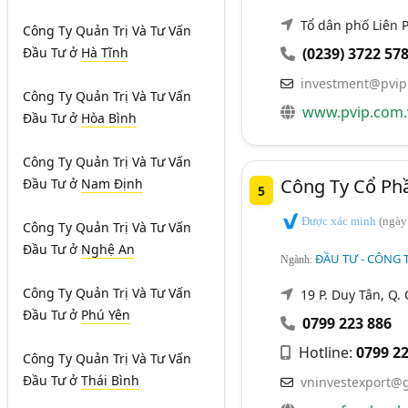
Tổ dân phố Liên
Công Ty Quản Trị Và Tư Vấn
Đầu Tư
ở
Hà Tĩnh
(0239) 3722 57
investment@pvip
Công Ty Quản Trị Và Tư Vấn
www.pvip.com.
Đầu Tư
ở
Hòa Bình
Công Ty Quản Trị Và Tư Vấn
Công Ty Cổ P
Đầu Tư
ở
Nam Định
5
Được xác minh
(ngày
Công Ty Quản Trị Và Tư Vấn
Đầu Tư
ở
Nghệ An
ĐẦU TƯ - CÔNG T
Ngành:
Công Ty Quản Trị Và Tư Vấn
19 P. Duy Tân, Q.
Đầu Tư
ở
Phú Yên
0799 223 886
Hotline:
0799 22
Công Ty Quản Trị Và Tư Vấn
Đầu Tư
ở
Thái Bình
vninvestexport@