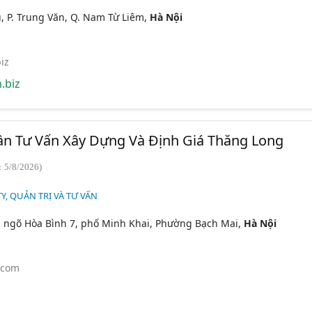
, P. Trung Văn, Q. Nam Từ Liêm,
Hà Nội
iz
.biz
ần Tư Vấn Xây Dựng Và Định Giá Thăng Long
: 5/8/2026)
Y, QUẢN TRỊ VÀ TƯ VẤN
, ngõ Hòa Bình 7, phố Minh Khai, Phường Bạch Mai,
Hà Nội
.com
n