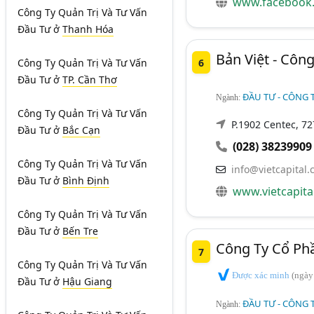
www.facebook.
Công Ty Quản Trị Và Tư Vấn
Đầu Tư
ở
Thanh Hóa
Bản Việt - Côn
6
Công Ty Quản Trị Và Tư Vấn
Đầu Tư
ở
TP. Cần Thơ
ĐẦU TƯ - CÔNG T
Ngành:
Công Ty Quản Trị Và Tư Vấn
P.1902 Centec, 72
Đầu Tư
ở
Bắc Cạn
(028) 38239909
Công Ty Quản Trị Và Tư Vấn
info@vietcapital.
Đầu Tư
ở
Bình Định
www.vietcapita
Công Ty Quản Trị Và Tư Vấn
Đầu Tư
ở
Bến Tre
Công Ty Cổ Phầ
7
Công Ty Quản Trị Và Tư Vấn
Được xác minh
(ngày
Đầu Tư
ở
Hậu Giang
ĐẦU TƯ - CÔNG T
Ngành: