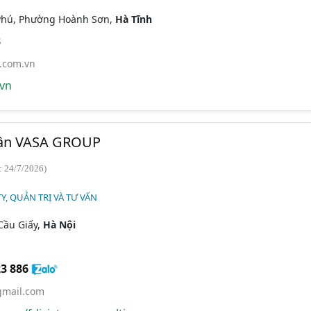
 Phú, Phường Hoành Sơn,
Hà Tĩnh
8
.com.vn
vn
hần VASA GROUP
: 24/7/2026)
Y, QUẢN TRỊ VÀ TƯ VẤN
 Cầu Giấy,
Hà Nội
3 886
gmail.com