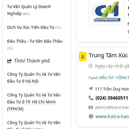
Tư Vấn Quản Lý Doanh
Nghiệp
(461)
Dịch Vụ Xúc Tiến Đầu Tư
(17)
Đấu Thầu - Tư Vấn Đấu Thầu
(15)
Trung Tâm Xúc
2
Tỉnh/ Thành phố
Ngày cập nhật gầ
Công Ty Quản Trị Và Tư Vấn
ĐẦU TƯ - CÔNG T
Ngành:
Đầu Tư
ở
Hà Nội
117 Trần Duy Hưn
Công Ty Quản Trị Và Tư Vấn
(024) 39460511
Đầu Tư
ở
TP. Hồ Chí Minh
admin@kotra-han
(TPHCM)
www.kotra-han
Công Ty Quản Trị Và Tư Vấn