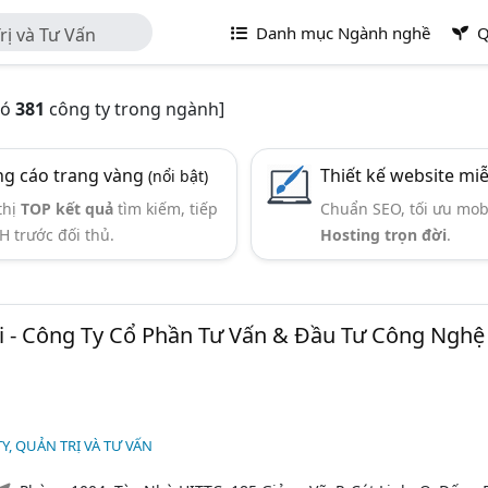
Danh mục Ngành nghề
Q
rị và Tư Vấn
có
381
công ty trong ngành]
g cáo trang vàng
Thiết kế website mi
(nổi bật)
thị
TOP kết quả
tìm kiếm, tiếp
Chuẩn SEO, tối ưu mob
H trước đối thủ.
Hosting trọn đời
.
 - Công Ty Cổ Phần Tư Vấn & Đầu Tư Công Nghệ
Y, QUẢN TRỊ VÀ TƯ VẤN