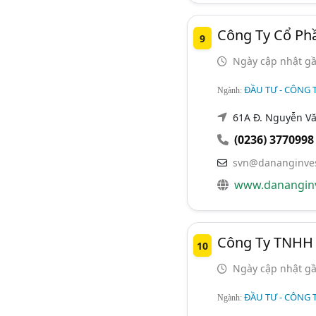
Công Ty Cổ Phầ
9
Ngày cập nhật gầ
ĐẦU TƯ - CÔNG T
Ngành:
61A Đ. Nguyễn Văn
(0236) 3770998
svn@dananginve
www.danangin
Công Ty TNHH
10
Ngày cập nhật gầ
ĐẦU TƯ - CÔNG T
Ngành: