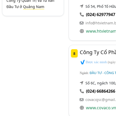
Công Ty Quản Trị Và Tư Vấn
Số 54, Phố Tố Hữu
Đầu Tư
ở
Quảng Nam
(024) 62977947
info@htvietnam.b
www.htvietnam
Công Ty Cổ Ph
8
Được xác minh
(ngày
ĐẦU TƯ - CÔNG T
Ngành:
Số 6C, ngách 100
(024) 66864266
covacojsc@gmail
www.covaco.v