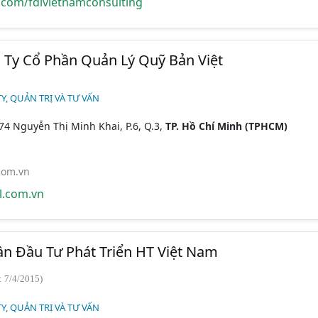
com/fdivietnamconsulting
g Ty Cổ Phần Quản Lý Quỹ Bản Việt
Y, QUẢN TRỊ VÀ TƯ VẤN
74 Nguyễn Thị Minh Khai, P.6, Q.3,
TP. Hồ Chí Minh (TPHCM)
com.vn
l.com.vn
n Đầu Tư Phát Triển HT Việt Nam
: 7/4/2015)
Y, QUẢN TRỊ VÀ TƯ VẤN