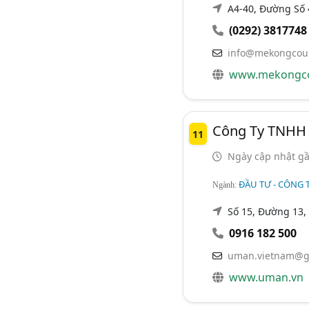
A4-40, Đường Số 
(0292) 3817748
info@mekongcoun
www.mekongco
Công Ty TNHH 
11
Ngày cập nhật gầ
ĐẦU TƯ - CÔNG T
Ngành:
Số 15, Đường 13, 
0916 182 500
uman.vietnam@g
www.uman.vn