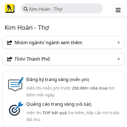
Kim Hoàn - Thợ
Kim Hoàn - Thợ
Nhóm ngành/ ngành xem thêm
Ngành nghề
Tỉnh/ Thành Phố
Kim Hoàn - Thợ
(97)
Hà Nội
TP. Hồ Chí Minh (TPHCM)
Đồng Nai
Ngành xem thêm
Đăng ký trang vàng
(miễn phí)
Lâm Đồng
Tp. Đà Nẵng
TP. Hải Phòng
Hiển thị miễn phí trước
250.000+ nhà mua
tìm
Vàng Bạc, Đồ Trang Sức Cao Cấp - Chế Tác Và Kinh
Điện Biên
An Giang
Bà Rịa-Vũng Tàu
kiếm mỗi ngày.
Doanh (990)
Quảng cáo trang vàng
(nổi bật)
Bắc Ninh
Lạng Sơn
Nghệ An
Quảng Ninh
Đồ Trang Sức Bằng Đá (69)
Hiển thị
TOP kết quả
tìm kiếm, tiếp cận KH trước
Quảng Trị
Thái Bình
Thái Nguyên
Đắk Lắk
Đồ Trang Sức Bằng Ngọc Trai (24)
đối thủ.
Đồ Trang Sức Bằng Pha Lê (14)
Long An
Quảng Nam