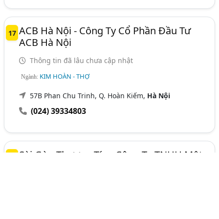
ACB Hà Nội - Công Ty Cổ Phần Đầu Tư
17
ACB Hà Nội
Thông tin đã lâu chưa cập nhật
KIM HOÀN - THỢ
Ngành:
57B Phan Chu Trinh, Q. Hoàn Kiếm,
Hà Nội
(024) 39334803
Sài Gòn Thương Tín - Công Ty TNHH Một
18
Thành Viên Vàng Bạc Đá Quý Ngân Hàng
Sài Gòn Thương Tín
Thông tin đã lâu chưa cập nhật
KIM HOÀN - THỢ
Ngành: