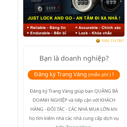
NHÀ TÀI TRỢ
Bạn là doanh nghiệp?
Đăng ký Trang Vàng
!
(miễn phí )
Đăng ký Trang Vàng giúp bạn
QUẢNG BÁ
DOANH NGHIỆP và tiếp cận với KHÁCH
HÀNG - ĐỐI TÁC - CÁC NHÀ MUA LỚN
khi
họ tìm kiếm nhà các nhà cung cấp dịch vụ