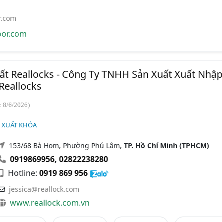
r.com
or.com
ất Reallocks - Công Ty TNHH Sản Xuất Xuất Nhậ
Reallocks
: 8/6/2026)
N XUẤT KHÓA
153/68 Bà Hom, Phường Phú Lâm,
TP. Hồ Chí Minh (TPHCM)
0919869956
,
02822238280
Hotline:
0919 869 956
jessica@reallock.com
www.reallock.com.vn