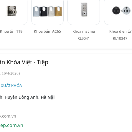
Khóa tủ T119
Khóa bấm AC65
Khóa mật mã
Khóa điện tử
RL9041
RL10347
n Khóa Việt - Tiệp
: 16/4/2026)
N XUẤT KHÓA
nh, Huyện Đông Anh,
Hà Nội
p.com.vn
iep.com.vn