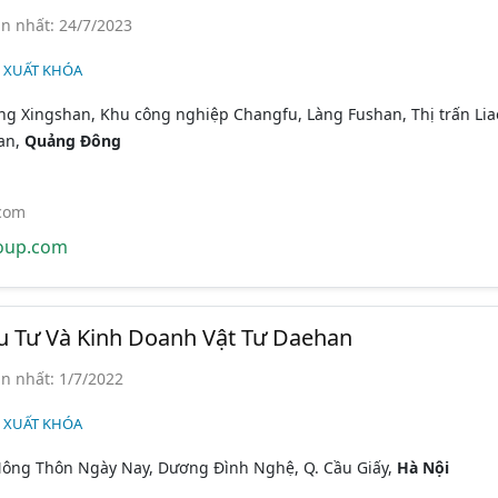
n nhất: 24/7/2023
N XUẤT KHÓA
g Xingshan, Khu công nghiệp Changfu, Làng Fushan, Thị trấn Lia
an,
Quảng Đông
.com
oup.com
u Tư Và Kinh Doanh Vật Tư Daehan
n nhất: 1/7/2022
N XUẤT KHÓA
Nông Thôn Ngày Nay, Dương Đình Nghệ, Q. Cầu Giấy,
Hà Nội