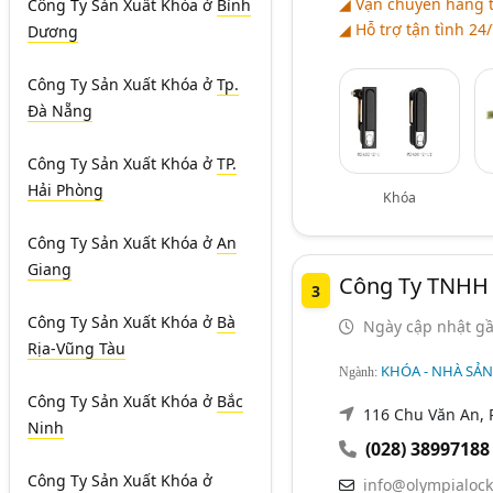
◢ Vận chuyển hàng 
Công Ty Sản Xuất Khóa
ở
Bình
◢ Hỗ trợ tận tình 24/
Dương
Công Ty Sản Xuất Khóa
ở
Tp.
Đà Nẵng
Công Ty Sản Xuất Khóa
ở
TP.
Hải Phòng
Khóa
Công Ty Sản Xuất Khóa
ở
An
Giang
Công Ty TNHH 
3
Công Ty Sản Xuất Khóa
ở
Bà
Ngày cập nhật gầ
Rịa-Vũng Tàu
KHÓA - NHÀ SẢ
Ngành:
Công Ty Sản Xuất Khóa
ở
Bắc
116 Chu Văn An, P
Ninh
(028) 38997188
Công Ty Sản Xuất Khóa
ở
info@olympialock