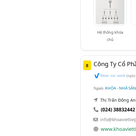
Hệ thống khóa
chủ
Công Ty Cổ Phầ
8
Được xác minh
(ngày
KHÓA - NHÀ SẢ
Ngành:
Thị Trấn Đông A
(024) 38832442
info@khoaviettie
www.khoaviett