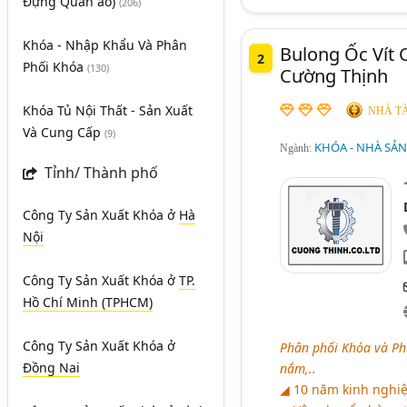
Đựng Quần áo)
(206)
Khóa - Nhập Khẩu Và Phân
Bulong Ốc Vít
2
Phối Khóa
(130)
Cường Thịnh
Khóa Tủ Nội Thất - Sản Xuất
NHÀ TÀ
Và Cung Cấp
(9)
KHÓA - NHÀ SẢ
Ngành:
Tỉnh/ Thành phố
Công Ty Sản Xuất Khóa
ở
Hà
Nội
Công Ty Sản Xuất Khóa
ở
TP.
Hồ Chí Minh (TPHCM)
Công Ty Sản Xuất Khóa
ở
Phân phối Khóa và Phụ
Đồng Nai
nắm,..
◢ 10 năm kinh nghiệ