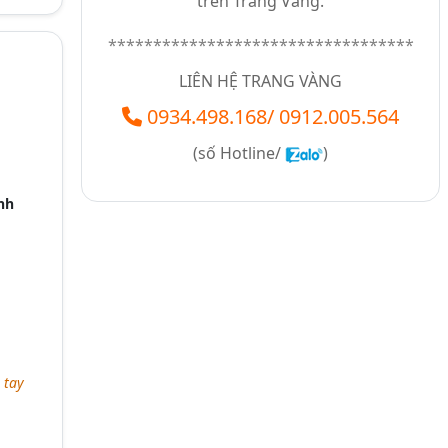
trên Trang Vàng.
**********************************
LIÊN HỆ TRANG VÀNG
0934.498.168
/
0912.005.564
(số
Hotline/
)
nh
 tay