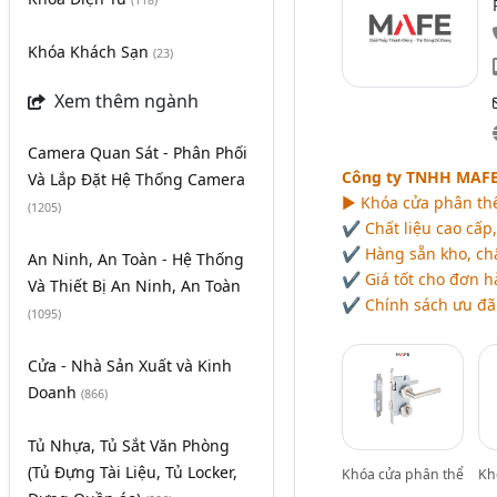
(118)
Khóa Khách Sạn
(23)
Xem thêm ngành
Camera Quan Sát - Phân Phối
Công ty TNHH MAFE 
Và Lắp Đặt Hệ Thống Camera
► Khóa cửa phân thể,
(1205)
✔️ Chất liệu cao cấp,
✔️ Hàng sẵn kho, ch
An Ninh, An Toàn - Hệ Thống
✔️ Giá tốt cho đơn h
Và Thiết Bị An Ninh, An Toàn
✔️ Chính sách ưu đãi
(1095)
Cửa - Nhà Sản Xuất và Kinh
Doanh
(866)
Tủ Nhựa, Tủ Sắt Văn Phòng
(Tủ Đựng Tài Liệu, Tủ Locker,
Khóa cửa phân thể
Kh