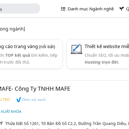
Danh mục Ngành nghề
Q
a
rong ngành]
g cáo trang vàng
Thiết kế website mi
(nổi bật)
thị
TOP kết quả
tìm kiếm, tiếp
Chuẩn SEO, tối ưu mob
H trước đối thủ.
Hosting trọn đời
.
MAFE- Công Ty TNHH MAFE
Được xác minh
I TRỢ
N XUẤT KHÓA
Thửa Đất Số 1261, Tờ Bản Đồ Số C2.2, Đường Trần Quang Diệu,