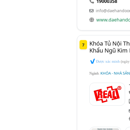
19000358
info@daehandoo
www.daehando
Khóa Tủ Nội Th
7
Khẩu Ngũ Kim 
Được xác minh
(ngày
KHÓA - NHÀ SẢ
Ngành: