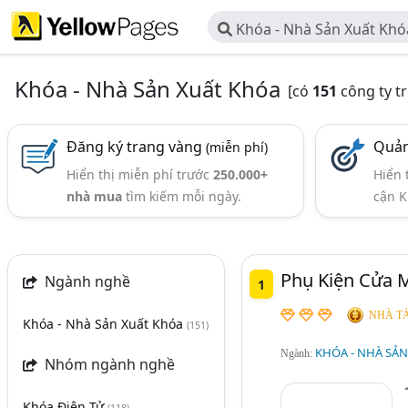
Khóa - Nhà Sản Xuất Khó
Khóa - Nhà Sản Xuất Khóa
[có
151
công ty t
Đăng ký trang vàng
Quản
(miễn phí)
Hiển thị miễn phí trước
250.000+
Hiển 
nhà mua
tìm kiếm mỗi ngày.
cận K
Phụ Kiện Cửa 
Ngành nghề
1
NHÀ TÀ
Khóa - Nhà Sản Xuất Khóa
(151)
KHÓA - NHÀ SẢ
Ngành:
Nhóm ngành nghề
Khóa Điện Tử