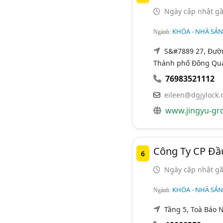
Ngày cập nhật gầ
KHÓA - NHÀ SẢ
Ngành:
S&#7889 27, Đườn
Thành phố Đông Qu
76983521112
eileen@dgjylock
www.jingyu-gr
Công Ty CP Đầ
6
Ngày cập nhật gầ
KHÓA - NHÀ SẢ
Ngành:
Tầng 5, Toà Báo 