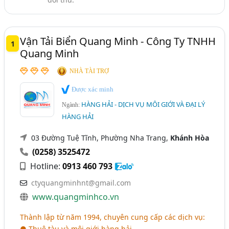
Ngành xem thêm
Tàu Thuyền - Dịch Vụ (130)
Thuyền, Du Thuyền - Nhà Sản Xuất (18)
Vận Tải Biển Quang Minh - Công Ty TNHH
1
Quang Minh
NHÀ TÀI TRỢ
Được xác minh
HÀNG HẢI - DỊCH VỤ MÔI GIỚI VÀ ĐẠI LÝ
Ngành:
HÀNG HẢI
03 Đường Tuệ Tĩnh, Phường Nha Trang,
Khánh Hòa
(0258) 3525472
Hotline:
0913 460 793
ctyquangminhnt@gmail.com
www.quangminhco.vn
Thành lập từ năm 1994, chuyên cung cấp các dịch vụ:
● Thuê tàu và môi giới hàng hải