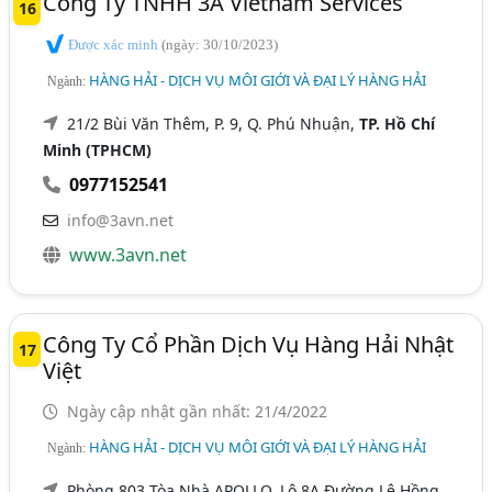
Công Ty TNHH 3A Vietnam Services
16
Được xác minh
(ngày: 30/10/2023)
HÀNG HẢI - DỊCH VỤ MÔI GIỚI VÀ ĐẠI LÝ HÀNG HẢI
Ngành:
21/2 Bùi Văn Thêm, P. 9, Q. Phú Nhuận,
TP. Hồ Chí
Minh (TPHCM)
0977152541
info@3avn.net
www.3avn.net
Công Ty Cổ Phần Dịch Vụ Hàng Hải Nhật
17
Việt
Ngày cập nhật gần nhất: 21/4/2022
HÀNG HẢI - DỊCH VỤ MÔI GIỚI VÀ ĐẠI LÝ HÀNG HẢI
Ngành:
Phòng 803 Tòa Nhà APOLLO, Lô 8A Đường Lê Hồng