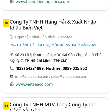
www.trungkienlogistics.com
Công Ty TNHH Hàng Hải & Xuất Nhập
30
Khẩu Biển Việt
Ngày cập nhật gần nhất: 7/4/2022
HÀNG HẢI - DỊCH VỤ MÔI GIỚI VÀ ĐẠI LÝ HÀNG HẢI
Ngành:
Số 23 Lô F, Đường số 4, KDC Sài Gòn Chợ Lớn, P. Phú
Mỹ, Q. 7,
TP. Hồ Chí Minh (TPHCM)
(028) 54331899
,
Hotline: 0989 025 852
info@vietseaco.com , sales@vietseaco.com
www.vietseaco.com
Công Ty TNHH MTV Tổng Công Ty Tân
31
Cảng Sài Gòn