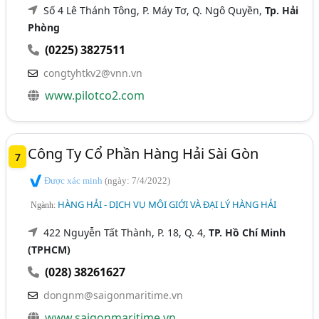
Số 4 Lê Thánh Tông, P. Máy Tơ, Q. Ngô Quyền,
Tp. Hải
Phòng
(0225) 3827511
congtyhtkv2@vnn.vn
www.pilotco2.com
Công Ty Cổ Phần Hàng Hải Sài Gòn
7
Được xác minh
(ngày: 7/4/2022)
HÀNG HẢI - DỊCH VỤ MÔI GIỚI VÀ ĐẠI LÝ HÀNG HẢI
Ngành:
422 Nguyễn Tất Thành, P. 18, Q. 4,
TP. Hồ Chí Minh
(TPHCM)
(028) 38261627
dongnm@saigonmaritime.vn
www.saigonmaritime.vn