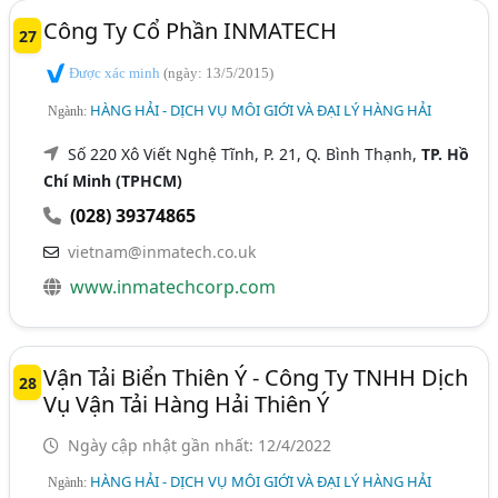
Công Ty Cổ Phần INMATECH
27
Được xác minh
(ngày: 13/5/2015)
HÀNG HẢI - DỊCH VỤ MÔI GIỚI VÀ ĐẠI LÝ HÀNG HẢI
Ngành:
Số 220 Xô Viết Nghệ Tĩnh, P. 21, Q. Bình Thạnh,
TP. Hồ
Chí Minh (TPHCM)
(028) 39374865
vietnam@inmatech.co.uk
www.inmatechcorp.com
Vận Tải Biển Thiên Ý - Công Ty TNHH Dịch
28
Vụ Vận Tải Hàng Hải Thiên Ý
Ngày cập nhật gần nhất: 12/4/2022
HÀNG HẢI - DỊCH VỤ MÔI GIỚI VÀ ĐẠI LÝ HÀNG HẢI
Ngành: