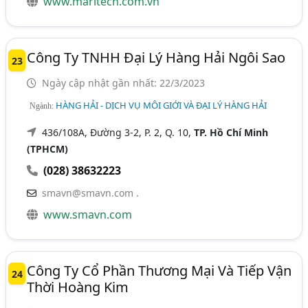
www.maritech.com.vn
Công Ty TNHH Đại Lý Hàng Hải Ngôi Sao
23
Ngày cập nhật gần nhất: 22/3/2023
HÀNG HẢI - DỊCH VỤ MÔI GIỚI VÀ ĐẠI LÝ HÀNG HẢI
Ngành:
436/108A, Đường 3-2, P. 2, Q. 10,
TP. Hồ Chí Minh
(TPHCM)
(028) 38632223
smavn@smavn.com .
www.smavn.com
Công Ty Cổ Phần Thương Mại Và Tiếp Vận
24
Thời Hoàng Kim