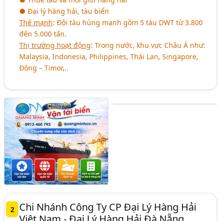
● Đại lý hàng hải, tàu biển
Thế mạnh
: Đội tàu hùng mạnh gồm 5 tàu DWT từ 3.800
đến 5.000 tấn.
Thị trường hoạt động
: Trong nước, khu vực Châu Á như:
Malaysia, Indonesia, Philippines, Thái Lan, Singapore,
Đông – Timor,..
Chi Nhánh Công Ty CP Đại Lý Hàng Hải
2
Việt Nam - Đại Lý Hàng Hải Đà Nẵng