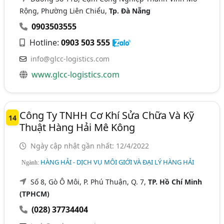
Rộng, Phường Liên Chiểu,
Tp. Đà Nẵng
0903503555
Hotline:
0903 503 555
info@glcc-logistics.com
www.glcc-logistics.com
Công Ty TNHH Cơ Khí Sửa Chữa Và Kỹ
14
Thuật Hàng Hải Mê Kông
Ngày cập nhật gần nhất: 12/4/2022
HÀNG HẢI - DỊCH VỤ MÔI GIỚI VÀ ĐẠI LÝ HÀNG HẢI
Ngành:
Số 8, Gò Ô Môi, P. Phú Thuận, Q. 7,
TP. Hồ Chí Minh
(TPHCM)
(028) 37734404