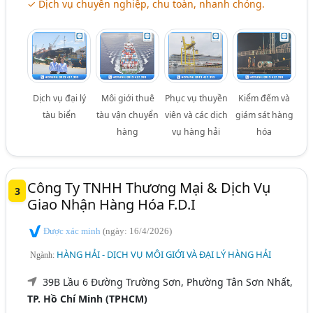
✓ Dịch vụ chuyên nghiệp, chu toàn, nhanh chóng.
Dịch vụ đại lý
Môi giới thuê
Phục vụ thuyền
Kiểm đếm và
tàu biển
tàu vận chuyển
viên và các dịch
giám sát hàng
hàng
vụ hàng hải
hóa
Công Ty TNHH Thương Mại & Dịch Vụ
3
Giao Nhận Hàng Hóa F.D.I
Được xác minh
(ngày: 16/4/2026)
HÀNG HẢI - DỊCH VỤ MÔI GIỚI VÀ ĐẠI LÝ HÀNG HẢI
Ngành:
39B Lầu 6 Đường Trường Sơn, Phường Tân Sơn Nhất,
TP. Hồ Chí Minh (TPHCM)