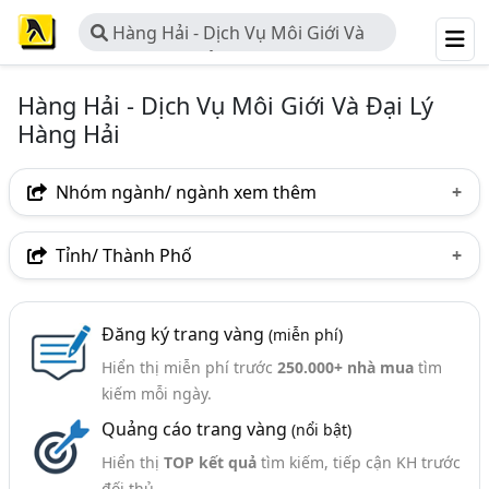
Hàng Hải - Dịch Vụ Môi Giới Và
Đại Lý Hàng Hải
Hàng Hải - Dịch Vụ Môi Giới Và Đại Lý
Hàng Hải
Nhóm ngành/ ngành xem thêm
Ngành nghề
Tỉnh/ Thành Phố
Hàng Hải - Dịch Vụ Môi Giới Và Đại Lý Hàng Hải
(100)
Hà Nội
TP. Hồ Chí Minh (TPHCM)
Tp. Đà Nẵng
Nhóm ngành nghề
Đăng ký trang vàng
(miễn phí)
TP. Hải Phòng
Bà Rịa-Vũng Tàu
Khánh Hòa
Hiển thị miễn phí trước
250.000+ nhà mua
tìm
Cứu Hộ Giao Thông Và Hàng Hải (43)
Nam Định
Quảng Ninh
Bình Định
kiếm mỗi ngày.
Hoa Tiêu Hàng Hải (10)
Quảng cáo trang vàng
(nổi bật)
Quảng Ngãi
Đăng Kiểm Hàng Hải (8)
Hiển thị
TOP kết quả
tìm kiếm, tiếp cận KH trước
đối thủ.