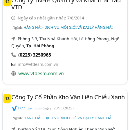
Công Ty TNHH Quản Lý Và Khai Thác Tàu
12
VTD
Ngày cập nhật gần nhất: 7/8/2014
HÀNG HẢI - DỊCH VỤ MÔI GIỚI VÀ ĐẠI LÝ HÀNG HẢI
Ngành:
Phòng 3.3, Tòa Nhà Khánh Hội, Lê Hồng Phong, Ngô
Quyền,
Tp. Hải Phòng
(0225) 3250965
info@vtdesm.com.vn
www.vtdesm.com.vn
Công Ty Cổ Phần Kho Vận Liên Chiểu Xanh
13
Được xác minh
(ngày: 20/11/2025)
HÀNG HẢI - DỊCH VỤ MÔI GIỚI VÀ ĐẠI LÝ HÀNG HẢI
Ngành:
Đường Số 11B, Cụm Công Nghiệp Thanh Vinh Mở