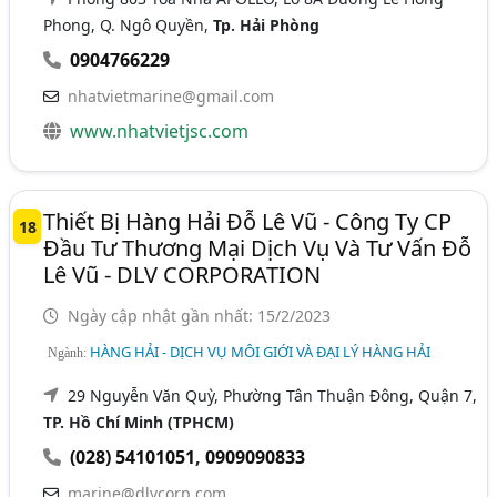
Phong, Q. Ngô Quyền,
Tp. Hải Phòng
0904766229
nhatvietmarine@gmail.com
www.nhatvietjsc.com
Thiết Bị Hàng Hải Đỗ Lê Vũ - Công Ty CP
18
Đầu Tư Thương Mại Dịch Vụ Và Tư Vấn Đỗ
Lê Vũ - DLV CORPORATION
Ngày cập nhật gần nhất: 15/2/2023
HÀNG HẢI - DỊCH VỤ MÔI GIỚI VÀ ĐẠI LÝ HÀNG HẢI
Ngành:
29 Nguyễn Văn Quỳ, Phường Tân Thuận Đông, Quận 7,
TP. Hồ Chí Minh (TPHCM)
(028) 54101051
,
0909090833
marine@dlvcorp.com