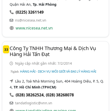
Quận Hải An,
Tp. Hải Phòng
(0225) 3261149
ns@nicesea.net.vn
www.nicesea.net.vn
Công Ty TNHH Thương Mại & Dịch Vụ
33
Hàng Hải Tấn Đạt
Ngày cập nhật gần nhất: 7/2/2014
HÀNG HẢI - DỊCH VỤ MÔI GIỚI VÀ ĐẠI LÝ HÀNG HẢI
Ngành:
Lầu 2, Toà Nhà Morning Sun, 404 Hoàng Diệu, P. 5, Q.
4,
TP. Hồ Chí Minh (TPHCM)
(028) 38262524
,
(028) 38268078
tandatlogistic@vnn.vn
www.tandattrading-marine.com