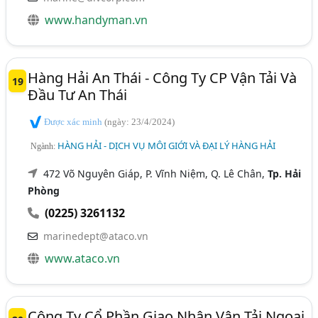
www.handyman.vn
Hàng Hải An Thái - Công Ty CP Vận Tải Và
19
Đầu Tư An Thái
Được xác minh
(ngày: 23/4/2024)
HÀNG HẢI - DỊCH VỤ MÔI GIỚI VÀ ĐẠI LÝ HÀNG HẢI
Ngành:
472 Võ Nguyên Giáp, P. Vĩnh Niệm, Q. Lê Chân,
Tp. Hải
Phòng
(0225) 3261132
marinedept@ataco.vn
www.ataco.vn
Công Ty Cổ Phần Giao Nhận Vận Tải Ngoại