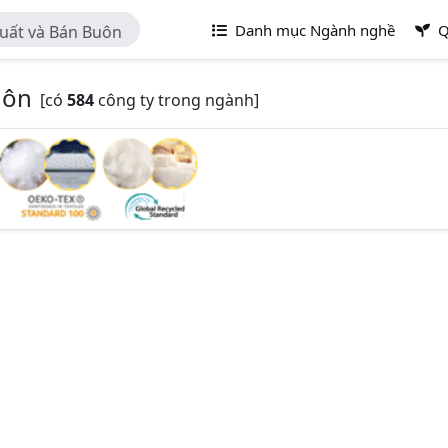
Danh mục Ngành nghề
Q
uất và Bán Buôn
uôn
[có
584
công ty trong ngành]