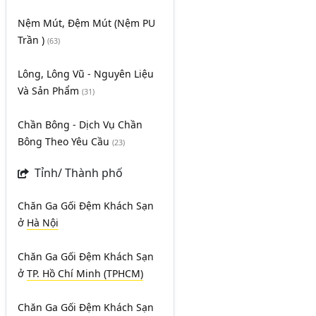
Nệm Mút, Đệm Mút (Nệm PU
Trần )
(63)
Lông, Lông Vũ - Nguyên Liệu
Và Sản Phẩm
(31)
Chần Bông - Dịch Vụ Chần
Bông Theo Yêu Cầu
(23)
Tỉnh/ Thành phố
Chăn Ga Gối Đệm Khách Sạn
ở
Hà Nội
Chăn Ga Gối Đệm Khách Sạn
ở
TP. Hồ Chí Minh (TPHCM)
Chăn Ga Gối Đệm Khách Sạn