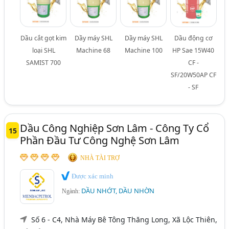
Dầu cắt gọt kim
Dầy máy SHL
Dầy máy SHL
Dầu động cơ
loại SHL
Machine 68
Machine 100
HP Sae 15W40
SAMIST 700
CF -
SF/20W50AP CF
- SF
Dầu Công Nghiệp Sơn Lâm - Công Ty Cổ
15
Phần Đầu Tư Công Nghệ Sơn Lâm
NHÀ TÀI TRỢ
Được xác minh
DẦU NHỚT, DẦU NHỜN
Ngành:
Số 6 - C4, Nhà Máy Bê Tông Thăng Long, Xã Lộc Thiên,