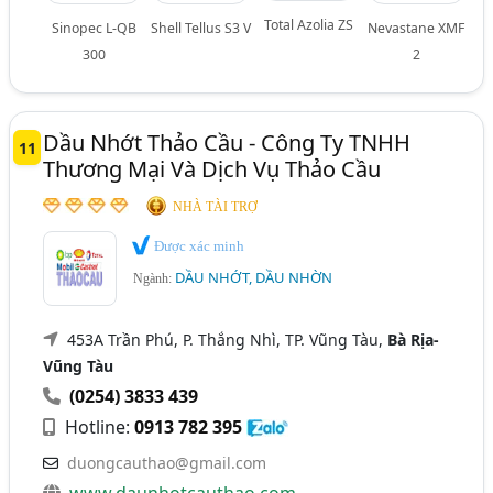
Total Azolia ZS
Sinopec L-QB
Shell Tellus S3 V
Nevastane XMF
300
2
Dầu Nhớt Thảo Cầu - Công Ty TNHH
11
Thương Mại Và Dịch Vụ Thảo Cầu
NHÀ TÀI TRỢ
Được xác minh
DẦU NHỚT, DẦU NHỜN
Ngành:
453A Trần Phú, P. Thắng Nhì, TP. Vũng Tàu,
Bà Rịa-
Vũng Tàu
(0254) 3833 439
Hotline:
0913 782 395
duongcauthao@gmail.com
www.daunhotcauthao.com