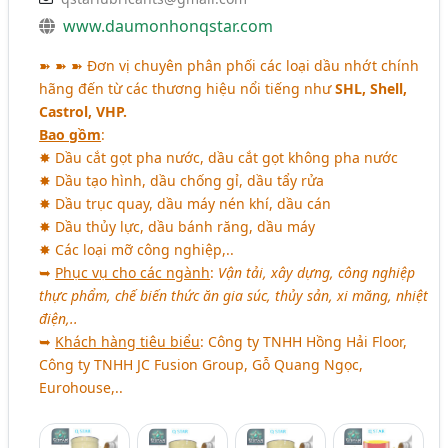
www.daumonhonqstar.com
➽ ➽ ➽ Đơn vị chuyên phân phối các loại dầu nhớt chính
hãng đến từ các thương hiệu nổi tiếng như
SHL, Shell,
Castrol, VHP.
Bao gồm
:
✸ Dầu cắt gọt pha nước, dầu cắt gọt không pha nước
✸ Dầu tạo hình, dầu chống gỉ, dầu tẩy rửa
✸ Dầu trục quay, dầu máy nén khí, dầu cán
✸ Dầu thủy lực, dầu bánh răng, dầu máy
✸ Các loại mỡ công nghiệp,..
➥
Phục vụ cho các ngành
:
Vận tải, xây dựng, công nghiệp
thực phẩm, chế biến thức ăn gia súc, thủy sản, xi măng, nhiệt
điện,..
➥
Khách hàng tiêu biểu
: Công ty TNHH Hồng Hải Floor,
Công ty TNHH JC Fusion Group, Gỗ Quang Ngọc,
Eurohouse,..