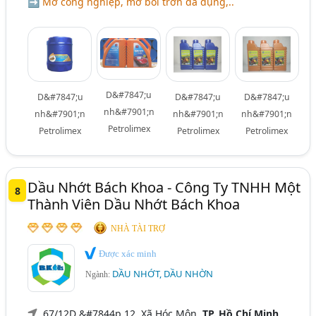
➡ Mỡ công nghiệp, mỡ bôi trơn đa dụng,..
D&#7847;u
D&#7847;u
D&#7847;u
D&#7847;u
nh&#7901;n
nh&#7901;n
nh&#7901;n
nh&#7901;n
Petrolimex
Petrolimex
Petrolimex
Petrolimex
Dầu Nhớt Bách Khoa - Công Ty TNHH Một
8
Thành Viên Dầu Nhớt Bách Khoa
NHÀ TÀI TRỢ
Được xác minh
DẦU NHỚT, DẦU NHỜN
Ngành:
67/12D &#7844p 12, Xã Hóc Môn,
TP. Hồ Chí Minh