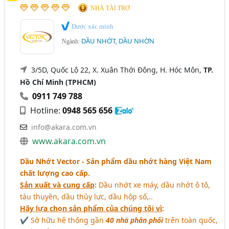
Dầu Nhớt (Shell, Caltex, BP, Texas,..) - Kinh Doanh Và
NHÀ TÀI TRỢ
Phân Phối (92)
Quảng Ninh
Thái Bình
Thái Nguyên
Được xác minh
Dầu Hộp Số, Nhớt Hộp Số (79)
Thanh Hóa
TP. Cần Thơ
Vĩnh Phúc
Đắk Lắk
DẦU NHỚT, DẦU NHỜN
Ngành:
Ngành xem thêm
Đắk Nông
Bạc Liêu
Bắc Giang
Bình Định
3/5D, Quốc Lộ 22, X. Xuân Thới Đông, H. Hóc Môn,
TP.
Phụ Gia Dầu Nhớt, Phụ Gia Xăng Dầu (32)
Bến Tre
Cà Mau
Gia Lai
Hà Nam
Hồ Chí Minh (TPHCM)
Hải Dương
Long An
Ninh Thuận
0911 749 788
Hotline:
0948 565 656
Quảng Nam
Quảng Ngãi
Tây Ninh
info@akara.com.vn
Tiền Giang
Trà Vinh
Vĩnh Long
www.akara.com.vn
Dầu Nhớt Vector - Sản phẩm dầu nhớt hàng Việt Nam
chất lượng cao cấp.
Sản xuất và cung cấp
:
Dầu nhớt xe máy, dầu nhớt ô tô,
tàu thuyền, dầu thủy lực, dầu hộp số,..
Hãy lựa chọn sản phẩm của chúng tôi vì
:
✔ Sở hữu hệ thống gần
40 nhà phân phối
trên toàn quốc,