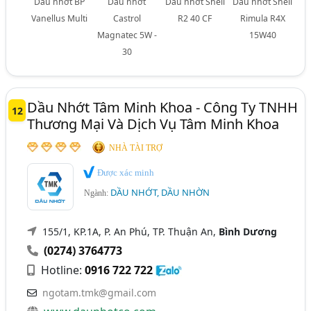
Dầu nhớt BP
Dầu nhớt
Dầu nhớt Shell
Dầu nhớt Shell
Vanellus Multi
Castrol
R2 40 CF
Rimula R4X
Magnatec 5W -
15W40
30
Dầu Nhớt Tâm Minh Khoa - Công Ty TNHH
12
Thương Mại Và Dịch Vụ Tâm Minh Khoa
NHÀ TÀI TRỢ
Được xác minh
DẦU NHỚT, DẦU NHỜN
Ngành:
155/1, KP.1A, P. An Phú, TP. Thuận An,
Bình Dương
(0274) 3764773
Hotline:
0916 722 722
ngotam.tmk@gmail.com