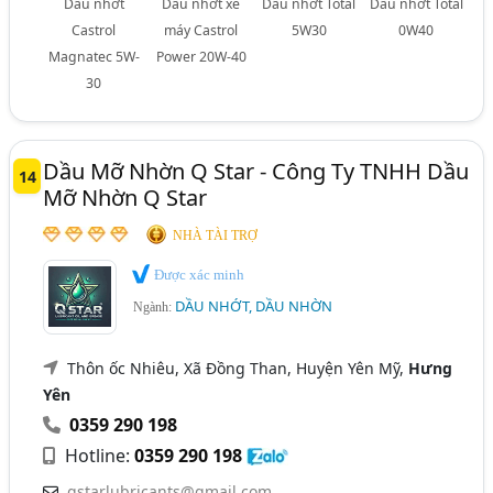
Dầu nhớt
Dầu nhớt xe
Dầu nhớt Total
Dầu nhớt Total
Castrol
máy Castrol
5W30
0W40
Magnatec 5W-
Power 20W-40
30
Dầu Mỡ Nhờn Q Star - Công Ty TNHH Dầu
14
Mỡ Nhờn Q Star
NHÀ TÀI TRỢ
Được xác minh
DẦU NHỚT, DẦU NHỜN
Ngành:
Thôn ốc Nhiêu, Xã Đồng Than, Huyện Yên Mỹ,
Hưng
Yên
0359 290 198
Hotline:
0359 290 198
qstarlubricants@gmail.com