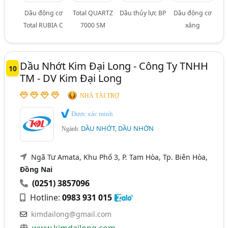
Dầu động cơ
Total QUARTZ
Dầu thủy lực BP
Dầu động cơ
Total RUBIA C
7000 SM
xăng
Dầu Nhớt Kim Đại Long - Công Ty TNHH
10
TM - DV Kim Đại Long
NHÀ TÀI TRỢ
Được xác minh
DẦU NHỚT, DẦU NHỜN
Ngành:
Ngã Tư Amata, Khu Phố 3, P. Tam Hòa, Tp. Biên Hòa,
Đồng Nai
(0251) 3857096
Hotline:
0983 931 015
kimdailong@gmail.com
www.kimdailong.com