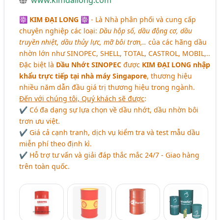
☸
KIM ĐẠI LONG
☸
- Là Nhà phân phối và cung cấp
chuyên nghiệp các loại:
Dầu hộp số, dầu động cơ, dầu
truyền nhiệt, dầu thủy lực, mỡ bôi trơn,..
của các hãng dầu
nhờn lớn như SINOPEC, SHELL, TOTAL, CASTROL, MOBIL,..
Đặc biệt là
Dầu Nhớt SINOPEC
được
KIM ĐẠI LONG
nhập
khẩu trực tiếp tại nhà máy Singapore
, thương hiệu
nhiều năm dẫn đầu giá trị thương hiệu trong ngành.
Đến với chúng tôi,
Quý khách sẽ được
:
✔ Có đa dạng sự lựa chọn về dầu nhớt, dầu nhờn bôi
trơn ưu việt.
✔ Giá cả cạnh tranh, dịch vụ kiểm tra và test mẫu dầu
miễn phí theo định kì.
✔ Hỗ trợ tư vấn và giải đáp thắc mắc 24/7 - Giao hàng
trên toàn quốc.