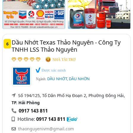
Dầu Nhớt Texas Thảo Nguyên - Công Ty
6
TNHH LSS Thảo Nguyên
NHÀ TÀI TRỢ
Được xác minh
DẦU NHỚT, DẦU NHỜN
Ngành:
Số 194/125, Tổ Dân Phố Hạ Đoạn 2, Phường Đông Hải,
TP. Hải Phòng
0917 143 811
Hotline:
0917 143 811
thaonguyenivm@gmail.com