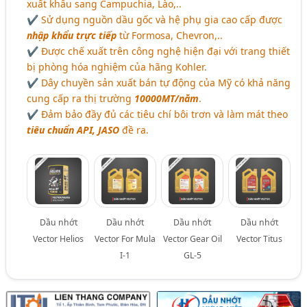
xuất khẩu sang Campuchia, Lào,..
✔ Sử dụng nguồn dầu gốc và hệ phụ gia cao cấp được
nhập khẩu trực tiếp
từ Formosa, Chevron,..
✔ Được chế xuất trên công nghệ hiện đại với trang thiết
bị phòng hóa nghiệm của hãng Kohler.
✔ Dây chuyền sản xuất bán tự động của Mỹ có khả năng
cung cấp ra thị trường
10000MT/năm
.
✔ Đảm bảo đầy đủ các tiêu chí bôi trơn và làm mát theo
tiêu chuẩn API, JASO
đề ra.
Dầu nhớt
Dầu nhớt
Dầu nhớt
Dầu nhớt
Vector Helios
Vector For Mula
Vector Gear Oil
Vector Titus
I-1
GL-5