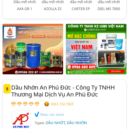
Dầu mỡ nhớt
dầu mỡ nhớt
dầu mỡ nhớt
dầu mỡ nhớt
AXA GR 1
AZOLLA ZS
CARTER EP
DIEL MS 7000
Dầu Nhờn An Phú Đức - Công Ty TNHH
5
Thương Mại Dịch Vụ An Phú Đức
NHÀ TÀI TRỢ
Được xác minh
DẦU NHỚT, DẦU NHỜN
Ngành: