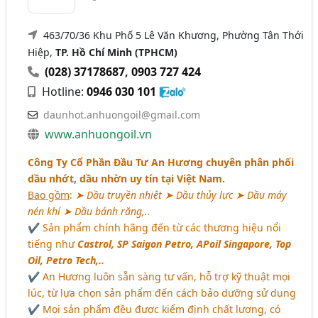
463/70/36 Khu Phố 5 Lê Văn Khương, Phường Tân Thới
Hiệp,
TP. Hồ Chí Minh (TPHCM)
(028) 37178687
,
0903 727 424
Hotline:
0946 030 101
daunhot.anhuongoil@gmail.com
www.anhuongoil.vn
Công Ty Cổ Phần Đầu Tư An Hương chuyên phân phối
dầu nhớt, dầu nhờn uy tín tại Việt Nam.
Bao gồm
:
➤ Dầu truyền nhiệt ➤ Dầu thủy lực ➤ Dầu máy
nén khí ➤ Dầu bánh răng,..
✔ Sản phẩm chính hãng đến từ các thương hiệu nổi
tiếng như
Castrol, SP Saigon Petro, APoil Singapore, Top
Oil, Petro Tech,..
✔ An Hương luôn sẵn sàng tư vấn, hỗ trợ kỹ thuật mọi
lúc, từ lựa chọn sản phẩm đến cách bảo dưỡng sử dụng
✔ Mọi sản phẩm đều được kiểm định chất lượng, có