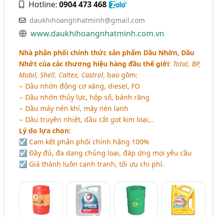
Hotline:
0904 473 468
daukhihoangnhatminh@gmail.com
www.daukhihoangnhatminh.com.vn
Nhà phân phối chính thức sản phẩm Dầu Nhờn, Dầu
Nhớt của các thương hiệu hàng đầu thế giới
:
Total, BP,
Mobil, Shell, Caltex, Castrol
, bao gồm:
− Dầu nhờn động cơ xăng, diesel, FO
− Dầu nhờn thủy lực, hộp số, bánh răng
− Dầu máy nén khí, máy nén lạnh
− Dầu truyền nhiệt, dầu cắt gọt kim loại,..
Lý do lựa chọn:
☑ Cam kết phân phối chính hãng 100%
☑ Đầy đủ, đa dạng chủng loại, đáp ứng mọi yêu cầu
☑ Giá thành luôn cạnh tranh, tối ưu chi phí.