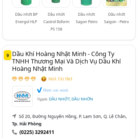
Dầu nhớt BP
Dầu nhớt
Dầu nhớt
Dầu nhớt
Energol HLP
Castrol Iloform
Sagon Petro
Saigon - Petro
PS 158
Dầu Khí Hoàng Nhật Minh - Công Ty
9
TNHH Thương Mại Và Dịch Vụ Dầu Khí
Hoàng Nhật Minh
NHÀ TÀI TRỢ
Được xác minh
DẦU NHỚT, DẦU NHỜN
Ngành:
Số 20, Đường Nguyên Hồng, P. Lam Sơn, Q. Lê Chân,
Tp. Hải Phòng
(0225) 3292411