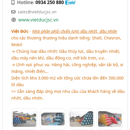
Hotline:
0934 250 880
sales@vietducjsc.vn
www.vietducjsc.vn
Việt Đức
-
Nhà phân phối chiến lược dầu nhớt, dầu nhờn
cho các thương thương hiệu danh tiếng: Shell, Chevron,
Mobil
→ Chủng loại dầu nhớt: Dầu thủy lực, dầu truyền nhiệt,
dầu máy nén khí, dầu động cơ, mỡ bôi trơn, v.v..
→ Lĩnh vực phục vụ: Hàng hải, công nghiệp, vận tải bộ, xi
măng, nhiệt điện,..
Diện tích kho 3.000 m2 với tổng sức chứa lên đến 500.000
lít dầu
=> Sẵn sàng đáp ứng mọi nhu cầu của khách hàng về dầu
nhớt, dầu nhờn.