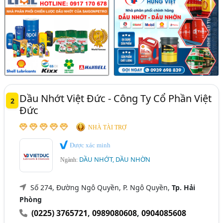
Dầu Nhớt Việt Đức - Công Ty Cổ Phần Việt
2
Đức
NHÀ TÀI TRỢ
Được xác minh
DẦU NHỚT, DẦU NHỜN
Ngành:
Số 274, Đường Ngô Quyền, P. Ngô Quyền,
Tp. Hải
Phòng
(0225) 3765721
,
0989080608
,
0904085608