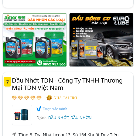
Dầu Nhớt TDN - Công Ty TNHH Thương
7
Mại TDN Việt Nam
NHÀ TÀI TRỢ
Được xác minh
DẦU NHỚT, DẦU NHỜN
Ngành:
Tầng 8, Tòa Nhà Licogi 13, Số 164 Khuất Duy Tiến,