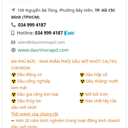
109 Nguyễn Bá Tòng, Phường Bảy Hiền,
TP. Hồ Chí
Minh (TPHCM)
034 999 4187
Hotline:
034 999 4187
sales@daunhonapd.com
www.daunhonapd.com
AN PHÚ ĐỨC - NHÀ PHÂN PHỐI DẦU MỠ NHỚT CALTEX,
CHEVRON
☢ Dầu động cơ
aaaaaaaaaaaaaaaa
☢ Dầu hộp số
☢ Dầu công nghiệp
aaaaaaaaaaaa
☢ Dầu thắng/ nước
làm mát
☢ Dầu gia công kim loại
aaaaaaaa
☢ Mỡ bôi trơn
☢ Dầu thủy lực
aaaaaaaaaaaaaaaa
☢ Hóa chất tẩy rửa
dầu mỡ nhớt
Thế mạnh của chúng tôi
:
➥ Hơn 20 năm kinh nghiệm trong hoạt động kinh doanh
dầu mỡ nhờn