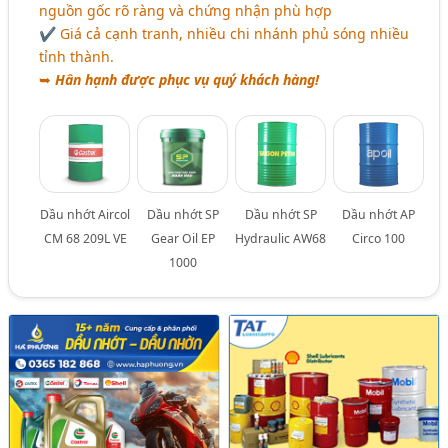
nguồn gốc rõ ràng và chứng nhận phù hợp
✔ Giá cả cạnh tranh, nhiều chi nhánh phủ sóng nhiều
tỉnh thành.
➥
Hân hạnh được phục vụ quý khách hàng!
Dầu nhớt Aircol
Dầu nhớt SP
Dầu nhớt SP
Dầu nhớt AP
CM 68 209L VE
Gear Oil EP
Hydraulic AW68
Circo 100
1000