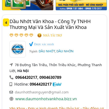
Dầu Nhớt Văn Khoa - Công Ty TNHH
4
Thương Mại Và Sản Xuất Văn Khoa
NHÀ TÀI TRỢ
Được xác minh
DẦU NHỚT, DẦU NHỜN
Ngành:
78 Đường Tân Triều, Thôn Triều Khúc, Phường Thanh
Liệt,
Hà Nội
0964420217
,
0904630789
Hotline:
0964420217
daunhotthaonguyen@gmail.com
www.daumonhotvankhoa.bizz.vn
Văn Khoa - Đơn vị kinh doanh Dầu thủy lực - Dầu động cơ