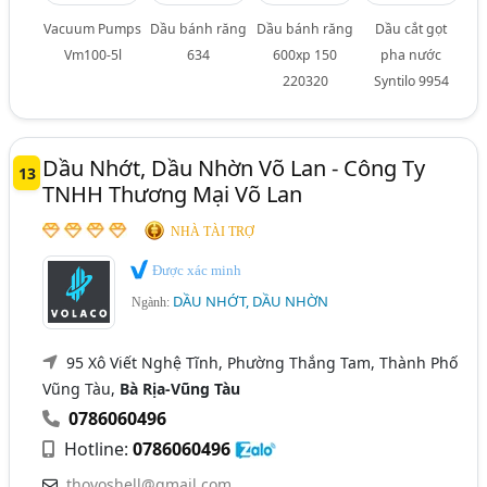
Vacuum Pumps
Dầu bánh răng
Dầu bánh răng
Dầu cắt gọt
Vm100-5l
634
600xp 150
pha nước
220320
Syntilo 9954
Dầu Nhớt, Dầu Nhờn Võ Lan - Công Ty
13
TNHH Thương Mại Võ Lan
NHÀ TÀI TRỢ
Được xác minh
DẦU NHỚT, DẦU NHỜN
Ngành:
95 Xô Viết Nghệ Tĩnh, Phường Thắng Tam, Thành Phố
Vũng Tàu,
Bà Rịa-Vũng Tàu
0786060496
Hotline:
0786060496
thovoshell@gmail.com