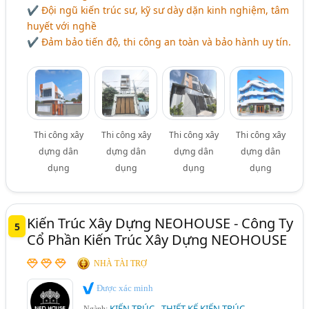
✔ Đội ngũ kiến trúc sư, kỹ sư dày dặn kinh nghiệm, tâm
huyết với nghề
✔ Đảm bảo tiến độ, thi công an toàn và bảo hành uy tín.
Thi công xây
Thi công xây
Thi công xây
Thi công xây
dựng dân
dựng dân
dựng dân
dựng dân
dụng
dụng
dụng
dụng
Kiến Trúc Xây Dựng NEOHOUSE - Công Ty
5
Cổ Phần Kiến Trúc Xây Dựng NEOHOUSE
NHÀ TÀI TRỢ
Được xác minh
KIẾN TRÚC - THIẾT KẾ KIẾN TRÚC
Ngành: