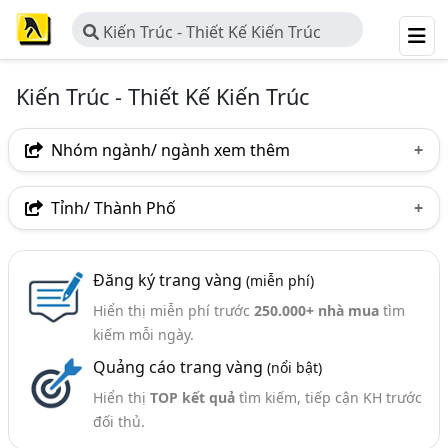
Kiến Trúc - Thiết Kế Kiến Trúc
Kiến Trúc - Thiết Kế Kiến Trúc
Nhóm ngành/ ngành xem thêm
Ngành nghề
Tỉnh/ Thành Phố
Kiến Trúc - Thiết Kế Kiến Trúc
(585)
Hà Nội
TP. Hồ Chí Minh (TPHCM)
Đồng Nai
Ngành xem thêm
Đăng ký trang vàng
(miễn phí)
Bình Dương
Lâm Đồng
Tp. Đà Nẵng
Hiển thị miễn phí trước
250.000+ nhà mua
tìm
Thiết Kế Xây Dựng - Công Ty Tư Vấn Thiết Kế Xây Dựng
TP. Hải Phòng
An Giang
Bà Rịa-Vũng Tàu
kiếm mỗi ngày.
(2381)
Quảng cáo trang vàng
(nổi bật)
Bắc Ninh
Bình Phước
Bình Thuận
Hà Tĩnh
Mô Hình Kiến Trúc, Sa Bàn Kiến Trúc (53)
Hiển thị
TOP kết quả
tìm kiếm, tiếp cận KH trước
Khánh Hòa
Nghệ An
Phú Yên
Quảng Ninh
đối thủ.
Quảng Trị
Thái Bình
Thanh Hóa