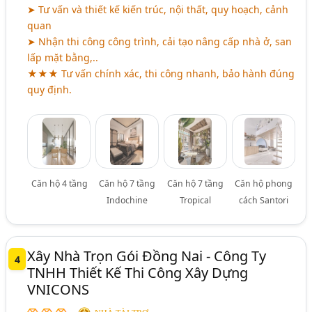
➤ Tư vấn và thiết kế kiến trúc, nội thất, quy hoạch, cảnh
quan
➤ Nhận thi công công trình, cải tạo nâng cấp nhà ở, san
lấp mặt bằng,..
★★★ Tư vấn chính xác, thi công nhanh, bảo hành đúng
quy định.
Căn hộ 4 tầng
Căn hộ 7 tầng
Căn hộ 7 tầng
Căn hộ phong
Indochine
Tropical
cách Santori
Xây Nhà Trọn Gói Đồng Nai - Công Ty
4
TNHH Thiết Kế Thi Công Xây Dựng
VNICONS