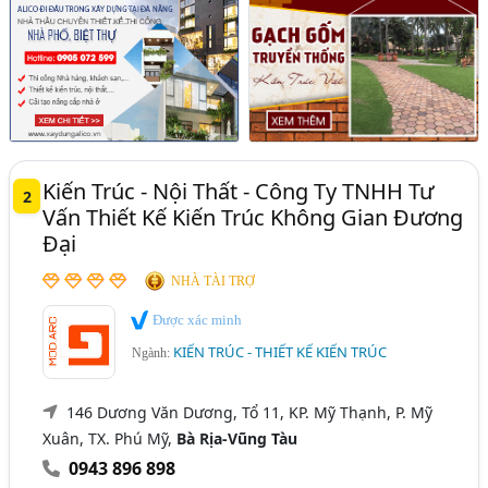
Kiến Trúc - Nội Thất - Công Ty TNHH Tư
2
Vấn Thiết Kế Kiến Trúc Không Gian Đương
Đại
NHÀ TÀI TRỢ
Được xác minh
KIẾN TRÚC - THIẾT KẾ KIẾN TRÚC
Ngành:
146 Dương Văn Dương, Tổ 11, KP. Mỹ Thạnh, P. Mỹ
Xuân, TX. Phú Mỹ,
Bà Rịa-Vũng Tàu
0943 896 898