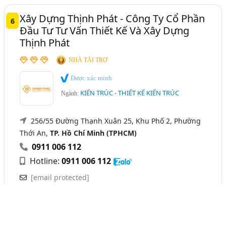
Xây Dựng Thịnh Phát - Công Ty Cổ Phần
6
Đầu Tư Tư Vấn Thiết Kế Và Xây Dựng
Thịnh Phát
NHÀ TÀI TRỢ
Được xác minh
KIẾN TRÚC - THIẾT KẾ KIẾN TRÚC
Ngành:
256/55 Đường Thạnh Xuân 25, Khu Phố 2, Phường
Thới An,
TP. Hồ Chí Minh (TPHCM)
0911 006 112
Hotline:
0911 006 112
[email protected]
www.thinhphatconstruction.vn
Xây Dựng Thịnh Phát - Thi công công trình trọn gói, giải
pháp xây nhà toàn diện