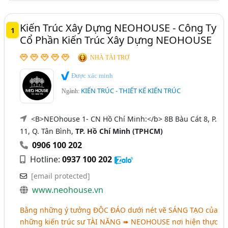
Thừa Thiên Huế
TP. Cần Thơ
Vĩnh Phúc
Kiến Trúc Xây Dựng NEOHOUSE - Công Ty
1
Đắk Lắk
Bắc Giang
Bình Định
Gia Lai
Cổ Phần Kiến Trúc Xây Dựng NEOHOUSE
Hà Nam
Hải Dương
Long An
Ninh Bình
NHÀ TÀI TRỢ
Quảng Nam
Quảng Ngãi
Trà Vinh
Được xác minh
KIẾN TRÚC - THIẾT KẾ KIẾN TRÚC
Ngành:
<B>NEOhouse 1- CN Hồ Chí Minh:</b> 8B Bàu Cát 8, P.
11, Q. Tân Bình,
TP. Hồ Chí Minh (TPHCM)
0906 100 202
Hotline:
0937 100 202
[email protected]
www.neohouse.vn
Bằng những ý tưởng ĐỘC ĐÁO dưới nét vẽ SÁNG TẠO của
những kiến trúc sư TÀI NĂNG ➠ NEOHOUSE nơi hiện thực