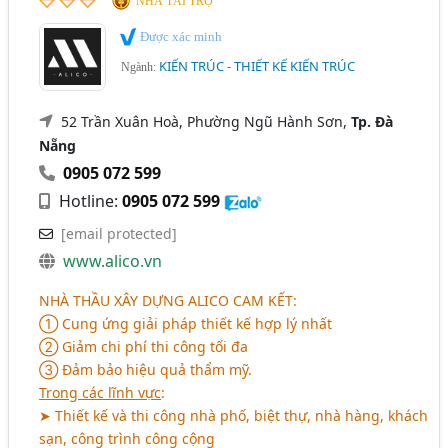
NHÀ TÀI TRỢ
Được xác minh
KIẾN TRÚC - THIẾT KẾ KIẾN TRÚC
Ngành:
52 Trần Xuân Hoà, Phường Ngũ Hành Sơn,
Tp. Đà
Nẵng
0905 072 599
Hotline:
0905 072 599
[email protected]
www.alico.vn
NHÀ THẦU XÂY DỰNG ALICO CAM KẾT
:
➀ Cung ứng giải pháp thiết kế hợp lý nhất
➁ Giảm chi phí thi công tối đa
➂ Đảm bảo hiệu quả thẩm mỹ.
Trong các lĩnh vực
:
➤ Thiết kế và thi công nhà phố, biệt thự, nhà hàng, khách
sạn, công trình công cộng