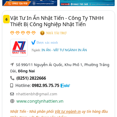
Vật Tư In Ấn Nhật Tiến - Công Ty TNHH
6
Thiết Bị Công Nghiệp Nhật Tiến
NHÀ TÀI TRỢ
Được xác minh
IN ẤN - VẬT TƯ NGÀNH IN ẤN
Ngành:
Số 990/11 Nguyễn Ái Quốc, Khu Phố 1, Phường Trảng
Dài,
Đồng Nai
(0251) 2822666
Hotline:
0982.95.75.75
nhattienbh@gmail.com
www.congtynhattien.vn
Nhật Tiến - Nhà phân phối
Vật tư ngành in
uy tín hàng đầu