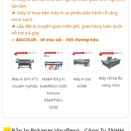
tận tâm
★ Giấy tờ mua bán máy in và phiếu bảo hành rõ ràng
minh bạch
★ Lắp đặt & chuyển giao miễn phí, giao hàng toàn quốc -
Hỗ trợ trả góp
➪
BIGCOLOR - Vẽ màu sắc - Viết thương hiệu.
Máy cắt bâ đa
Máy in ảnh KTS
Ma&#769;y in
Máy in bạt
năng nh£t
chuyên nghiệp
ba&#803;t 3200
ACME
Fortune
đâ&#768;u
i3200
Bản In Polymer Vinaflexo - Công Ty TNHH