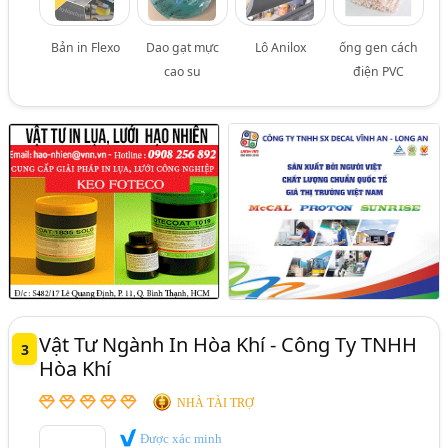
Bản in Flexo
Dao gạt mực
Lô Anilox
ống gen cách
cao su
điện PVC
Vật Tư Ngành In Hòa Khí - Công Ty TNHH
3
Hòa Khí
NHÀ TÀI TRỢ
Được xác minh