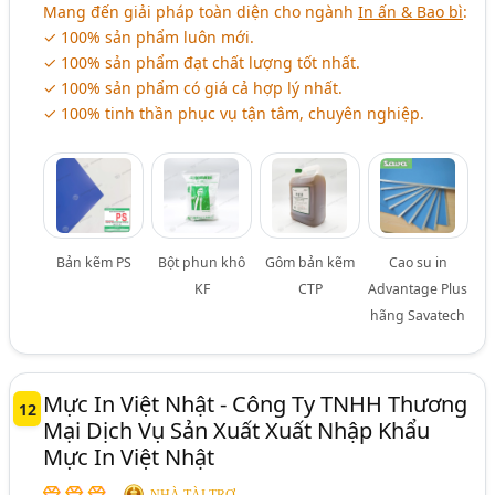
Mang đến giải pháp toàn diện cho ngành
In ấn & Bao bì
:
✓ 100% sản phẩm luôn mới.
✓ 100% sản phẩm đạt chất lượng tốt nhất.
✓ 100% sản phẩm có giá cả hợp lý nhất.
✓ 100% tinh thần phục vụ tận tâm, chuyên nghiệp.
Bản kẽm PS
Bột phun khô
Gôm bản kẽm
Cao su in
KF
CTP
Advantage Plus
hãng Savatech
Mực In Việt Nhật - Công Ty TNHH Thương
12
Mại Dịch Vụ Sản Xuất Xuất Nhập Khẩu
Mực In Việt Nhật
NHÀ TÀI TRỢ