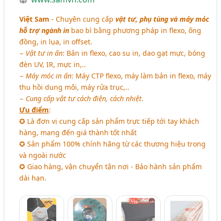
Việt Sam
- Chuyên cung cấp
vật tư, phụ tùng và máy móc
hỗ trợ ngành in
bao bì bằng phương pháp in flexo, ống
đồng, in lụa, in offset.
−
Vật tư in ấn
: Bản in flexo, cao su in, dao gạt mực, bóng
đèn UV, IR, mực in,..
−
Máy móc in ấn
: Máy CTP flexo, máy làm bản in flexo, máy
thu hồi dung môi, máy rửa trục,..
−
Cung cấp vật tư cách điện, cách nhiệt
.
Ưu điểm
:
✪ Là đơn vị cung cấp sản phẩm trực tiếp tới tay khách
hàng, mang đến giá thành tốt nhất
✪ Sản phẩm 100% chính hãng từ các thương hiệu trong
và ngoài nước
✪ Giao hàng, vận chuyển tận nơi - Bảo hành sản phẩm
dài hạn.