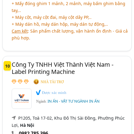
+ Mấy đóng ghim 1 mảnh, 2 mảnh, máy bấm ghim bằng
tay,..
+ Máy cột, máy cột đai, máy cột dây PP,..
+ Máy dán hồ, máy dán hộp, máy dán tự động,..
Cam kết
: Sản phẩm chất lượng, vận hành ổn định - Giá cả
phù hợp.
Công Ty TNHH Việt Thành Việt Nam -
10
Label Printing Machine
NHÀ TÀI TRỢ
Được xác minh
IN ẤN - VẬT TƯ NGÀNH IN ẤN
Ngành:
P1205, Toà 17-02, Khu Đô Thị Sài Đồng, Phường Phúc
Lợi,
Hà Nội
0982 785 396