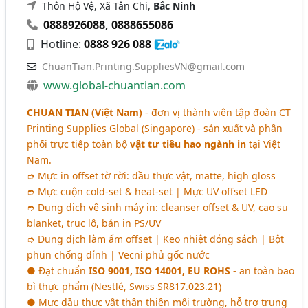
Thôn Hộ Vệ, Xã Tân Chi,
Bắc Ninh
0888926088
,
0888655086
Hotline:
0888 926 088
ChuanTian.Printing.SuppliesVN@gmail.com
www.global-chuantian.com
CHUAN TIAN (Việt Nam)
- đơn vị thành viên tập đoàn CT
Printing Supplies Global (Singapore) - sản xuất và phân
phối trực tiếp toàn bộ
vật tư tiêu hao ngành in
tại Việt
Nam.
➮ Mực in offset tờ rời: dầu thực vật, matte, high gloss
➮ Mực cuộn cold-set & heat-set | Mực UV offset LED
➮ Dung dịch vệ sinh máy in: cleanser offset & UV, cao su
blanket, trục lô, bản in PS/UV
➮ Dung dịch làm ẩm offset | Keo nhiệt đóng sách | Bột
phun chống dính | Vecni phủ gốc nước
● Đạt chuẩn
ISO 9001, ISO 14001, EU ROHS
- an toàn bao
bì thực phẩm (Nestlé, Swiss SR817.023.21)
● Mực dầu thực vật thân thiện môi trường, hỗ trợ trung