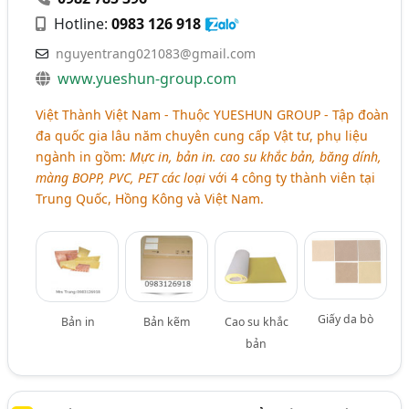
Hotline:
0983 126 918
nguyentrang021083@gmail.com
www.yueshun-group.com
Việt Thành Việt Nam - Thuộc YUESHUN GROUP - Tập đoàn
đa quốc gia lâu năm chuyên cung cấp Vật tư, phụ liệu
ngành in gồm:
Mực in, bản in. cao su khắc bản, băng dính,
màng BOPP, PVC, PET các loại
với 4 công ty thành viên tại
Trung Quốc, Hồng Kông và Việt Nam.
Giấy da bò
Bản in
Bản kẽm
Cao su khắc
bản