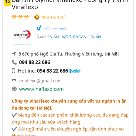
15
Vinaflexo
NHÀ TÀI TRỢ
Được xác minh
IN ẤN - VẬT TƯ NGÀNH IN ẤN
Ngành:
ố 670 phố Ngô Gia Tự, Phường Việt Hưng,
Hà Nội
094 88 22 686
Hotline:
094 88 22 686
vinaflexo@gmail.com
www.vinaflexo.com
Công ty VinaFlexo chuyên cung cấp vật tư ngành in ấn
đa dạng tại Hà Nội.
✔ Mang đến các sản phẩm chất lượng cao, đa dạng đáp
ứng mọi nhu cầu của khách hàng
✔ Đội ngũ nhân viên chuyên nghiệp, tận tình phục vụ
khách hàng