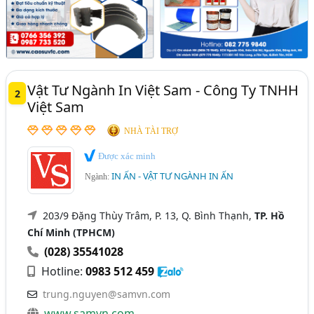
Vật Tư Ngành In Việt Sam - Công Ty TNHH
2
Việt Sam
NHÀ TÀI TRỢ
Được xác minh
IN ẤN - VẬT TƯ NGÀNH IN ẤN
Ngành:
203/9 Đặng Thùy Trâm, P. 13, Q. Bình Thạnh,
TP. Hồ
Chí Minh (TPHCM)
(028) 35541028
Hotline:
0983 512 459
trung.nguyen@samvn.com
www.samvn.com