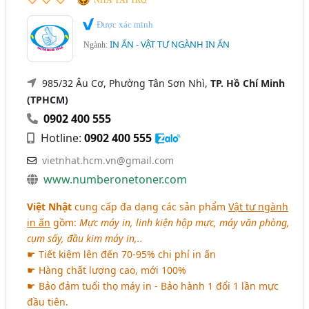
Được xác minh
IN ẤN - VẬT TƯ NGÀNH IN ẤN
Ngành:
985/32 Âu Cơ, Phường Tân Sơn Nhì,
TP. Hồ Chí Minh
(TPHCM)
0902 400 555
Hotline:
0902 400 555
vietnhat.hcm.vn@gmail.com
www.numberonetoner.com
Việt Nhật
cung cấp đa dạng các sản phẩm
Vật tư ngành
in ấn
gồm:
Mực máy in, linh kiện hộp mực, máy văn phòng,
cụm sấy, đầu kim máy in,..
☛ Tiết kiệm lên đến 70-95% chi phí in ấn
☛ Hàng chất lượng cao, mới 100%
☛ Bảo đảm tuổi thọ máy in - Bảo hành 1 đổi 1 lần mực
đầu tiên.