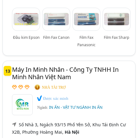
Đầu kim Epson
Film Fax Canon
Film Fax
Film Fax Sharp
Panasonic
Máy In Minh Nhân - Công Ty TNHH In
13
Minh Nhân Việt Nam
NHÀ TÀI TRỢ
Được xác minh
IN ẤN - VẬT TƯ NGÀNH IN ẤN
Ngành:
Số Nhà 3, Ngách 93/15 Phố Yên Sở, Khu Tái Định Cư
X2B, Phường Hoàng Mai,
Hà Nội