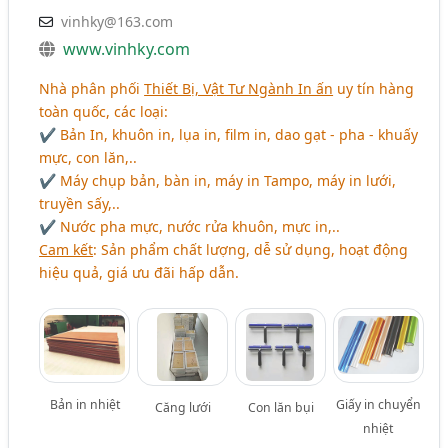
vinhky@163.com
www.vinhky.com
Nhà phân phối
Thiết Bị, Vật Tư Ngành In ấn
uy tín hàng
toàn quốc, các loại:
✔ Bản In, khuôn in, lụa in, film in, dao gạt - pha - khuấy
mực, con lăn,..
✔ Máy chụp bản, bàn in, máy in Tampo, máy in lưới,
truyền sấy,..
✔ Nước pha mực, nước rửa khuôn, mực in,..
Cam kết
: Sản phẩm chất lượng, dễ sử dụng, hoạt động
hiệu quả, giá ưu đãi hấp dẫn.
Bản in nhiệt
Giấy in chuyển
Căng lưới
Con lăn bụi
nhiệt