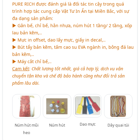
PURE RICH được đánh giá là đối tác tin cậy trong quá
trình hợp tác cung cấp Vật Tư In Ấn tại Miền Bắc, với sự
đa dạng sản phẩm:
► Gân bế, chỉ bế, hằn nhựa, núm hút 1 tầng/ 2 tầng, xốp
lau bản kẽm,..
► Mực in offset, dao lấy mực, giấy in decal,..
► Bút tẩy bản kẽm, tấm cao su EVA ngành in, bông đá lau
bản kẽm,..
► Máy cắt chỉ bế,..
Cam kết
:
Chất lượng tốt nhất, giá cả hợp lý, dịch vụ vận
chuyển tận kho và chế độ bảo hành cũng như đổi trả sản
phẩm lâu dài.
Dao mực
Núm hút mũi
Núm hút
Dây quai túi
heo