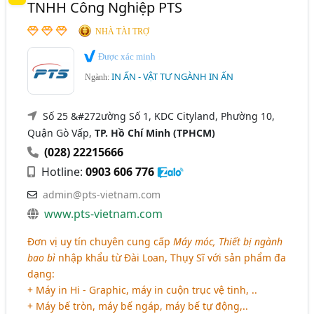
TNHH Công Nghiệp PTS
NHÀ TÀI TRỢ
Được xác minh
IN ẤN - VẬT TƯ NGÀNH IN ẤN
Ngành:
Số 25 &#272ường Số 1, KDC Cityland, Phường 10,
Quận Gò Vấp,
TP. Hồ Chí Minh (TPHCM)
(028) 22215666
Hotline:
0903 606 776
admin@pts-vietnam.com
www.pts-vietnam.com
Đơn vị uy tín chuyên cung cấp
Máy móc, Thiết bị ngành
bao bì
nhập khẩu từ Đài Loan, Thụy Sĩ với sản phẩm đa
dạng:
+ Máy in Hi - Graphic, máy in cuộn trục vệ tinh, ..
+ Máy bế tròn, máy bế ngáp, máy bế tự động,..