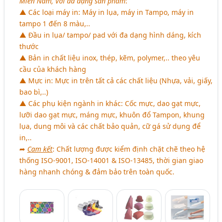
Miền Nam, với đa dạng sản phẩm
:
▲ Các loại máy in: Máy in lụa, máy in Tampo, máy in
tampo 1 đến 8 màu,..
▲ Đầu in lụa/ tampo/ pad với đa dạng hình dáng, kích
thước
▲ Bản in chất liệu inox, thép, kẽm, polymer,.. theo yêu
cầu của khách hàng
▲ Mực in: Mực in trên tất cả các chất liệu (Nhựa, vải, giấy,
bao bì,..)
▲ Các phụ kiện ngành in khác: Cốc mực, dao gạt mực,
lưỡi dao gạt mực, máng mực, khuôn đổ Tampon, khung
lụa, dung môi và các chất bảo quản, cữ gá sử dụng để
in,..
➦
Cam kết
: Chất lượng được kiểm định chặt chẽ theo hệ
thống ISO-9001, ISO-14001 & ISO-13485, thời gian giao
hàng nhanh chóng & đảm bảo trên toàn quốc.