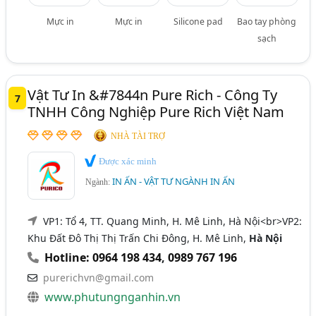
Mực in
Mực in
Silicone pad
Bao tay phòng
sạch
Vật Tư In &#7844n Pure Rich - Công Ty
7
TNHH Công Nghiệp Pure Rich Việt Nam
NHÀ TÀI TRỢ
Được xác minh
IN ẤN - VẬT TƯ NGÀNH IN ẤN
Ngành:
VP1: Tổ 4, TT. Quang Minh, H. Mê Linh, Hà Nội<br>VP2:
Khu Đất Đô Thị Thị Trấn Chi Đông, H. Mê Linh,
Hà Nội
Hotline: 0964 198 434
,
0989 767 196
purerichvn@gmail.com
www.phutungnganhin.vn