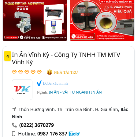
In Ấn Vĩnh Kỳ - Công Ty TNHH TM MTV
4
Vĩnh Kỳ
NHÀ TÀI TRỢ
Được xác minh
IN ẤN - VẬT TƯ NGÀNH IN ẤN
Ngành:
Thôn Hương Vinh, Thị Trấn Gia Bình, H. Gia Bình,
Bắc
Ninh
(0222) 3670279
Hotline:
0987 176 837