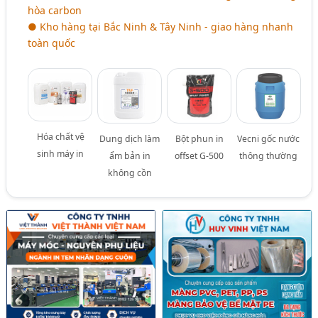
hòa carbon
● Kho hàng tại Bắc Ninh & Tây Ninh - giao hàng nhanh
toàn quốc
Hóa chất vệ
Dung dịch làm
Bột phun in
Vecni gốc nước
sinh máy in
ẩm bản in
offset G-500
thông thường
không cồn