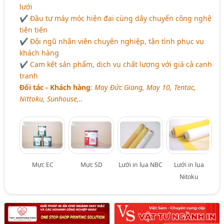
lưới
✔ Đầu tư máy móc hiện đại cùng dây chuyển công nghệ
tiên tiến
✔ Đội ngũ nhân viên chuyên nghiệp, tận tình phục vụ
khách hàng
✔ Cam kết sản phẩm, dịch vụ chất lượng với giá cả cạnh
tranh
Đối tác - Khách hàng
:
May Đức Giang, May 10, Tentac,
Nittoku, Sunhouse,..
Mực EC
Mực SD
Lưới in lụa NBC
Lưới in lụa
Nitoku