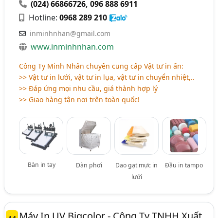
(024) 66866726
,
096 888 6911
Hotline:
0968 289 210
inminhnhan@gmail.com
www.inminhnhan.com
Công Ty Minh Nhân chuyên cung cấp Vật tư in ấn:
>> Vật tư in lưới, vật tư in lụa, vật tư in chuyển nhiệt,..
>> Đáp ứng mọi nhu cầu, giá thành hợp lý
>> Giao hàng tận nơi trên toàn quốc!
Bàn in tay
Dàn phơi
Dao gạt mực in
Đầu in tampo
lưới
Máy In UV Bigcolor - Công Ty TNHH Xuất