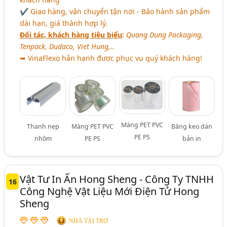
✔ Giao hàng, vận chuyển tận nơi - Bảo hành sản phẩm
dài hạn, giá thành hợp lý.
Đối tác, khách hàng tiêu biểu
:
Quang Dung Packaging,
Tenpack, Dudaco, Viet Hung,..
➥ VinaFlexo hân hạnh được phục vụ quý khách hàng!
Màng PET PVC
Thanh nẹp
Màng PET PVC
Băng keo dán
PE PS
nhôm
PE PS
bản in
Vật Tư In Ấn Hong Sheng - Công Ty TNHH
16
Công Nghệ Vật Liệu Mới Điện Tử Hong
Sheng
NHÀ TÀI TRỢ