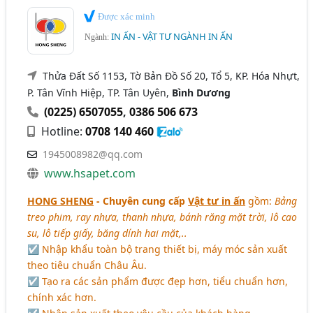
Được xác minh
IN ẤN - VẬT TƯ NGÀNH IN ẤN
Ngành:
Thửa Đất Số 1153, Tờ Bản Đồ Số 20, Tổ 5, KP. Hóa Nhựt,
P. Tân Vĩnh Hiệp, TP. Tân Uyên,
Bình Dương
(0225) 6507055
,
0386 506 673
Hotline:
0708 140 460
1945008982@qq.com
www.hsapet.com
HONG SHENG
- Chuyên cung cấp
Vật tư in ấn
gồm:
Bảng
treo phim, ray nhựa, thanh nhựa, bánh răng mặt trời, lô cao
su, lô tiếp giấy, băng dính hai mặt,..
☑ Nhập khẩu toàn bộ trang thiết bị, máy móc sản xuất
theo tiêu chuẩn Châu Âu.
☑ Tạo ra các sản phẩm được đẹp hơn, tiểu chuẩn hơn,
chính xác hơn.