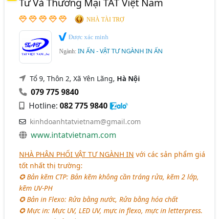
Tư Và Thương Mại TAT Việt Nam
(17)
Trà Vinh
NHÀ TÀI TRỢ
Ngành xem thêm
Được xác minh
In Ấn - Máy Móc Và Thiết Bị In Ấn (277)
IN ẤN - VẬT TƯ NGÀNH IN ẤN
Ngành:
Mực In Công Nghiệp, Mực In Date (90)
Tổ 9, Thôn 2, Xã Yên Lãng,
Hà Nội
Hóa Chất Ngành In (73)
079 775 9840
Vật Tư In Lụa, Vật Tư In Lưới (73)
Hotline:
082 775 9840
In UV - Máy Móc Và Thiết Bị In UV (30)
kinhdoanhtatvietnam@gmail.com
Dao Bế (13)
www.intatvietnam.com
Bột Nhũ, Bột Kim Tuyến (12)
NHÀ PHÂN PHỐI VẬT TƯ NGÀNH IN
với các sản phẩm giá
tốt nhất thị trường:
✪ Bản kẽm CTP: Bản kẽm không cần tráng rửa, kẽm 2 lớp,
kẽm UV-PH
✪ Bản in Flexo: Rửa bằng nước, Rửa bằng hóa chất
✪ Mực in: Mực UV, LED UV, mực in flexo, mực in letterpress.