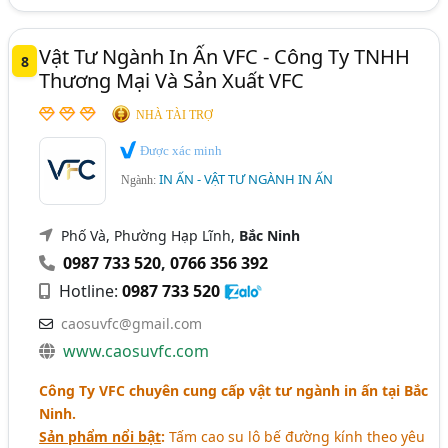
Vật Tư Ngành In Ấn VFC - Công Ty TNHH
8
Thương Mại Và Sản Xuất VFC
NHÀ TÀI TRỢ
Được xác minh
IN ẤN - VẬT TƯ NGÀNH IN ẤN
Ngành:
Phố Và, Phường Hạp Lĩnh,
Bắc Ninh
0987 733 520
,
0766 356 392
Hotline:
0987 733 520
caosuvfc@gmail.com
www.caosuvfc.com
Công Ty VFC chuyên cung cấp vật tư ngành in ấn tại Bắc
Ninh.
Sản phẩm nổi bật
:
Tấm cao su lô bế đường kính theo yêu