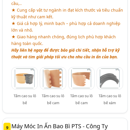
cầu,..
★ Cung cấp vật tư ngành in đạt kích thước và tiêu chuẩn
kỹ thuật như cam kết.
★ Giá cả hợp lý, minh bạch – phù hợp cả doanh nghiệp
lớn và nhỏ.
★ Giao hàng nhanh chóng, đúng lịch phù hợp khách
hàng toàn quốc.
Hãy liên hệ ngay để được báo giá chi tiết, nhận hỗ trợ kỹ
thuật và tìm giải pháp tối ưu cho nhu cầu in ấn của bạn.
Tấm cao su lô
Tấm cao su lô
Tấm cao su lô
Tấm cao su lô
bế
bế cam
bế cam
bế xám
Máy Móc In Ấn Bao Bì PTS - Công Ty
9