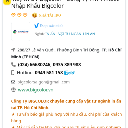
14
Nhập Khẩu Bigcolor
NHÀ TÀI TRỢ
Được xác minh
IN ẤN - VẬT TƯ NGÀNH IN ẤN
Ngành:
288/27 Lê Văn Quới, Phường Bình Trị Đông,
TP. Hồ Chí
Minh (TPHCM)
(024) 66680246
,
0935 389 988
Hotline:
0949 581 158
bigcolorsaigon@gmail.com
www.bigcolor.vn
Công Ty BIGCOLOR chuyên cung cấp vật tư ngành in ấn
tại TP. Hồ Chí Minh.
★ Tư vấn báo giá phù hợp với nhu cầu, chi phí của khách
hàng
★ Máy có sẵn tại kho, đội ngũ kỹ thuật giàu kinh nghiệm,