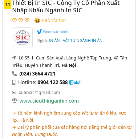
Thiết Bị In SIC - Công Ty Cổ Phần Xuất
11
Nhập Khẩu Ngành In SIC
NHÀ TÀI TRỢ
Được xác minh
IN ẤN - VẬT TƯ NGÀNH IN ẤN
Ngành:
Lô S5-1, Cụm Sản Xuất Làng Nghề Tập Trung, Xã Tân
Triều, Huyện Thanh Trì,
Hà Nội
(024) 3664 4721
Hotline:
0904 122 588
xuansic@gmail.com
www.sieuthinganhin.com
→
18 năm kinh nghiệm
cung cấp
Vật tư in ấn
ở khu vực
Tp. Hà Nội.
→ Đại lý phân phối của các hãng nổi tiếng thế giới đến từ
Nhật, Hàn, Trung Quốc
.