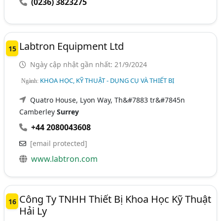
(0236) 3823275
Labtron Equipment Ltd
15
Ngày cập nhật gần nhất: 21/9/2024
KHOA HỌC, KỸ THUẬT - DỤNG CỤ VÀ THIẾT BỊ
Ngành:
Quatro House, Lyon Way, Th&#7883 tr&#7845n
Camberley
Surrey
+44 2080043608
[email protected]
www.labtron.com
Công Ty TNHH Thiết Bị Khoa Học Kỹ Thuật
16
Hải Ly