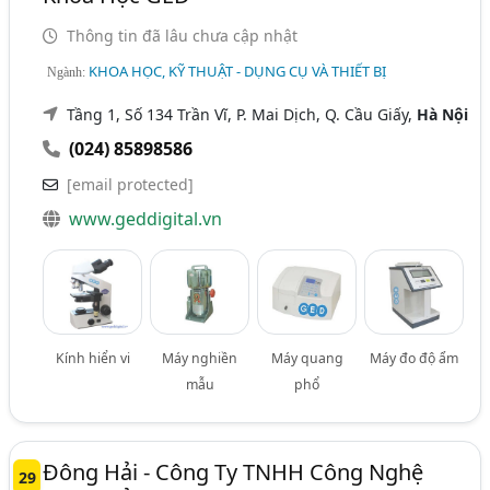
Thông tin đã lâu chưa cập nhật
KHOA HỌC, KỸ THUẬT - DỤNG CỤ VÀ THIẾT BỊ
Ngành:
Tầng 1, Số 134 Trần Vĩ, P. Mai Dịch, Q. Cầu Giấy,
Hà Nội
(024) 85898586
[email protected]
www.geddigital.vn
Kính hiển vi
Máy nghiền
Máy quang
Máy đo độ ẩm
mẫu
phổ
Đông Hải - Công Ty TNHH Công Nghệ
29