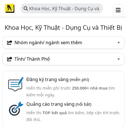
Khoa Học, Kỹ Thuật - Dụng Cụ và
Thiết Bị
Khoa Học, Kỹ Thuật - Dụng Cụ và Thiết Bị
Nhóm ngành/ ngành xem thêm
Ngành nghề
Tỉnh/ Thành Phố
Khoa Học, Kỹ Thuật - Dụng Cụ Và Thiết Bị
(70)
Hà Nội
TP. Hồ Chí Minh (TPHCM)
Bình Dương
Ngành xem thêm
Đăng ký trang vàng
(miễn phí)
Tp. Đà Nẵng
Quảng Ninh
Thừa Thiên Huế
Hiển thị miễn phí trước
250.000+ nhà mua
tìm
Khoa Học Công Nghệ (50)
Bình Định
Quảng Ngãi
kiếm mỗi ngày.
Quảng cáo trang vàng
(nổi bật)
Hiển thị
TOP kết quả
tìm kiếm, tiếp cận KH trước
đối thủ.