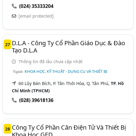
(024) 35333204
[email protected]
D.L.A - Công Ty Cổ Phần Giáo Dục & Đào
27
Tạo D.L.A
Thông tin đã lâu chưa cập nhật
KHOA HỌC, KỸ THUẬT - DỤNG CỤ VÀ THIẾT BỊ
Ngành:
60 Lũy Bán Bích, P. Tân Thới Hòa, Q. Tân Phú,
TP. Hồ
Chí Minh (TPHCM)
(028) 39618136
Công Ty Cổ Phần Cân Điện Tử Và Thiết Bị
28
Khoa Học GED