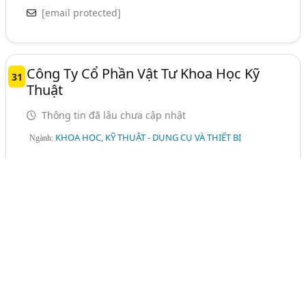
[email protected]
Công Ty Cổ Phần Vật Tư Khoa Học Kỹ
31
Thuật
Thông tin đã lâu chưa cập nhật
KHOA HỌC, KỸ THUẬT - DỤNG CỤ VÀ THIẾT BỊ
Ngành:
345 Kim Mã, Q. Ba Đình,
Hà Nội
(024) 37712880
[email protected]
Công Ty Cổ Phần Chuyển Giao Công Nghệ
32
Cao