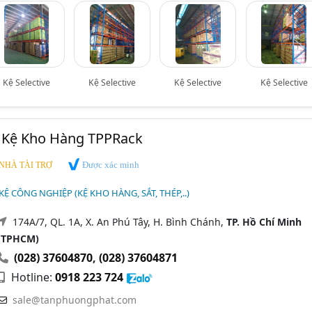
Kệ Selective
Kệ Selective
Kệ Selective
Kệ Selective
 Kệ Kho Hàng TPPRack
Được xác minh
NHÀ TÀI TRỢ
Ệ CÔNG NGHIỆP (KỆ KHO HÀNG, SẮT, THÉP,..)
174A/7, QL. 1A, X. An Phú Tây, H. Bình Chánh,
TP. Hồ Chí Minh
(TPHCM)
(028) 37604870
,
(028) 37604871
Hotline:
0918 223 724
sale@tanphuongphat.com