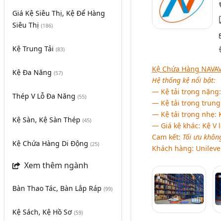
Giá Kệ Siêu Thị, Kệ Để Hàng
Siêu Thị
(186)
Kệ Trung Tải
(83)
Kệ Chứa Hàng NAVA
Kệ Đa Năng
(57)
Hệ thống kệ nổi bật:
― Kệ tải trọng nặng: 
Thép V Lỗ Đa Năng
(55)
― Kệ tải trọng trung
― Kệ tải trọng nhẹ: K
Kệ Sàn, Kệ Sàn Thép
(45)
― Giá kệ khác: Kệ V l
Cam kết:
Tối ưu không
Kệ Chứa Hàng Di Động
(25)
Khách hàng: Unilever
Xem thêm ngành
Bàn Thao Tác, Bàn Lắp Ráp
(99)
Kệ Sách, Kệ Hồ Sơ
(59)