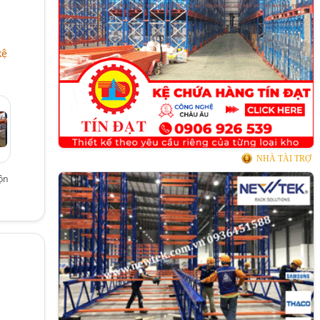
kệ
NHÀ TÀI TRỢ
uộn