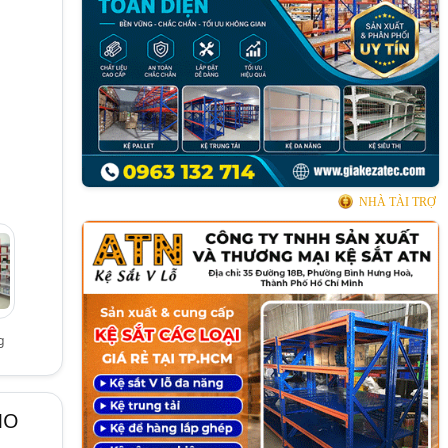
NHÀ TÀI TRỢ
g
NO