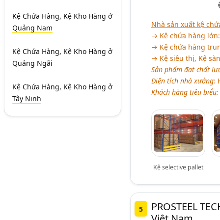
Kệ Chứa Hàng, Kệ Kho Hàng
ở
Nhà sản xuất kệ ch
Quảng Nam
→ Kệ chứa hàng lớn: K
→ Kệ chứa hàng trung
Kệ Chứa Hàng, Kệ Kho Hàng
ở
→ Kệ siêu thị, Kệ sà
Quảng Ngãi
Sản phẩm đạt chất lư
Diện tích nhà xưởng:
H
Kệ Chứa Hàng, Kệ Kho Hàng
ở
Khách hàng tiêu biểu:
Tây Ninh
Kệ selective pallet
PROSTEEL TEC
5
Việt Nam