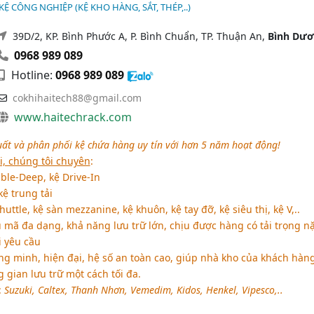
Ệ CÔNG NGHIỆP (KỆ KHO HÀNG, SẮT, THÉP,..)
39D/2, KP. Bình Phước A, P. Bình Chuẩn, TP. Thuận An,
Bình Dư
0968 989 089
Hotline:
0968 989 089
cokhihaitech88@gmail.com
www.haitechrack.com
ất và phân phối kệ chứa hàng uy tín với hơn 5 năm hoạt động!
i, chúng tôi chuyên
:
le-Deep, kệ Drive-In
kệ trung tải
uttle, kệ sàn mezzanine, kệ khuôn, kệ tay đỡ, kệ siêu thị, kệ V,..
ã đa dạng, khả năng lưu trữ lớn, chịu được hàng có tải trọng n
 yêu cầu
ng minh, hiện đại, hệ số an toàn cao, giúp nhà kho của khách hàn
gian lưu trữ một cách tối đa.
:
Suzuki, Caltex, Thanh Nhơn, Vemedim, Kidos, Henkel, Vipesco,..