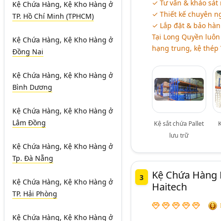
✓ Tư vấn & khảo sát
Kệ Chứa Hàng, Kệ Kho Hàng
ở
✓ Thiết kế chuyên n
TP. Hồ Chí Minh (TPHCM)
✓ Lắp đặt & bảo hàn
Tại Long Quyền luôn 
Kệ Chứa Hàng, Kệ Kho Hàng
ở
hạng trung, kệ thép V
Đồng Nai
Kệ Chứa Hàng, Kệ Kho Hàng
ở
Bình Dương
Kệ Chứa Hàng, Kệ Kho Hàng
ở
Lâm Đồng
Kệ sắt chứa Pallet
lưu trữ
Kệ Chứa Hàng, Kệ Kho Hàng
ở
Tp. Đà Nẵng
Kệ Chứa Hàng 
3
Kệ Chứa Hàng, Kệ Kho Hàng
ở
Haitech
TP. Hải Phòng
Kệ Chứa Hàng, Kệ Kho Hàng
ở