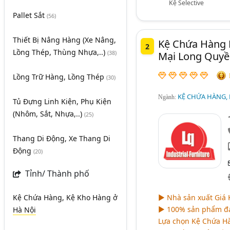
Kệ Selective
Pallet Sắt
(56)
Thiết Bị Nâng Hàng (Xe Nâng,
Kệ Chứa Hàng 
2
Lồng Thép, Thùng Nhựa,..)
Mại Long Quyề
(38)
Lồng Trữ Hàng, Lồng Thép
(30)
KỆ CHỨA HÀNG, K
Ngành:
Tủ Đựng Linh Kiện, Phụ Kiện
(Nhôm, Sắt, Nhựa,..)
(25)
Thang Di Động, Xe Thang Di
Động
(20)
Tỉnh/ Thành phố
Kệ Chứa Hàng, Kệ Kho Hàng
ở
► Nhà sản xuất Giá
► 100% sản phẩm đạt
Hà Nội
Lựa chọn Kệ Chứa H