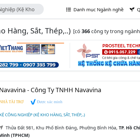
Nghiệp (Kệ Kho
Danh mục Ngành nghề
Q
 Hàng, Sắt, Thép,..)
[có
366
công ty trong ngành
Navavina - Công Ty TNHH Navavina
Được xác minh
NHÀ TÀI TRỢ
Ệ CÔNG NGHIỆP (KỆ KHO HÀNG, SẮT, THÉP,..)
Thửa Đất 981, Khu Phố Bình Đáng, Phường Bình Hòa,
TP. Hồ Ch
Minh (TPHCM)