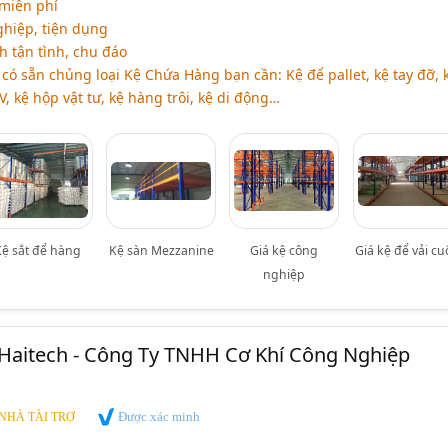
 miễn phí
ghiệp, tiện dụng
h tận tình, chu đáo
có sẵn chủng loại Kệ Chứa Hàng bạn cần: Kệ để pallet, kệ tay đỡ, 
, kệ hộp vật tư, kệ hàng trôi, kệ di động…
Kệ sắt để hàng
Kệ sàn Mezzanine
Giá kệ công
Giá kệ để vải c
nghiệp
Haitech - Công Ty TNHH Cơ Khí Công Nghiệp
Được xác minh
NHÀ TÀI TRỢ