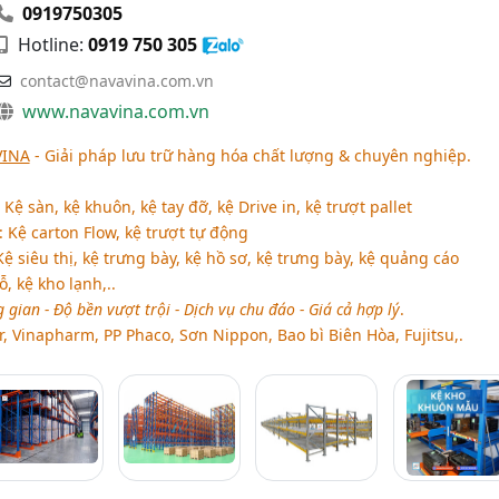
0919750305
Hotline:
0919 750 305
contact@navavina.com.vn
www.navavina.com.vn
VINA
- Giải pháp lưu trữ hàng hóa chất lượng & chuyên nghiệp.
Kệ sàn, kệ khuôn, kệ tay đỡ, kệ Drive in, kệ trượt pallet
: Kệ carton Flow, kệ trượt tự động
ệ siêu thị, kệ trưng bày, kệ hồ sơ, kệ trưng bày, kệ quảng cáo
ỗ, kệ kho lạnh,..
 gian - Độ bền vượt trội - Dịch vụ chu đáo - Giá cả hợp lý
.
, Vinapharm, PP Phaco, Sơn Nippon, Bao bì Biên Hòa, Fujitsu,.