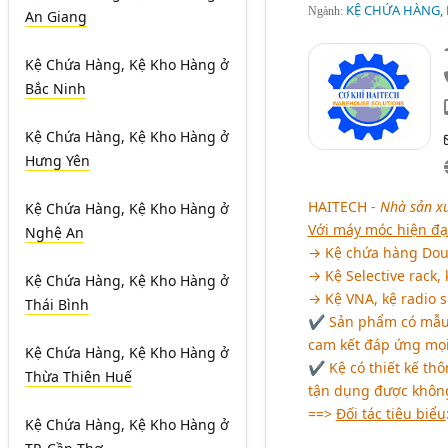
KỆ CHỨA HÀNG, K
Ngành:
An Giang
Kệ Chứa Hàng, Kệ Kho Hàng
ở
Bắc Ninh
Kệ Chứa Hàng, Kệ Kho Hàng
ở
Hưng Yên
HAITECH -
Nhà sản xu
Kệ Chứa Hàng, Kệ Kho Hàng
ở
Với máy móc hiện đạ
Nghệ An
→ Kệ chứa hàng Doub
→ Kệ Selective rack, 
Kệ Chứa Hàng, Kệ Kho Hàng
ở
→ Kệ VNA, kệ radio sh
Thái Bình
✔ Sản phẩm có mẫu m
cam kết đáp ứng mọi
Kệ Chứa Hàng, Kệ Kho Hàng
ở
✔ Kệ có thiết kế thô
Thừa Thiên Huế
tận dụng được không 
==>
Đối tác tiêu biểu
Kệ Chứa Hàng, Kệ Kho Hàng
ở