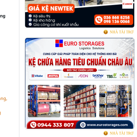
ơng
NHÀ TÀI TRỢ
ặng,
g
NHÀ TÀI TRỢ