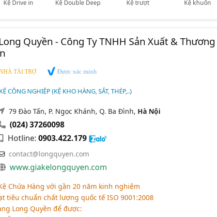
Kệ Drive in
Kệ Double Deep
Kệ trượt
Kệ khuôn
Long Quyền - Công Ty TNHH Sản Xuất & Thương
n
Được xác minh
NHÀ TÀI TRỢ
Ệ CÔNG NGHIỆP (KỆ KHO HÀNG, SẮT, THÉP,..)
79 Đào Tấn, P. Ngọc Khánh, Q. Ba Đình,
Hà Nội
(024) 37260098
Hotline:
0903.422.179
contact@longquyen.com
www.giakelongquyen.com
 Kệ Chứa Hàng với gần 20 năm kinh nghiệm
 tiêu chuẩn chất lượng quốc tế ISO 9001:2008
àng Long Quyền để được: