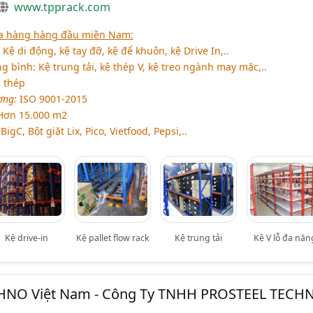
www.tpprack.com
ứa hàng hàng đầu miền Nam:
ệ di động, kệ tay đỡ, kệ để khuôn, kệ Drive In,..
 bình: Kệ trung tải, kệ thép V, kệ treo ngành may mặc,..
n thép
ợng:
ISO 9001-2015
ơn 15.000 m2
BigC, Bột giặt Lix, Pico, Vietfood, Pepsi,..
Kệ drive-in
Kệ pallet flow rack
Kệ trung tải
Kệ V lỗ đa năn
HNO Việt Nam - Công Ty TNHH PROSTEEL TECH