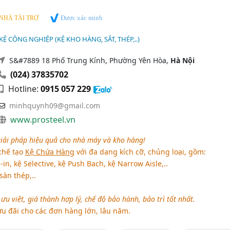
Được xác minh
NHÀ TÀI TRỢ
Ệ CÔNG NGHIỆP (KỆ KHO HÀNG, SẮT, THÉP,..)
S&#7889 18 Phố Trung Kính, Phường Yên Hòa,
Hà Nội
(024) 37835702
Hotline:
0915 057 229
minhquynh09@gmail.com
www.prosteel.vn
giải pháp hiệu quả cho nhà máy và kho hàng!
chế tạo
Kệ Chứa Hàng
với đa dạng kích cỡ, chủng loại, gồm:
-in, kệ Selective, kệ Push Bach, kệ Narrow Aisle,..
sàn thép,..
u việt, giá thành hợp lý, chế độ bảo hành, bảo trì tốt nhất.
 ưu đãi cho các đơn hàng lớn, lâu năm.