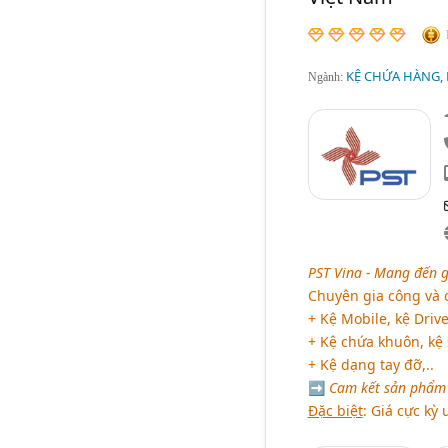
KỆ CHỨA HÀNG, K
Ngành:
PST Vina - Mang đến 
Chuyên gia công và 
+ Kệ Mobile, kệ Drive
+ Kệ chứa khuôn, kệ 
+ Kệ dạng tay đỡ,..
➡
Cam kết sản phẩm ư
Đặc biệt
: Giá cực kỳ