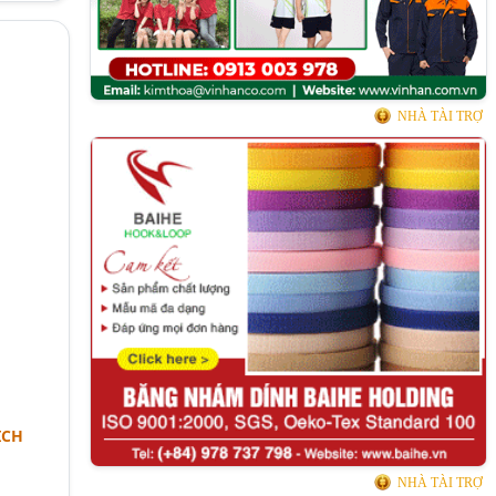
O
NHÀ TÀI TRỢ
ỊCH
NHÀ TÀI TRỢ