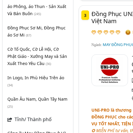
áo Phông, áo Thun - Sản Xuất
Đồng Phục UNI
Và Bán Buôn
(245)
3
Việt Nam
Đồng Phục Sơ Mi, Đồng Phục
áo Sơ Mi
(87)
MAY ĐỒNG PHỤC
Ngành:
Cờ Tổ Quốc, Cờ Lễ Hội, Cờ
Phật Giáo - Xưởng May và Sản
Xuất Theo Yêu Cầu
(36)
In Logo, In Phù Hiệu Trên áo
(34)
Quần Âu Nam, Quần Tây Nam
(25)
UNI-PRO
là thương 
ĐỒNG PHỤC
cho các
Tỉnh/ Thành phố
VỤ TỐT NHẤT, TIỆN 
✪ MIỄN PHÍ tư vấn, th