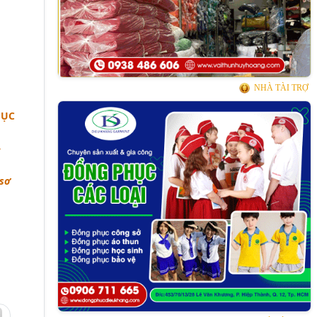
NHÀ TÀI TRỢ
HỤC
➜
 sơ