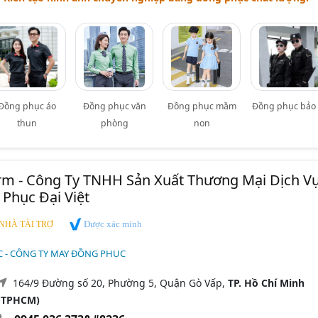
Đồng phục áo
Đồng phục văn
Đồng phục mầm
Đồng phục bảo 
thun
phòng
non
m - Công Ty TNHH Sản Xuất Thương Mại Dịch V
Phục Đại Việt
Được xác minh
NHÀ TÀI TRỢ
 - CÔNG TY MAY ĐỒNG PHỤC
164/9 Đường số 20, Phường 5, Quận Gò Vấp,
TP. Hồ Chí Minh
(TPHCM)