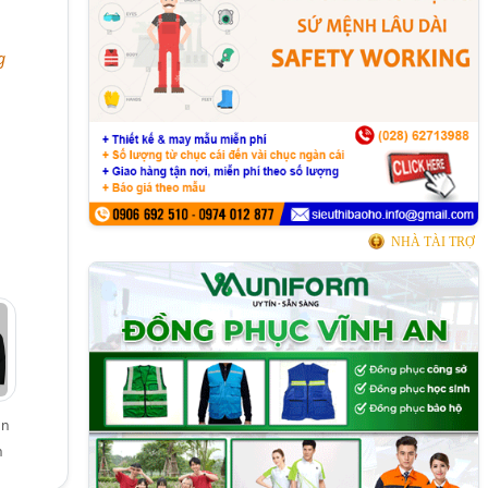
g
NHÀ TÀI TRỢ
ân
n