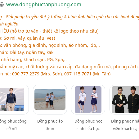
www.dongphuctanphuong.com
- Giải pháp truyền đạt ý tưởng & hình ảnh hiệu quả cho các hoạt độn
nh nghiệp
.
THÊU
(hỗ trợ tư vấn - thiết kế logo theo nhu cầu):
 Sơ mi, váy, quần âu, vest
 Văn phòng, gia đình, học sinh, áo nhóm, lớp,..
n: Dài tay, ngắn tay, kaki
nhà hàng, khách sạn, PG, Spa,..
hẩm mỹ cao, chất lượng vải cao cấp, đa dạng mẫu mã, phong cách.
ên hệ: 090 777 2379 (Mrs. Sơn), 097 115 7071 (Mr. Tân).
ồng phục công
Đồng phục áo
Đồng phục học
Đồng phục nh
sở nữ
thun
sinh tiểu học
viên khách sạ