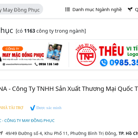
Danh mục Ngành nghề
Q
y May Đồng Phục
Phục
[có
1163
công ty trong ngành]
A - Công Ty TNHH Sản Xuất Thương Mại Quốc T
Được xác minh
NHÀ TÀI TRỢ
 - CÔNG TY MAY ĐỒNG PHỤC
49/49 Đường số 4, Khu Phố 11, Phường Bình Trị Đông,
TP. Hồ Ch