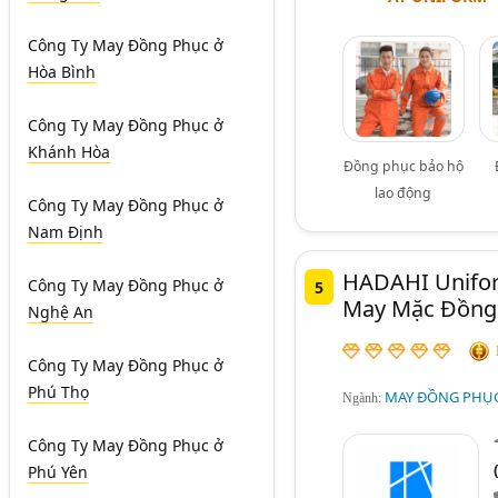
Công Ty May Đồng Phục
ở
Hòa Bình
Công Ty May Đồng Phục
ở
Khánh Hòa
Đồng phục bảo hộ
lao động
Công Ty May Đồng Phục
ở
Nam Định
HADAHI Unifor
Công Ty May Đồng Phục
ở
5
May Mặc Đồng 
Nghệ An
Công Ty May Đồng Phục
ở
Phú Thọ
MAY ĐỒNG PHỤC
Ngành:
Công Ty May Đồng Phục
ở
Phú Yên