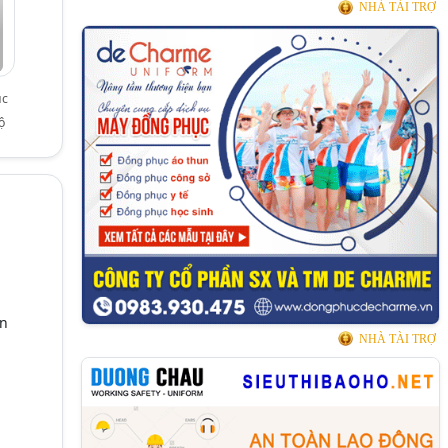
NHÀ TÀI TRỢ
ục
ộ
ần
NHÀ TÀI TRỢ