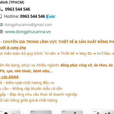
Minh (TPHCM)
0963 544 546
Hotline:
0963 544 546
dongphucanna@gmail.com
www.dongphucanna.vn
- CHUYÊN GIA TRONG LĨNH VỰC THIẾT KẾ & SẢN XUẤT ĐỒNG P
xuất & cung ứng
ực hiện toàn bộ quy trình: Tư vấn ➜ Thiết kế ➜ May đo ➜ In/Thêu 
m đa dạng, phục vụ nhiều ngành:
Đồng phục công sở, áo thun, áo
 PG, spa, nhà thuốc, bệnh viện,…
t của ANNA
 – kiểm soát chất lượng đầu ra
u cầu – không rập khuôn mẫu có sẵn
gấp – đáp ứng nhu cầu thực tế doanh nghiệp
iữ cân bằng giữa giá & chất lượng