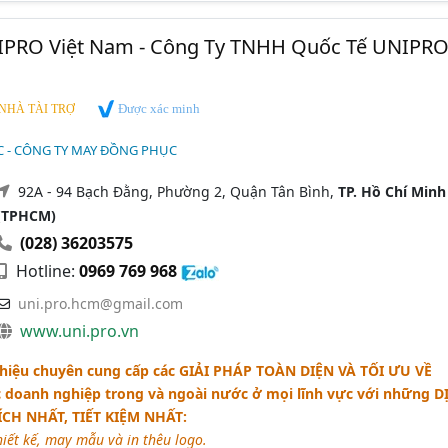
PRO Việt Nam - Công Ty TNHH Quốc Tế UNIPR
Được xác minh
NHÀ TÀI TRỢ
 - CÔNG TY MAY ĐỒNG PHỤC
92A - 94 Bạch Đằng, Phường 2, Quận Tân Bình,
TP. Hồ Chí Minh
(TPHCM)
(028) 36203575
Hotline:
0969 769 968
uni.pro.hcm@gmail.com
www.uni.pro.vn
hiệu chuyên cung cấp các
GIẢI PHÁP TOÀN DIỆN VÀ TỐI ƯU VỀ
 doanh nghiệp trong và ngoài nước ở mọi lĩnh vực với những
D
ÍCH NHẤT, TIẾT KIỆM NHẤT
:
iết kế, may mẫu và in thêu logo.