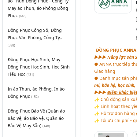
áo Thun Đồng Phục - Công Ty
May áo Thun, áo Phông Đồng
Phục
(646)
Đồng Phục Công Sở, Đồng
Phục Văn Phòng, Công Ty,.
(588)
ĐỒNG PHỤC ANNA 
►►►
Năng lực sản 
Đồng Phục Học Sinh, May
● ANNA trực tiếp th
Đồng Phục Học Sinh, Học Sinh
Giao hàng
Tiểu Học
(431)
● Danh mục sản phẩ
mi, bảo hộ, học sinh,
In áo Thun, áo Phông, In áo
►►►
Điểm khác biệ
Đồng Phục
(152)
✨ Chủ động sản xuất
✨ Linh hoạt theo yê
Đồng Phục Bảo Vệ (Quần áo
✨ Hỗ trợ đơn hàng 
Bảo Vệ, áo Bảo Vệ, Quần áo
✨ Tối ưu chi phí – g
Bảo Vệ May Sẵn)
(148)