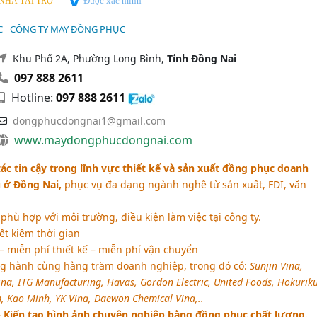
Được xác minh
NHÀ TÀI TRỢ
 - CÔNG TY MAY ĐỒNG PHỤC
Khu Phố 2A, Phường Long Bình,
Tỉnh Đồng Nai
097 888 2611
Hotline:
097 888 2611
dongphucdongnai1@gmail.com
www.maydongphucdongnai.com
ác tin cậy trong lĩnh vực thiết kế và sản xuất đồng phục doanh
u ở Đồng Nai,
phục vụ đa dạng ngành nghề từ sản xuất, FDI, văn
hù hợp với môi trường, điều kiện làm việc tại công ty.
iết kiệm thời gian
 miễn phí thiết kế – miễn phí vận chuyển
g hành cùng hàng trăm doanh nghiệp, trong đó có:
Sunjin Vina,
ina, ITG Manufacturing, Havas, Gordon Electric, United Foods, Hokurik
 Kao Minh, YK Vina, Daewon Chemical Vina,..
Kiến tạo hình ảnh chuyên nghiệp bằng đồng phục chất lượng.