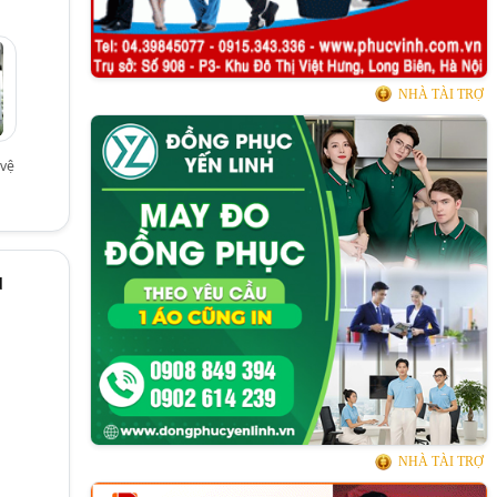
NHÀ TÀI TRỢ
vệ
ụ
NHÀ TÀI TRỢ