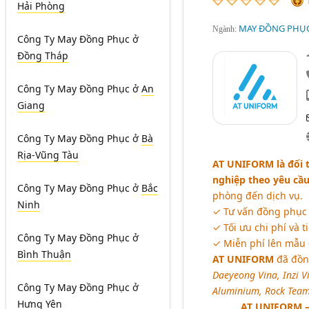
Hải Phòng
MAY ĐỒNG PHỤC
Ngành:
Công Ty May Đồng Phục
ở
Đồng Tháp
Công Ty May Đồng Phục
ở
An
Giang
Công Ty May Đồng Phục
ở
Bà
Rịa-Vũng Tàu
AT UNIFORM là đối t
nghiệp theo yêu cầ
Công Ty May Đồng Phục
ở
Bắc
phòng đến dịch vụ.
Ninh
✓ Tư vấn đồng phục p
✓ Tối ưu chi phí và t
Công Ty May Đồng Phục
ở
✓ Miễn phí lên mẫu –
Bình Thuận
AT UNIFORM
đã đồn
Daeyeong Vina, Inzi V
Công Ty May Đồng Phục
ở
Aluminium, Rock Team,
Hưng Yên
AT UNIFORM – 