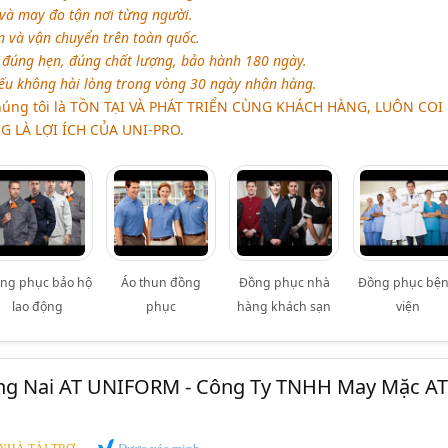
và may đo tận nơi từng người.
 và vận chuyển trên toàn quốc.
đúng hẹn, đúng chất lượng, bảo hành 180 ngày.
u không hài lòng trong vòng 30 ngày nhận hàng.
úng tôi là TỒN TẠI VÀ PHÁT TRIỂN CÙNG KHÁCH HÀNG, LUÔN COI 
 LÀ LỢI ÍCH CỦA UNI-PRO.
ng phục bảo hộ
Áo thun đồng
Đồng phục nhà
Đồng phục bệ
lao động
phục
hàng khách sạn
viện
g Nai AT UNIFORM - Công Ty TNHH May Mặc AT