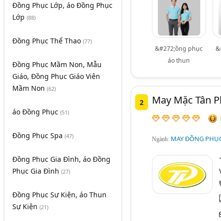
Đồng Phục Lớp, áo Đồng Phục
Lớp
(88)
Đồng Phục Thể Thao
(77)
&#272;ồng phục
&
áo thun
Đồng Phục Mầm Non, Mẫu
Giáo, Đồng Phục Giáo Viên
Mầm Non
(62)
May Mặc Tân P
2
áo Đồng Phục
(51)
Đồng Phục Spa
(47)
MAY ĐỒNG PHỤC
Ngành:
Đồng Phục Gia Đình, áo Đồng
Phục Gia Đình
(27)
Đồng Phục Sự Kiện, áo Thun
Sự Kiện
(21)