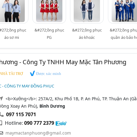
#272;ồng phục
&#272;ồng phục
&#272;ồng phục
&#272;ồng ph
áo sơ mi
PG
áo khoác
quần áo bảo h
hương - Công Ty TNHH May Mặc Tân Phương
Được xác minh
NHÀ TÀI TRỢ
 - CÔNG TY MAY ĐỒNG PHỤC
<b>Xưởng</b>: 257A/2, Khu Phố 1B, P. An Phú, TP. Thuận An (G
Vòng Xoay An Phú),
Bình Dương
097 115 7071
Hotline:
090 777 2379
maymactanphuong@gmail.com