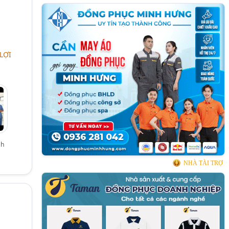
LỢI
nh
NHÀ TÀI TRỢ