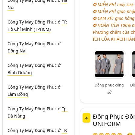
Công Ty May Đồng Phục
ở
Hà
✪ MIỄN PHÍ may size 
Nội
✪ MIỄN PHÍ giao nhận
✪ CAM KẾT giao hàng 
Công Ty May Đồng Phục
ở
TP.
✪ HOÀN TIỀN 100% nế
Hồ Chí Minh (TPHCM)
Phương châm của ch
ÍCH CỦA KHÁCH HÀNG
Công Ty May Đồng Phục
ở
Đồng Nai
Công Ty May Đồng Phục
ở
Bình Dương
Đồng phục công
Đồ
Công Ty May Đồng Phục
ở
sở
Lâm Đồng
Công Ty May Đồng Phục
ở
Tp.
Đồng Phục Đồn
Đà Nẵng
4
UNIFORM
Công Ty May Đồng Phục
ở
TP.