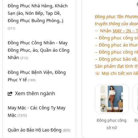
Đồng Phục Nhà Hàng, Khách
Sạn (áo, Nón Bếp, Tạp Dề,
Đồng phục Tân Phương 
Đồng Phục Buồng Phòng,.)
truyền thông của doa
(311)
☞ Nhận
MAY – IN – 
− Đồng phục công sở:
Đồng Phục Công Nhân - May
− Đồng phục áo thun:
Đồng Phục, áo, Quần áo Công
− Đồng phục công nhâ
Nhân
(212)
− Đồng phục bảo vệ, 
Sản phẩm đạt tính t
Đồng Phục Bệnh Viện, Đồng
☏ Mọi chi tiết xin li
Phục Y tế
(189)
Xem thêm ngành
May Mặc - Các Công Ty May
Mặc
(1975)
Đồng phục công
Đ
sở nữ
Quần áo Bảo Hộ Lao Động
(805)