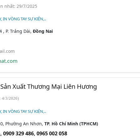
n nhất: 29/7/2025
 IN VÒNG TAY SỰ KIỆN,..
4 , P. Trảng Dài,
Đồng Nai
il.com
at.com
Sản Xuất Thương Mại Liên Hương
: 4/3/2026)
 IN VÒNG TAY SỰ KIỆN,..
20, Phường An Nhơn,
TP. Hồ Chí Minh (TPHCM)
5
,
0909 329 486
,
0965 002 058