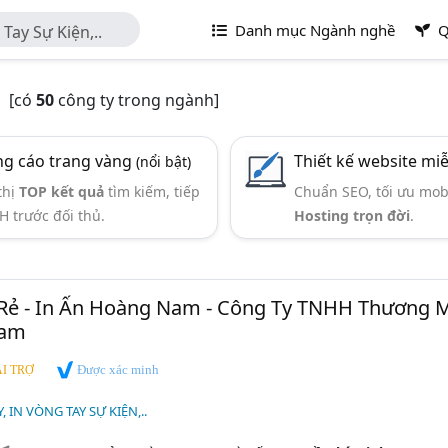
Danh mục Ngành nghề
Q
Tay Sự Kiện,..
.
[có
50
công ty trong ngành]
g cáo trang vàng
Thiết kế website mi
(nổi bật)
thị
TOP kết quả
tìm kiếm, tiếp
Chuẩn SEO, tối ưu mob
H trước đối thủ.
Hosting trọn đời
.
 Rẻ - In Ấn Hoàng Nam - Công Ty TNHH Thương 
Nam
Được xác minh
I TRỢ
 IN VÒNG TAY SỰ KIỆN,..