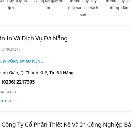
 vòng tay giấy du
In vòng tay giấy hồ
In vòng tay giấy
In vòng tay giấ
lịch
bơi
nhà hàng - khách
dùng 1 lần
sạn
n In Và Dịch Vụ Đà Nẵng
: 21/9/2024)
 IN VÒNG TAY SỰ KIỆN,..
Chính Gián, Q. Thanh Khê,
Tp. Đà Nẵng
,
(0236) 2217305
ail.com
om.vn
 - Công Ty Cổ Phần Thiết Kế Và In Công Nghiệp B