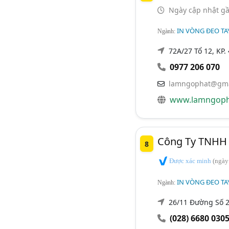
Ngày cập nhật gầ
IN VÒNG ĐEO TAY,
Ngành:
72A/27 Tổ 12, KP. 
0977 206 070
lamngophat@gma
www.lamngoph
Công Ty TNHH 
8
Được xác minh
(ngày
IN VÒNG ĐEO TAY,
Ngành:
26/11 Đường Số 
(028) 6680 030