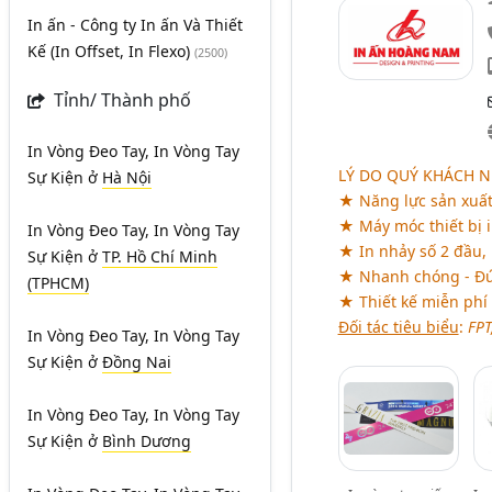
In ấn - Công ty In ấn Và Thiết
Kế (In Offset, In Flexo)
(2500)
Tỉnh/ Thành phố
In Vòng Đeo Tay, In Vòng Tay
LÝ DO QUÝ KHÁCH 
Sự Kiện
ở
Hà Nội
★ Năng lực sản xuấ
★ Máy móc thiết bị i
In Vòng Đeo Tay, In Vòng Tay
★ In nhảy số 2 đầu, 
Sự Kiện
ở
TP. Hồ Chí Minh
★ Nhanh chóng - Đún
(TPHCM)
★ Thiết kế miễn phí 
Đối tác tiêu biểu
:
FPT
In Vòng Đeo Tay, In Vòng Tay
Sự Kiện
ở
Đồng Nai
In Vòng Đeo Tay, In Vòng Tay
Sự Kiện
ở
Bình Dương