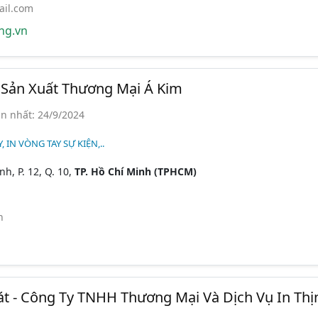
il.com
ng.vn
Sản Xuất Thương Mại Á Kim
n nhất: 24/9/2024
 IN VÒNG TAY SỰ KIỆN,..
h, P. 12, Q. 10,
TP. Hồ Chí Minh (TPHCM)
n
át - Công Ty TNHH Thương Mại Và Dịch Vụ In Thị