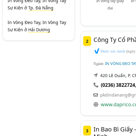
In Vòng Đeo Tay, In Vòng Tay
In vòng tay giấy
In
Sự Kiện
ở
Tp. Đà Nẵng
dai
In Vòng Đeo Tay, In Vòng Tay
Sự Kiện
ở
Hải Dương
Công Ty Cổ Phầ
2
Được xác minh
(ngày
IN VÒNG ĐEO TAY,
Ngành:
420 Lê Duẩn, P. 
(0236) 3822724
pkdindanang@gm
www.daprico.c
In Bao Bì Giấy
3