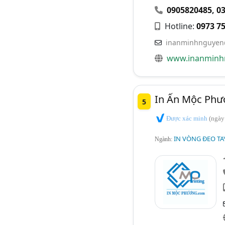
0905820485
,
0
Hotline:
0973 75
inanminhnguyen
www.inanminh
In Ấn Mộc Phư
5
Được xác minh
(ngày
IN VÒNG ĐEO TAY,
Ngành: