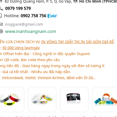
82 Dương Quảng Hàm, P. 5, Q. Gò Vấp,
TP. Hồ Chí Minh (TPHCM
0979 199 579
Hotline:
0902 758 756
insggiare@gmail.com
www.inanhoangnam.com
NÊN LỰA CHỌN DỊCH VỤ
IN VÒNG TAY GIẤY TẠI IN SÀI GÒN GIÁ RẺ
:
t:
50 000 vòng tay/ngày
n Offset hiện đại - Công nghệ in độc quyền Dupont
in QR code, Bar code theo yêu cầu
g tiến độ - Giao hàng ngay trong ngày với đơn số lượng ít
- Giá cả tốt nhất - Nhiều ưu đãi hấp dẫn.
, Vietcombank, Viettel, Vietnam Airlines, Bệnh viện Từ Dũ,..