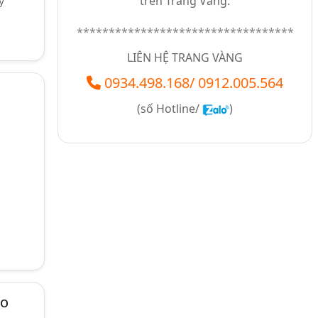
trên Trang Vàng.
y
**********************************
LIÊN HỆ TRANG VÀNG
0934.498.168
/
0912.005.564
(số
Hotline/
)
ảo