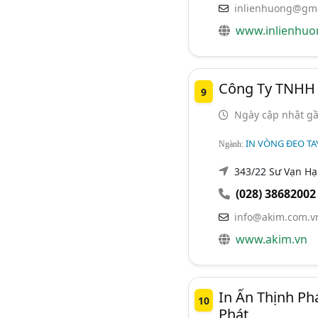
inlienhuong@gma
www.inlienhuo
Công Ty TNHH 
9
Ngày cập nhật gầ
IN VÒNG ĐEO TAY,
Ngành:
343/22 Sư Vạn Hạn
(028) 38682002
info@akim.com.v
www.akim.vn
In Ấn Thịnh Ph
10
Phát