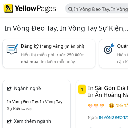
In Vòng Đeo Tay, In Vòng 
In Vòng Đeo Tay, In Vòng Tay Sự Kiện,.
Đăng ký trang vàng
Quản
(miễn phí)
Hiển thị miễn phí trước
250.000+
Hiển 
nhà mua
tìm kiếm mỗi ngày.
cận K
In Sài Gòn Giá
Ngành nghề
1
In Ấn Hoàng 
In Vòng Đeo Tay, In Vòng Tay
NHÀ TÀ
Sự Kiện,..
(50)
IN VÒNG ĐEO TAY,
Ngành:
Xem thêm ngành