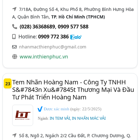
7/18A, Đường Số 4, Khu Phố 8, Phường Bình Hưng Hòa
A, Quận Bình Tân,
TP. Hồ Chí Minh (TPHCM)
(028) 36368689
,
0909 577 588
Hotline:
0909 772 386
nhanmacthienphuc@gmail.com
www.inthienphuc.vn
Tem Nhãn Hoàng Nam - Công Ty TNHH
23
S&#7843n Xu&#7845t Thương Mại Và Đầu
Tư Phát Triển Hoàng Nam
Được xác minh
(ngày: 22/5/2025)
IN TEM VẢI, IN NHÃN MÁC VẢI
Ngành:
Số 8, Ngõ 2, Ngách 2/2 Cầu Đất, P. Chương Dương, Q.