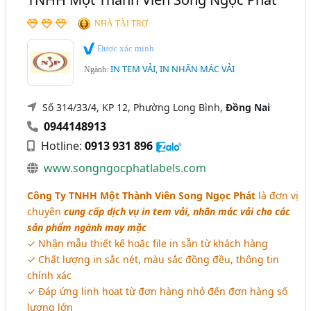
NHÀ TÀI TRỢ
Được xác minh
IN TEM VẢI, IN NHÃN MÁC VẢI
Ngành:
Số 314/33/4, KP 12, Phường Long Bình,
Đồng Nai
0944148913
Hotline:
0913 931 896
www.songngocphatlabels.com
Công Ty TNHH Một Thành Viên Song Ngọc Phát
là đơn vị
chuyên
cung cấp dịch vụ in tem vải, nhãn mác vải cho các
sản phẩm ngành may mặc
✓ Nhận mẫu thiết kế hoặc file in sẵn từ khách hàng
✓ Chất lượng in sắc nét, màu sắc đồng đều, thông tin
chính xác
✓ Đáp ứng linh hoạt từ đơn hàng nhỏ đến đơn hàng số
lượng lớn