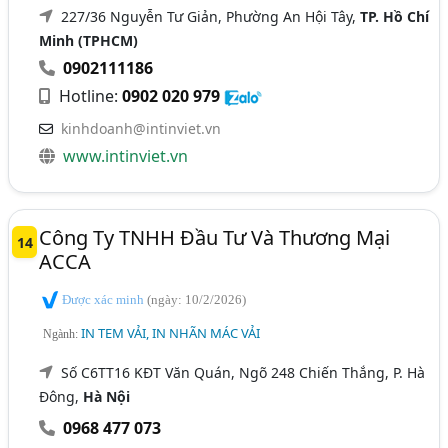
227/36 Nguyễn Tư Giản, Phường An Hội Tây,
TP. Hồ Chí
Minh (TPHCM)
0902111186
Hotline:
0902 020 979
kinhdoanh@intinviet.vn
www.intinviet.vn
Công Ty TNHH Đầu Tư Và Thương Mại
14
ACCA
Được xác minh
(ngày: 10/2/2026)
IN TEM VẢI, IN NHÃN MÁC VẢI
Ngành:
Số C6TT16 KĐT Văn Quán, Ngõ 248 Chiến Thắng, P. Hà
Đông,
Hà Nội
0968 477 073