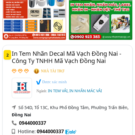
In Tem Nhãn Decal Mã Vạch Đồng Nai -
2
Công Ty TNHH Mã Vạch Đồng Nai
NHÀ TÀI TRỢ
Được xác minh
IN TEM VẢI, IN NHÃN MÁC VẢI
Ngành:
Số 54D, Tổ 13C, Khu Phố Đồng Tâm, Phường Trấn Biên,
Đồng Nai
0944000337
Hotline:
0944000337