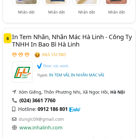
Nhãn dệt
Nhãn dệt
Nhãn dệt
Nhãn dệt
In Tem Nhãn, Nhãn Mác Hà Linh - Công Ty
6
TNHH In Bao Bì Hà Linh
NHÀ TÀI TRỢ
Được xác minh
IN TEM VẢI, IN NHÃN MÁC VẢI
Ngành:
Xóm Giếng, Thôn Phương Nhị, Xã Ngọc Hồi,
Hà Nội
(024) 3661 7760
Hotline:
0912 186 801
dunglc09@gmail.com
www.inhalinh.com