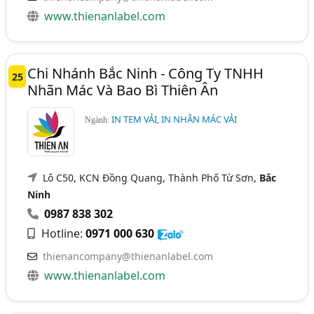
www.thienanlabel.com
Chi Nhánh Bắc Ninh - Công Ty TNHH
25
Nhãn Mác Và Bao Bì Thiên Ân
IN TEM VẢI, IN NHÃN MÁC VẢI
Ngành:
Lô C50, KCN Đồng Quang, Thành Phố Từ Sơn,
Bắc
Ninh
0987 838 302
Hotline:
0971 000 630
thienancompany@thienanlabel.com
www.thienanlabel.com