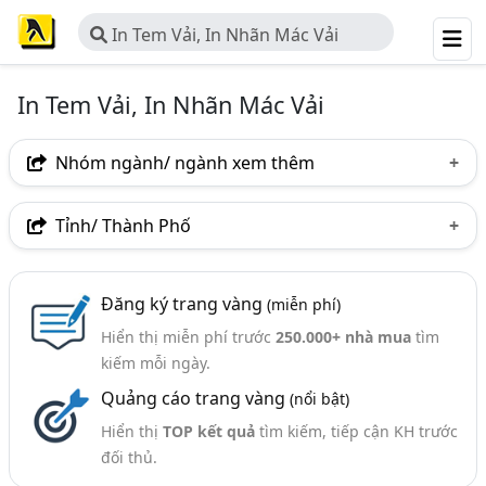
In Tem Vải, In Nhãn Mác Vải
In Tem Vải, In Nhãn Mác Vải
Nhóm ngành/ ngành xem thêm
Ngành nghề
Tỉnh/ Thành Phố
In Tem Vải, In Nhãn Mác Vải
(39)
Hà Nội
TP. Hồ Chí Minh (TPHCM)
Đồng Nai
Ngành xem thêm
Đăng ký trang vàng
(miễn phí)
Bình Dương
Tp. Đà Nẵng
Bắc Ninh
Hiển thị miễn phí trước
250.000+ nhà mua
tìm
In Tem Nhãn, Nhãn Mác, Label (904)
TP. Cần Thơ
Long An
Tiền Giang
kiếm mỗi ngày.
Nhãn Mác Quần Áo, Nhãn Mác May Mặc (267)
Quảng cáo trang vàng
(nổi bật)
Vĩnh Long
Mác In, Nhãn In (79)
Hiển thị
TOP kết quả
tìm kiếm, tiếp cận KH trước
đối thủ.