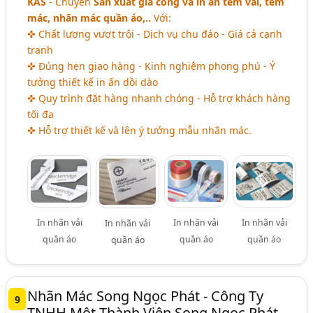
KAS
- Chuyên
Sản xuất gia công và in ấn tem vải, tem
mác, nhãn mác quần áo,..
Với:
✜ Chất lượng vượt trội - Dịch vụ chu đáo - Giá cả cạnh
tranh
✜ Đúng hẹn giao hàng - Kinh nghiệm phong phú -
Ý
tưởng thiết kế in ấn dồi dào
✜ Quy trình đặt hàng nhanh chóng - Hỗ trợ khách hàng
tối đa
✜ Hỗ trợ thiết kế và lên ý tưởng mẫu nhãn mác.
In nhãn vải
In nhãn vải
In nhãn vải
In nhãn vải
quần áo
quần áo
quần áo
quần áo
Nhãn Mác Song Ngọc Phát - Công Ty
9
TNHH Một Thành Viên Song Ngọc Phát