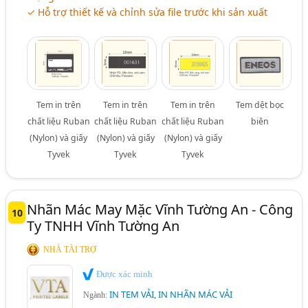
✓ Hỗ trợ thiết kế và chỉnh sửa file trước khi sản xuất
Tem in trên
Tem in trên
Tem in trên
Tem dệt bọc
chất liệu Ruban
chất liệu Ruban
chất liệu Ruban
biên
(Nylon) và giấy
(Nylon) và giấy
(Nylon) và giấy
Tyvek
Tyvek
Tyvek
Nhãn Mác May Mặc Vĩnh Tường An - Công
10
Ty TNHH Vĩnh Tường An
NHÀ TÀI TRỢ
Được xác minh
IN TEM VẢI, IN NHÃN MÁC VẢI
Ngành: