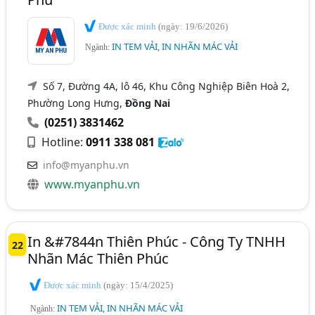
Được xác minh
(ngày: 19/6/2026)
IN TEM VẢI, IN NHÃN MÁC VẢI
Ngành:
Số 7, Đường 4A, lô 46, Khu Công Nghiệp Biên Hoà 2,
Phường Long Hưng,
Đồng Nai
(0251) 3831462
Hotline:
0911 338 081
info@myanphu.vn
www.myanphu.vn
In &#7844n Thiên Phúc - Công Ty TNHH
22
Nhãn Mác Thiên Phúc
Được xác minh
(ngày: 15/4/2025)
IN TEM VẢI, IN NHÃN MÁC VẢI
Ngành: