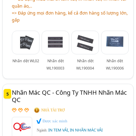
quần áo,..
=> Đáp ứng mọi đơn hàng, kể cả đơn hàng số lượng lớn,
gấp
Nhãn dệt WL02
Nhãn dệt
Nhãn dệt
Nhãn dệt
WL190003
WL190004
WL190006
Nhãn Mác QC - Công Ty TNHH Nhãn Mác
5
QC
NHÀ TÀI TRỢ
Được xác minh
IN TEM VẢI, IN NHÃN MÁC VẢI
Ngành: