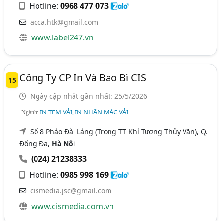
Hotline:
0968 477 073
acca.htk@gmail.com
www.label247.vn
Công Ty CP In Và Bao Bì CIS
15
Ngày cập nhật gần nhất: 25/5/2026
IN TEM VẢI, IN NHÃN MÁC VẢI
Ngành:
Số 8 Pháo Đài Láng (Trong TT Khí Tượng Thủy Văn), Q.
Đống Đa,
Hà Nội
(024) 21238333
Hotline:
0985 998 169
cismedia.jsc@gmail.com
www.cismedia.com.vn