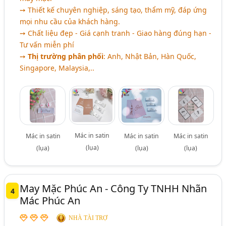
➙ Thiết kế chuyên nghiệp, sáng tạo, thẩm mỹ, đáp ứng
mọi nhu cầu của khách hàng.
➙ Chất liệu đẹp - Giá cạnh tranh - Giao hàng đúng hạn -
Tư vấn miễn phí
➙
Thị trường phân phối
: Anh, Nhật Bản, Hàn Quốc,
Singapore, Malaysia,..
Mác in satin
Mác in satin
Mác in satin
Mác in satin
(lụa)
(lụa)
(lụa)
(lụa)
May Mặc Phúc An - Công Ty TNHH Nhãn
4
Mác Phúc An
NHÀ TÀI TRỢ