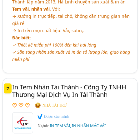
Thành lập năm 2013, Hà Linh chuyên sản xuất & in ấn
Tem vãi, nhãn vải
. Với:
→ Xưởng in trực tiếp, tại chỗ, không cần trung gian nên
giá rẻ
→ In trên mọi chất liệu: Vải, satin,..
Đặc biệt
:
✓ Thiết kế miễn phí 100% đến khi hài lòng
✓ Sẵn sàng nhận sản xuất và in ấn số lượng lớn, giao hàng
miễn phí
.
In Tem Nhãn Tài Thành - Công Ty TNHH
7
Thương Mại Dịch Vụ In Tài Thành
NHÀ TÀI TRỢ
Được xác minh
IN TEM VẢI, IN NHÃN MÁC VẢI
Ngành: