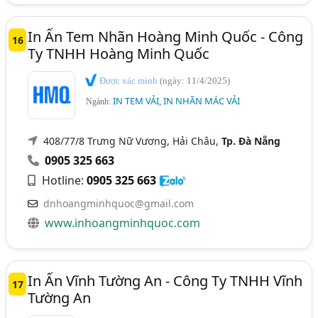
In Ấn Tem Nhãn Hoàng Minh Quốc - Công
16
Ty TNHH Hoàng Minh Quốc
Được xác minh
(ngày: 11/4/2025)
IN TEM VẢI, IN NHÃN MÁC VẢI
Ngành:
408/77/8 Trưng Nữ Vương, Hải Châu,
Tp. Đà Nẵng
0905 325 663
Hotline:
0905 325 663
dnhoangminhquoc@gmail.com
www.inhoangminhquoc.com
In Ấn Vĩnh Tường An - Công Ty TNHH Vĩnh
17
Tường An