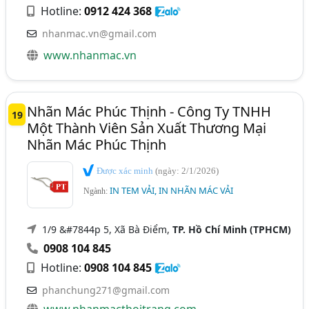
Hotline:
0912 424 368
nhanmac.vn@gmail.com
www.nhanmac.vn
Nhãn Mác Phúc Thịnh - Công Ty TNHH
19
Một Thành Viên Sản Xuất Thương Mại
Nhãn Mác Phúc Thịnh
Được xác minh
(ngày: 2/1/2026)
IN TEM VẢI, IN NHÃN MÁC VẢI
Ngành:
1/9 &#7844p 5, Xã Bà Điểm,
TP. Hồ Chí Minh (TPHCM)
0908 104 845
Hotline:
0908 104 845
phanchung271@gmail.com
www.nhanmacthoitrang.com