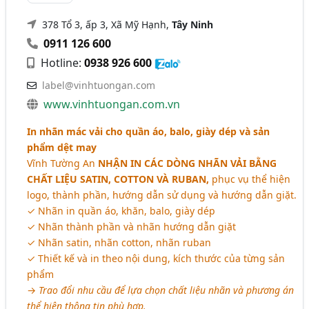
378 Tổ 3, ấp 3, Xã Mỹ Hạnh,
Tây Ninh
0911 126 600
Hotline:
0938 926 600
label@vinhtuongan.com
www.vinhtuongan.com.vn
In nhãn mác vải cho quần áo, balo, giày dép và sản
phẩm dệt may
Vĩnh Tường An
NHẬN IN CÁC DÒNG NHÃN VẢI BẰNG
CHẤT LIỆU SATIN, COTTON VÀ RUBAN,
phục vụ thể hiện
logo, thành phần, hướng dẫn sử dụng và hướng dẫn giặt.
✓ Nhãn in quần áo, khăn, balo, giày dép
✓ Nhãn thành phần và nhãn hướng dẫn giặt
✓ Nhãn satin, nhãn cotton, nhãn ruban
✓ Thiết kế và in theo nội dung, kích thước của từng sản
phẩm
→
Trao đổi nhu cầu để lựa chọn chất liệu nhãn và phương án
thể hiện thông tin phù hợp.