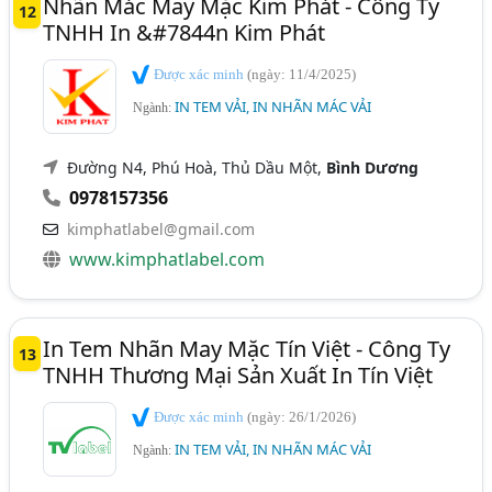
Nhãn Mác May Mặc Kim Phát - Công Ty
12
TNHH In &#7844n Kim Phát
Được xác minh
(ngày: 11/4/2025)
IN TEM VẢI, IN NHÃN MÁC VẢI
Ngành:
Đường N4, Phú Hoà, Thủ Dầu Một,
Bình Dương
0978157356
kimphatlabel@gmail.com
www.kimphatlabel.com
In Tem Nhãn May Mặc Tín Việt - Công Ty
13
TNHH Thương Mại Sản Xuất In Tín Việt
Được xác minh
(ngày: 26/1/2026)
IN TEM VẢI, IN NHÃN MÁC VẢI
Ngành: