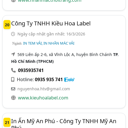
Công Ty TNHH Kiều Hoa Label
20
Ngày cập nhật gần nhất: 16/3/2026
IN TEM VẢI, IN NHÃN MÁC VẢI
Ngành:
569 Liên ấp 2-6, xã Vĩnh Lộc A, huyện Bình Chánh
TP.
Hồ Chí Minh (TPHCM)
0935935741
Hotline:
0935 935 741
nguyenhoa.htv@gmail.com
www.kieuhoalabel.com
In Ấn Mỹ An Phú - Công Ty TNHH Mỹ An
21
Phú