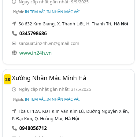
Ngày cập nhật gần nhất: 9/9/2025
IN TEM VẢI, IN NHÃN MÁC VẢI
Ngành:
Số 632 Kim Giang, X. Thanh Liệt, H. Thanh Trì,
Hà Nội
0345798686
sanxuat.in24h.vn@gmail.com
www.in24h.vn
Xưởng Nhãn Mác Minh Hà
28
Ngày cập nhật gần nhất: 31/5/2025
IN TEM VẢI, IN NHÃN MÁC VẢI
Ngành:
Tòa CT12A, KĐT Kim Văn Kim Lũ, Đường Nguyễn Xiển,
P. Đại Kim, Q. Hoàng Mai,
Hà Nội
0948056712