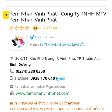
Tem Nhãn Vinh Phát - Công Ty TNHH MTV
1
Tem Nhãn Vinh Phát
NHÀ TÀI TRỢ
Được xác minh
IN TEM VẢI, IN NHÃN MÁC VẢI
Ngành:
Số 6/11, Khu Phố Trung, P. Vĩnh Phú, TP. Thuận An,
Bình Dương
(0274) 380 0350
Hotline:
0938 170 610
temnhanvinhphat@gmail.com
www.temnhanvinhphat.com
In Tem Vải giá rẻ ở đâu uy tín, chất lượng?
>>>
TEM NHÃN VINH PHÁT - ĐỊA CHỈ KHÔNG THỂ BỎ LỠ!