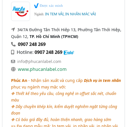
Được xác minh
IN TEM VẢI, IN NHÃN MÁC VẢI
Ngành:
34/7A Đường Tân Thới Hiệp 13, Phường Tân Thới Hiệp,
Quận 12,
TP. Hồ Chí Minh (TPHCM)
0907 248 269
Hotline:
0907 248 269
info@phucanlabel.com
www.phucanlabel.com
Phúc An
- Nhận sản xuất và cung cấp
Dịch vụ in tem nhãn
phục vụ ngành may mặc với:
❉ Thiết kế theo yêu cầu, công nghệ in offset sắc nét, chuẩn
màu
❉ Dây chuyền khép kín, kiểm duyệt nghiêm ngặt từng công
đoạn
❉ Có báo giá đầy đủ, hoàn thiện nhanh, giao hàng sớm
=> Đa dạng mẫu mã: In tem vải, in nhãn vải, in nhãn vải