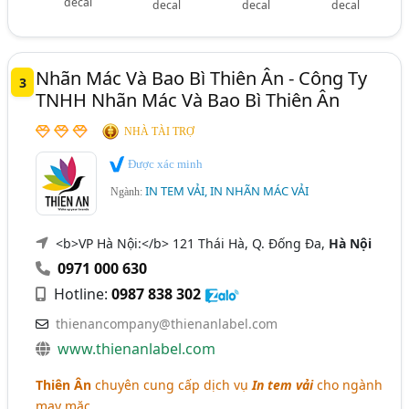
decal
decal
decal
decal
Nhãn Mác Và Bao Bì Thiên Ân - Công Ty
3
TNHH Nhãn Mác Và Bao Bì Thiên Ân
NHÀ TÀI TRỢ
Được xác minh
IN TEM VẢI, IN NHÃN MÁC VẢI
Ngành:
<b>VP Hà Nội:</b> 121 Thái Hà, Q. Đống Đa,
Hà Nội
0971 000 630
Hotline:
0987 838 302
thienancompany@thienanlabel.com
www.thienanlabel.com
Thiên Ân
chuyên cung cấp dịch vụ
In tem vải
cho ngành
may mặc.