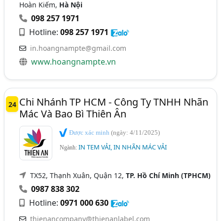
Hoàn Kiếm,
Hà Nội
098 257 1971
Hotline:
098 257 1971
in.hoangnampte@gmail.com
www.hoangnampte.vn
Chi Nhánh TP HCM - Công Ty TNHH Nhãn
24
Mác Và Bao Bì Thiên Ân
Được xác minh
(ngày: 4/11/2025)
IN TEM VẢI, IN NHÃN MÁC VẢI
Ngành:
TX52, Thạnh Xuân, Quận 12,
TP. Hồ Chí Minh (TPHCM)
0987 838 302
Hotline:
0971 000 630
thienancompany@thienanlabel.com