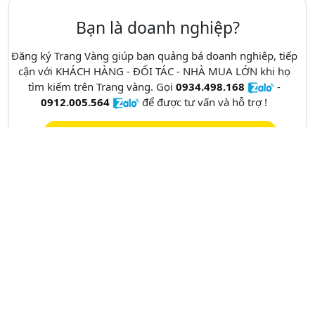
Bạn là doanh nghiệp?
Đăng ký Trang Vàng giúp bạn quảng bá doanh nghiêp, tiếp
cận với KHÁCH HÀNG - ĐỐI TÁC - NHÀ MUA LỚN khi họ
tìm kiếm trên Trang vàng. Gọi
0934.498.168
-
0912.005.564
để được tư vấn và hỗ trợ !
Đăng ký miễn phí !
Danh Mục Ngành Nghề Trang Vàng
TÌM NGÀNH NGHỀ THEO:
A
B
C
D
E
F
G
H
I
K
L
M
N
O
P
Q