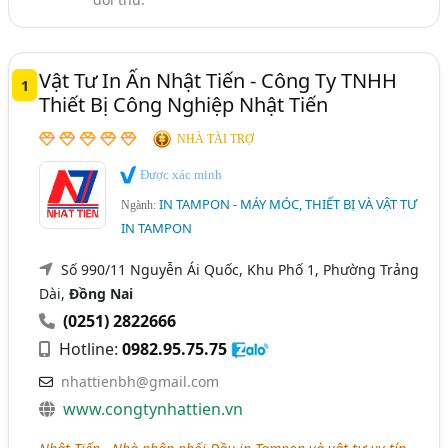
Vật Tư In Lụa, Vật Tư In Lưới (73)
Vật Tư In Ấn Nhật Tiến - Công Ty TNHH
1
Thiết Bị Công Nghiệp Nhật Tiến
NHÀ TÀI TRỢ
Được xác minh
IN TAMPON - MÁY MÓC, THIẾT BỊ VÀ VẬT TƯ
Ngành:
IN TAMPON
Số 990/11 Nguyễn Ái Quốc, Khu Phố 1, Phường Trảng
Dài,
Đồng Nai
(0251) 2822666
Hotline:
0982.95.75.75
nhattienbh@gmail.com
www.congtynhattien.vn