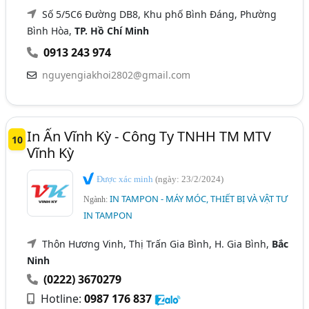
Số 5/5C6 Đường DB8, Khu phố Bình Đáng, Phường
Bình Hòa,
TP. Hồ Chí Minh
0913 243 974
nguyengiakhoi2802@gmail.com
In Ấn Vĩnh Kỳ - Công Ty TNHH TM MTV
10
Vĩnh Kỳ
Được xác minh
(ngày: 23/2/2024)
IN TAMPON - MÁY MÓC, THIẾT BỊ VÀ VẬT TƯ
Ngành:
IN TAMPON
Thôn Hương Vinh, Thị Trấn Gia Bình, H. Gia Bình,
Bắc
Ninh
(0222) 3670279
Hotline:
0987 176 837