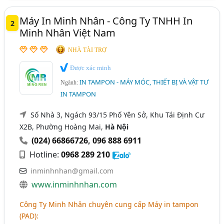
Máy In Minh Nhân - Công Ty TNHH In
2
Minh Nhân Việt Nam
NHÀ TÀI TRỢ
Được xác minh
IN TAMPON - MÁY MÓC, THIẾT BỊ VÀ VẬT TƯ
Ngành:
IN TAMPON
Số Nhà 3, Ngách 93/15 Phố Yên Sở, Khu Tái Định Cư
X2B, Phường Hoàng Mai,
Hà Nội
(024) 66866726
,
096 888 6911
Hotline:
0968 289 210
inminhnhan@gmail.com
www.inminhnhan.com
Công Ty Minh Nhân chuyên cung cấp Máy in tampon
(PAD):