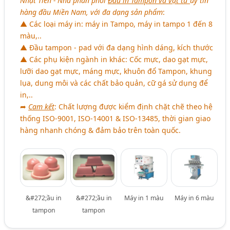
Nhật Tiến - Nhà phân phối
Đầu in Tampon và vật tư
uy tín
hàng đầu Miền Nam, với đa dạng sản phẩm
:
▲ Các loại máy in: máy in Tampo, máy in tampo 1 đến 8
màu,..
▲ Đầu tampon - pad với đa dạng hình dáng, kích thước
▲ Các phụ kiện ngành in khác: Cốc mực, dao gạt mực,
lưỡi dao gạt mực, máng mực, khuôn đổ Tampon, khung
lụa, dung môi và các chất bảo quản, cữ gá sử dụng để
in,..
➦
Cam kết
: Chất lượng được kiểm định chặt chẽ theo hệ
thống ISO-9001, ISO-14001 & ISO-13485, thời gian giao
hàng nhanh chóng & đảm bảo trên toàn quốc.
&#272;ầu in
&#272;ầu in
Máy in 1 màu
Máy in 6 màu
tampon
tampon