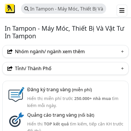
In Tampon - Máy Móc, Thiết Bị Và
Vật Tư In Tampon
In Tampon - Máy Móc, Thiết Bị Và Vật Tư
In Tampon
Nhóm ngành/ ngành xem thêm
Ngành nghề
Tỉnh/ Thành Phố
In Tampon - Máy Móc, Thiết Bị Và Vật Tư In Tampon
(17)
Hà Nội
TP. Hồ Chí Minh (TPHCM)
Đồng Nai
Ngành xem thêm
Đăng ký trang vàng
(miễn phí)
Bình Dương
Bắc Ninh
Hiển thị miễn phí trước
250.000+ nhà mua
tìm
In Ấn - Vật Tư Ngành In Ấn (439)
kiếm mỗi ngày.
In Ấn - Máy Móc Và Thiết Bị In Ấn (277)
Quảng cáo trang vàng
(nổi bật)
Mực In Công Nghiệp, Mực In Date (90)
Hiển thị
TOP kết quả
tìm kiếm, tiếp cận KH trước
đối thủ.