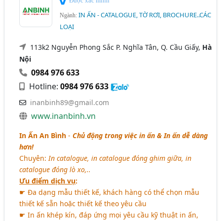
Được xác minh
IN ẤN - CATALOGUE, TỜ RƠI, BROCHURE..CÁC
Ngành:
LOẠI
113k2 Nguyễn Phong Sắc P. Nghĩa Tân, Q. Cầu Giấy,
Hà
Nội
0984 976 633
Hotline:
0984 976 633
inanbinh89@gmail.com
www.inanbinh.vn
In Ấn An Bình
-
Chủ động trong việc in ấn & In ấn dễ dàng
hơn!
Chuyên:
In catalogue, in catalogue đóng ghim giữa, in
catalogue đóng lò xo,..
Ưu điểm dịch vụ
:
☛ Đa dạng mẫu thiết kế, khách hàng có thể chọn mẫu
thiết kế sẵn hoặc thiết kế theo yêu cầu
☛ In ấn khép kín, đáp ứng mọi yêu cầu kỹ thuật in ấn,