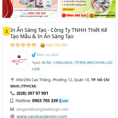
In Ấn Sáng Tạo - Công Ty TNHH Thiết Kế
2
Tạo Mẫu & In Ấn Sáng Tạo
NHÀ TÀI TRỢ
Được xác minh
IN ẤN - CATALOGUE, TỜ RƠI, BROCHURE..CÁC
Ngành:
LOẠI
456/29G Cao Thắng, Phường 12, Quận 10,
TP. Hồ Chí
Minh (TPHCM)
(028) 397 97 991
Hotline:
0903 705 339
sangtao@sangtaodesign.com
www.sangtaodesign.com