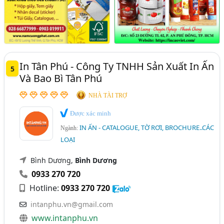
In Tân Phú - Công Ty TNHH Sản Xuất In Ấn
5
Và Bao Bì Tân Phú
NHÀ TÀI TRỢ
Được xác minh
IN ẤN - CATALOGUE, TỜ RƠI, BROCHURE..CÁC
Ngành:
LOẠI
Bình Dương,
Bình Dương
0933 270 720
Hotline:
0933 270 720
intanphu.vn@gmail.com
www.intanphu.vn