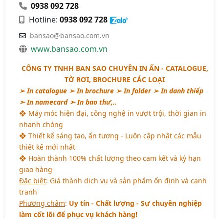
0938 092 728
Hotline:
0938 092 728
bansao@bansao.com.vn
www.bansao.com.vn
CÔNG TY TNHH BAN SAO CHUYÊN IN ẤN - CATALOGUE,
TỜ RƠI, BROCHURE CÁC LOẠI
➢ In catalogue ➢ In brochure ➢ In folder ➢ In danh thiếp
➢ In namecard ➢ In bao thư,..
❖ Máy móc hiện đại, công nghệ in vượt trội, thời gian in
nhanh chóng
❖ Thiết kế sáng tạo, ấn tượng - Luôn cập nhật các mẫu
thiết kế mới nhất
❖ Hoàn thành 100% chất lượng theo cam kết và kỳ hạn
giao hàng
Đặc biệt
: Giá thành dịch vụ và sản phẩm ổn định và cạnh
tranh
Phương châm
:
Uy tín - Chất lượng - Sự chuyên nghiệp
làm cốt lõi để phục vụ khách hàng!