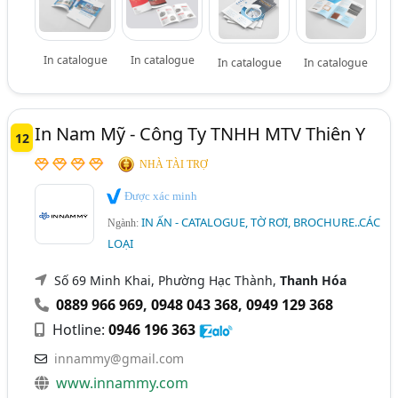
In catalogue
In catalogue
In catalogue
In catalogue
In Nam Mỹ - Công Ty TNHH MTV Thiên Y
12
NHÀ TÀI TRỢ
Được xác minh
IN ẤN - CATALOGUE, TỜ RƠI, BROCHURE..CÁC
Ngành:
LOẠI
Số 69 Minh Khai, Phường Hạc Thành,
Thanh Hóa
0889 966 969
,
0948 043 368
,
0949 129 368
Hotline:
0946 196 363
innammy@gmail.com
www.innammy.com