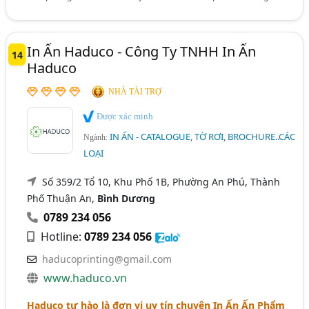
In Ấn Haduco - Công Ty TNHH In Ấn
14
Haduco
NHÀ TÀI TRỢ
Được xác minh
IN ẤN - CATALOGUE, TỜ RƠI, BROCHURE..CÁC
Ngành:
LOẠI
Số 359/2 Tổ 10, Khu Phố 1B, Phường An Phú, Thành
Phố Thuận An,
Bình Dương
0789 234 056
Hotline:
0789 234 056
haducoprinting@gmail.com
www.haduco.vn
Haduco tự hào là đơn vị uy tín chuyên In Ấn Ấn Phẩm