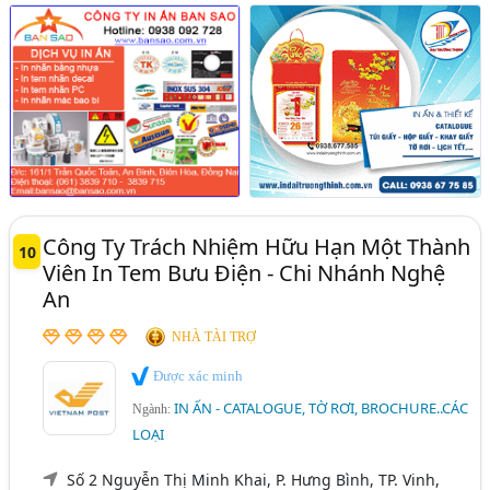
Công Ty Trách Nhiệm Hữu Hạn Một Thành
10
Viên In Tem Bưu Điện - Chi Nhánh Nghệ
An
NHÀ TÀI TRỢ
Được xác minh
IN ẤN - CATALOGUE, TỜ RƠI, BROCHURE..CÁC
Ngành:
LOẠI
Số 2 Nguyễn Thị Minh Khai, P. Hưng Bình, TP. Vinh,