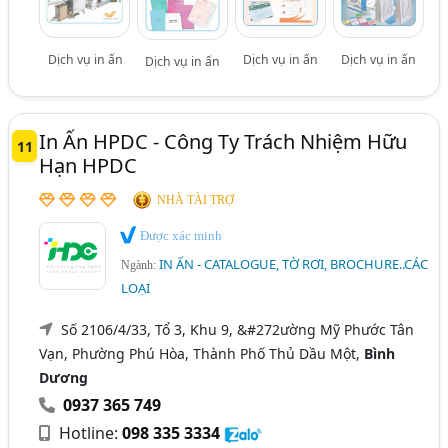
Dịch vụ in ấn
Dịch vụ in ấn
Dịch vụ in ấn
Dịch vụ in ấn
In Ấn HPDC - Công Ty Trách Nhiệm Hữu
11
Hạn HPDC
NHÀ TÀI TRỢ
Được xác minh
IN ẤN - CATALOGUE, TỜ RƠI, BROCHURE..CÁC
Ngành:
LOẠI
Số 2106/4/33, Tổ 3, Khu 9, &#272ường Mỹ Phước Tân
Vạn, Phường Phú Hòa, Thành Phố Thủ Dầu Một,
Bình
Dương
0937 365 749
Hotline:
098 335 3334