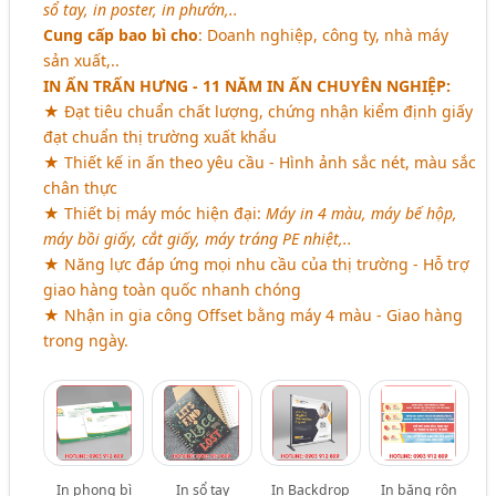
sổ tay, in poster, in phướn,..
Cung cấp bao bì cho
: Doanh nghiệp, công ty, nhà máy
sản xuất,..
IN ẤN TRẤN HƯNG - 11 NĂM IN ẤN CHUYÊN NGHIỆP:
★ Đạt tiêu chuẩn chất lượng, chứng nhận kiểm định giấy
đạt chuẩn thị trường xuất khẩu
★ Thiết kế in ấn theo yêu cầu - Hình ảnh sắc nét, màu sắc
chân thực
★ Thiết bị máy móc hiện đại:
Máy in 4 màu, máy bế hộp,
máy bồi giấy, cắt giấy, máy tráng PE nhiệt,..
★ Năng lực đáp ứng mọi nhu cầu của thị trường - Hỗ trợ
giao hàng toàn quốc nhanh chóng
★ Nhận in gia công Offset bằng máy 4 màu - Giao hàng
trong ngày.
In phong bì
In sổ tay
In Backdrop
In băng rôn