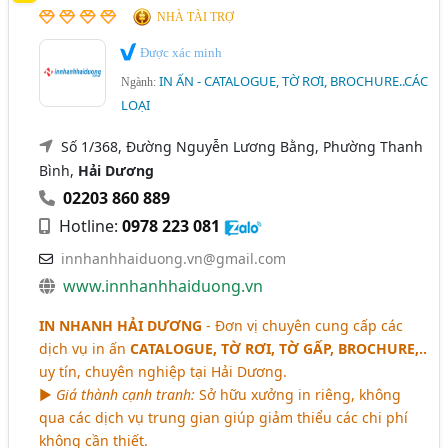
NHÀ TÀI TRỢ
Được xác minh
IN ẤN - CATALOGUE, TỜ RƠI, BROCHURE..CÁC
Ngành:
LOẠI
Số 1/368, Đường Nguyễn Lương Bằng, Phường Thanh
Bình,
Hải Dương
02203 860 889
Hotline:
0978 223 081
innhanhhaiduong.vn@gmail.com
www.innhanhhaiduong.vn
IN NHANH HẢI DƯƠNG
- Đơn vị chuyên cung cấp các
dịch vụ in ấn
CATALOGUE, TỜ RƠI, TỜ GẤP, BROCHURE,..
uy tín, chuyên nghiệp tại Hải Dương.
►
Giá thành cạnh tranh:
Sở hữu xưởng in riêng, không
qua các dịch vụ trung gian giúp giảm thiểu các chi phí
không cần thiết.