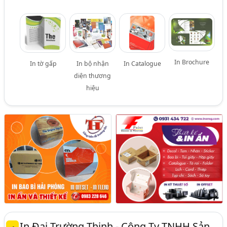
In Brochure
In tờ gấp
In bộ nhận
In Catalogue
diện thương
hiệu
In Đại Trường Thịnh - Công Ty TNHH Sản