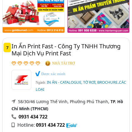
In Ấn Print Fast - Công Ty TNHH Thương
7
Mại Dịch Vụ Print Fast
NHÀ TÀI TRỢ
Được xác minh
IN ẤN - CATALOGUE, TỜ RƠI, BROCHURE..CÁC
Ngành:
LOẠI
58/30/46 Lương Thế Vinh, Phường Phú Thạnh,
TP. Hồ
Chí Minh (TPHCM)
0931 434 722
Hotline:
0931 434 722