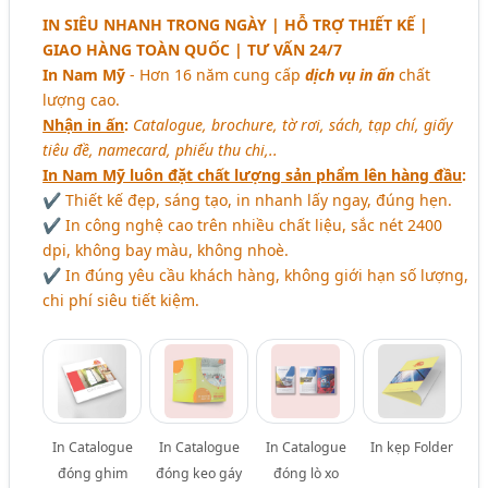
IN SIÊU NHANH TRONG NGÀY | HỖ TRỢ THIẾT KẾ |
GIAO HÀNG TOÀN QUỐC | TƯ VẤN 24/7
In Nam Mỹ
- Hơn 16 năm cung cấp
dịch vụ in ấn
chất
lượng cao.
Nhận in ấn
:
Catalogue, brochure, tờ rơi, sách, tạp chí, giấy
tiêu đề, namecard, phiếu thu chi,..
In Nam Mỹ luôn đặt chất lượng sản phẩm lên hàng đầu
:
✔ Thiết kế đẹp, sáng tạo, in nhanh lấy ngay, đúng hẹn.
✔ In công nghệ cao trên nhiều chất liệu, sắc nét 2400
dpi, không bay màu, không nhoè.
✔ In đúng yêu cầu khách hàng, không giới hạn số lượng,
chi phí siêu tiết kiệm.
In Catalogue
In Catalogue
In Catalogue
In kẹp Folder
đóng ghim
đóng keo gáy
đóng lò xo