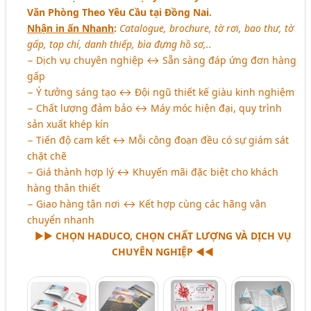
Văn Phòng Theo Yêu Cầu tại Đồng Nai.
Nhận in ấn Nhanh
:
Catalogue, brochure, tờ rơi, bao thư, tờ
gấp, tạp chí, danh thiếp, bìa đựng hồ sơ,..
− Dịch vụ chuyên nghiệp ↔ Sẵn sàng đáp ứng đơn hàng
gấp
−
Ý
tưởng sáng tạo ↔ Đội ngũ thiết kế giàu kinh nghiệm
− Chất lượng đảm bảo ↔ Máy móc hiện đại, quy trình
sản xuất khép kín
− Tiến độ cam kết ↔ Mỗi công đoạn đều có sự giám sát
chặt chẽ
− Giá thành hợp lý ↔ Khuyến mãi đặc biệt cho khách
hàng thân thiết
− Giao hàng tận nơi ↔ Kết hợp cùng các hãng vận
chuyển nhanh
►►
CHỌN HADUCO, CHỌN CHẤT LƯỢNG VÀ DỊCH VỤ
CHUYÊN NGHIỆP
◄◄