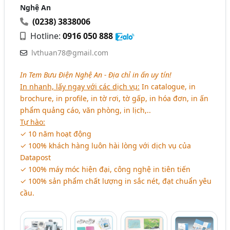
Nghệ An
(0238) 3838006
Hotline:
0916 050 888
lvthuan78@gmail.com
In Tem Bưu Điện Nghệ An - Địa chỉ in ấn uy tín!
In nhanh, lấy ngay với các dịch vụ:
In catalogue, in
brochure, in profile, in tờ rơi, tờ gấp, in hóa đơn, in ấn
phẩm quảng cáo, văn phòng, in lịch,..
Tự hào:
✓ 10 năm hoạt động
✓ 100% khách hàng luôn hài lòng với dịch vụ của
Datapost
✓ 100% máy móc hiện đại, công nghệ in tiên tiến
✓ 100% sản phẩm chất lượng in sắc nét, đạt chuẩn yêu
cầu.