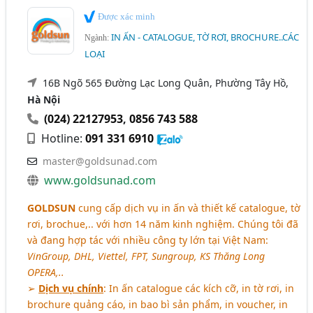
Được xác minh
IN ẤN - CATALOGUE, TỜ RƠI, BROCHURE..CÁC
Ngành:
LOẠI
16B Ngõ 565 Đường Lạc Long Quân, Phường Tây Hồ,
Hà Nội
(024) 22127953
,
0856 743 588
Hotline:
091 331 6910
master@goldsunad.com
www.goldsunad.com
GOLDSUN
cung cấp dịch vụ in ấn và thiết kế catalogue, tờ
rơi, brochue,.. với hơn 14 năm kinh nghiệm. Chúng tôi đã
và đang hợp tác với nhiều công ty lớn tại Việt Nam:
VinGroup, DHL, Viettel, FPT, Sungroup, KS Thăng Long
OPERA,..
➢
Dịch vụ chính
: In ấn catalogue các kích cỡ, in tờ rơi, in
brochure quảng cáo, in bao bì sản phẩm, in voucher, in