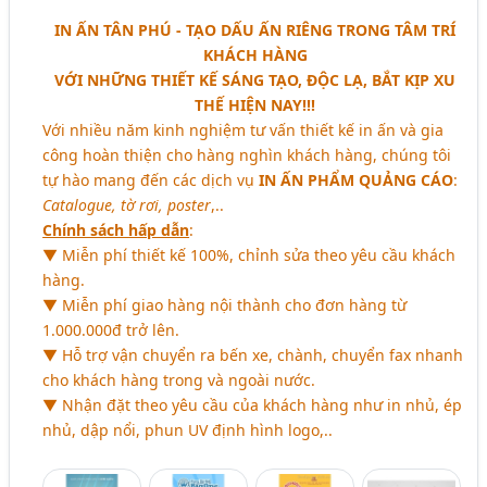
IN ẤN TÂN PHÚ - TẠO DẤU ẤN RIÊNG TRONG TÂM TRÍ
KHÁCH HÀNG
VỚI NHỮNG THIẾT KẾ SÁNG TẠO, ĐỘC LẠ, BẮT KỊP XU
THẾ HIỆN NAY!!!
Với nhiều năm kinh nghiệm tư vấn thiết kế in ấn và gia
công hoàn thiện cho hàng nghìn khách hàng, chúng tôi
tự hào mang đến các dịch vụ
IN ẤN PHẨM QUẢNG CÁO
:
Catalogue, tờ rơi, poster
,..
Chính sách hấp dẫn
:
▼ Miễn phí thiết kế 100%, chỉnh sửa theo yêu cầu khách
hàng.
▼ Miễn phí giao hàng nội thành cho đơn hàng từ
1.000.000đ trở lên.
▼ Hỗ trợ vận chuyển ra bến xe, chành, chuyển fax nhanh
cho khách hàng trong và ngoài nước.
▼ Nhận đặt theo yêu cầu của khách hàng như in nhủ, ép
nhủ, dập nổi, phun UV định hình logo,..