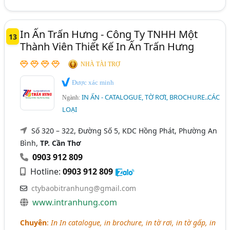
In Ấn Trấn Hưng - Công Ty TNHH Một
13
Thành Viên Thiết Kế In Ấn Trấn Hưng
NHÀ TÀI TRỢ
Được xác minh
IN ẤN - CATALOGUE, TỜ RƠI, BROCHURE..CÁC
Ngành:
LOẠI
Số 320 – 322, Đường Số 5, KDC Hồng Phát, Phường An
Bình,
TP. Cần Thơ
0903 912 809
Hotline:
0903 912 809
ctybaobitranhung@gmail.com
www.intranhung.com
Chuyên
:
In In catalogue, in brochure, in tờ rơi, in tờ gấp, in