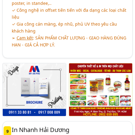
poster, in standee,..
✓ Công nghệ in offset tiên tiến với đa dạng các loại chất
liệu
✓ Gia công cán màng, ép nhũ, phủ UV theo yêu cầu
khách hàng
➢
Cam kết
:
SẢN PHẨM CHẤT LƯỢNG - GIAO HÀNG ĐÚNG
HẠN - GIÁ CẢ HỢP LÝ.
In Nhanh Hải Dương
9