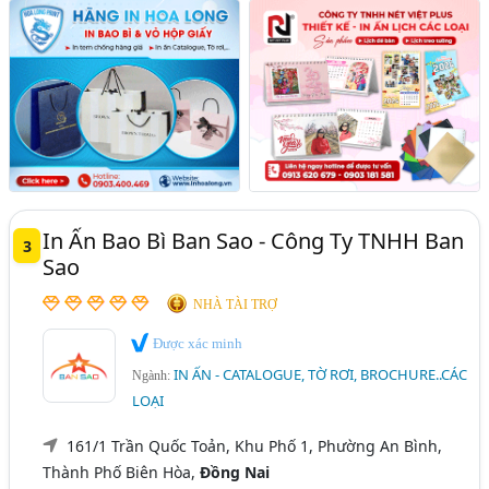
In Ấn Bao Bì Ban Sao - Công Ty TNHH Ban
3
Sao
NHÀ TÀI TRỢ
Được xác minh
IN ẤN - CATALOGUE, TỜ RƠI, BROCHURE..CÁC
Ngành:
LOẠI
161/1 Trần Quốc Toản, Khu Phố 1, Phường An Bình,
Thành Phố Biên Hòa,
Đồng Nai