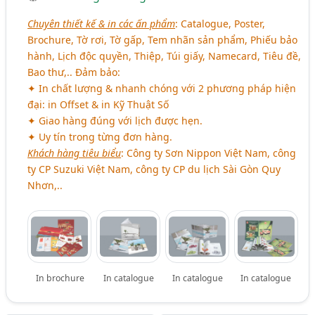
Chuyên thiết kế & in các ấn phẩm
: Catalogue, Poster,
Brochure, Tờ rơi, Tờ gấp, Tem nhãn sản phẩm, Phiếu bảo
hành, Lịch độc quyền, Thiệp, Túi giấy, Namecard, Tiêu đề,
Bao thư,.. Đảm bảo:
✦ In chất lượng & nhanh chóng với 2 phương pháp hiện
đại: in Offset & in Kỹ Thuật Số
✦ Giao hàng đúng với lịch được hẹn.
✦ Uy tín trong từng đơn hàng.
Khách hàng tiêu biểu
: Công ty Sơn Nippon Việt Nam, công
ty CP Suzuki Việt Nam, công ty CP du lịch Sài Gòn Quy
Nhơn,..
In brochure
In catalogue
In catalogue
In catalogue