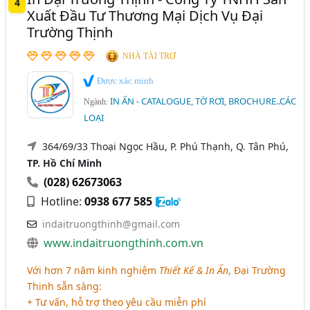
4
Xuất Đầu Tư Thương Mại Dịch Vụ Đại
Trường Thịnh
NHÀ TÀI TRỢ
Được xác minh
IN ẤN - CATALOGUE, TỜ RƠI, BROCHURE..CÁC
Ngành:
LOẠI
364/69/33 Thoại Ngọc Hầu, P. Phú Thạnh, Q. Tân Phú,
TP. Hồ Chí Minh
(028) 62673063
Hotline:
0938 677 585
indaitruongthinh@gmail.com
www.indaitruongthinh.com.vn
Với hơn 7 năm kinh nghiệm
Thiết Kế & In Ấn
, Đại Trường
Thịnh sẵn sàng:
+ Tư vấn, hỗ trợ theo yêu cầu miễn phí