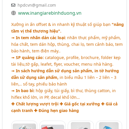
hpdcvn@gmail.com
www.inangiarebinhduong.vn
Xưởng in ấn offset & in nhanh kỹ thuật số giúp bạn
"nâng
tầm vị thế thương hiệu".
➟
In tem nhãn dán các loại:
nhãn thực phẩm, mỹ phẩm,
hóa chất, tem dán hộp, thùng, chai lọ, tem cảnh báo, tem
bảo hành, tem điện máy..
➟
SP quảng cáo:
catalogue, profile, brochure, folder kẹp
tài liệu,tờ gấp, leafet, flyer, voucher, menu nhà hàng.
➟
In sách hướng dẫn sử dụng sản phẩm, in tờ hướng
dẫn sử dụng sản phẩm,
in biểu mẫu 1 liên – 2 liên – 3
liên,.. sổ tay, phiếu bảo hành
➟
In bao bì:
hộp giấy, túi giấy, bì thư, thùng catton, in
hiflex khổ lớn, in PP, decal khổ lớn…
✚ Chất lượng vượt trội ✚ Giá gốc tại xưởng ✚ Giá cả
cạnh tranh ✚ Đúng hẹn giao hàng