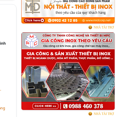
NHÀ TÀI TRỢ
Minh
-
ông
NHÀ TÀI TRỢ