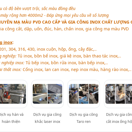
có độ bền vượt trội, sắc màu đồng đều
 máy rộng hơn 4000m2 - Đáp ứng mọi yêu cầu về số lượng
CHUYÊN MẠ MÀU PVD CAO CẤP VÀ GIA CÔNG INOX CHẤT LƯỢNG 
ia công cắt, dập, uốn, đúc, hàn, chấn inox, gia công mạ màu PVD
g inox
:
01, 304, 316, 430, inox cuộn, hộp, ống, cây đặc,..
g nghiệp:
Tủ inox, bồn bể inox, giá kệ inox, bàn thao tác inox,..
 nghiệp inox:
Tủ bếp inox, bồn rửa inox, bàn bếp inox,..
i thất inox:
Cổng inox, lan can inox, nẹp inox màu, hàng rào inox,..
Dịch vụ hàn và
Dịch vụ gia công
Dịch vụ gia công
Dịch vụ gia cô
hoàn thiện
khắc laser inox
Taro ren
cắt inox ống h