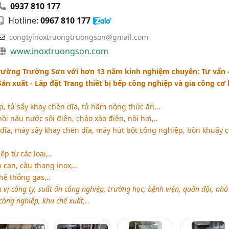
0937 810 177
Hotline:
0967 810 177
congtyinoxtruongtruongson@gmail.com
www.inoxtruongson.com
ường Trường Sơn với hơn 13 năm kinh nghiệm chuyên: Tư vấn 
 Sản xuất - Lắp đặt Trang thiết bị bếp công nghiệp và gia công cơ 
, tủ sấy khay chén dĩa, tủ hâm nóng thức ăn,..
ồi nấu nước sôi điện, chảo xào điện, nồi hơi,..
 dĩa, máy sấy khay chén dĩa, máy hút bột công nghiệp, bồn khuấy 
p từ các loại,..
n can, cầu thang inox,..
hệ thống gas,..
 vị công ty, suất ăn công nghiệp, trường học, bệnh viện, quân đội, nhà
công nghiệp, khu chế xuất,..