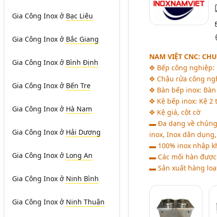
Gia Công Inox
ở
Bạc Liêu
Gia Công Inox
ở
Bắc Giang
NAM VIỆT CNC: CHU
Gia Công Inox
ở
Bình Định
✥ Bếp công nghiệp: 
✥ Chậu rửa công ngh
Gia Công Inox
ở
Bến Tre
✥ Bàn bếp inox: Bàn 
✥ Kệ bếp inox: Kệ 2 t
Gia Công Inox
ở
Hà Nam
✥ Kệ giá, cột cờ
▬ Đa dạng về chủng l
Gia Công Inox
ở
Hải Dương
inox, Inox dân dụng,.
▬ 100% inox nhập k
Gia Công Inox
ở
Long An
▬ Các mối hàn được 
▬ Sản xuất hàng loạ
Gia Công Inox
ở
Ninh Bình
Gia Công Inox
ở
Ninh Thuận