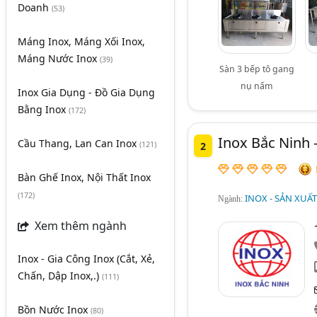
Doanh
(53)
Máng Inox, Máng Xối Inox,
Máng Nước Inox
(39)
Sàn 3 bếp tô gang
nụ nấm
Inox Gia Dụng - Đồ Gia Dụng
Bằng Inox
(172)
Inox Bắc Ninh 
Cầu Thang, Lan Can Inox
2
(121)
Bàn Ghế Inox, Nội Thất Inox
(172)
INOX - SẢN XUẤ
Ngành:
Xem thêm ngành
Inox - Gia Công Inox (Cắt, Xẻ,
Chấn, Dập Inox,.)
(111)
Bồn Nước Inox
(80)