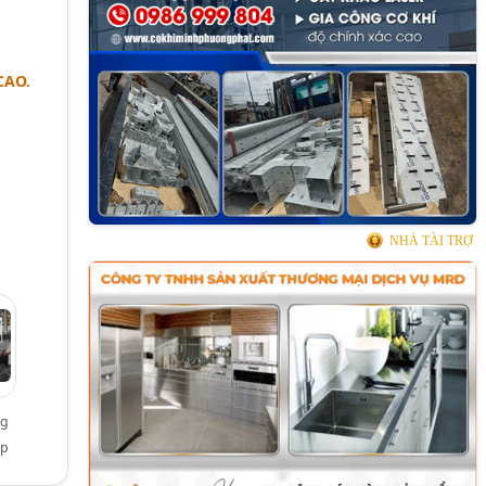
CAO.
NHÀ TÀI TRỢ
ng
ộp