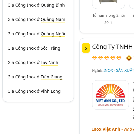
Gia Công Inox
ở
Quảng Bình
Tủ hâm nóng 2 nồi
Gia Công Inox
ở
Quảng Nam
50 lít
Gia Công Inox
ở
Quảng Ngãi
Công Ty TNHH 
Gia Công Inox
ở
Sóc Trăng
5
Gia Công Inox
ở
Tây Ninh
INOX - SẢN XUẤ
Ngành:
Gia Công Inox
ở
Tiền Giang
Gia Công Inox
ở
Vĩnh Long
Inox Việt Anh
-
Nhà c