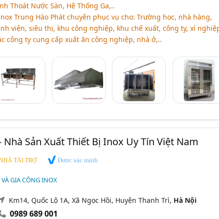
nh Thoát Nước Sàn, Hệ Thống Ga,..
nox Trung Hào Phát chuyên phục vụ cho: Trường học, nhà hàng,
nh viện, siêu thị, khu công nghiệp, khu chế xuất, công ty, xí nghiệ
ác công ty cung cấp xuất ăn công nghiệp, nhà ở,..
- Nhà Sản Xuất Thiết Bị Inox Uy Tín Việt Nam
Được xác minh
NHÀ TÀI TRỢ
T VÀ GIA CÔNG INOX
Km14, Quốc Lộ 1A, Xã Ngọc Hồi, Huyện Thanh Trì,
Hà Nội
0989 689 001