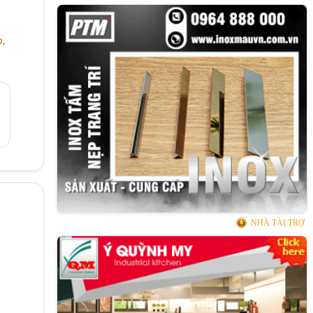
p,
NHÀ TÀI TRỢ