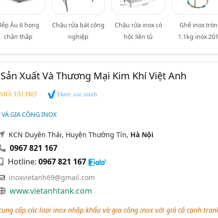
Bếp Âu 6 họng
Chậu rửa bát công
Chậu rửa inox có
Ghế inox tròn
chân thấp
nghiệp
hộc liền tủ
1.1kg inox 20
Sản Xuất Và Thương Mại Kim Khí Việt Anh
Được xác minh
NHÀ TÀI TRỢ
T VÀ GIA CÔNG INOX
KCN Duyên Thái, Huyện Thường Tín,
Hà Nội
0967 821 167
Hotline:
0967 821 167
inoxvietanh69@gmail.com
www.vietanhtank.com
ung cấp các loại inox nhập khẩu và gia công inox với giá cả cạnh tran