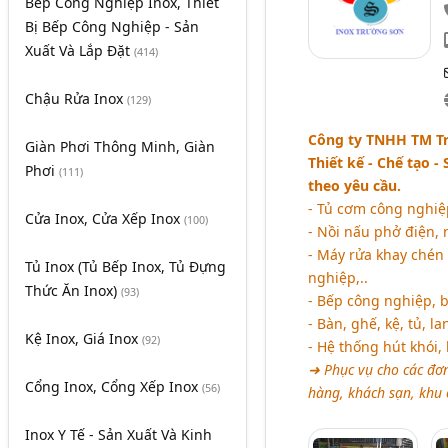
Bếp Công Nghiệp Inox, Thiết
Bị Bếp Công Nghiệp - Sản
Xuất Và Lắp Đặt
(414)
Chậu Rửa Inox
(129)
Công ty TNHH TM Tr
Giàn Phơi Thông Minh, Giàn
Thiết kế - Chế tạo -
Phơi
(111)
theo yêu cầu.
- Tủ cơm công nghiệp
Cửa Inox, Cửa Xếp Inox
(100)
- Nồi nấu phở điện, n
- Máy rửa khay chén
Tủ Inox (Tủ Bếp Inox, Tủ Đựng
nghiệp,..
Thức Ăn Inox)
(93)
- Bếp công nghiệp, bế
- Bàn, ghế, kệ, tủ, la
Kệ Inox, Giá Inox
(92)
- Hệ thống hút khói, 
➜ Phục vụ cho các đơn
Cổng Inox, Cổng Xếp Inox
(56)
hàng, khách sạn, khu 
Inox Y Tế - Sản Xuất Và Kinh