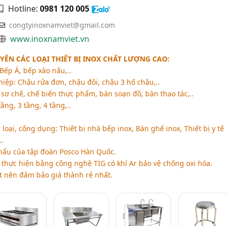
Hotline:
0981 120 005
congtyinoxnamviet@gmail.com
www.inoxnamviet.vn
YÊN CÁC LOẠI THIẾT BỊ INOX CHẤT LƯỢNG CAO:
Bếp Á, bếp xào nấu,..
iệp: Chậu rửa đơn, chậu đôi, chậu 3 hố chậu,..
sơ chế, chế biến thực phẩm, bàn soạn đồ, bàn thao tác,..
ầng, 3 tầng, 4 tầng,..
oại, công dụng: Thiết bị nhà bếp inox, Bàn ghế inox, Thiết bị y tế
.
hẩu của tập đoàn Posco Hàn Quốc.
thực hiện bằng công nghệ TIG có khí Ar bảo vệ chống oxi hóa.
t nên đảm bảo giá thành rẻ nhất.