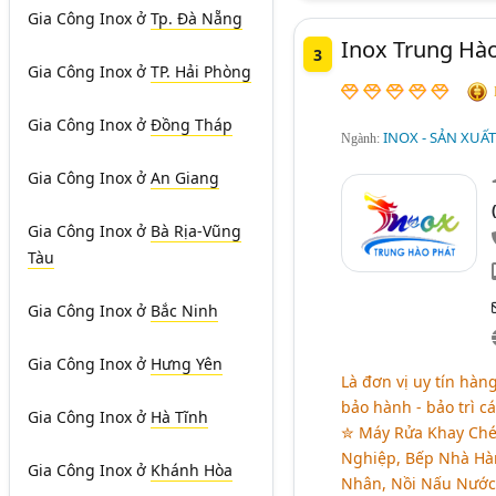
Gia Công Inox
ở
Tp. Đà Nẵng
Inox Trung Hào
3
Gia Công Inox
ở
TP. Hải Phòng
Gia Công Inox
ở
Đồng Tháp
INOX - SẢN XUẤ
Ngành:
Gia Công Inox
ở
An Giang
Gia Công Inox
ở
Bà Rịa-Vũng
Tàu
Gia Công Inox
ở
Bắc Ninh
Gia Công Inox
ở
Hưng Yên
Là đơn vị uy tín hàng
bảo hành - bảo trì c
Gia Công Inox
ở
Hà Tĩnh
✮ Máy Rửa Khay Ché
Nghiệp, Bếp Nhà Hàn
Gia Công Inox
ở
Khánh Hòa
Nhân, Nồi Nấu Nước 