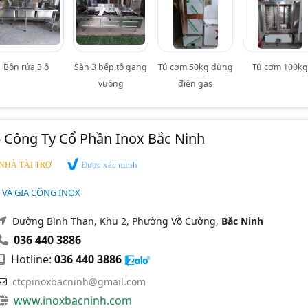
Bồn rửa 3 ô
Sàn 3 bếp tô gang
Tủ cơm 50kg dùng
Tủ cơm 100k
vuông
điện gas
- Công Ty Cổ Phần Inox Bắc Ninh
Được xác minh
NHÀ TÀI TRỢ
T VÀ GIA CÔNG INOX
Đường Bình Than, Khu 2, Phường Võ Cường,
Bắc Ninh
036 440 3886
Hotline:
036 440 3886
ctcpinoxbacninh@gmail.com
www.inoxbacninh.com