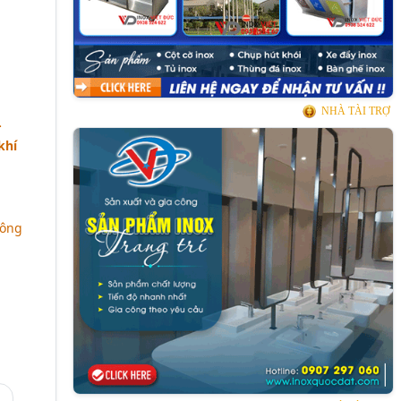
NHÀ TÀI TRỢ
-
khí
công