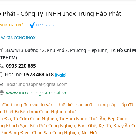
 Phát - Công Ty TNHH Inox Trung Hào Phát
Được xác minh
NHÀ TÀI TRỢ
T VÀ GIA CÔNG INOX
33A/4/13 Đường 12, Khu Phố 2, Phường Hiệp Bình,
TP. Hồ Chí 
(TPHCM)
0935 220 885
Hotline:
0973 488 618
inoxtrunghaophat@gmail.com
www.inoxtrunghaophat.vn
 đầu trong lĩnh vực tư vấn - thiết kế - sản xuất - cung cấp - lắp đặt 
ác Thiết Bị Bếp Inox Công Nghiệp như:
n Đĩa, Tủ Cơm Công Nghiệp, Tủ Hâm Nóng Thức Ăn, Bếp Công
g Khách Sạn, Bồn Rửa Công Nghiệp, Bàn, Ghế, Kệ, Tủ, Khay Ăn C
Sôi Bằng Điện, Chảo Sào Công Nghiệp, Nồi Hơi,