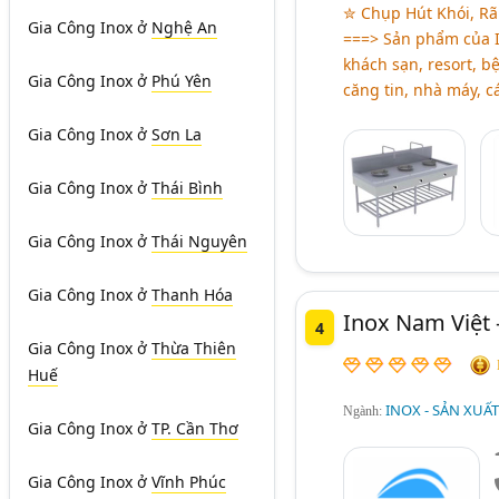
✮ Chụp Hút Khói, Rã
Gia Công Inox
ở
Nghệ An
===> Sản phẩm của I
khách sạn, resort, bệ
Gia Công Inox
ở
Phú Yên
căng tin, nhà máy, c
Gia Công Inox
ở
Sơn La
Gia Công Inox
ở
Thái Bình
Gia Công Inox
ở
Thái Nguyên
Gia Công Inox
ở
Thanh Hóa
Inox Nam Việt 
4
Gia Công Inox
ở
Thừa Thiên
Huế
INOX - SẢN XUẤ
Ngành:
Gia Công Inox
ở
TP. Cần Thơ
Gia Công Inox
ở
Vĩnh Phúc