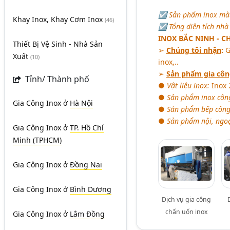
☑ Sản phẩm inox màu 
Khay Inox, Khay Cơm Inox
(46)
☑ Tổng diện tích nhà
INOX BẮC NINH - 
Thiết Bị Vệ Sinh - Nhà Sản
➢
Chúng tôi nhận
:
G
Xuất
(10)
inox,..
➢
Sản phẩm gia côn
Tỉnh/ Thành phố
●
Vật liệu inox:
Inox 2
●
Sản phẩm inox côn
Gia Công Inox
ở
Hà Nội
●
Sản phẩm bếp công
●
Sản phẩm nội, ngoạ
Gia Công Inox
ở
TP. Hồ Chí
Minh (TPHCM)
Gia Công Inox
ở
Đồng Nai
Gia Công Inox
ở
Bình Dương
Dịch vụ gia công
chấn uốn inox
Gia Công Inox
ở
Lâm Đồng