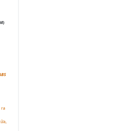
M)
ABS
 ra
cửa,