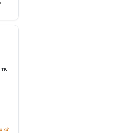
i
,
TP.
u xứ