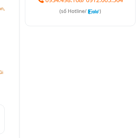
an,
(số
Hotline/
)
a
ũi