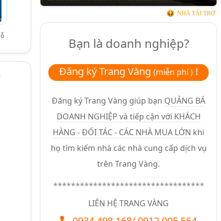
NHÀ TÀI TRỢ
gỗ
Bạn là doanh nghiệp?
Đăng ký Trang Vàng
!
(miễn phí )
p
Đăng ký Trang Vàng giúp bạn
QUẢNG BÁ
DOANH NGHIỆP và tiếp cận với KHÁCH
HÀNG - ĐỐI TÁC - CÁC NHÀ MUA LỚN
khi
h
họ tìm kiếm nhà các nhà cung cấp dịch vụ
trên Trang Vàng.
**********************************
LIÊN HỆ TRANG VÀNG
0934.498.168
/
0912.005.564