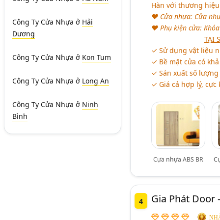
Hàn với thương hiệu
♥ Cửa nhựa: Cửa nhựa 
Công Ty Cửa Nhựa
ở
Hải
♥ Phụ kiện cửa: Khóa 
Dương
aaaaaaaaaaaaa
TẠI
✓ Sử dụng vật liệu n
Công Ty Cửa Nhựa
ở
Kon Tum
✓ Bề mặt cửa có khả 
✓ Sản xuất số lượng 
Công Ty Cửa Nhựa
ở
Long An
✓ Giá cả hợp lý, cực
Công Ty Cửa Nhựa
ở
Ninh
Bình
Cựa nhựa ABS BR
C
Gia Phát Door 
4
NHÀ