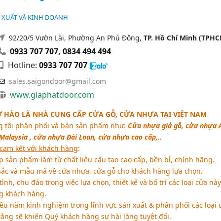
 XUẤT VÀ KINH DOANH
92/20/5 Vườn Lài, Phường An Phú Đông,
TP. Hồ Chí Minh (TPHC
0933 707 707
,
0834 494 494
Hotline:
0933 707 707
sales.saigondoor@gmail.com
www.giaphatdoor.com
Ự HÀO LÀ NHÀ CUNG CẤP CỬA GỖ, CỬA NHỰA TẠI VIỆT NAM
 tôi phân phối và bán sản phẩm như:
Cửa nhựa giả gỗ, cửa nhựa 
alaysia , cửa nhựa Đài Loan, cửa nhựa cao cấp,..
 cam kết với khách hàng
:
sản phẩm làm từ chất liệu cấu tạo cao cấp, bền bỉ, chính hãng.
c và mẫu mã về cửa nhựa, cửa gỗ cho khách hàng lựa chọn.
ình, chu đáo trong việc lựa chọn, thiết kế và bố trí các loại cửa này
ng khách hàng.
u năm kinh nghiệm trong lĩnh vực sản xuất & phân phối các loại 
rằng sẽ khiến Quý khách hàng sự hài lòng tuyệt đối.