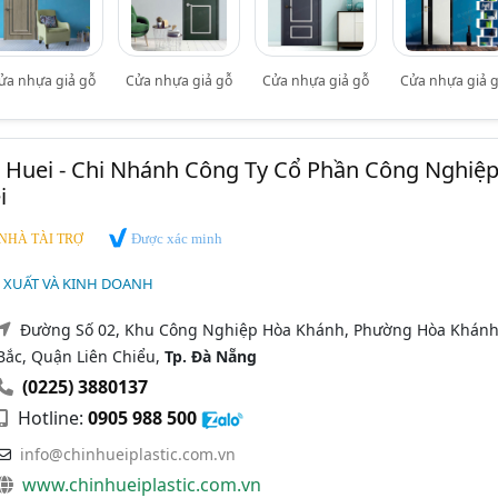
ửa nhựa giả gỗ
Cửa nhựa giả gỗ
Cửa nhựa giả gỗ
Cửa nhựa giả 
 Huei - Chi Nhánh Công Ty Cổ Phần Công Nghiệ
i
Được xác minh
NHÀ TÀI TRỢ
 XUẤT VÀ KINH DOANH
Đường Số 02, Khu Công Nghiệp Hòa Khánh, Phường Hòa Khán
Bắc, Quận Liên Chiểu,
Tp. Đà Nẵng
(0225) 3880137
Hotline:
0905 988 500
info@chinhueiplastic.com.vn
www.chinhueiplastic.com.vn