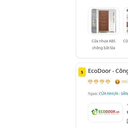
Cửa nhựa ABS
Cử
chống bắt lửa
EcoDoor - Côn
5
NHÀ
CỬA NHỰA - SẢN
Ngành: