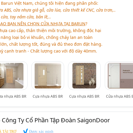
 Barun Việt Nam, chúng tôi hiện đang phân phối:
ABS, cửa nhựa giả gỗ, cửa lùa, cửa thiết kế CNC, cửa trơn,..
cửa, tay nắm cửa, bản lề,..
 SAO BẠN NÊN CHỌN CỬA NHỰA TẠI BARUN
?
hựa cao cấp, thân thiện môi trường, không độc hại
năng loại bỏ vi khuẩn, chống cháy lan an toàn
lớn, chất lượng tốt, đúng và đủ theo đơn đặt hàng.
 kỳ cạnh tranh - Chất lượng cao với độ dày 40mm.
ựa nhựa ABS BR
Cựa nhựa ABS BR
Cựa nhựa ABS BR
Cửa nhựa ABS 
- Công Ty Cổ Phần Tập Đoàn SaigonDoor
Được xác minh
 TÀI TRỢ