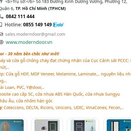
<b>Trụ sở:</b> Số 183 Đường Kinh Dương Vương, Phường 12,
Quận 6,
TP. Hồ Chí Minh (TPHCM)
0842 111 444
Hotline:
0855 149 149
sales.moderndoor@gmail.com
www.moderndoor.vn
r - 30 năm bền chắc như mới!
áy và cửa gỗ chống cháy đạt chứng nhận của Cục Cảnh sát PCCC: 
út,..
p: Cửa gỗ HDF, MDF Veneer, Melamine, Laminate,.. nguyên liệu n
g,..
i Loan, PVC, Y@door,..
osite cao cấp 5C, cửa nhựa ABS Hàn Quốc, cửa nhựa Sungyu
Châu Âu, cửa nhôm hàn góc
g:
Coteccons, DELTA, Ricons, Unicons, UDIC, VinaConex, Fecon,..