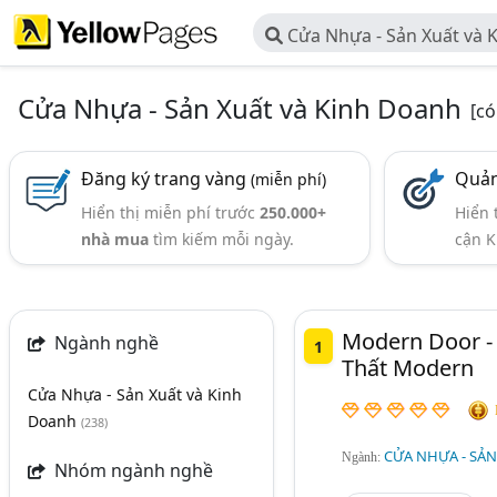
Cửa Nhựa - Sản Xuất và 
Cửa Nhựa - Sản Xuất và Kinh Doanh
[c
Đăng ký trang vàng
Quản
(miễn phí)
Hiển thị miễn phí trước
250.000+
Hiển 
nhà mua
tìm kiếm mỗi ngày.
cận K
Modern Door -
Ngành nghề
1
Thất Modern
Cửa Nhựa - Sản Xuất và Kinh
Doanh
(238)
CỬA NHỰA - SẢN
Ngành:
Nhóm ngành nghề