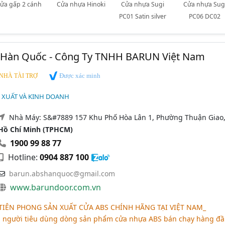
ửa gấp 2 cánh
Cửa nhựa Hinoki
Cửa nhựa Sugi
Cửa nhựa Sug
PC01 Satin silver
PC06 DC02
Hàn Quốc - Công Ty TNHH BARUN Việt Nam
Được xác minh
NHÀ TÀI TRỢ
 XUẤT VÀ KINH DOANH
Nhà Máy: S&#7889 157 Khu Phố Hòa Lân 1, Phường Thuận Giao
Hồ Chí Minh (TPHCM)
1900 99 88 77
Hotline:
0904 887 100
barun.abshanquoc@gmail.com
www.barundoor.com.vn
 TIÊN PHONG SẢN XUẤT CỬA ABS CHÍNH HÃNG TẠI VIỆT NAM_
n người tiêu dùng dòng sản phẩm cửa nhựa ABS bán chạy hàng đầ