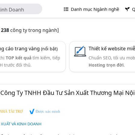
Danh mục Ngành nghề
Q
Kinh Doanh
ó
238
công ty trong ngành]
g cáo trang vàng
Thiết kế website mi
(nổi bật)
thị
TOP kết quả
tìm kiếm, tiếp
Chuẩn SEO, tối ưu mob
H trước đối thủ.
Hosting trọn đời
.
 Công Ty TNHH Đầu Tư Sản Xuất Thương Mại Nội
Được xác minh
NHÀ TÀI TRỢ
 XUẤT VÀ KINH DOANH