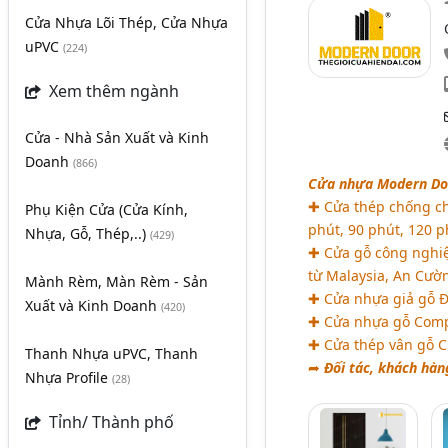
Cửa Nhựa Lõi Thép, Cửa Nhựa
uPVC
(224)
Xem thêm ngành
Cửa - Nhà Sản Xuất và Kinh
Doanh
(866)
Cửa nhựa Modern Doo
✚ Cửa thép chống ch
Phụ Kiện Cửa (Cửa Kính,
phút, 90 phút, 120 ph
Nhựa, Gỗ, Thép,..)
(429)
✚ Cửa gỗ công nghiệ
từ Malaysia, An Cườn
Mành Rèm, Màn Rèm - Sản
✚ Cửa nhựa giả gỗ Đà
Xuất và Kinh Doanh
(420)
✚ Cửa nhựa gỗ Comp
✚ Cửa thép vân gỗ 
Thanh Nhựa uPVC, Thanh
➦
Đối tác, khách hàn
Nhựa Profile
(28)
Tỉnh/ Thành phố