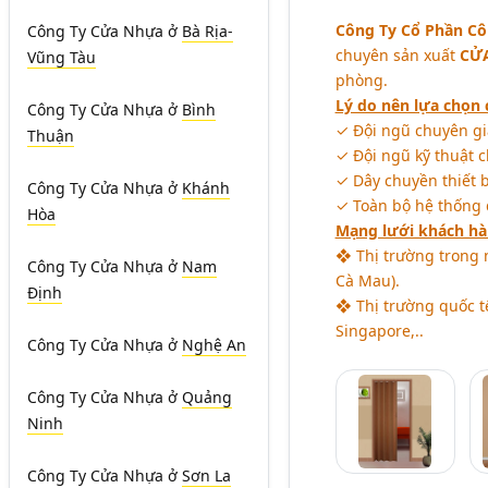
Công Ty Cổ Phần Cô
Công Ty Cửa Nhựa
ở
Bà Rịa-
chuyên sản xuất
CỬA
Vũng Tàu
phòng.
Lý do nên lựa chọn 
Công Ty Cửa Nhựa
ở
Bình
✓ Đội ngũ chuyên gia
Thuận
✓ Đội ngũ kỹ thuật 
✓ Dây chuyền thiết bị
Công Ty Cửa Nhựa
ở
Khánh
✓ Toàn bộ hệ thống 
Hòa
Mạng lưới khách hà
❖ Thị trường trong 
Công Ty Cửa Nhựa
ở
Nam
Cà Mau).
Định
❖ Thị trường quốc t
Singapore,..
Công Ty Cửa Nhựa
ở
Nghệ An
Công Ty Cửa Nhựa
ở
Quảng
Ninh
Công Ty Cửa Nhựa
ở
Sơn La