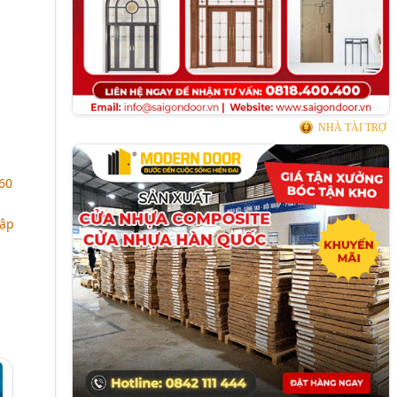
NHÀ TÀI TRỢ
60
hập