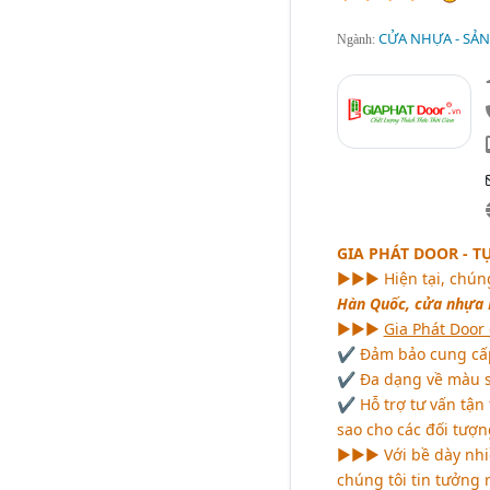
CỬA NHỰA - SẢN
Ngành:
GIA PHÁT DOOR - T
►►► Hiện tại, chúng
Hàn Quốc, cửa nhựa M
►►►
Gia Phát Door
✔ Đảm bảo cung cấp 
✔ Đa dạng về màu sắ
✔ Hỗ trợ tư vấn tận t
sao cho các đối tượ
►►► Với bề dày nhiề
chúng tôi tin tưởng 