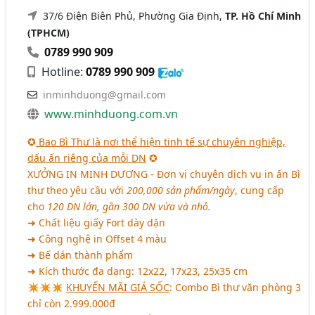
37/6 Điện Biên Phủ, Phường Gia Định,
TP. Hồ Chí Minh
(TPHCM)
0789 990 909
Hotline:
0789 990 909
inminhduong@gmail.com
www.minhduong.com.vn
✪
Bao Bì Thư là nơi thể hiện tinh tế sự chuyên nghiệp,
dấu ấn riêng của mỗi DN
✪
XƯỞNG IN MINH DƯƠNG - Đơn vị chuyên dịch vụ in ấn Bì
thư theo yêu cầu với
200,000 sản phẩm/ngày
, cung cấp
cho
120 DN lớn, gần 300 DN vừa và nhỏ.
➜ Chất liệu giấy Fort dày dặn
➜ Công nghệ in Offset 4 màu
➜ Bế dán thành phẩm
➜ Kích thước đa dạng: 12x22, 17x23, 25x35 cm
✴✴✴
KHUYẾN MÃI GIÁ SỐC
: Combo Bì thư văn phòng 3
chỉ còn 2.999.000đ