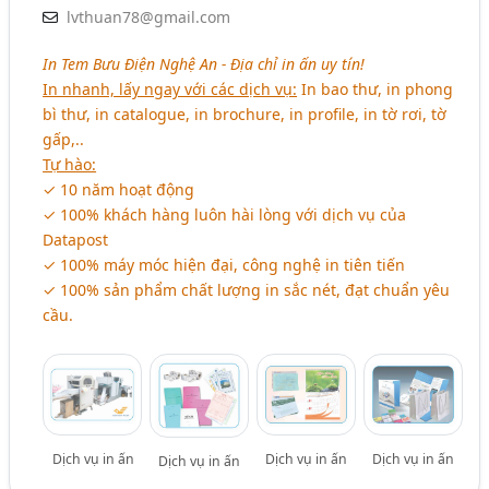
lvthuan78@gmail.com
In Tem Bưu Điện Nghệ An - Địa chỉ in ấn uy tín!
In nhanh, lấy ngay với các dịch vụ:
In bao thư, in phong
bì thư, in catalogue, in brochure, in profile, in tờ rơi, tờ
gấp,..
Tự hào:
✓ 10 năm hoạt động
✓ 100% khách hàng luôn hài lòng với dịch vụ của
Datapost
✓ 100% máy móc hiện đại, công nghệ in tiên tiến
✓ 100% sản phẩm chất lượng in sắc nét, đạt chuẩn yêu
cầu.
Dịch vụ in ấn
Dịch vụ in ấn
Dịch vụ in ấn
Dịch vụ in ấn