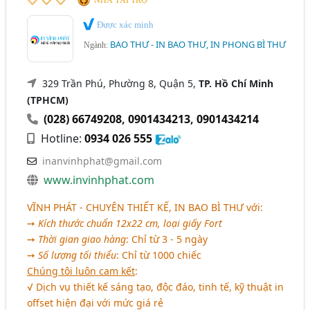
Được xác minh
BAO THƯ - IN BAO THƯ, IN PHONG BÌ THƯ
Ngành:
329 Trần Phú, Phường 8, Quận 5,
TP. Hồ Chí Minh
(TPHCM)
(028) 66749208
,
0901434213
,
0901434214
Hotline:
0934 026 555
inanvinhphat@gmail.com
www.invinhphat.com
VĨNH PHÁT - CHUYÊN THIẾT KẾ, IN BAO BÌ THƯ
với:
➙
Kích thước chuẩn 12x22 cm, loại giấy Fort
➙
Thời gian giao hàng
: Chỉ từ 3 - 5 ngày
➙
Số lượng tối thiểu
: Chỉ từ 1000 chiếc
Chúng tôi luôn cam kết
:
√ Dịch vụ thiết kế sáng tạo, độc đáo, tinh tế, kỹ thuật in
offset hiện đại với mức giá rẻ