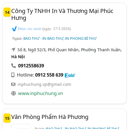
Công Ty TNHH In Và Thương Mại Phúc
14
Hưng
Được xác minh
(ngày: 27/1/2026)
BAO THƯ - IN BAO THƯ, IN PHONG BÌ THƯ
Ngành:
Số 8, Ngõ 52/3, Phố Quan Nhân, Phường Thanh Xuân,
Hà Nội
0912558639
Hotline:
0912 558 639
inphuchung.vp@gmail.com
www.inphuchung.vn
Văn Phòng Phẩm Hà Phương
15
BAO THƯ - IN BAO THƯ, IN PHONG BÌ THƯ
Ngành: