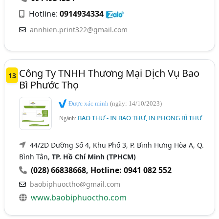
Hotline:
0914934334
annhien.print322@gmail.com
Công Ty TNHH Thương Mại Dịch Vụ Bao
13
Bì Phước Thọ
Được xác minh
(ngày: 14/10/2023)
BAO THƯ - IN BAO THƯ, IN PHONG BÌ THƯ
Ngành:
44/2D Đường Số 4, Khu Phố 3, P. Bình Hưng Hòa A, Q.
Bình Tân,
TP. Hồ Chí Minh (TPHCM)
(028) 66838668
,
Hotline: 0941 082 552
baobiphuoctho@gmail.com
www.baobiphuoctho.com