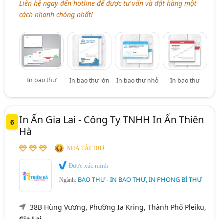
Liên hệ ngay đến hotline để được tư vấn và đặt hàng một
cách nhanh chóng nhất!
In bao thư
In bao thư lớn
In bao thư nhỏ
In bao thư
In Ấn Gia Lai - Công Ty TNHH In Ấn Thiên
6
Hà
NHÀ TÀI TRỢ
Được xác minh
BAO THƯ - IN BAO THƯ, IN PHONG BÌ THƯ
Ngành:
38B Hùng Vương, Phường Ia Kring, Thành Phố Pleiku,
Gia Lai