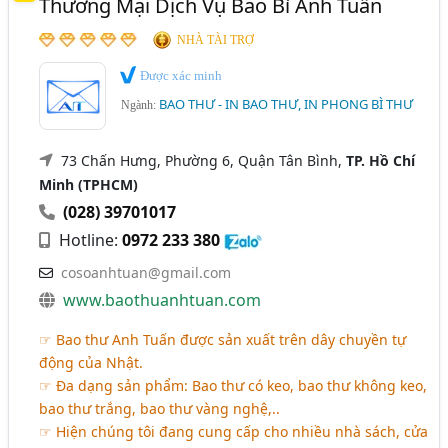
Thương Mại Dịch Vụ Bao Bì Anh Tuấn
NHÀ TÀI TRỢ
Được xác minh
BAO THƯ - IN BAO THƯ, IN PHONG BÌ THƯ
Ngành:
73 Chấn Hưng, Phường 6, Quận Tân Bình,
TP. Hồ Chí
Minh (TPHCM)
(028) 39701017
Hotline:
0972 233 380
cosoanhtuan@gmail.com
www.baothuanhtuan.com
☞ Bao thư Anh Tuấn được sản xuất trên dây chuyền tự
động của Nhật.
☞ Đa dạng sản phẩm: Bao thư có keo, bao thư không keo,
bao thư trắng, bao thư vàng nghệ,..
☞ Hiện chúng tôi đang cung cấp cho nhiều nhà sách, cửa