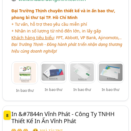
Đại Trường Thịnh chuyên thiết kế và in ấn bao thư,
phong bì thư tại TP. Hồ Chí Minh
+ Tư vấn, hỗ trợ theo yêu cầu miễn phí
+ Nhận in số lượng từ nhỏ đến lớn, in lấy gấp
Khách hàng tiêu biểu
: FPT, Abbott, VP Bank, Ajinomoto,..
Đại Trường Thịnh - Đồng hành phát triển nhận dạng thương
hiệu cùng doanh nghiệp!
In bao thư
In bao thư
In bao thư
In bao thư
In &#7844n Vĩnh Phát - Công Ty TNHH
8
Thiết Kế In Ấn Vĩnh Phát
NHÀ TÀI TRỢ