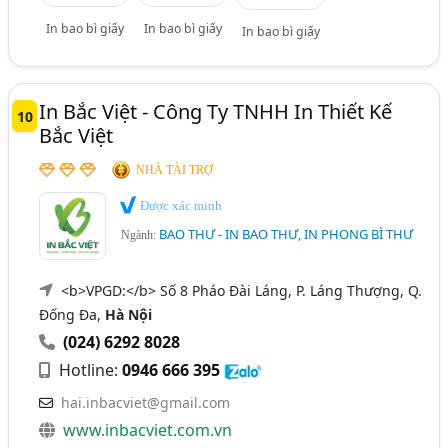
In bao bì giấy
In bao bì giấy
In bao bì giấy
In Bắc Việt - Công Ty TNHH In Thiết Kế
10
Bắc Việt
NHÀ TÀI TRỢ
Được xác minh
BAO THƯ - IN BAO THƯ, IN PHONG BÌ THƯ
Ngành:
<b>VPGD:</b> Số 8 Pháo Đài Láng, P. Láng Thượng, Q.
Đống Đa,
Hà Nội
(024) 6292 8028
Hotline:
0946 666 395
hai.inbacviet@gmail.com
www.inbacviet.com.vn