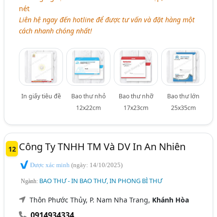
nét
Liên hệ ngay đến hotline để được tư vấn và đặt hàng một
cách nhanh chóng nhất!
In giấy tiêu đề
Bao thư nhỏ
Bao thư nhỡ
Bao thư lớn
12x22cm
17x23cm
25x35cm
Công Ty TNHH TM Và DV In An Nhiên
12
Được xác minh
(ngày: 14/10/2025)
BAO THƯ - IN BAO THƯ, IN PHONG BÌ THƯ
Ngành:
Thôn Phước Thủy, P. Nam Nha Trang,
Khánh Hòa
0914934334