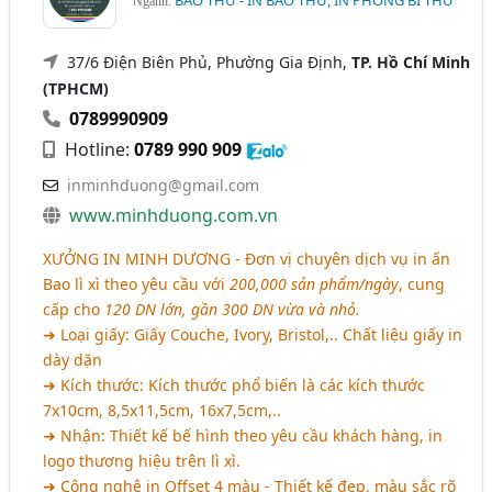
BAO THƯ - IN BAO THƯ, IN PHONG BÌ THƯ
Ngành:
37/6 Điện Biên Phủ, Phường Gia Định,
TP. Hồ Chí Minh
(TPHCM)
0789990909
Hotline:
0789 990 909
inminhduong@gmail.com
www.minhduong.com.vn
XƯỞNG IN MINH DƯƠNG - Đơn vị chuyên dịch vụ in ấn
Bao lì xì theo yêu cầu với
200,000 sản phẩm/ngày
, cung
cấp cho
120 DN lớn, gần 300 DN vừa và nhỏ.
➜ Loại giấy: Giấy Couche, Ivory, Bristol,.. Chất liệu giấy in
dày dặn
➜ Kích thước: Kích thước phổ biến là các kích thước
7x10cm, 8,5x11,5cm, 16x7,5cm,..
➜ Nhận: Thiết kế bế hình theo yêu cầu khách hàng, in
logo thương hiệu trên lì xì.
➜ Công nghệ in Offset 4 màu - Thiết kế đẹp, màu sắc rõ