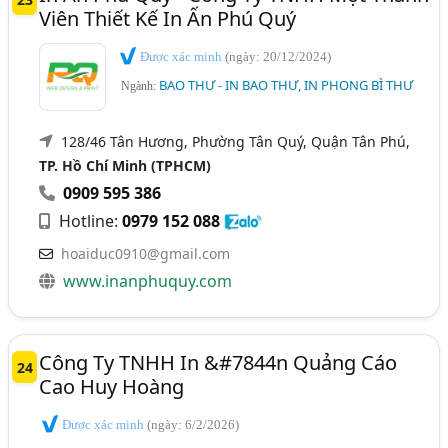
Viên Thiết Kế In Ấn Phú Quý
Được xác minh
(ngày: 20/12/2024)
BAO THƯ - IN BAO THƯ, IN PHONG BÌ THƯ
Ngành:
128/46 Tân Hương, Phường Tân Quý, Quận Tân Phú,
TP. Hồ Chí Minh (TPHCM)
0909 595 386
Hotline:
0979 152 088
hoaiduc0910@gmail.com
www.inanphuquy.com
Công Ty TNHH In &#7844n Quảng Cáo
24
Cao Huy Hoàng
Được xác minh
(ngày: 6/2/2026)