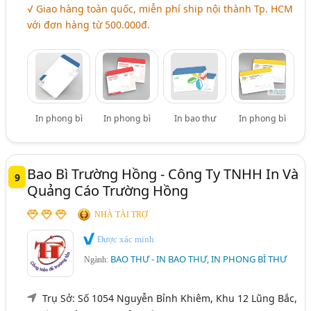
√ Giao hàng toàn quốc, miễn phí ship nội thành Tp. HCM
với đơn hàng từ 500.000đ.
In phong bì
In phong bì
In bao thư
In phong bì
Bao Bì Trường Hồng - Công Ty TNHH In Và
9
Quảng Cáo Trường Hồng
NHÀ TÀI TRỢ
Được xác minh
BAO THƯ - IN BAO THƯ, IN PHONG BÌ THƯ
Ngành:
Trụ Sở: Số 1054 Nguyễn Bỉnh Khiêm, Khu 12 Lũng Bắc,