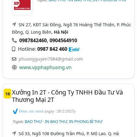
SN 27, KĐT Sài Đồng, Ngõ 76 Hoàng Thế Thiện, P. Phúc
Đồng, Q. Long Biên,
Hà Nội
0987842460
,
0904564910
Hotline:
0987 842 460
phuongguyen7984@gmail.com
www.vpphaphuong.vn
Xưởng In 2T - Công Ty TNHH Đầu Tư Và
16
Thương Mại 2T
Được xác minh
(ngày: 28/2/2025)
BAO THƯ - IN BAO THƯ, IN PHONG BÌ THƯ
Ngành:
Số 33, Ngõ 108 Đường Trần Phú, P. Mộ Lao. Q. Hà