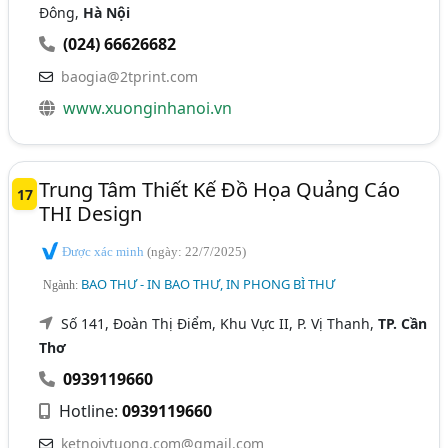
Đông,
Hà Nội
(024) 66626682
baogia@2tprint.com
www.xuonginhanoi.vn
Trung Tâm Thiết Kế Đồ Họa Quảng Cáo
17
THI Design
Được xác minh
(ngày: 22/7/2025)
BAO THƯ - IN BAO THƯ, IN PHONG BÌ THƯ
Ngành:
Số 141, Đoàn Thị Điểm, Khu Vực II, P. Vị Thanh,
TP. Cần
Thơ
0939119660
Hotline:
0939119660
ketnoiytuong.com@gmail.com