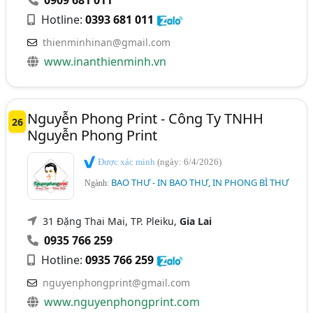
0909 681 011
Hotline:
0393 681 011
thienminhinan@gmail.com
www.inanthienminh.vn
Nguyễn Phong Print - Công Ty TNHH
26
Nguyễn Phong Print
Được xác minh
(ngày: 6/4/2026)
BAO THƯ - IN BAO THƯ, IN PHONG BÌ THƯ
Ngành:
31 Đặng Thai Mai, TP. Pleiku,
Gia Lai
0935 766 259
Hotline:
0935 766 259
nguyenphongprint@gmail.com
www.nguyenphongprint.com