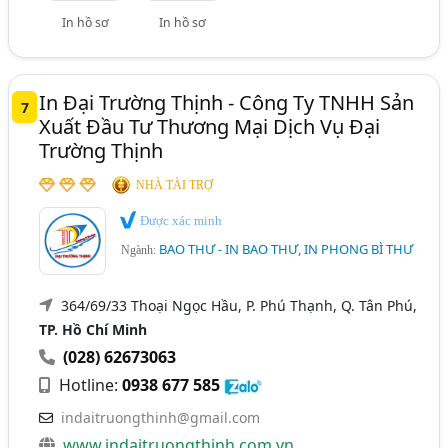
In hồ sơ
In hồ sơ
In Đại Trường Thịnh - Công Ty TNHH Sản
7
Xuất Đầu Tư Thương Mại Dịch Vụ Đại
Trường Thịnh
NHÀ TÀI TRỢ
Được xác minh
BAO THƯ - IN BAO THƯ, IN PHONG BÌ THƯ
Ngành:
364/69/33 Thoại Ngọc Hầu, P. Phú Thạnh, Q. Tân Phú,
TP. Hồ Chí Minh
(028) 62673063
Hotline:
0938 677 585
indaitruongthinh@gmail.com
www.indaitruongthinh.com.vn