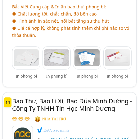
Bắc Việt Cung cấp & In ấn bao thư, phong bì:
● Chất lượng tốt, chắc chắn, độ bền cao
● Hình ảnh in sắc nét, nổi bật tăng sự thu hút
● Giá cả hợp lý, không phát sinh thêm chi phí nào so với
thỏa thuận.
In phong bì
In phong bì
In phong bì
In phong bì
Bao Thư, Bao Lì Xì, Bao Đũa Minh Dương -
11
Công Ty TNHH Tin Học Minh Dương
NHÀ TÀI TRỢ
Được xác minh