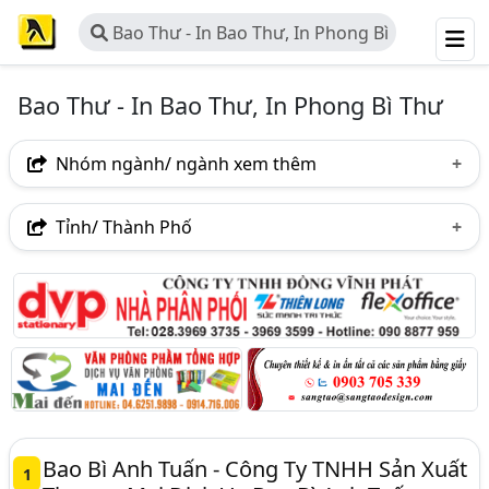
Bao Thư - In Bao Thư, In Phong Bì
Thư
Bao Thư - In Bao Thư, In Phong Bì Thư
Nhóm ngành/ ngành xem thêm
Ngành nghề
Tỉnh/ Thành Phố
Bao Thư - In Bao Thư, In Phong Bì Thư
(113)
Hà Nội
TP. Hồ Chí Minh (TPHCM)
Đồng Nai
Ngành xem thêm
Bình Dương
TP. Hải Phòng
Bà Rịa-Vũng Tàu
In Ấn - Công Ty In Ấn Và Thiết Kế (In Offset, In Flexo)
Bình Phước
Khánh Hòa
Nghệ An
Phú Thọ
(2500)
Quảng Ninh
Thái Nguyên
TP. Cần Thơ
Văn Phòng Phẩm - Công Ty Văn Phòng Phẩm (1727)
Bình Định
Gia Lai
Hà Giang
Hà Nam
Bao Bì Anh Tuấn - Công Ty TNHH Sản Xuất
1
Quảng Ngãi