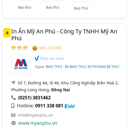
Bao thư
Bao thư
Bao Thư
In Ấn Mỹ An Phú - Công Ty TNHH Mỹ An
4
Phú
NHÀ TÀI TRỢ
Được xác minh
BAO THƯ - IN BAO THƯ, IN PHONG BÌ THƯ
Ngành:
Số 7, Đường 4A, lô 46, Khu Công Nghiệp Biên Hoà 2,
Phường Long Hưng,
Đồng Nai
(0251) 3831462
Hotline:
0911 338 081
info@myanphu.vn
www.myanphu.vn