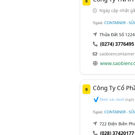
8
Ngày cập nhật gầ
CONTAINER - SỬ
Ngành:
Thửa Đất Số 1224,
(0274) 3776495
saobiencontaine
www.saobienco
Công Ty Cổ Phầ
9
Được xác minh
(ngày
CONTAINER - SỬ
Ngành:
722 Điện Biên Ph
(028) 37420177