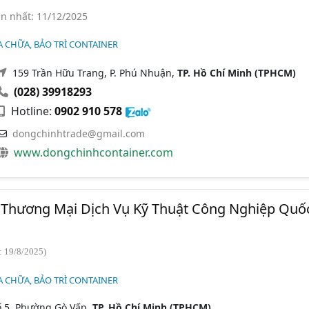
n nhất: 11/12/2025
A CHỮA, BẢO TRÌ CONTAINER
159 Trần Hữu Trang, P. Phú Nhuận,
TP. Hồ Chí Minh (TPHCM)
(028) 39918293
Hotline:
0902 910 578
dongchinhtrade@gmail.com
www.dongchinhcontainer.com
Thương Mại Dịch Vụ Kỹ Thuật Công Nghiệp Quố
: 19/8/2025)
A CHỮA, BẢO TRÌ CONTAINER
ố 5, Phường Gò Vấp,
TP. Hồ Chí Minh (TPHCM)