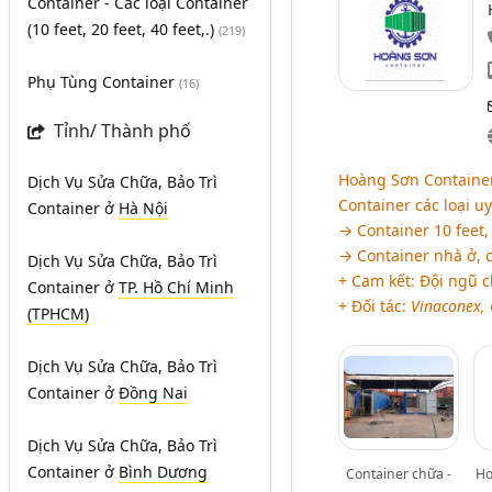
Container - Các loại Container
(10 feet, 20 feet, 40 feet,.)
(219)
Phụ Tùng Container
(16)
Tỉnh/ Thành phố
Hoàng Sơn Container
Dịch Vụ Sửa Chữa, Bảo Trì
Container các loại uy
Container
ở
Hà Nội
→ Container 10 feet, 2
→ Container nhà ở, c
Dịch Vụ Sửa Chữa, Bảo Trì
+ Cam kết: Đội ngũ c
Container
ở
TP. Hồ Chí Minh
+ Đối tác:
Vinaconex, 
(TPHCM)
Dịch Vụ Sửa Chữa, Bảo Trì
Container
ở
Đồng Nai
Dịch Vụ Sửa Chữa, Bảo Trì
Container
ở
Bình Dương
Container chữa -
Ho