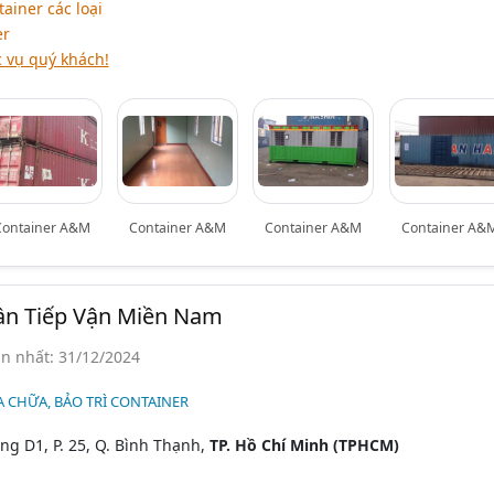
tainer các loại
er
 vụ quý khách!
Container A&M
Container A&M
Container A&M
Container A&
ần Tiếp Vận Miền Nam
n nhất: 31/12/2024
A CHỮA, BẢO TRÌ CONTAINER
g D1, P. 25, Q. Bình Thạnh,
TP. Hồ Chí Minh (TPHCM)