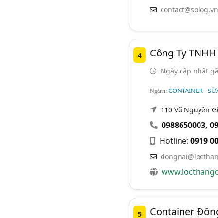
contact@solog.vn
Công Ty TNHH 
4
Ngày cập nhật gầ
CONTAINER - SỬ
Ngành:
110 Võ Nguyên Giá
0988650003
,
0
Hotline:
0919 00
dongnai@locthan
www.locthangc
Container Đông
5