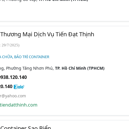
Thương Mại Dịch Vụ Tiến Đạt Thịnh
: 29/7/2025)
A CHỮA, BẢO TRÌ CONTAINER
ng, Phường Tăng Nhơn Phú,
TP. Hồ Chí Minh (TPHCM)
0938.120.140
20.140
er@yahoo.com
tiendatthinh.com
Container Sao Biển