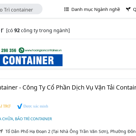
Danh mục Ngành nghề
Q
o Trì container
er
[có
92
công ty trong ngành]
ainer - Công Ty Cổ Phần Dịch Vụ Vận Tải Contai
Được xác minh
I TRỢ
A CHỮA, BẢO TRÌ CONTAINER
Tổ Dân Phố Hạ Đoạn 2 (Tại Nhà Ông Trần Văn Sơn), Phường Đô