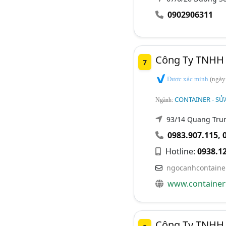
0902906311
Công Ty TNHH 
7
Được xác minh
(ngày
CONTAINER - SỬ
Ngành:
93/14 Quang Tru
0983.907.115
,
Hotline:
0938.1
ngocanhcontain
www.container
Công Ty TNHH 