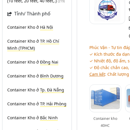
(10 feet, 20 feet, 40 feet,.)
(219)
Tỉnh/ Thành phố
Container Kho
ở
Hà Nội
Container Kho
ở
TP. Hồ Chí
Phúc Vận - Tự tin đá
Minh (TPHCM)
✓ Kích thước đa dạn
✓ Nhiệt độ, độ ẩm, 
Container Kho
ở
Đồng Nai
✓ Độ chắc chắn cao, 
Cam kết
: Chất lượng 
Container Kho
ở
Bình Dương
Container Kho
ở
Tp. Đà Nẵng
Container Kho
ở
TP. Hải Phòng
Container Kho
ở
Bắc Ninh
Container kho
40HC