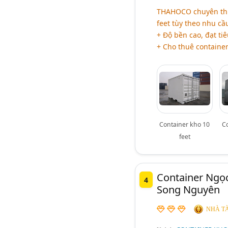
THAHOCO chuyên thiết 
feet tùy theo nhu c
+ Độ bền cao, đạt ti
+ Cho thuê container
Container kho 10
C
feet
Container Ngọ
4
Song Nguyên
NHÀ TÀ