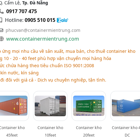
Q. Cẩm Lệ,
Tp. Đà Nẵng
0917 707 475
Hotline:
0905 510 015
phucvan@containermientrung.com
www.containermientrung.com
p ứng mọi nhu cầu về sản xuất, mua bán, cho thuê container kho
g 10 - 20 - 40 feet phù hợp vận chuyển mọi hàng hóa
sức chứa hàng theo tiêu chuẩn ISO 9001:2008
kín nước, kín sáng
đi đôi với giá cả - Dịch vụ chuyên nghiệp, tận tình.
Container kho
Container kho
Container kho
Container kho 
45feet
10feet
20feet
DC