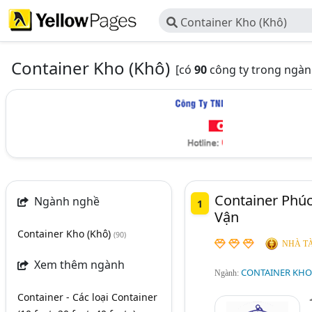
Container Kho (Khô)
Container Kho (Khô)
[có
90
công ty trong ngàn
Container Phú
Ngành nghề
1
Vận
Container Kho (Khô)
(90)
NHÀ TÀ
Xem thêm ngành
CONTAINER KHO
Ngành:
Container - Các loại Container