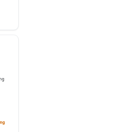
ờng
ng