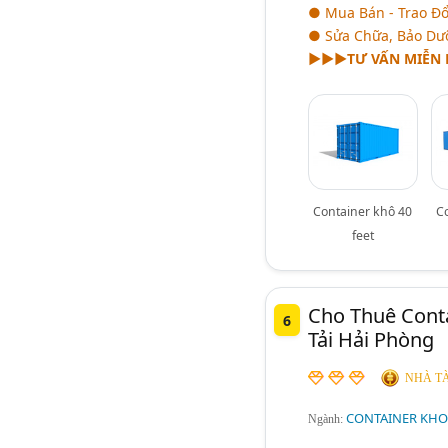
● Mua Bán - Trao Đổi
● Sửa Chữa, Bảo Dưỡn
►►►
TƯ VẤN MIỄN
Container khô 40
C
feet
Cho Thuê Cont
6
Tải Hải Phòng
NHÀ TÀ
CONTAINER KHO
Ngành: