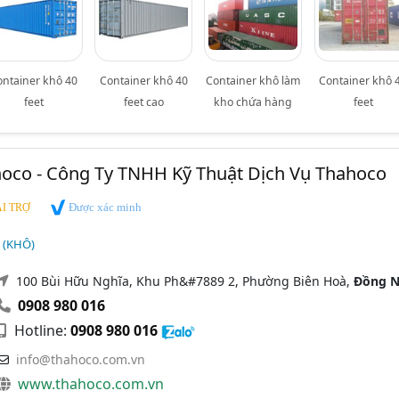
ontainer khô 40
Container khô 40
Container khô làm
Container khô 
feet
feet cao
kho chứa hàng
feet
hoco - Công Ty TNHH Kỹ Thuật Dịch Vụ Thahoco
Được xác minh
I TRỢ
 (KHÔ)
100 Bùi Hữu Nghĩa, Khu Ph&#7889 2, Phường Biên Hoà,
Đồng N
0908 980 016
Hotline:
0908 980 016
info@thahoco.com.vn
www.thahoco.com.vn