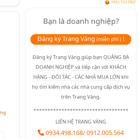
NHÀ TÀI TRỢ
Bạn là doanh nghiệp?
Đăng ký Trang Vàng
!
(miễn phí )
Đăng ký Trang Vàng giúp bạn
QUẢNG BÁ
DOANH NGHIỆP và tiếp cận với KHÁCH
HÀNG - ĐỐI TÁC - CÁC NHÀ MUA LỚN
khi
họ tìm kiếm nhà các nhà cung cấp dịch vụ
trên Trang Vàng.
**********************************
ừng
LIÊN HỆ TRANG VÀNG
0934.498.168
/
0912.005.564