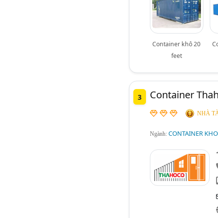
Container khô 20
C
feet
Container Tha
3
NHÀ TÀ
CONTAINER KHO
Ngành: