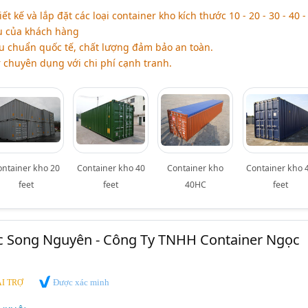
kế và lắp đặt các loại container kho kích thước 10 - 20 - 30 - 40 -
ầu của khách hàng
êu chuẩn quốc tế, chất lượng đảm bảo an toàn.
 chuyên dụng với chi phí cạnh tranh.
ontainer kho 20
Container kho 40
Container kho
Container kho 
feet
feet
40HC
feet
c Song Nguyên - Công Ty TNHH Container Ngọc
Được xác minh
I TRỢ