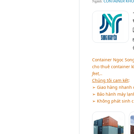
CONTAINER KHO
Ngành:
Container Ngọc Song
cho thuê container 
feet,..
Chúng tôi cam kết
:
➢ Giao hàng nhanh c
➢ Bảo hành máy lạnh
➢ Không phát sinh c