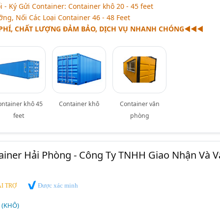
 - Ký Gửi Container: Container khô 20 - 45 feet
g, Nối Các Loại Container 46 - 48 Feet
 PHÍ, CHẤT LƯỢNG ĐẢM BẢO, DỊCH VỤ NHANH CHÓNG
◄◄◄
ontainer khô 45
Container khô
Container văn
feet
phòng
ainer Hải Phòng - Công Ty TNHH Giao Nhận Và V
Được xác minh
I TRỢ
 (KHÔ)