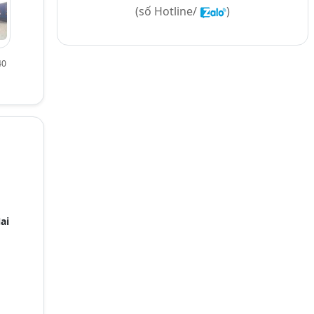
(số
Hotline/
)
40
ai