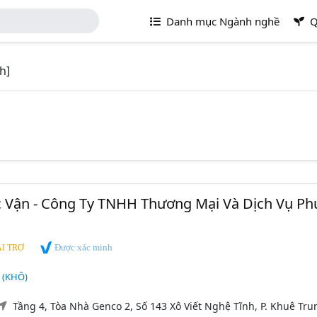
Danh mục Ngành nghề
Q
h]
c Vận - Công Ty TNHH Thương Mại Và Dịch Vụ Ph
Được xác minh
I TRỢ
 (KHÔ)
Tầng 4, Tòa Nhà Genco 2, Số 143 Xô Viết Nghệ Tĩnh, P. Khuê Tru