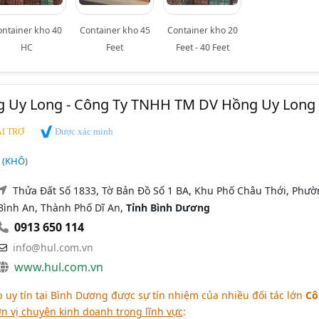
ontainer kho 40
Container kho 45
Container kho 20
HC
Feet
Feet - 40 Feet
g Uy Long - Công Ty TNHH TM DV Hồng Uy Long
Được xác minh
I TRỢ
 (KHÔ)
Thửa Đất Số 1833, Tờ Bản Đồ Số 1 BA, Khu Phố Châu Thới, Phư
Bình An, Thành Phố Dĩ An,
Tỉnh Bình Dương
0913 650 114
info@hul.com.vn
www.hul.com.vn
 uy tín tại Bình Dương được sự tín nhiệm của nhiều đối tác lớn
Cô
n vị chuyên kinh doanh trong lĩnh vực
: