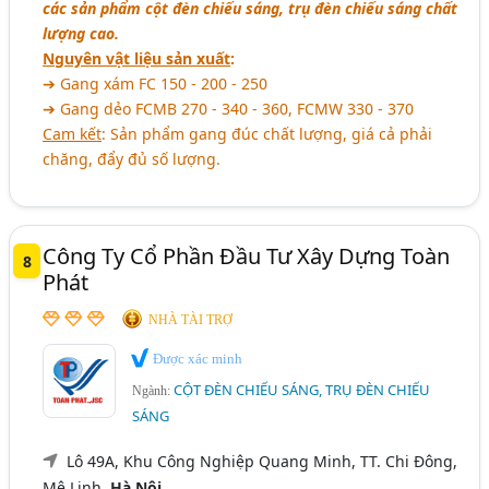
các sản phẩm cột đèn chiếu sáng, trụ đèn chiếu sáng chất
lượng cao.
Nguyên vật liệu sản xuất
:
➔ Gang xám FC 150 - 200 - 250
➔ Gang dẻo FCMB 270 - 340 - 360, FCMW 330 - 370
Cam kết
: Sản phẩm gang đúc chất lượng, giá cả phải
chăng, đẩy đủ số lượng.
Công Ty Cổ Phần Đầu Tư Xây Dựng Toàn
8
Phát
NHÀ TÀI TRỢ
Được xác minh
CỘT ĐÈN CHIẾU SÁNG, TRỤ ĐÈN CHIẾU
Ngành:
SÁNG
Lô 49A, Khu Công Nghiệp Quang Minh, TT. Chi Đông,
Mê Linh,
Hà Nội