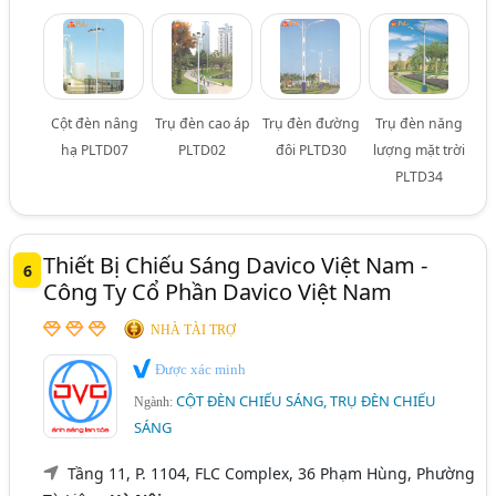
Cột đèn nâng
Trụ đèn cao áp
Trụ đèn đường
Trụ đèn năng
hạ PLTD07
PLTD02
đôi PLTD30
lượng mặt trời
PLTD34
Thiết Bị Chiếu Sáng Davico Việt Nam -
6
Công Ty Cổ Phần Davico Việt Nam
NHÀ TÀI TRỢ
Được xác minh
CỘT ĐÈN CHIẾU SÁNG, TRỤ ĐÈN CHIẾU
Ngành:
SÁNG
Tầng 11, P. 1104, FLC Complex, 36 Phạm Hùng, Phường