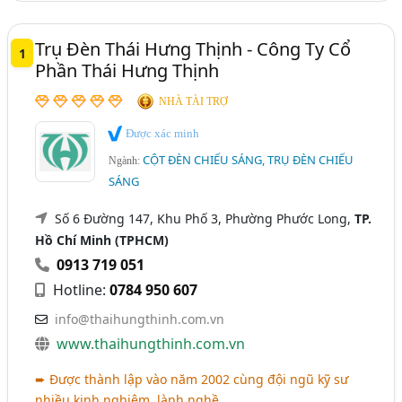
Trụ Đèn Thái Hưng Thịnh - Công Ty Cổ
1
Phần Thái Hưng Thịnh
NHÀ TÀI TRỢ
Được xác minh
CỘT ĐÈN CHIẾU SÁNG, TRỤ ĐÈN CHIẾU
Ngành:
SÁNG
Số 6 Đường 147, Khu Phố 3, Phường Phước Long,
TP.
Hồ Chí Minh (TPHCM)
0913 719 051
Hotline:
0784 950 607
info@thaihungthinh.com.vn
www.thaihungthinh.com.vn
➨ Được thành lập vào năm 2002 cùng đội ngũ kỹ sư
nhiều kinh nghiệm, lành nghề