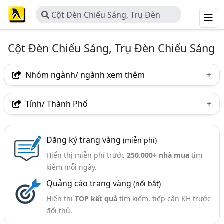
Cột Đèn Chiếu Sáng, Trụ Đèn
Chiếu Sáng
Cột Đèn Chiếu Sáng, Trụ Đèn Chiếu Sáng
Nhóm ngành/ ngành xem thêm
Ngành nghề
Tỉnh/ Thành Phố
Cột Đèn Chiếu Sáng, Trụ Đèn Chiếu Sáng
(89)
Hà Nội
TP. Hồ Chí Minh (TPHCM)
Tp. Đà Nẵng
Ngành xem thêm
Đăng ký trang vàng
(miễn phí)
TP. Hải Phòng
Bà Rịa-Vũng Tàu
Quảng Nam
Hiển thị miễn phí trước
250.000+ nhà mua
tìm
Thang Máng Cáp, Thang Cáp, Máng Cáp (372)
Quảng Ngãi
kiếm mỗi ngày.
Thiết Bị Điện Dân Dụng (338)
Quảng cáo trang vàng
(nổi bật)
Chiếu Sáng - Thiết Bị Chiếu Sáng, Hệ Thống Chiếu
Hiển thị
TOP kết quả
tìm kiếm, tiếp cận KH trước
Sáng (226)
đối thủ.
Máng Đèn Và Chóa Đèn (52)