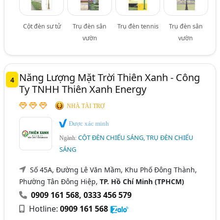
Cột đèn sư tử
Trụ đèn sân
Trụ đèn tennis
Trụ đèn sân
vườn
vườn
Năng Lượng Mặt Trời Thiên Xanh - Công
4
Ty TNHH Thiên Xanh Energy
NHÀ TÀI TRỢ
Được xác minh
CỘT ĐÈN CHIẾU SÁNG, TRỤ ĐÈN CHIẾU
Ngành:
SÁNG
Số 45A, Đường Lê Văn Mầm, Khu Phố Đông Thành,
Phường Tân Đông Hiệp,
TP. Hồ Chí Minh (TPHCM)
0909 161 568
,
0333 456 579
Hotline:
0909 161 568