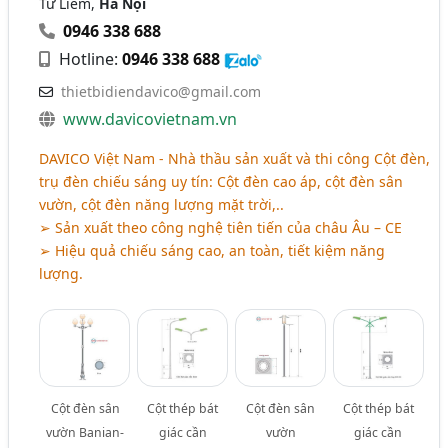
Từ Liêm,
Hà Nội
0946 338 688
Hotline:
0946 338 688
thietbidiendavico@gmail.com
www.davicovietnam.vn
DAVICO Việt Nam - Nhà thầu sản xuất và thi công Cột đèn,
trụ đèn chiếu sáng uy tín: Cột đèn cao áp, cột đèn sân
vườn, cột đèn năng lượng mặt trời,..
➢ Sản xuất theo công nghệ tiên tiến của châu Âu – CE
➢ Hiệu quả chiếu sáng cao, an toàn, tiết kiệm năng
lượng.
Cột đèn sân
Cột thép bát
Cột đèn sân
Cột thép bát
vườn Banian-
giác cần
vườn
giác cần