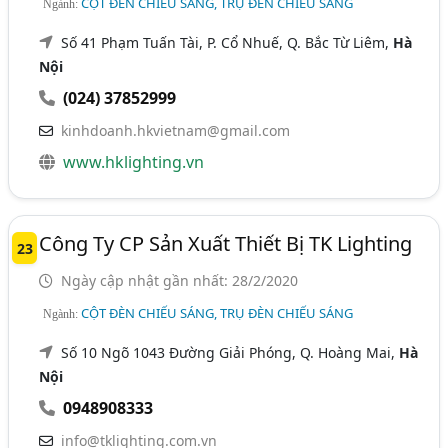
CỘT ĐÈN CHIẾU SÁNG, TRỤ ĐÈN CHIẾU SÁNG
Ngành:
Số 41 Phạm Tuấn Tài, P. Cổ Nhuế, Q. Bắc Từ Liêm,
Hà
Nội
(024) 37852999
kinhdoanh.hkvietnam@gmail.com
www.hklighting.vn
Công Ty CP Sản Xuất Thiết Bị TK Lighting
23
Ngày cập nhật gần nhất: 28/2/2020
CỘT ĐÈN CHIẾU SÁNG, TRỤ ĐÈN CHIẾU SÁNG
Ngành:
Số 10 Ngõ 1043 Đường Giải Phóng, Q. Hoàng Mai,
Hà
Nội
0948908333
info@tklighting.com.vn