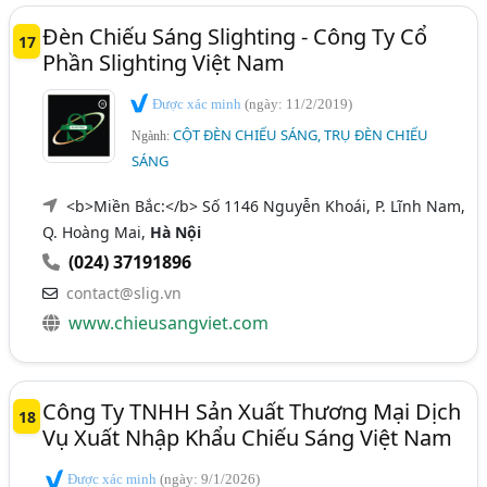
Đèn Chiếu Sáng Slighting - Công Ty Cổ
17
Phần Slighting Việt Nam
Được xác minh
(ngày: 11/2/2019)
CỘT ĐÈN CHIẾU SÁNG, TRỤ ĐÈN CHIẾU
Ngành:
SÁNG
<b>Miền Bắc:</b> Số 1146 Nguyễn Khoái, P. Lĩnh Nam,
Q. Hoàng Mai,
Hà Nội
(024) 37191896
contact@slig.vn
www.chieusangviet.com
Công Ty TNHH Sản Xuất Thương Mại Dịch
18
Vụ Xuất Nhập Khẩu Chiếu Sáng Việt Nam
Được xác minh
(ngày: 9/1/2026)