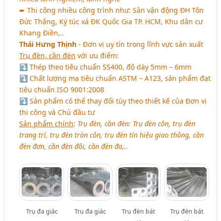
➨ Thi công nhiều công trình như: Sân vận động ĐH Tôn
Đức Thắng, Ký túc xá ĐK Quốc Gia TP. HCM, Khu dân cư
Khang Điền,..
Thái Hưng Thịnh
- Đơn vị uy tín trong lĩnh vực sản xuất
Trụ đèn, cần đèn
với ưu điểm:
⤵ Thép theo tiêu chuẩn SS400, độ dày 5mm – 6mm
⤵ Chất lượng mạ tiêu chuẩn ASTM – A123, sản phẩm đạt
tiêu chuẩn ISO 9001:2008
⤵ Sản phẩm có thể thay đổi tùy theo thiết kế của Đơn vị
thi công và Chủ đầu tư
Sản phẩm chính
:
Trụ đèn, cần đèn: Trụ đèn côn, trụ đèn
trang trí, trụ đèn tròn côn, trụ đèn tín hiệu giao thông, cần
đèn đơn, cần đèn đôi, cần đèn đa,..
Trụ đa giác
Trụ đa giác
Trụ đèn bát
Trụ đèn bát