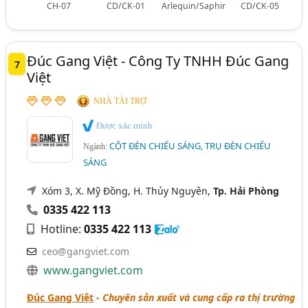
CH-07
CD/CK-01
Arlequin/Saphir
CD/CK-05
Đúc Gang Việt - Công Ty TNHH Đúc Gang
7
Việt
NHÀ TÀI TRỢ
Được xác minh
CỘT ĐÈN CHIẾU SÁNG, TRỤ ĐÈN CHIẾU
Ngành:
SÁNG
Xóm 3, X. Mỹ Đồng, H. Thủy Nguyên,
Tp. Hải Phòng
0335 422 113
Hotline:
0335 422 113
ceo@gangviet.com
www.gangviet.com
Đúc Gang Việt
-
Chuyên sản xuất và cung cấp ra thị trường