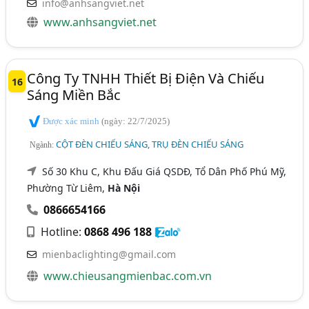
info@anhsangviet.net
www.anhsangviet.net
Công Ty TNHH Thiết Bị Điện Và Chiếu
16
Sáng Miền Bắc
Được xác minh
(ngày: 22/7/2025)
CỘT ĐÈN CHIẾU SÁNG, TRỤ ĐÈN CHIẾU SÁNG
Ngành:
Số 30 Khu C, Khu Đấu Giá QSDĐ, Tổ Dân Phố Phú Mỹ,
Phường Từ Liêm,
Hà Nội
0866654166
Hotline:
0868 496 188
mienbaclighting@gmail.com
www.chieusangmienbac.com.vn