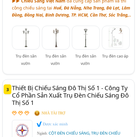
►►
Chiếu Sáng Việt Nam
đã cung cấp sản phẩm và thi
công chiếu sáng tại
Huế, Đà Nẵng, Nha Trang, Đà Lạt, Lâm
Đồng, Đồng Nai, Bình Dương, TP. HCM, Cần Thơ, Sóc Trăng,..
Trụ đèn sân
Trụ đèn sân
Trụ đèn sân
Trụ đèn cao áp
vườn
vườn
vườn
Thiết Bị Chiếu Sáng Đô Thị Số 1 - Công Ty
3
Cổ Phần Sản Xuất Trụ Đèn Chiếu Sáng Đô
Thị Số 1
NHÀ TÀI TRỢ
Được xác minh
CỘT ĐÈN CHIẾU SÁNG, TRỤ ĐÈN CHIẾU
Ngành: