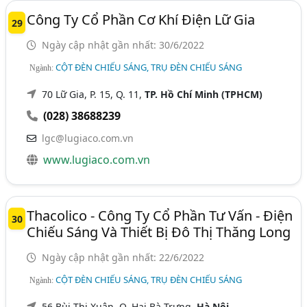
Công Ty Cổ Phần Cơ Khí Điện Lữ Gia
29
Ngày cập nhật gần nhất: 30/6/2022
CỘT ĐÈN CHIẾU SÁNG, TRỤ ĐÈN CHIẾU SÁNG
Ngành:
70 Lữ Gia, P. 15, Q. 11,
TP. Hồ Chí Minh (TPHCM)
(028) 38688239
lgc@lugiaco.com.vn
www.lugiaco.com.vn
Thacolico - Công Ty Cổ Phần Tư Vấn - Điện
30
Chiếu Sáng Và Thiết Bị Đô Thị Thăng Long
Ngày cập nhật gần nhất: 22/6/2022
CỘT ĐÈN CHIẾU SÁNG, TRỤ ĐÈN CHIẾU SÁNG
Ngành:
56 Bùi Thị Xuân, Q. Hai Bà Trưng,
Hà Nội