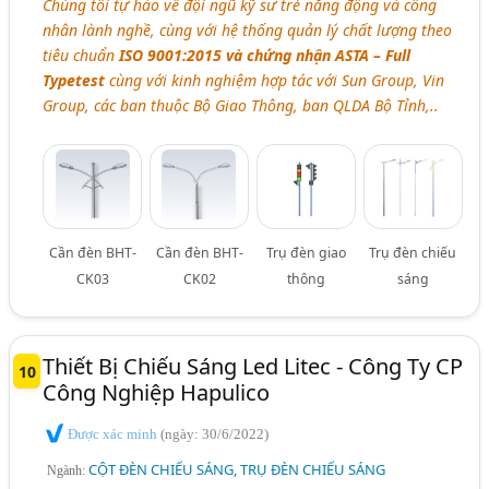
Chúng tôi tự hào về đội ngũ kỹ sư trẻ năng động và công
nhân lành nghề, cùng với hệ thống quản lý chất lượng theo
tiêu chuẩn
ISO 9001:2015 và chứng nhận ASTA – Full
Typetest
cùng với kinh nghiệm hợp tác với Sun Group, Vin
Group, các ban thuộc Bộ Giao Thông, ban QLDA Bộ Tỉnh,..
Cần đèn BHT-
Cần đèn BHT-
Trụ đèn giao
Trụ đèn chiếu
CK03
CK02
thông
sáng
Thiết Bị Chiếu Sáng Led Litec - Công Ty CP
10
Công Nghiệp Hapulico
Được xác minh
(ngày: 30/6/2022)
CỘT ĐÈN CHIẾU SÁNG, TRỤ ĐÈN CHIẾU SÁNG
Ngành: