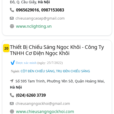
Đô, Q. Cầu Giấy,
Hà Nội
0965629016
,
0987153083
chieusangcaoap@gmail.com
www.nclighting.vn
Thiết Bị Chiếu Sáng Ngọc Khôi - Công Ty
20
TNHH Cơ Điện Ngọc Khôi
Được xác minh
(ngày: 25/7/2022)
CỘT ĐÈN CHIẾU SÁNG, TRỤ ĐÈN CHIẾU SÁNG
Ngành:
Số 595 Tam Trinh, Phường Yên Sở, Quận Hoàng Mai,
Hà Nội
(024) 6260 3739
chieusangngockhoi@gmail.com
www.chieusangngockhoi.com