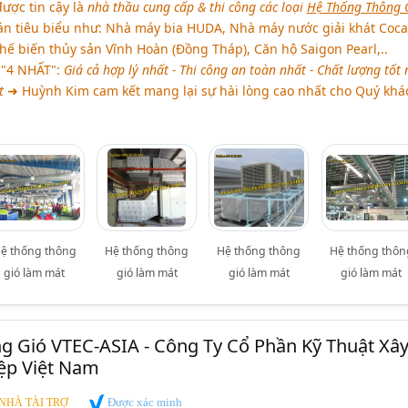
ược tin cậy là
nhà thầu cung cấp & thi công các loại
Hệ Thống Thông G
án tiêu biểu như: Nhà máy bia HUDA, Nhà máy nước giải khát Coca
ế biến thủy sản Vĩnh Hoàn (Đồng Tháp), Căn hộ Saigon Pearl,..
"4 NHẤT":
Giá cả hợp lý nhất - Thi công an toàn nhất - Chất lượng tốt 
t
➜ Huỳnh Kim cam kết mang lại sự hài lòng cao nhất cho Quý khá
ệ thống thông
Hệ thống thông
Hệ thống thông
Hệ thống thôn
gió làm mát
gió làm mát
gió làm mát
gió làm mát
 Gió VTEC-ASIA - Công Ty Cổ Phần Kỹ Thuật Xâ
ệp Việt Nam
Được xác minh
NHÀ TÀI TRỢ