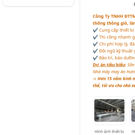
Công Ty TNHH ĐTTM
thống thông gió, l
✔ Cung cấp thiết bị 
✔ Thi công nhanh gọ
✔ Chi phí hợp lý, đ
✔ Đội ngũ kỹ thuật 
✔ Bảo trì, bảo dưỡng
Dự án tiêu biểu
:
Sân
Nhà máy may An Hưng,
➩
Hơn 15 năm kinh n
thể, tối ưu cho nhà 
Hình ảnh thiết bị
H