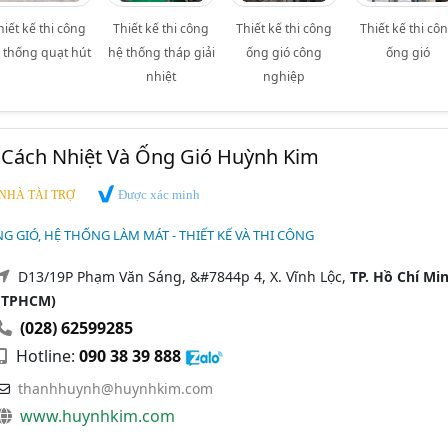
hiết kế thi công
Thiết kế thi công
Thiết kế thi công
Thiết kế thi cô
 thống quạt hút
hệ thống tháp giải
ống gió công
ống gió
nhiệt
nghiệp
Cách Nhiệt Và Ống Gió Huỳnh Kim
Được xác minh
NHÀ TÀI TRỢ
 GIÓ, HỆ THỐNG LÀM MÁT - THIẾT KẾ VÀ THI CÔNG
D13/19P Phạm Văn Sáng, &#7844p 4, X. Vĩnh Lộc,
TP. Hồ Chí Mi
(TPHCM)
(028) 62599285
Hotline:
090 38 39 888
thanhhuynh@huynhkim.com
www.huynhkim.com