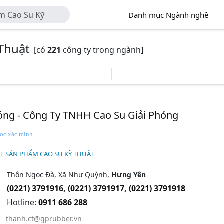
m Cao Su Kỹ
Danh mục Ngành nghề
Thuật
[có
221
công ty trong ngành]
óng - Công Ty TNHH Cao Su Giải Phóng
Được xác minh
NHÀ TÀI TRỢ
T, SẢN PHẨM CAO SU KỸ THUẬT
Thôn Ngọc Đà, Xã Như Quỳnh,
Hưng Yên
(0221) 3791916
,
(0221) 3791917
,
(0221) 3791918
Hotline:
0911 686 288
thanh.ct@gprubber.vn