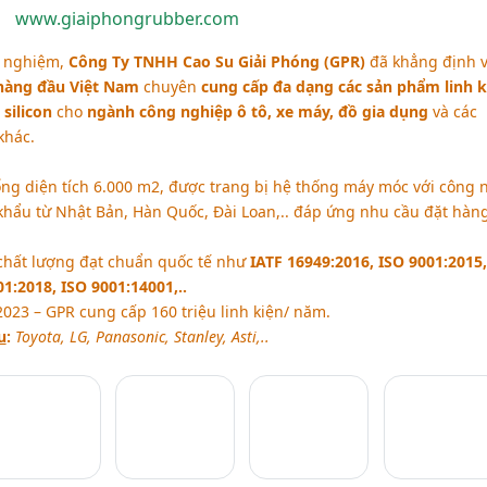
www.giaiphongrubber.com
h nghiệm,
Công Ty TNHH Cao Su Giải Phóng (GPR)
đã khẳng định v
hàng đầu Việt Nam
chuyên
cung cấp đa dạng các sản phẩm linh k
silicon
cho
ngành công nghiệp ô tô, xe máy, đồ gia dụng
và các
khác.
ổng diện tích 6.000 m2, được trang bị hệ thống máy móc với công 
khẩu từ Nhật Bản, Hàn Quốc, Đài Loan,.. đáp ứng nhu cầu đặt hàng
chất lượng đạt chuẩn quốc tế như
IATF 16949:2016, ISO 9001:2015,
1:2018, ISO 9001:14001,..
023 – GPR cung cấp 160 triệu linh kiện/ năm.
u
:
Toyota, LG, Panasonic, Stanley, Asti,..