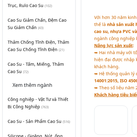
Trục, Rulo Cao Su
(102)
Với hơn 30 năm kin
Cao Su Giảm Chấn, Đệm Cao
thế là
nhà sản xuất 
Su Giảm Chấn
(43)
cao su, nhựa PVC và 
ngành công nghiệp 
Thảm Chống Tĩnh Điện, Thảm
Năng lực sản xuất
:
Cao Su Chống Tĩnh Điện
(21)
➥ Hai nhà máy với t
hiện đại được nhập 
Cao Su - Tấm, Miếng, Thảm
khách hàng.
Cao Su
(72)
➥ Hệ thống quản lý 
14001:2015, ISO 4500
Xem thêm ngành
➥ Theo số liệu năm 2
Khách hàng tiêu biể
Công nghiệp - Vật Tư và Thiết
Bị Công Nghiệp
(763)
Cao Su - Sản Phẩm Cao Su
(516)
Silicone - Gioăng, Nút, ống,