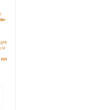
NHÀ TÀI TRỢ
ị
NHÀ TÀI TRỢ
iện
NHÀ TÀI TRỢ
nghệ
NHÀ TÀI TRỢ
 từ
 ISO
NHÀ TÀI TRỢ
NHÀ TÀI TRỢ
NHÀ TÀI TRỢ
NHÀ TÀI TRỢ