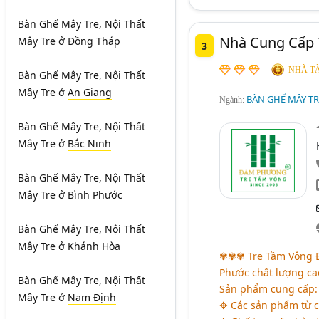
Bàn Ghế Mây Tre, Nội Thất
Nhà Cung Cấp
Mây Tre
ở
Đồng Tháp
3
NHÀ TÀ
Bàn Ghế Mây Tre, Nội Thất
Mây Tre
ở
An Giang
BÀN GHẾ MÂY TRE
Ngành:
Bàn Ghế Mây Tre, Nội Thất
Mây Tre
ở
Bắc Ninh
Bàn Ghế Mây Tre, Nội Thất
Mây Tre
ở
Bình Phước
Bàn Ghế Mây Tre, Nội Thất
Mây Tre
ở
Khánh Hòa
✾✾✾ Tre Tầm Vông Đ
Phước chất lượng c
Bàn Ghế Mây Tre, Nội Thất
Sản phẩm cung cấp:
Mây Tre
ở
Nam Định
✥ Các sản phẩm từ c