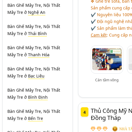
✥ Ghế tre sofa, bàn 
Bàn Ghế Mây Tre, Nội Thất
Sản phẩm cung cấp c
Mây Tre
ở
Nghệ An
✔ Nguyên liệu 100%
✔ Đội ngũ nghệ nhân
Bàn Ghế Mây Tre, Nội Thất
✔ Sản phẩm làm th
Mây Tre
ở
Thái Bình
Cam kết
: Cung cấp n
Bàn Ghế Mây Tre, Nội Thất
Mây Tre
ở
Thanh Hóa
Bàn Ghế Mây Tre, Nội Thất
Mây Tre
ở
Bạc Liêu
Cán tầm vông
Bàn Ghế Mây Tre, Nội Thất
Mây Tre
ở
Bình Định
Thủ Công Mỹ N
Bàn Ghế Mây Tre, Nội Thất
4
Đồng Tháp
Mây Tre
ở
Bến Tre
NHÀ TÀ