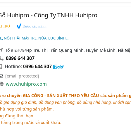
Gỗ Huhipro - Công Ty TNHH Huhipro
Được xác minh
I TRỢ
, NỘI THẤT MÂY TRE, NỨA, LỤC BÌNH,..
Tổ 9 &#7844p Tre, Thị Trấn Quang Minh, Huyện Mê Linh,
Hà Nộ
0396 644 307
Hotline:
0396 644 307
[email protected]
www.huhipro.com
pro chuyên
GIA CÔNG - SẢN XUẤT THEO YÊU CẦU
các sản phẩm g
ồ gia dụng gia đình, đồ dùng văn phòng, đồ dùng nhà hàng, khách sạn
phù hợp với từng sản phẩm.
g đúng thời hạn.
hàng trong nước và xuất khẩu.