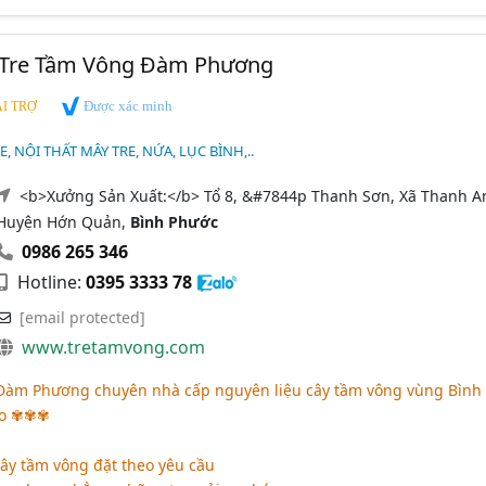
 Tre Tầm Vông Đàm Phương
Được xác minh
I TRỢ
, NỘI THẤT MÂY TRE, NỨA, LỤC BÌNH,..
<b>Xưởng Sản Xuất:</b> Tổ 8, &#7844p Thanh Sơn, Xã Thanh A
Huyện Hớn Quản,
Bình Phước
0986 265 346
Hotline:
0395 3333 78
[email protected]
www.tretamvong.com
àm Phương chuyên nhà cấp nguyên liệu cây tầm vông vùng Bình
ao ✾✾✾
ây tầm vông đặt theo yêu cầu