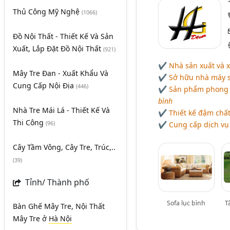
Thủ Công Mỹ Nghệ
(1066)
Đồ Nội Thất - Thiết Kế Và Sản
Xuất, Lắp Đặt Đồ Nội Thất
(921)
✔ Nhà sản xuất và x
Mây Tre Đan - Xuất Khẩu Và
✔ Sở hữu nhà máy sản
Cung Cấp Nội Địa
(446)
✔ Sản phẩm phong 
bình
Nhà Tre Mái Lá - Thiết Kế Và
✔ Thiết kế đậm chất 
Thi Công
✔ Cung cấp dịch vụ 
(96)
Cây Tầm Vông, Cây Tre, Trúc,..
(39)
Tỉnh/ Thành phố
Sofa lục bình
T
Bàn Ghế Mây Tre, Nội Thất
Mây Tre
ở
Hà Nội