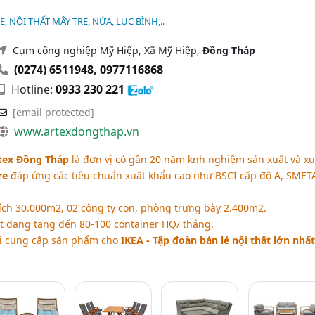
, NỘI THẤT MÂY TRE, NỨA, LỤC BÌNH,..
Cụm công nghiệp Mỹ Hiệp, Xã Mỹ Hiệp,
Đồng Tháp
(0274) 6511948
,
0977116868
Hotline:
0933 230 221
[email protected]
www.artexdongthap.vn
tex Đồng Tháp
là đơn vị có gần 20 năm knh nghiệm sản xuất và xu
re
đáp ứng các tiêu chuẩn xuất khẩu cao như BSCI cấp độ A, SMET
ích 30.000m2, 02 công ty con, phòng trưng bày 2.400m2.
t đang tăng đến 80-100 container HQ/ tháng.
ôi cung cấp sản phẩm cho
IKEA - Tập đoàn bán lẻ nội thất lớn nhất