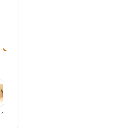
g lục
ục