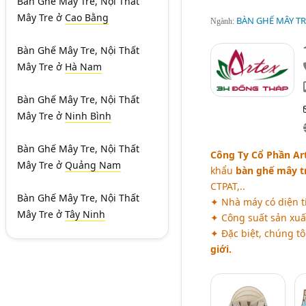
Bàn Ghế Mây Tre, Nội Thất
Mây Tre
ở
Cao Bằng
BÀN GHẾ MÂY TRE
Ngành:
Bàn Ghế Mây Tre, Nội Thất
Mây Tre
ở
Hà Nam
Bàn Ghế Mây Tre, Nội Thất
Mây Tre
ở
Ninh Bình
Bàn Ghế Mây Tre, Nội Thất
Công Ty Cổ Phần Ar
Mây Tre
ở
Quảng Nam
khẩu
bàn ghế mây t
CTPAT,..
Bàn Ghế Mây Tre, Nội Thất
✦ Nhà máy có diện t
Mây Tre
ở
Tây Ninh
✦ Công suất sản xuấ
✦ Đặc biệt, chúng t
giới.