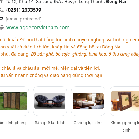
Tổ 12, Khu 14, Xã Long Đức, Huyện Long Thành,
Đồng Nai
(0251) 2633579
[email protected]
www.hgdecorvietnam.com
uất khẩu Đồ nội thất bằng lục bình chuyên nghiệp và kinh nghiệm
 xuất có diện tích lớn, khép kín và đồng bộ tại Đồng Nai
phú, đa dạng:
Bộ bàn ghế, bộ sofa, giường, bình hoa, ổ thú cưng bằn
châu á và châu âu, mới mẻ, hiện đại và tiện lợi.
tư vấn nhanh chóng và giao hàng đúng thời hạn.
ấm bình phong
Bàn ghế lục bình
Giường lục bình
Khung gương l
bình