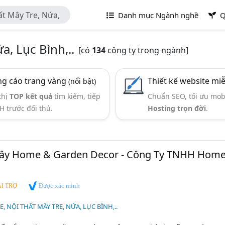
t Mây Tre, Nứa,
Danh mục Ngành nghề
Q
a, Lục Bình,..
[có
134
công ty trong ngành]
g cáo trang vàng
Thiết kế website mi
(nổi bật)
thị
TOP kết quả
tìm kiếm, tiếp
Chuẩn SEO, tối ưu mob
H trước đối thủ.
Hosting trọn đời
.
ây Home & Garden Decor - Công Ty TNHH Hom
Được xác minh
I TRỢ
, NỘI THẤT MÂY TRE, NỨA, LỤC BÌNH,..