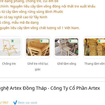
tre dạng phẳng, chõng tre, củi em bé
hính: Nguyên liệu cây tầm vông đóng nội thất tre xuất khẩu
 từ cây tầm vông rừng vùng Bình Phước
 có tay nghề cao từ Tây Ninh
ủ công, mẫu mã đa dạng
guyên liệu cây tầm vông chất lượng số 1 Việt Nam.
Chõng tre
Ghế tre nhỏ lục
Ghế tầm vông
Thang tầm vô
giác
ghệ Artex Đồng Tháp - Công Ty Cổ Phần Artex
Được xác minh
I TRỢ