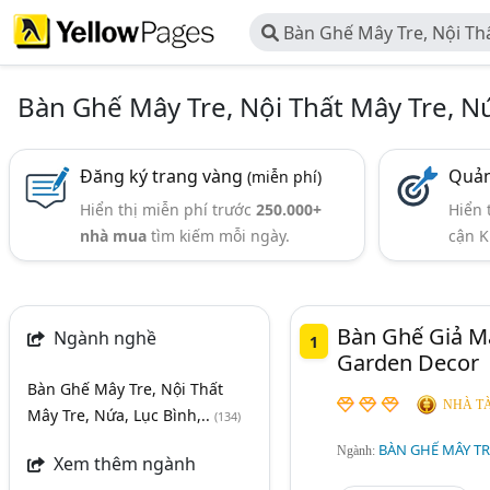
Bàn Ghế Mây Tre, Nội Thấ
Lục Bình,..
Bàn Ghế Mây Tre, Nội Thất Mây Tre, Nứ
Đăng ký trang vàng
Quản
(miễn phí)
Hiển thị miễn phí trước
250.000+
Hiển 
nhà mua
tìm kiếm mỗi ngày.
cận K
Bàn Ghế Giả M
Ngành nghề
1
Garden Decor
Bàn Ghế Mây Tre, Nội Thất
NHÀ TÀ
Mây Tre, Nứa, Lục Bình,..
(134)
BÀN GHẾ MÂY TRE
Ngành:
Xem thêm ngành