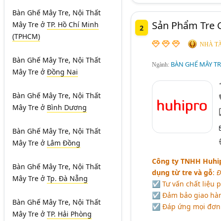
Bàn Ghế Mây Tre, Nội Thất
Sản Phẩm Tre 
Mây Tre
ở
TP. Hồ Chí Minh
2
(TPHCM)
NHÀ TÀ
Bàn Ghế Mây Tre, Nội Thất
BÀN GHẾ MÂY TRE
Ngành:
Mây Tre
ở
Đồng Nai
Bàn Ghế Mây Tre, Nội Thất
Mây Tre
ở
Bình Dương
Bàn Ghế Mây Tre, Nội Thất
Mây Tre
ở
Lâm Đồng
Công ty TNHH Huhi
Bàn Ghế Mây Tre, Nội Thất
dụng từ tre và gỗ
:
Đ
Mây Tre
ở
Tp. Đà Nẵng
☑ Tư vấn chất liệu 
☑ Đảm bảo giao hàn
Bàn Ghế Mây Tre, Nội Thất
☑ Đáp ứng mọi đơn 
Mây Tre
ở
TP. Hải Phòng