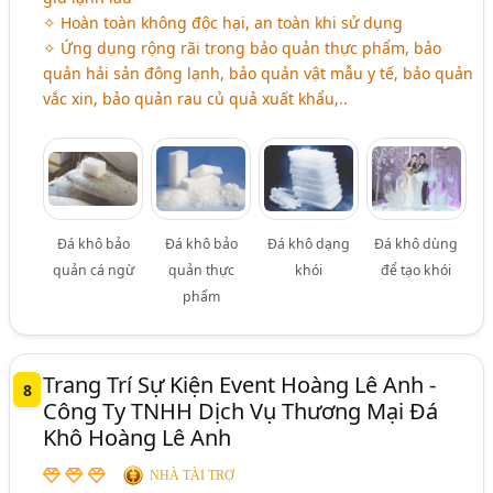
✧ Hoàn toàn không độc hại, an toàn khi sử dụng
✧ Ứng dụng rộng rãi trong bảo quản thực phẩm, bảo
quản hải sản đông lạnh, bảo quản vật mẫu y tế, bảo quản
vắc xin, bảo quản rau củ quả xuất khẩu,..
Đá khô bảo
Đá khô bảo
Đá khô dạng
Đá khô dùng
quản cá ngừ
quản thực
khói
để tạo khói
phẩm
Trang Trí Sự Kiện Event Hoàng Lê Anh -
8
Công Ty TNHH Dịch Vụ Thương Mại Đá
Khô Hoàng Lê Anh
NHÀ TÀI TRỢ