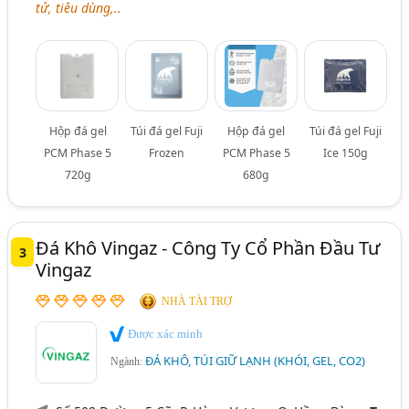
tử, tiêu dùng,..
Hộp đá gel
Túi đá gel Fuji
Hộp đá gel
Túi đá gel Fuji
PCM Phase 5
Frozen
PCM Phase 5
Ice 150g
720g
680g
Đá Khô Vingaz - Công Ty Cổ Phần Đầu Tư
3
Vingaz
NHÀ TÀI TRỢ
Được xác minh
ĐÁ KHÔ, TÚI GIỮ LẠNH (KHÓI, GEL, CO2)
Ngành: