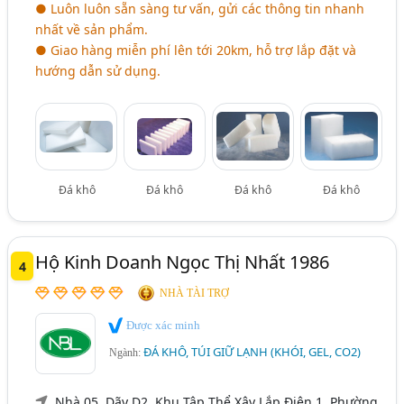
● Luôn luôn sẵn sàng tư vấn, gửi các thông tin nhanh
nhất về sản phẩm.
● Giao hàng miễn phí lên tới 20km, hỗ trợ lắp đặt và
hướng dẫn sử dụng.
Đá khô
Đá khô
Đá khô
Đá khô
Hộ Kinh Doanh Ngọc Thị Nhất 1986
4
NHÀ TÀI TRỢ
Được xác minh
ĐÁ KHÔ, TÚI GIỮ LẠNH (KHÓI, GEL, CO2)
Ngành:
Nhà 05, Dãy D2, Khu Tập Thể Xây Lắp Điện 1, Phường