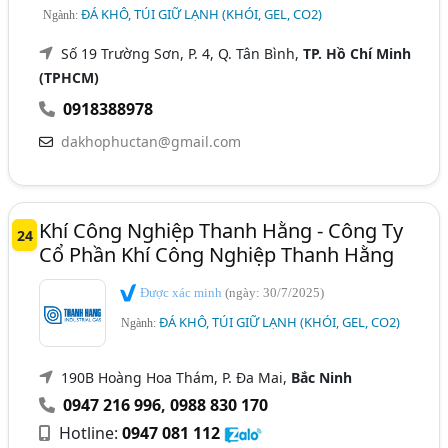
ĐÁ KHÔ, TÚI GIỮ LẠNH (KHÓI, GEL, CO2)
Ngành:
Số 19 Trường Sơn, P. 4, Q. Tân Bình,
TP. Hồ Chí Minh
(TPHCM)
0918388978
dakhophuctan@gmail.com
Khí Công Nghiệp Thanh Hằng - Công Ty
24
Cổ Phần Khí Công Nghiệp Thanh Hằng
Được xác minh
(ngày: 30/7/2025)
ĐÁ KHÔ, TÚI GIỮ LẠNH (KHÓI, GEL, CO2)
Ngành:
190B Hoàng Hoa Thám, P. Đa Mai,
Bắc Ninh
0947 216 996
,
0988 830 170
Hotline:
0947 081 112