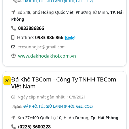
ĐÁ KHÔ, TÚI GIỮ LẠNH (KHÓI, GEL, CO2)
Ngành:
Số 248, phố Hoàng Quốc Việt, Phường Tứ Minh,
TP. Hải
Phòng
0933886866
Hotline:
0933 886 866
ecosunhdjsc@gmail.com
www.dakhodakhoi.com.vn
Đá Khô TBCom - Công Ty TNHH TBCom
20
Việt Nam
Ngày cập nhật gần nhất: 10/8/2021
ĐÁ KHÔ, TÚI GIỮ LẠNH (KHÓI, GEL, CO2)
Ngành:
Km 27+400 Quốc Lộ 10, H. An Dương,
Tp. Hải Phòng
(0225) 3600228