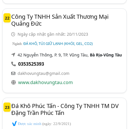
Công Ty TNHH Sản Xuất Thương Mại
22
Quảng Đức
Ngày cập nhật gần nhất: 20/11/2023
ĐÁ KHÔ, TÚI GIỮ LẠNH (KHÓI, GEL, CO2)
Ngành:
42 Nguyễn Thông, P. 9, TP. Vũng Tàu,
Bà Rịa-Vũng Tàu
0353525393
dakhovungtau@gmail.com
www.dakhovungtau.com
Đá Khô Phúc Tấn - Công Ty TNHH TM DV
23
Đặng Trần Phúc Tấn
Được xác minh
(ngày: 22/9/2021)