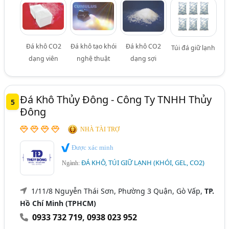
Đá khô CO2
Đá khô tạo khói
Đá khô CO2
Túi đá giữ lạnh
dạng viên
nghệ thuật
dạng sợi
Đá Khô Thủy Đông - Công Ty TNHH Thủy
5
Đông
NHÀ TÀI TRỢ
Được xác minh
ĐÁ KHÔ, TÚI GIỮ LẠNH (KHÓI, GEL, CO2)
Ngành:
1/11/8 Nguyễn Thái Sơn, Phường 3 Quận, Gò Vấp,
TP.
Hồ Chí Minh (TPHCM)
0933 732 719
,
0938 023 952