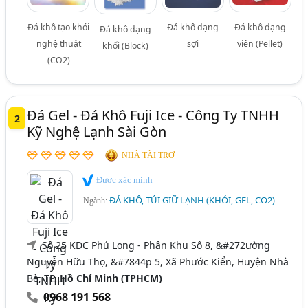
Đá khô tạo khói
Đá khô dạng
Đá khô dạng
Đá khô dạng
nghệ thuật
sợi
viên (Pellet)
khối (Block)
(CO2)
Đá Gel - Đá Khô Fuji Ice - Công Ty TNHH
2
Kỹ Nghệ Lạnh Sài Gòn
NHÀ TÀI TRỢ
Được xác minh
ĐÁ KHÔ, TÚI GIỮ LẠNH (KHÓI, GEL, CO2)
Ngành:
Số 25 KDC Phú Long - Phân Khu Số 8, &#272ường
Nguyễn Hữu Thọ, &#7844p 5, Xã Phước Kiển, Huyện Nhà
Bè,
TP. Hồ Chí Minh (TPHCM)
0968 191 568