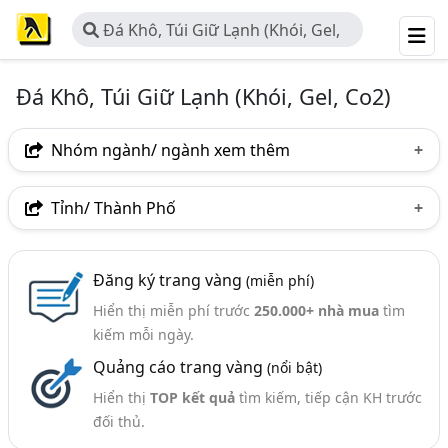
Đá Khô, Túi Giữ Lạnh (Khói, Gel,
Co2)
Đá Khô, Túi Giữ Lạnh (Khói, Gel, Co2)
Nhóm ngành/ ngành xem thêm
Ngành nghề
Tỉnh/ Thành Phố
Đá Khô, Túi Giữ Lạnh (Khói, Gel, Co2)
(86)
Hà Nội
TP. Hồ Chí Minh (TPHCM)
Đồng Nai
Ngành xem thêm
Đăng ký trang vàng
(miễn phí)
Bình Dương
Tp. Đà Nẵng
TP. Hải Phòng
Hiển thị miễn phí trước
250.000+ nhà mua
tìm
Điện Lạnh Công Nghiệp - Thiết Bị Và Hệ Thống Điện
Bà Rịa-Vũng Tàu
Bắc Ninh
Khánh Hòa
kiếm mỗi ngày.
Lạnh Công Nghiệp (752)
Quảng cáo trang vàng
(nổi bật)
Thái Nguyên
Thanh Hóa
Bắc Giang
Khí Công Nghiệp - Sản Xuất Và Phân Phối (Khí Nito,
Hydro,..Và Thiết Bị) (338)
Hiển thị
TOP kết quả
tìm kiếm, tiếp cận KH trước
Hải Dương
Long An
đối thủ.
Thiết Bị Lạnh Ngành Thực Phẩm (15)