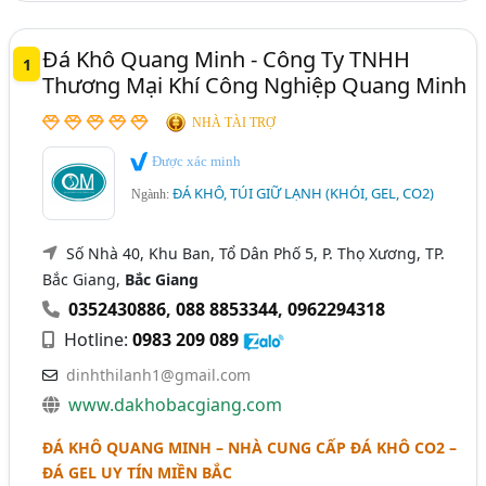
Thiết Bị Lạnh Ngành Thủy Sản (11)
Đá Khô Quang Minh - Công Ty TNHH
Thùng Xe Đông Lạnh (8)
1
Thương Mại Khí Công Nghiệp Quang Minh
NHÀ TÀI TRỢ
Được xác minh
ĐÁ KHÔ, TÚI GIỮ LẠNH (KHÓI, GEL, CO2)
Ngành:
Số Nhà 40, Khu Ban, Tổ Dân Phố 5, P. Thọ Xương, TP.
Bắc Giang,
Bắc Giang
0352430886
,
088 8853344
,
0962294318
Hotline:
0983 209 089
dinhthilanh1@gmail.com
www.dakhobacgiang.com
ĐÁ KHÔ QUANG MINH – NHÀ CUNG CẤP ĐÁ KHÔ CO2 –
ĐÁ GEL UY TÍN MIỀN BẮC