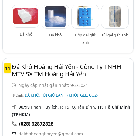
Đá khô
Đá khô
Hộp gel giữ
Túi gel giữ lạnh
lạnh
Đá Khô Hoàng Hải Yến - Công Ty TNHH
14
MTV SX TM Hoàng Hải Yến
Ngày cập nhật gần nhất: 9/8/2021
ĐÁ KHÔ, TÚI GIỮ LẠNH (KHÓI, GEL, CO2)
Ngành:
98/99 Phan Huy ích, P. 15, Q. Tân Bình,
TP. Hồ Chí Minh
(TPHCM)
(028) 62872828
dakhohoanghaiyen@gmail.com