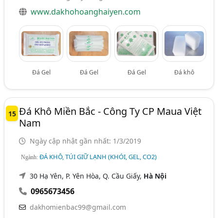
www.dakhohoanghaiyen.com
Đá Gel
Đá Gel
Đá Gel
Đá khô
Đá Khô Miền Bắc - Công Ty CP Maua Việt
15
Nam
Ngày cập nhật gần nhất: 1/3/2019
ĐÁ KHÔ, TÚI GIỮ LẠNH (KHÓI, GEL, CO2)
Ngành:
30 Hạ Yên, P. Yên Hòa, Q. Cầu Giấy,
Hà Nội
0965673456
dakhomienbac99@gmail.com