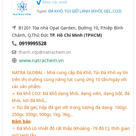
Được xác minh
ĐÁ KHÔ, TÚI GIỮ LẠNH (KHÓI, GEL, CO2)
Ngành:
B1201 Tòa nhà Opal Garden, Đường 10, P.hiệp Bình
Chánh, Q.Thủ Đức
TP. Hồ Chí Minh (TPHCM)
0919995528
thanh.ntp@natrachem.vn
www.natrachem.vn
NATRA GLOBAL - Nhà cung cấp Đá Khô, Túi Đá Khô uy tín
trên thị trường cùng năng lực cung ứng 10 tấn/ngày với
các sản phẩm:
➢ Đá khô CO2: Đá khô dạng khối, dạng viên, dạng bột, đá
khói, sợi đá khô,..
➢ Túi đá gel, hộp đá gel với trọng lượng đa dạng: 100gr,
250gr, 350gr, 500gr, 1kg, 3kg,..
Đảm bảo
:
✧ Đá khô có nhiệt độ rất thấp (khoảng -79 độ C), thời gian
giữ lạnh lâu