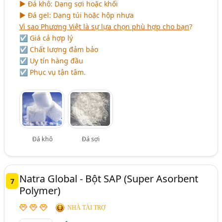
► Đá khô: Dạng sợi hoặc khối
► Đá gel: Dạng túi hoặc hộp nhựa
Vì sao Phương Việt là sự lựa chọn phù hợp cho bạn
?
☑ Giá cả hợp lý
☑ Chất lượng đảm bảo
☑ Uy tín hàng đầu
☑ Phục vụ tận tâm.
Đá khô
Đá sợi
Natra Global - Bột SAP (Super Asorbent
7
Polymer)
NHÀ TÀI TRỢ