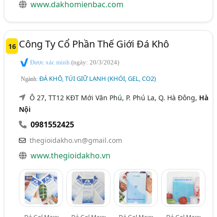
www.dakhomienbac.com
Công Ty Cổ Phần Thế Giới Đá Khô
16
Được xác minh
(ngày: 20/3/2024)
ĐÁ KHÔ, TÚI GIỮ LẠNH (KHÓI, GEL, CO2)
Ngành:
Ô 27, TT12 KĐT Mới Văn Phú, P. Phú La, Q. Hà Đông,
Hà
Nội
0981552425
thegioidakho.vn@gmail.com
www.thegioidakho.vn