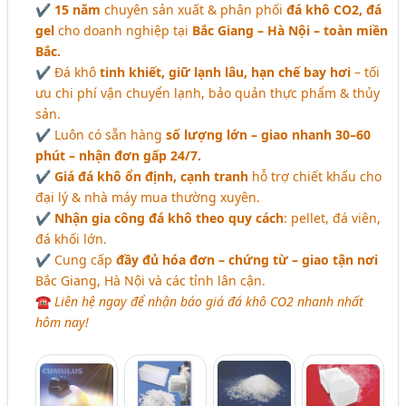
✔
15 năm
chuyên sản xuất & phân phối
đá khô CO2, đá
gel
cho doanh nghiệp tại
Bắc Giang – Hà Nội – toàn miền
Bắc.
✔ Đá khô
tinh khiết, giữ lạnh lâu, hạn chế bay hơi
– tối
ưu chi phí vận chuyển lạnh, bảo quản thực phẩm & thủy
sản.
✔ Luôn có sẵn hàng
số lượng lớn – giao nhanh 30–60
phút – nhận đơn gấp 24/7.
✔
Giá đá khô ổn định, cạnh tranh
hỗ trợ chiết khấu cho
đại lý & nhà máy mua thường xuyên.
✔
Nhận gia công đá khô theo quy cách
: pellet, đá viên,
đá khối lớn.
✔ Cung cấp
đầy đủ hóa đơn – chứng từ – giao tận nơi
Bắc Giang, Hà Nội và các tỉnh lân cận.
☎
Liên hệ ngay để nhận báo giá đá khô CO2 nhanh nhất
hôm nay!