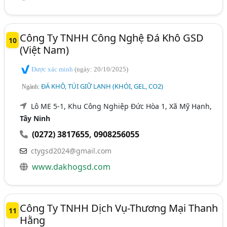
Công Ty TNHH Công Nghệ Đá Khô GSD
10
(Việt Nam)
Được xác minh
(ngày: 20/10/2025)
ĐÁ KHÔ, TÚI GIỮ LẠNH (KHÓI, GEL, CO2)
Ngành:
Lô ME 5-1, Khu Công Nghiệp Đức Hòa 1, Xã Mỹ Hạnh,
Tây Ninh
(0272) 3817655
,
0908256055
ctygsd2024@gmail.com
www.dakhogsd.com
Công Ty TNHH Dịch Vụ-Thương Mại Thanh
11
Hằng