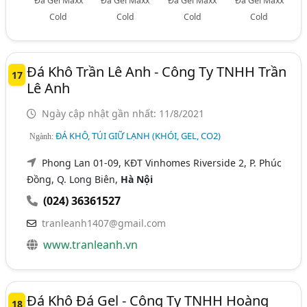
Đá Gel Maxx
Đá Gel Maxx
Đá Gel Maxx
Đá Gel Maxx
Cold
Cold
Cold
Cold
Đá Khô Trần Lê Anh - Công Ty TNHH Trần
17
Lê Anh
Ngày cập nhật gần nhất: 11/8/2021
ĐÁ KHÔ, TÚI GIỮ LẠNH (KHÓI, GEL, CO2)
Ngành:
Phong Lan 01-09, KĐT Vinhomes Riverside 2, P. Phúc
Đồng, Q. Long Biên,
Hà Nội
(024) 36361527
tranleanh1407@gmail.com
www.tranleanh.vn
Đá Khô Đá Gel - Công Ty TNHH Hoàng
18