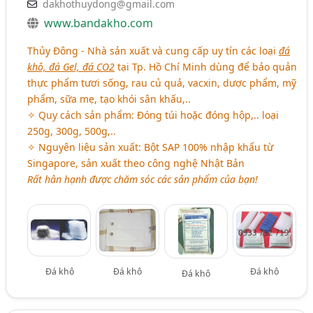
dakhothuydong@gmail.com
www.bandakho.com
Thủy Đông - Nhà sản xuất và cung cấp uy tín các loại
đá
khô, đá Gel, đá CO2
tại Tp. Hồ Chí Minh dùng để bảo quản
thực phẩm tươi sống, rau củ quả, vacxin, dược phẩm, mỹ
phẩm, sữa mẹ, tạo khói sân khấu,..
✧ Quy cách sản phẩm: Đóng túi hoặc đóng hộp,.. loại
250g, 300g, 500g,..
✧ Nguyên liệu sản xuất: Bột SAP 100% nhập khẩu từ
Singapore, sản xuất theo công nghệ Nhật Bản
Rất hân hạnh được chăm sóc các sản phẩm của bạn!
Đá khô
Đá khô
Đá khô
Đá khô