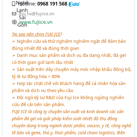
Hotline:
0968 191 568
thu.hx@fujiice.vn
www.fujiice.vn
Tại sao nên chọn FUJI ICE
?
➢ Nghiên cứu và thử nghiệm nghiêm ngặt để đảm bảo
đúng nhiệt độ và đúng thời gian
➢ Danh mục sản phẩm và dịch vụ đa dạng nhất, đá gel
có thời gian giữ lạnh lâu nhất
➢ Sản xuất trên dây chuyền máy móc nhập khẩu đồng bộ,
tỷ lệ tự động hóa > 80%
➢ Hợp tác chặt chẽ với khách hàng để cá nhân hóa sản
phẩm và dịch vụ theo yêu cầu
➢ Đội ngũ kỹ sư R&D của Fuji Ice không ngừng nghiên
cứu để cải tiến sản phẩm.
FUJI ICE là công ty chuyên sản xuất và kinh doanh các sản
phẩm đá gel và giải pháp kiểm soát nhiệt độ thụ động
chuyên dùng trong ngành dược phẩm, vacxin, y tế, công nghệ
tế bào và gene, thú y, thực phẩm, cold chain logistics, điện