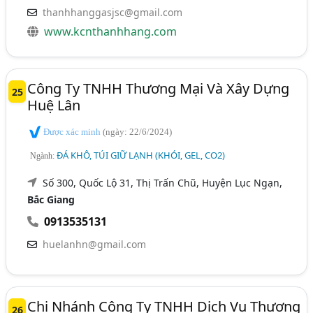
thanhhanggasjsc@gmail.com
www.kcnthanhhang.com
Công Ty TNHH Thương Mại Và Xây Dựng
25
Huệ Lân
Được xác minh
(ngày: 22/6/2024)
ĐÁ KHÔ, TÚI GIỮ LẠNH (KHÓI, GEL, CO2)
Ngành:
Số 300, Quốc Lộ 31, Thị Trấn Chũ, Huyện Lục Ngạn,
Bắc Giang
0913535131
huelanhn@gmail.com
Chi Nhánh Công Ty TNHH Dịch Vụ Thương
26