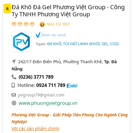
Đá Khô Đá Gel Phương Việt Group - Công
6
Ty TNHH Phương Việt Group
NHÀ TÀI TRỢ
Được xác minh
ĐÁ KHÔ, TÚI GIỮ LẠNH (KHÓI, GEL, CO2)
Ngành:
242/17 Điện Biên Phủ, Phường Thanh Khê,
Tp. Đà
Nẵng
(0236) 3771 789
Hotline:
0924 711 789
pvgroup79@gmail.com
www.phuongvietgroup.vn
Phương Việt Group - Giải Pháp Tiên Phong Cho Ngành Công
Nghiệp!
Với các sản phẩm chính
: