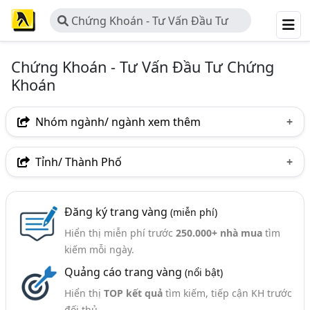
Chứng Khoán - Tư Vấn Đầu Tư
Chứng Khoán
Chứng Khoán - Tư Vấn Đầu Tư Chứng
Khoán
Nhóm ngành/ ngành xem thêm
Ngành nghề
Tỉnh/ Thành Phố
Chứng Khoán - Tư Vấn Đầu Tư Chứng Khoán
(30)
Hà Nội
TP. Hồ Chí Minh (TPHCM)
Ngành xem thêm
Đăng ký trang vàng
(miễn phí)
Hiển thị miễn phí trước
250.000+ nhà mua
tìm
Chứng Khoán - Môi Giới Chứng Khoán (212)
kiếm mỗi ngày.
Chứng Khoán - Công Ty Chứng Khoán (81)
Quảng cáo trang vàng
(nổi bật)
Chứng Khoán - Dịch Vụ Tài Chính Chứng Khoán (49)
Hiển thị
TOP kết quả
tìm kiếm, tiếp cận KH trước
đối thủ.