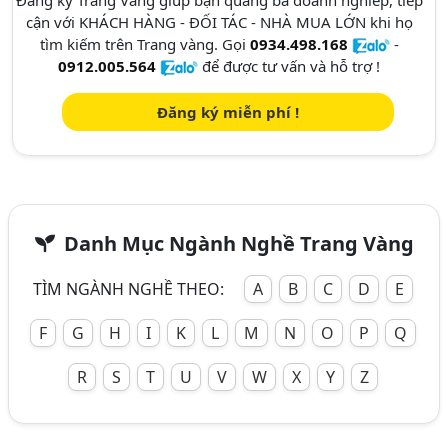
cận với KHÁCH HÀNG - ĐỐI TÁC - NHÀ MUA LỚN khi họ
tìm kiếm trên Trang vàng. Gọi
0934.498.168
-
0912.005.564
để được tư vấn và hỗ trợ !
Đăng ký miễn phí !
Danh Mục Ngành Nghề Trang Vàng
TÌM NGÀNH NGHỀ THEO:
A
B
C
D
E
F
G
H
I
K
L
M
N
O
P
Q
R
S
T
U
V
W
X
Y
Z