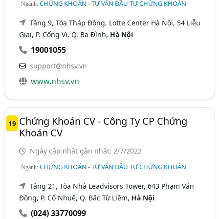
CHỨNG KHOÁN - TƯ VẤN ĐẦU TƯ CHỨNG KHOÁN
Ngành:
Tầng 9, Tòa Tháp Đông, Lotte Center Hà Nội, 54 Liễu
Giai, P. Cống Vị, Q. Ba Đình,
Hà Nội
19001055
support@nhsv.vn
www.nhsv.vn
Chứng Khoán CV - Công Ty CP Chứng
19
Khoán CV
Ngày cập nhật gần nhất: 2/7/2022
CHỨNG KHOÁN - TƯ VẤN ĐẦU TƯ CHỨNG KHOÁN
Ngành:
Tầng 21, Tòa Nhà Leadvisors Tower, 643 Phạm Văn
Đồng, P. Cổ Nhuế, Q. Bắc Từ Liêm,
Hà Nội
(024) 33770099