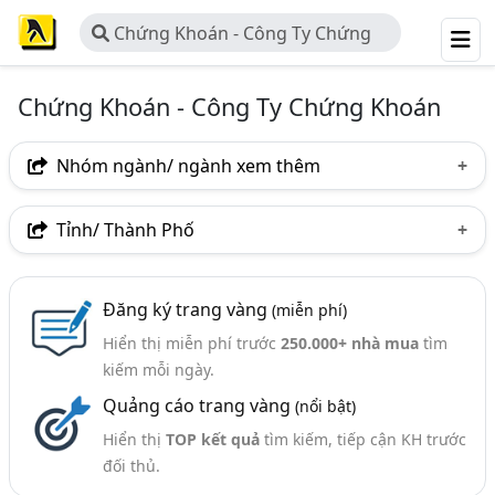
Chứng Khoán - Công Ty Chứng
Khoán
Chứng Khoán - Công Ty Chứng Khoán
Nhóm ngành/ ngành xem thêm
Ngành nghề
Tỉnh/ Thành Phố
Chứng Khoán - Công Ty Chứng Khoán
(81)
Hà Nội
TP. Hồ Chí Minh (TPHCM)
TP. Hải Phòng
Nhóm ngành nghề
Đăng ký trang vàng
(miễn phí)
Nghệ An
Thái Nguyên
Bến Tre
Hiển thị miễn phí trước
250.000+ nhà mua
tìm
Chứng Khoán - Môi Giới Chứng Khoán (212)
kiếm mỗi ngày.
Chứng Khoán - Dịch Vụ Tài Chính Chứng Khoán (49)
Quảng cáo trang vàng
(nổi bật)
Chứng Khoán - Tư Vấn Đầu Tư Chứng Khoán (30)
Hiển thị
TOP kết quả
tìm kiếm, tiếp cận KH trước
đối thủ.
Ngành xem thêm