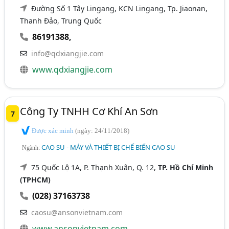
Đường Số 1 Tây Lingang, KCN Lingang, Tp. Jiaonan,
Thanh Đảo, Trung Quốc
86191388
,
info@qdxiangjie.com
www.qdxiangjie.com
Công Ty TNHH Cơ Khí An Sơn
7
Được xác minh
(ngày: 24/11/2018)
CAO SU - MÁY VÀ THIẾT BỊ CHẾ BIẾN CAO SU
Ngành:
75 Quốc Lộ 1A, P. Thạnh Xuân, Q. 12,
TP. Hồ Chí Minh
(TPHCM)
(028) 37163738
caosu@ansonvietnam.com
www.ansonvietnam.com