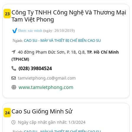
Công Ty TNHH Công Nghệ Và Thương Mại
23
Tam Việt Phong
Được xác minh
(ngày: 26/10/2019)
CAO SU - MÁY VÀ THIẾT BỊ CHẾ BIẾN CAO SU
Ngành:
40 đờng Phạm Đức Sơn, P. 18, Q.8,
TP. Hồ Chí Minh
(TPHCM)
(028) 39804524
tamvietphong.co@gmail.com
www.tamvietphong.com
Cao Su Giống Minh Sử
24
Ngày cập nhật gần nhất: 1/3/2024
CAO SU - MÁY VÀ THIẾT BỊ CHẾ BIẾN CAO SU
Ngành: