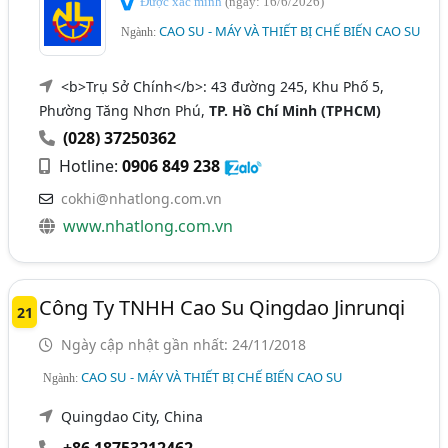
Được xác minh
(ngày: 16/6/2026)
CAO SU - MÁY VÀ THIẾT BỊ CHẾ BIẾN CAO SU
Ngành:
<b>Trụ Sở Chính</b>: 43 đường 245, Khu Phố 5,
Phường Tăng Nhơn Phú,
TP. Hồ Chí Minh (TPHCM)
(028) 37250362
Hotline:
0906 849 238
cokhi@nhatlong.com.vn
www.nhatlong.com.vn
Công Ty TNHH Cao Su Qingdao Jinrunqi
21
Ngày cập nhật gần nhất: 24/11/2018
CAO SU - MÁY VÀ THIẾT BỊ CHẾ BIẾN CAO SU
Ngành:
Quingdao City, China