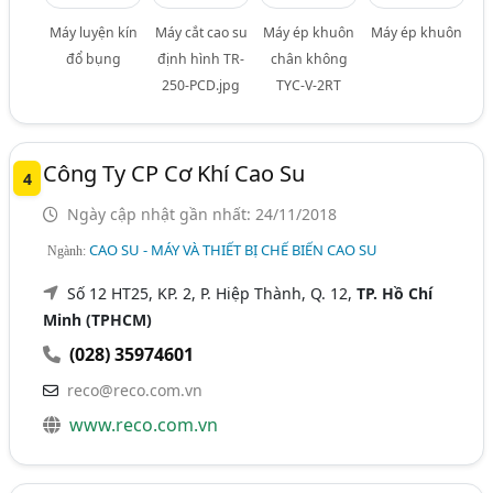
Máy luyện kín
Máy cắt cao su
Máy ép khuôn
Máy ép khuôn
đổ bụng
định hình TR-
chân không
250-PCD.jpg
TYC-V-2RT
Công Ty CP Cơ Khí Cao Su
4
Ngày cập nhật gần nhất: 24/11/2018
CAO SU - MÁY VÀ THIẾT BỊ CHẾ BIẾN CAO SU
Ngành:
Số 12 HT25, KP. 2, P. Hiệp Thành, Q. 12,
TP. Hồ Chí
Minh (TPHCM)
(028) 35974601
reco@reco.com.vn
www.reco.com.vn