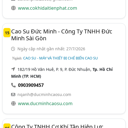
www.cokhidaitienphat.com
Cao Su Đức Minh - Công Ty TNHH Đức
15
Minh Sài Gòn
Ngày cập nhật gần nhất: 27/7/2026
CAO SU - MÁY VÀ THIẾT BỊ CHẾ BIẾN CAO SU
Ngành:
182/19 Hồ Văn Huê, P. 9, P. Đức Nhuận,
Tp. Hồ Chí
Minh (TP. HCM)
0903909457
nqanh@ducminhcaosu.com
www.ducminhcaosu.com
Công Ty TNHH Cơ Khí Tân Hiệp Lực