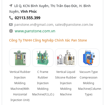
Lô Q, KCN Bình Xuyên, Thị Trấn Đạo Đức, H. Bình
Xuyên,
Vĩnh Phúc
02113.555.399
panstone.vn@gmail.com
,
sales@panstone.com.tw
www.panstone.com.vn
Công Ty TNHH Công Nghiệp Chính Xác Pan Stone
Vertical Rubber
C Frame
Vertical Liquid
Vacuum Type
Injection
Rubber
Silicone Rubber
Compression
Molding
Injection
Injection
Molding
Machine(With
Molding
Molding
Machine(Column
Horizontal
Machine(F.I.L.O.)
Machine
Type)
Injection Unit)