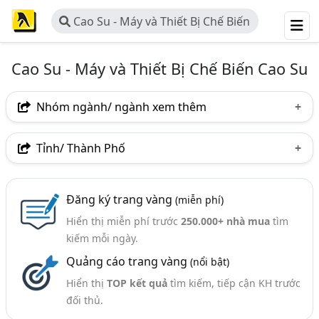
Cao Su - Máy và Thiết Bị Chế Biến
Cao Su
Cao Su - Máy và Thiết Bị Chế Biến Cao Su
Nhóm ngành/ ngành xem thêm
Ngành nghề
Tỉnh/ Thành Phố
Cao Su - Máy Và Thiết Bị Chế Biến Cao Su
(32)
Hà Nội
TP. Hồ Chí Minh (TPHCM)
Bình Dương
Ngành xem thêm
Đăng ký trang vàng
(miễn phí)
Vĩnh Phúc
Long An
Tây Ninh
Hiển thị miễn phí trước
250.000+ nhà mua
tìm
Cao Su - Vật Tư Và Dụng Cụ Khai Thác Cao Su (39)
kiếm mỗi ngày.
Quảng cáo trang vàng
(nổi bật)
Hiển thị
TOP kết quả
tìm kiếm, tiếp cận KH trước
đối thủ.