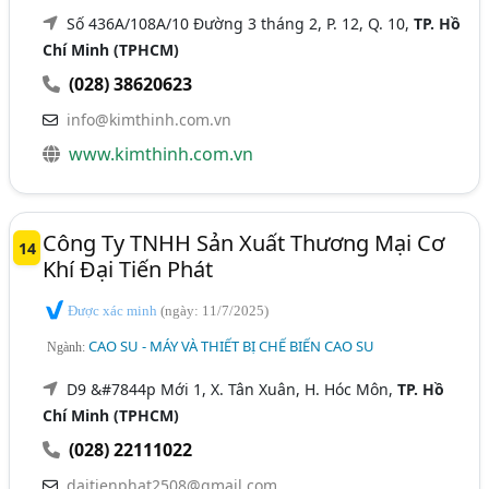
Số 436A/108A/10 Đường 3 tháng 2, P. 12, Q. 10,
TP. Hồ
Chí Minh (TPHCM)
(028) 38620623
info@kimthinh.com.vn
www.kimthinh.com.vn
Công Ty TNHH Sản Xuất Thương Mại Cơ
14
Khí Đại Tiến Phát
Được xác minh
(ngày: 11/7/2025)
CAO SU - MÁY VÀ THIẾT BỊ CHẾ BIẾN CAO SU
Ngành:
D9 &#7844p Mới 1, X. Tân Xuân, H. Hóc Môn,
TP. Hồ
Chí Minh (TPHCM)
(028) 22111022
daitienphat2508@gmail.com