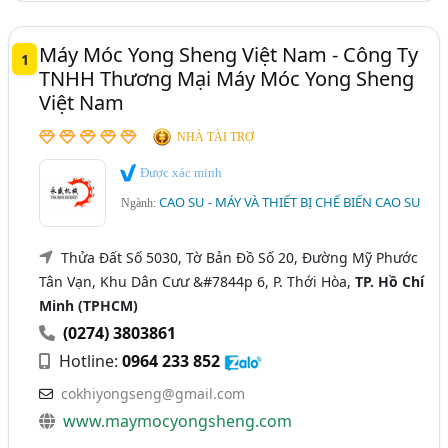
Máy Móc Yong Sheng Việt Nam - Công Ty
1
TNHH Thương Mại Máy Móc Yong Sheng
Việt Nam
NHÀ TÀI TRỢ
Được xác minh
CAO SU - MÁY VÀ THIẾT BỊ CHẾ BIẾN CAO SU
Ngành:
Thửa Đất Số 5030, Tờ Bản Đồ Số 20, Đường Mỹ Phước
Tân Vạn, Khu Dân Cưư &#7844p 6, P. Thới Hòa,
TP. Hồ Chí
Minh (TPHCM)
(0274) 3803861
Hotline:
0964 233 852
cokhiyongseng@gmail.com
www.maymocyongsheng.com