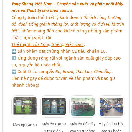
Yong Sheng Việt Nam - Chuyên sản xuất và phân phối Máy
móc và Thiết bị chế biến cao su.
Công ty tuân thủ triết lý kinh doanh
“Khách hàng thượng
đế, danh tiếng giành thắng lợi, chất lượng và dịch vụ là trên
hết”
, nhằm mang đến cho khách hàng những sản phẩm
chất lượng vượt trội.
Thế mạnh của Yong Sheng Việt Nam
:
➡ Sản phẩm đạt chứng nhận CE tiêu chuẩn EU.
➡ Ứng dụng rộng rãi với ngành sản xuất giày dép cao
su, nguyên liệu hóa chất,..
➡ Xuất khẩu sang
Ấn Độ, Brazil, Thái Lan, Châu Âu,..
Liên hệ ngay để được tư vấn về sản phẩm và báo giá
nhanh chóng!
Máy ép cao su
Máy ép đế giày
Máy ép lưu hóa
Máy ép cao su
1 trụ điện 2
cao su tự động
cao su hoắc