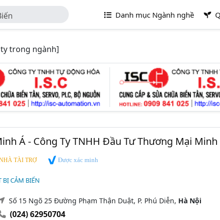
Danh mục Ngành nghề
Q
Biến
ty trong ngành]
inh Á - Công Ty TNHH Đầu Tư Thương Mại Minh
Được xác minh
NHÀ TÀI TRỢ
T BỊ CẢM BIẾN
Số 15 Ngõ 25 Đường Phạm Thận Duật, P. Phú Diễn,
Hà Nội
(024) 62950704