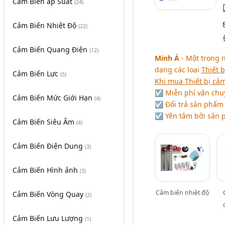
Cảm Biến áp Suất
(24)
Cảm Biến Nhiệt Độ
(22)
Cảm Biến Quang Điện
(12)
Minh Á
- Một trong
dạng các loại
Thiết 
Cảm Biến Lực
(5)
Khi mua Thiết bị cảm
☑ Miễn phí vận chuy
Cảm Biến Mức Giới Hạn
(4)
☑ Đổi trả sản phẩm
☑ Yên tâm bởi sản p
Cảm Biến Siêu Âm
(4)
Cảm Biến Điện Dung
(3)
Cảm Biến Hình ảnh
(3)
Cảm biến nhiệt độ
Cảm Biến Vòng Quay
(2)
Cảm Biến Lưu Lượng
(1)