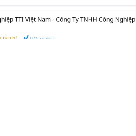
ghiệp TTI Việt Nam - Công Ty TNHH Công Nghiệp
Được xác minh
 TÀI TRỢ
T BỊ CẢM BIẾN
Số 29, Tổ 23, Khu Phố Ông Hường, Phường Trảng Dài,
Đồng Nai
0905 107 529
Hotline:
0879 176 529
tiptopindustrials@gmail.com
www.tiptop.com.vn
Nghiệp TTI Việt Nam chuyên cung cấp
Cảm biến thương hiệu
se
.
o doanh nghiệp sản xuất.
ng, nhập khẩu từ EU và G7, đảm bảo chất lượng cao, độ bền vượ