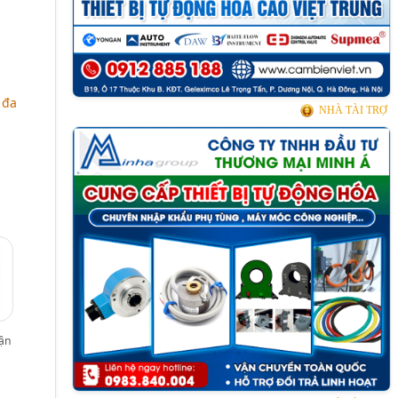
 đa
NHÀ TÀI TRỢ
cận