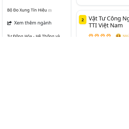
Bộ Đo Xung Tín Hiệu
(0)
Vật Tư Công N
2
Xem thêm ngành
TTI Việt Nam
Tự Động Hóa - Hệ Thống và
NHÀ
Thiết Bị Tự Động Hóa
(1063)
CẢM BIẾN - THIẾ
Ngành:
Thiết Bị Điện Công Nghiệp
(695)
Tỉnh/ Thành phố
Thiết Bị Cảm Biến
ở
Hà Nội
Thiết Bị Cảm Biến
ở
TP. Hồ Chí
Công Ty TNHH Công 
Minh (TPHCM)
Meijidenki & Akusen
★ Đối tác tin cậy ch
★ Sản phẩm chính hã
Thiết Bị Cảm Biến
ở
Đồng Nai