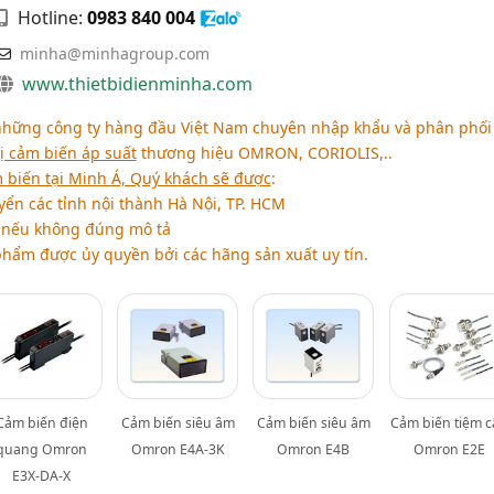
Hotline:
0983 840 004
minha@minhagroup.com
www.thietbidienminha.com
 những công ty hàng đầu Việt Nam chuyên nhập khẩu và phân phối
bị cảm biến áp suất
thương hiệu OMRON, CORIOLIS,..
 biến tại Minh Á, Quý khách sẽ được
:
ển các tỉnh nội thành Hà Nội, TP. HCM
 nếu không đúng mô tả
hẩm được ủy quyền bởi các hãng sản xuất uy tín.
Cảm biến điện
Cảm biến siêu âm
Cảm biến siêu âm
Cảm biến tiệm 
quang Omron
Omron E4A-3K
Omron E4B
Omron E2E
E3X-DA-X