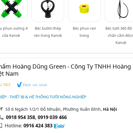
u phun sương 4
Béc bướm thép
Béc phun ren
Béc tưới 360 độ
cửa Kanok
ren trong Kanok
trong
chân cắm 40c
Kanok
hấm Hoàng Dũng Green - Công Ty TNHH Hoàng
ệt Nam
Được xác minh
I TRỢ
ỆP - THIẾT BỊ & HỆ THỐNG TƯỚI NÔNG NGHIỆP
Số 6 Ngách 1/2/1 Đỗ Nhuận, Phường Xuân Đỉnh,
Hà Nội
0918 954 358
,
0919 039 466
Hotline:
0916 424 383