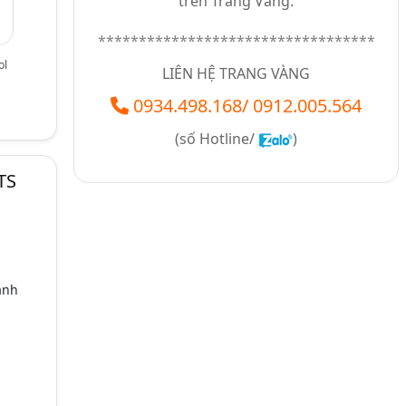
trên Trang Vàng.
**********************************
ol
LIÊN HỆ TRANG VÀNG
0934.498.168
/
0912.005.564
(số
Hotline/
)
TS
ành