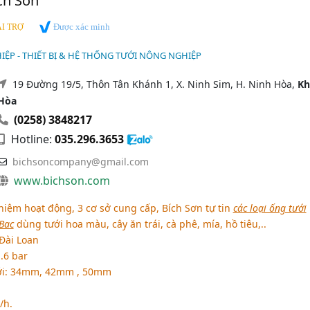
ch Sơn
Được xác minh
I TRỢ
ỆP - THIẾT BỊ & HỆ THỐNG TƯỚI NÔNG NGHIỆP
19 Đường 19/5, Thôn Tân Khánh 1, X. Ninh Sim, H. Ninh Hòa,
Kh
Hòa
(0258) 3848217
Hotline:
035.296.3653
bichsoncompany@gmail.com
www.bichson.com
iệm hoạt động, 3 cơ sở cung cấp, Bích Sơn tự tin
các loại ống tưới
Bac
dùng tưới hoa màu, cây ăn trái, cà phê, mía, hồ tiêu,..
 Đài Loan
.6 bar
ưới: 34mm, 42mm , 50mm
/h.