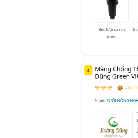
Béc tưới có ren
Đầ
trong
Màng Chống T
4
Dũng Green Vi
NHÀ TÀ
TƯỚI NÔNG NGHI
Ngành: