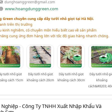
dunghoanggreen@gmail.com
www.hoangdunggreen.com
Green chuyên cung cấp dây tưới nhỏ giọt tại Hà Nội.
anh trên thị trường
u kinh nghiệm, có chuyên môn hiểu biết cao về sản phẩm
năng cung ứng đơn hàng lớn với tốc độ giao hàng nhanh chóng.
ây tưới nhỏ giọt
Dây tưới nhỏ giọt
Dây tưới nhỏ giọt
Dây tưới nhỏ gi
oảng cách 15cm
khoảng cách 20cm
khoảng cách 30cm
khoảng
cách&#8203; 4
Nghiệp - Công Ty TNHH Xuất Nhập Khẩu Và