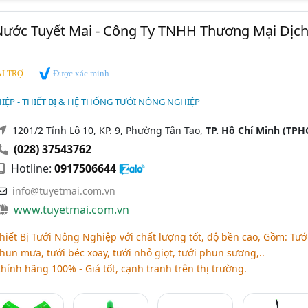
Nước Tuyết Mai - Công Ty TNHH Thương Mại Dịc
Được xác minh
I TRỢ
ỆP - THIẾT BỊ & HỆ THỐNG TƯỚI NÔNG NGHIỆP
1201/2 Tỉnh Lộ 10, KP. 9, Phường Tân Tạo,
TP. Hồ Chí Minh (TP
(028) 37543762
Hotline:
0917506644
info@tuyetmai.com.vn
www.tuyetmai.com.vn
iết Bị Tưới Nông Nghiệp với chất lượng tốt, độ bền cao, Gồm: Tướ
hun mưa, tưới béc xoay, tưới nhỏ giọt, tưới phun sương,..
ính hãng 100% - Giá tốt, cạnh tranh trên thị trường.