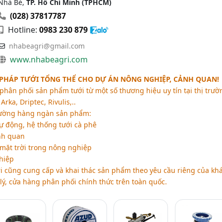
Nhà Bè,
TP. Hồ Chí Minh (TPHCM)
(028) 37817787
Hotline:
0983 230 879
nhabeagri@gmail.com
www.nhabeagri.com
I PHÁP TƯỚI TỔNG THỂ CHO DỰ ÁN NÔNG NGHIỆP, CẢNH QUAN!
hân phối sản phẩm tưới từ một số thương hiệu uy tín tại thị trườ
Arka, Driptec, Rivulis,..
rường hàng ngàn sản phẩm:
tự động, hệ thống tưới cà phê
nh quan
ặt trời trong nông nghiệp
hiệp
ri cũng cung cấp và khai thác sản phẩm theo yêu cầu riêng của kh
lý, cửa hàng phân phối chính thức trên toàn quốc.