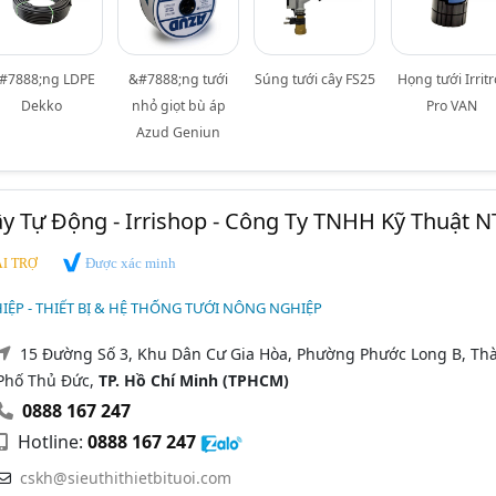
#7888;ng LDPE
&#7888;ng tưới
Súng tưới cây FS25
Họng tưới Irritr
Dekko
nhỏ giọt bù áp
Pro VAN
Azud Geniun
Cây Tự Động - Irrishop - Công Ty TNHH Kỹ Thuật N
Được xác minh
I TRỢ
ỆP - THIẾT BỊ & HỆ THỐNG TƯỚI NÔNG NGHIỆP
15 Đường Số 3, Khu Dân Cư Gia Hòa, Phường Phước Long B, Th
Phố Thủ Đức,
TP. Hồ Chí Minh (TPHCM)
0888 167 247
Hotline:
0888 167 247
cskh@sieuthithietbituoi.com