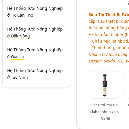
Hệ Thống Tưới Nông Nghiệp
Siêu Thị Thiết Bị Tướ
ở
TP. Cần Thơ
cấp. Các thiết bị đư
hiệu nổi tiếng hàng 
Hệ Thống Tưới Nông Nghiệp
+ Châu Âu: Claber (Italy
ở
Đắk Nông
+ Châu Mỹ: Rainbird, 
- Chính hãng, nguồn
Hệ Thống Tưới Nông Nghiệp
Nhanh tay mua hàng dễ
ở
Gia Lai
Lazada, Sendo, Tiki, V
Hệ Thống Tưới Nông Nghiệp
ở
Tây Ninh
Béc tưới Pop-up
Claber phun xoay
180 độ