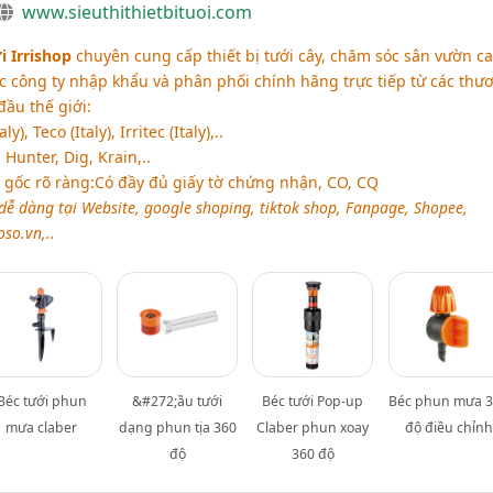
www.sieuthithietbituoi.com
i Irrishop
chuyên cung cấp thiết bị tưới cây, chăm sóc sân vườn c
ợc công ty nhập khẩu và phân phối chính hãng trực tiếp từ các thư
đầu thế giới:
), Teco (Italy), Irritec (Italy),..
Hunter, Dig, Krain,..
 gốc rõ ràng:Có đầy đủ giấy tờ chứng nhận, CO, CQ
 dàng tại Website, google shoping, tiktok shop, Fanpage, Shopee,
oso.vn,..
Béc tưới phun
&#272;ầu tưới
Béc tưới Pop-up
Béc phun mưa 
mưa claber
dạng phun tịa 360
Claber phun xoay
độ điều chỉnh
độ
360 độ