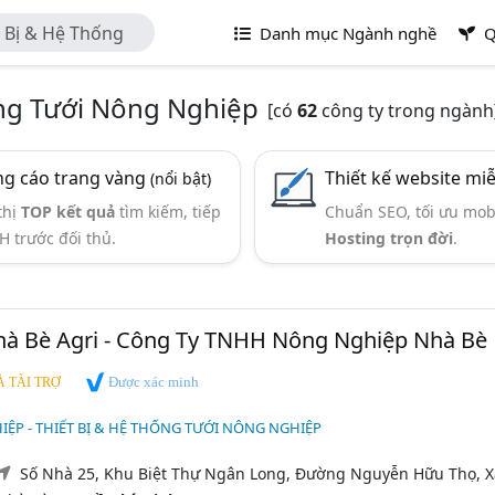
t Bị & Hệ Thống
Danh mục Ngành nghề
Q
ống Tưới Nông Nghiệp
[có
62
công ty trong ngành
g cáo trang vàng
Thiết kế website mi
(nổi bật)
thị
TOP kết quả
tìm kiếm, tiếp
Chuẩn SEO, tối ưu mob
H trước đối thủ.
Hosting trọn đời
.
Nhà Bè Agri - Công Ty TNHH Nông Nghiệp Nhà Bè
Được xác minh
 TÀI TRỢ
ỆP - THIẾT BỊ & HỆ THỐNG TƯỚI NÔNG NGHIỆP
Số Nhà 25, Khu Biệt Thự Ngân Long, Đường Nguyễn Hữu Thọ, X