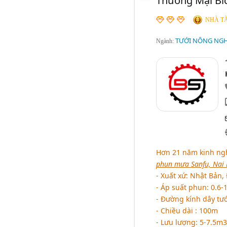
Thương Mại Bí
NHÀ TÀ
TƯỚI NÔNG NGHI
Ngành:
Hơn 21 năm kinh ngh
phun mưa Sanfu, Nai 
- Xuất xứ: Nhật Bản,
- Áp suất phun: 0.6-1
- Đường kính dây t
- Chiều dài : 100m
- Lưu lượng: 5-7.5m3