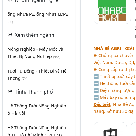
Nhóm ngành nghề
ống Nhựa PE, ống Nhựa LDPE
(26)
Xem thêm ngành
NHÀ BÈ AGRI - GIẢ
Nông Nghiệp - Máy Móc và
✹ Chúng tôi chuyên p
Thiết Bị Nông Nghiệp
(463)
Việt Nam: Ducar, DJI, 
✹ Cung cấp ra thị t
Tưới Tự Động - Thiết Bị và Hệ
➡ Thiết bị tưới cây 
Thống
(74)
➡ Hệ thống tưới cả
➡ Điện năng lượng m
Tỉnh/ Thành phố
➡ Máy bay nông ng
Đặc biệt
, Nhà Bè Ag
Hệ Thống Tưới Nông Nghiệp
hàng. Sở hữu 30 đại 
ở
Hà Nội
Hệ Thống Tưới Nông Nghiệp
ở
TP. Hồ Chí Minh (TPHCM)