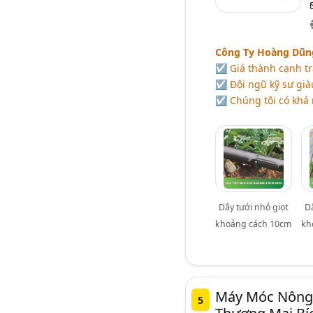
Công Ty Hoàng Dũng 
☑ Giá thành cạnh tr
☑ Đội ngũ kỹ sư già
☑ Chúng tôi có khả 
Dây tưới nhỏ giọt
D
khoảng cách 10cm
kh
Máy Móc Nông 
5