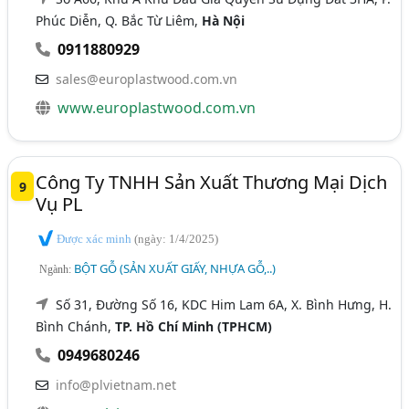
Phúc Diễn, Q. Bắc Từ Liêm,
Hà Nội
0911880929
sales@europlastwood.com.vn
www.europlastwood.com.vn
Công Ty TNHH Sản Xuất Thương Mại Dịch
9
Vụ PL
Được xác minh
(ngày: 1/4/2025)
BỘT GỖ (SẢN XUẤT GIẤY, NHỰA GỖ,..)
Ngành:
Số 31, Đường Số 16, KDC Him Lam 6A, X. Bình Hưng, H.
Bình Chánh,
TP. Hồ Chí Minh (TPHCM)
0949680246
info@plvietnam.net