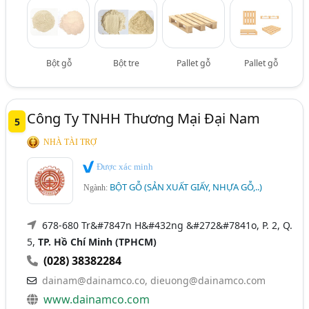
Bột gỗ
Bột tre
Pallet gỗ
Pallet gỗ
Công Ty TNHH Thương Mại Đại Nam
5
NHÀ TÀI TRỢ
Được xác minh
BỘT GỖ (SẢN XUẤT GIẤY, NHỰA GỖ,..)
Ngành:
678-680 Tr&#7847n H&#432ng &#272&#7841o, P. 2, Q.
5,
TP. Hồ Chí Minh (TPHCM)
(028) 38382284
dainam@dainamco.co
,
dieuong@dainamco.com
www.dainamco.com