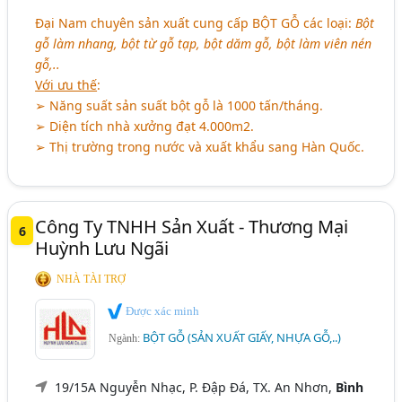
Đại Nam chuyên sản xuất cung cấp
BỘT GỖ
các loại:
Bột
gỗ làm nhang, bột từ gỗ tạp, bột dăm gỗ, bột làm viên nén
gỗ,..
Với ưu thế
:
➢ Năng suất sản suất bột gỗ là 1000 tấn/tháng.
➢ Diện tích nhà xưởng đạt 4.000m2.
➢ Thị trường trong nước và xuất khẩu sang Hàn Quốc.
Công Ty TNHH Sản Xuất - Thương Mại
6
Huỳnh Lưu Ngãi
NHÀ TÀI TRỢ
Được xác minh
BỘT GỖ (SẢN XUẤT GIẤY, NHỰA GỖ,..)
Ngành:
19/15A Nguyễn Nhạc, P. Đập Đá, TX. An Nhơn,
Bình