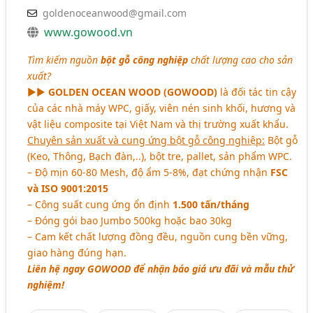
goldenoceanwood@gmail.com
www.gowood.vn
Tìm kiếm nguồn
bột gỗ công nghiệp
chất lượng cao cho sản
xuất?
►►
GOLDEN OCEAN WOOD (GOWOOD)
là đối tác tin cậy
của các nhà máy WPC, giấy, viên nén sinh khối, hương và
vật liệu composite tại Việt Nam và thị trường xuất khẩu.
Chuyên sản xuất và cung ứng bột gỗ công nghiệp:
Bột gỗ
(Keo, Thông, Bạch đàn,..), bột tre, pallet, sản phẩm WPC.
– Độ mịn 60-80 Mesh, độ ẩm 5-8%, đạt chứng nhận
FSC
và ISO 9001:2015
– Công suất cung ứng ổn định
1.500 tấn/tháng
– Đóng gói bao Jumbo 500kg hoặc bao 30kg
– Cam kết chất lượng đồng đều, nguồn cung bền vững,
giao hàng đúng hạn.
Liên hệ ngay GOWOOD để nhận báo giá ưu đãi và mẫu thử
nghiệm!