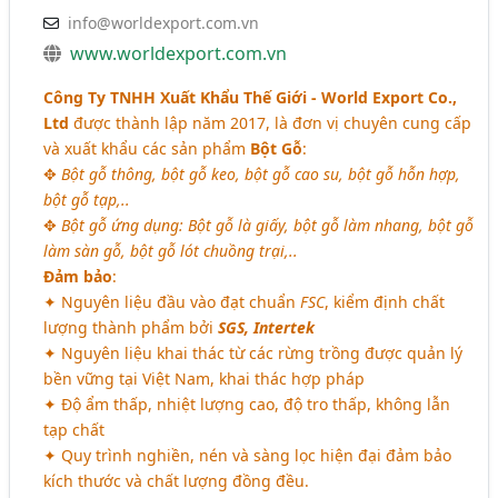
info@worldexport.com.vn
www.worldexport.com.vn
Công Ty TNHH Xuất Khẩu Thế Giới - World Export Co.,
Ltd
được thành lập năm 2017, là đơn vị chuyên cung cấp
và xuất khẩu các sản phẩm
Bột Gỗ
:
✥
Bột gỗ thông, bột gỗ keo, bột gỗ cao su, bột gỗ hỗn hợp,
bột gỗ tạp,..
✥
Bột gỗ ứng dụng: Bột gỗ là giấy, bột gỗ làm nhang, bột gỗ
làm sàn gỗ, bột gỗ lót chuồng trại,..
Đảm bảo
:
✦ Nguyên liệu đầu vào đạt chuẩn
FSC
, kiểm định chất
lượng thành phẩm bởi
SGS, Intertek
✦ Nguyên liệu khai thác từ các rừng trồng được quản lý
bền vững tại Việt Nam, khai thác hợp pháp
✦ Độ ẩm thấp, nhiệt lượng cao, độ tro thấp, không lẫn
tạp chất
✦ Quy trình nghiền, nén và sàng lọc hiện đại đảm bảo
kích thước và chất lượng đồng đều.