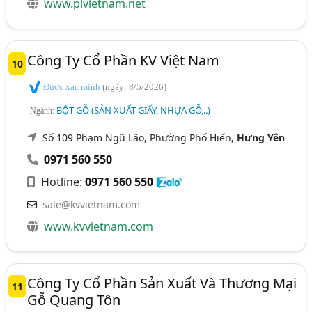
www.plvietnam.net
Công Ty Cổ Phần KV Việt Nam
10
Được xác minh
(ngày: 8/5/2026)
BỘT GỖ (SẢN XUẤT GIẤY, NHỰA GỖ,..)
Ngành:
Số 109 Phạm Ngũ Lão, Phường Phố Hiến,
Hưng Yên
0971 560 550
Hotline:
0971 560 550
sale@kvvietnam.com
www.kvvietnam.com
Công Ty Cổ Phần Sản Xuất Và Thương Mại
11
Gỗ Quang Tôn