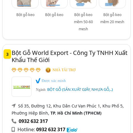
Bột gỗ keo
Bột gỗ keo
Bột gỗ keo
Bột gỗ keo
mềm 50-60
mềm 20 mesh
mesh
Bột Gỗ World Export - Công Ty TNHH Xuất
3
Khẩu Thế Giới
NHÀ TÀI TRỢ
Được xác minh
BỘT GỖ (SẢN XUẤT GIẤY, NHỰA GỖ,..)
Ngành:
Số 35, Đường 12, Khu Dân Cư Vạn Phúc 1, Khu Phố 5,
Phường Hiệp Bình,
TP. Hồ Chí Minh (TPHCM)
0932 632 317
Hotline:
0932 632 317