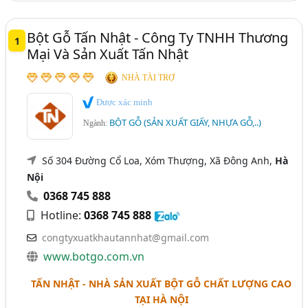
Bột Gỗ Tấn Nhật - Công Ty TNHH Thương
1
Mại Và Sản Xuất Tấn Nhật
NHÀ TÀI TRỢ
Được xác minh
BỘT GỖ (SẢN XUẤT GIẤY, NHỰA GỖ,..)
Ngành:
Số 304 Đường Cổ Loa, Xóm Thượng, Xã Đông Anh,
Hà
Nội
0368 745 888
Hotline:
0368 745 888
congtyxuatkhautannhat@gmail.com
www.botgo.com.vn
TẤN NHẬT - NHÀ SẢN XUẤT BỘT GỖ CHẤT LƯỢNG CAO
TẠI HÀ NỘI