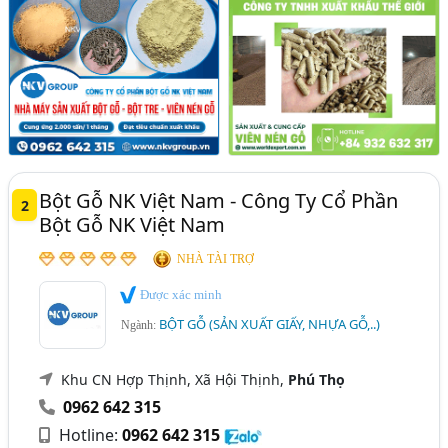
Bột Gỗ NK Việt Nam - Công Ty Cổ Phần
2
Bột Gỗ NK Việt Nam
NHÀ TÀI TRỢ
Được xác minh
BỘT GỖ (SẢN XUẤT GIẤY, NHỰA GỖ,..)
Ngành:
Khu CN Hợp Thịnh, Xã Hội Thịnh,
Phú Thọ
0962 642 315
Hotline:
0962 642 315