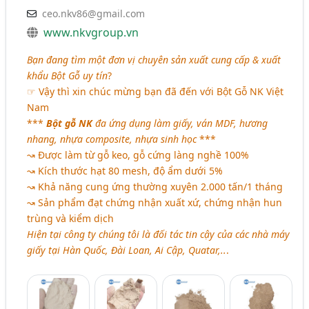
ceo.nkv86@gmail.com
www.nkvgroup.vn
Bạn đang tìm một đơn vị chuyên sản xuất cung cấp & xuất
khẩu Bột Gỗ uy tín
?
☞ Vậy thì xin chúc mừng bạn đã đến với Bột Gỗ NK Việt
Nam
***
Bột gỗ NK
đa ứng dụng làm giấy, ván MDF, hương
nhang, nhựa composite, nhựa sinh học
***
↝ Được làm từ gỗ keo, gỗ cứng làng nghề 100%
↝ Kích thước hạt 80 mesh, độ ẩm dưới 5%
↝ Khả năng cung ứng thường xuyên 2.000 tấn/1 tháng
↝ Sản phẩm đạt chứng nhận xuất xứ, chứng nhận hun
trùng và kiểm dịch
Hiện tại công ty chúng tôi là đối tác tin cậy của các nhà máy
giấy tại Hàn Quốc, Đài Loan, Ai Cập, Quatar,..
.