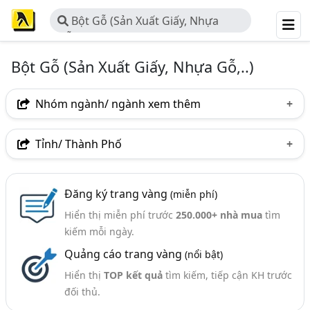
Bột Gỗ (Sản Xuất Giấy, Nhựa
Gỗ,..)
Bột Gỗ (Sản Xuất Giấy, Nhựa Gỗ,..)
Nhóm ngành/ ngành xem thêm
Ngành nghề
Tỉnh/ Thành Phố
Bột Gỗ (Sản Xuất Giấy, Nhựa Gỗ,..)
(47)
Hà Nội
TP. Hồ Chí Minh (TPHCM)
Đồng Nai
Ngành xem thêm
Đăng ký trang vàng
(miễn phí)
Bình Dương
Hưng Yên
Hà Tĩnh
Khánh Hòa
Hiển thị miễn phí trước
250.000+ nhà mua
tìm
Bột Nhang, Bột Làm Nhang (44)
Thái Nguyên
Thừa Thiên Huế
Vĩnh Phúc
kiếm mỗi ngày.
Quảng cáo trang vàng
(nổi bật)
Đắk Nông
Bình Định
Hậu Giang
Ninh Bình
Hiển thị
TOP kết quả
tìm kiếm, tiếp cận KH trước
Quảng Nam
Quảng Ngãi
đối thủ.