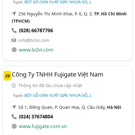
BỘT GỖ (SẢN XUẤT GIẤY, NHỰA GỖ,..)
Ngành:
256 Nguyễn Thị Minh Khai, P. 6, Q. 3,
TP. Hồ Chí Minh
(TPHCM)
(028) 66787706
info@bi2vi.com
www.bi2vi.com
Công Ty TNHH Fujigate Việt Nam
29
Thông tin đã lâu chưa cập nhật
BỘT GỖ (SẢN XUẤT GIẤY, NHỰA GỖ,..)
Ngành:
Số 1, Đông Quan, P. Quan Hoa, Q. Cầu Giấy,
Hà Nội
(024) 37674804
www.fujigate.com.vn