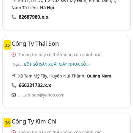
Số 11, Lô 1A, 1.2 N02 KĐT Mỹ Đình, P. Cầu Diễn, Q.
Nam Từ Liêm,
Hà Nội
82687980.x.x
Công Ty Thái Sơn
35
Thông tin này có thể không còn chính xác
BỘT GỖ (SẢN XUẤT GIẤY, NHỰA GỖ,..)
Ngành:
Xã Tam Mỹ Tây, Huyện Núi Thành,
Quảng Nam
666221732.x.x
......an_son@yahoo.com
Công Ty Kim Chi
36
Thông tin này có thể không còn chính xác