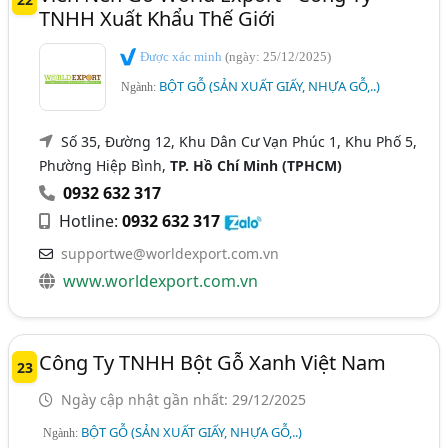
TNHH Xuất Khẩu Thế Giới
Được xác minh
(ngày: 25/12/2025)
BỘT GỖ (SẢN XUẤT GIẤY, NHỰA GỖ,..)
Ngành:
Số 35, Đường 12, Khu Dân Cư Vạn Phúc 1, Khu Phố 5,
Phường Hiệp Bình,
TP. Hồ Chí Minh (TPHCM)
0932 632 317
Hotline:
0932 632 317
supportwe@worldexport.com.vn
www.worldexport.com.vn
Công Ty TNHH Bột Gỗ Xanh Việt Nam
23
Ngày cập nhật gần nhất: 29/12/2025
BỘT GỖ (SẢN XUẤT GIẤY, NHỰA GỖ,..)
Ngành: