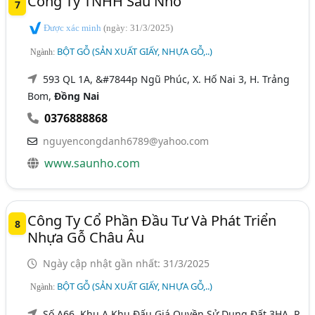
Công Ty TNHH Sáu Nho
7
Được xác minh
(ngày: 31/3/2025)
BỘT GỖ (SẢN XUẤT GIẤY, NHỰA GỖ,..)
Ngành:
593 QL 1A, &#7844p Ngũ Phúc, X. Hố Nai 3, H. Trảng
Bom,
Đồng Nai
0376888868
nguyencongdanh6789@yahoo.com
www.saunho.com
Công Ty Cổ Phần Đầu Tư Và Phát Triển
8
Nhựa Gỗ Châu Âu
Ngày cập nhật gần nhất: 31/3/2025
BỘT GỖ (SẢN XUẤT GIẤY, NHỰA GỖ,..)
Ngành:
Số A66, Khu A Khu Đấu Giá Quyền Sử Dụng Đất 3HA, P.