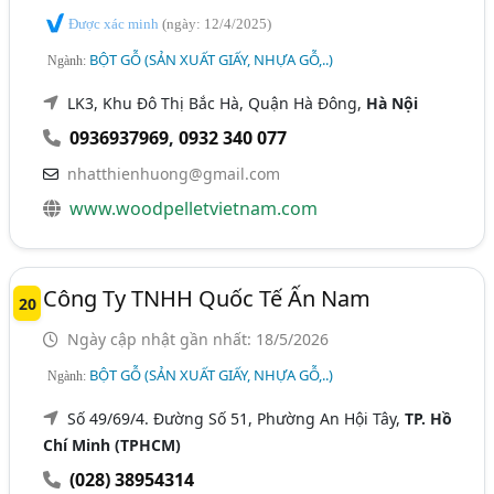
Được xác minh
(ngày: 12/4/2025)
BỘT GỖ (SẢN XUẤT GIẤY, NHỰA GỖ,..)
Ngành:
LK3, Khu Đô Thị Bắc Hà, Quận Hà Đông,
Hà Nội
0936937969
,
0932 340 077
nhatthienhuong@gmail.com
www.woodpelletvietnam.com
Công Ty TNHH Quốc Tế Ấn Nam
20
Ngày cập nhật gần nhất: 18/5/2026
BỘT GỖ (SẢN XUẤT GIẤY, NHỰA GỖ,..)
Ngành:
Số 49/69/4. Đường Số 51, Phường An Hội Tây,
TP. Hồ
Chí Minh (TPHCM)
(028) 38954314