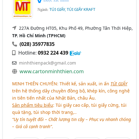
Được xác minh
TÚI GIẤY, TÚI GIẤY KRAFT
Ngành:
227A Đường HT05, Khu Phố 49, Phường Tân Thới Hiệp,
TP. Hồ Chí Minh (TPHCM)
(028) 35977835
Hotline:
0932 224 439
minhthienpack@gmail.com
www.cartonminhthien.com
MINH THIÊN CHUYÊN
: Thiết kế, sản xuất, in ấn
TÚI GIẤY
trên hệ thống dây chuyền đồng bộ, khép kín, công nghệ
in tiên tiến nhất của Nhật Bản, châu Âu.
Sản phẩm tiêu biểu
: Túi giấy cao cấp, túi giấy cứng, túi
quà tặng, túi shop thời trang,..
“Uy tín tuyệt đối – Chất lượng tin cậy – Phục vụ nhanh chóng
– Giá cả cạnh tranh”
.