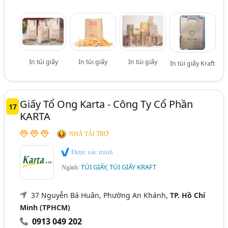
In túi giấy
In túi giấy
In túi giấy
In túi giấy Kraft
Giấy Tổ Ong Karta - Công Ty Cổ Phần
17
KARTA
NHÀ TÀI TRỢ
Được xác minh
TÚI GIẤY, TÚI GIẤY KRAFT
Ngành:
37 Nguyễn Bá Huân, Phường An Khánh,
TP. Hồ Chí
Minh (TPHCM)
0913 049 202