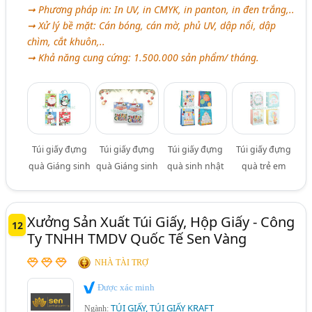
➞ Phương pháp in: In UV, in CMYK, in panton, in đen trắng,..
➞ Xử lý bề mặt: Cán bóng, cán mờ, phủ UV, dập nổi, dập
chìm, cắt khuôn,..
➞ Khả năng cung cứng: 1.500.000 sản phẩm/ tháng.
Túi giấy đựng
Túi giấy đựng
Túi giấy đựng
Túi giấy đựng
quà Giáng sinh
quà Giáng sinh
quà sinh nhật
quà trẻ em
Xưởng Sản Xuất Túi Giấy, Hộp Giấy - Công
12
Ty TNHH TMDV Quốc Tế Sen Vàng
NHÀ TÀI TRỢ
Được xác minh
TÚI GIẤY, TÚI GIẤY KRAFT
Ngành: