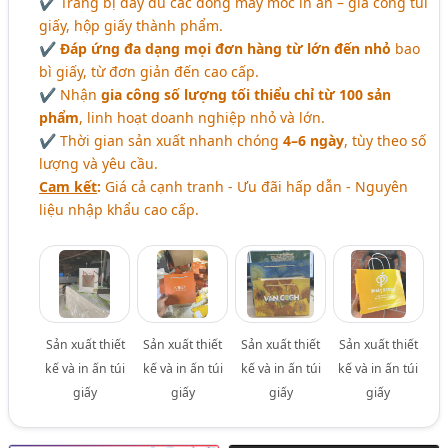
✔ Trang bị đầy đủ các dòng máy móc in ấn – gia công túi
giấy, hộp giấy thành phẩm.
✔
Đáp ứng đa dạng mọi đơn hàng từ lớn đến nhỏ
bao
bì giấy, từ đơn giản đến cao cấp.
✔ Nhận
gia công số lượng tối thiểu chỉ từ 100 sản
phẩm
, linh hoạt doanh nghiệp nhỏ và lớn.
✔ Thời gian sản xuất nhanh chóng
4–6 ngày
, tùy theo số
lượng và yêu cầu.
Cam kết
:
Giá cả cạnh tranh - Ưu đãi hấp dẫn - Nguyên
liệu nhập khẩu cao cấp.
Sản xuất thiết
Sản xuất thiết
Sản xuất thiết
Sản xuất thiết
kế và in ấn túi
kế và in ấn túi
kế và in ấn túi
kế và in ấn túi
giấy
giấy
giấy
giấy