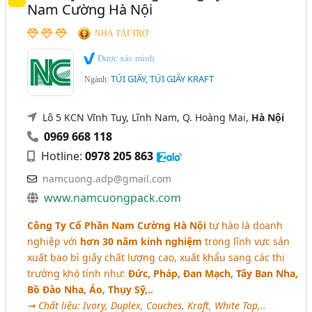
Nam Cường Hà Nội
NHÀ TÀI TRỢ
Được xác minh
TÚI GIẤY, TÚI GIẤY KRAFT
Ngành:
Lô 5 KCN Vĩnh Tuy, Lĩnh Nam, Q. Hoàng Mai,
Hà Nội
0969 668 118
Hotline:
0978 205 863
namcuong.adp@gmail.com
www.namcuongpack.com
Công Ty Cổ Phần Nam Cường Hà Nội
tự hào là doanh
nghiệp với
hơn 30 năm kinh nghiệm
trong lĩnh vực sản
xuất bao bì giấy chất lượng cao, xuất khẩu sang các thị
trường khó tính như:
Đức, Pháp, Đan Mạch, Tây Ban Nha,
Bồ Đào Nha, Áo, Thụy Sỹ,..
➞ Chất liệu: Ivory, Duplex, Couches, Kraft, White Top,..