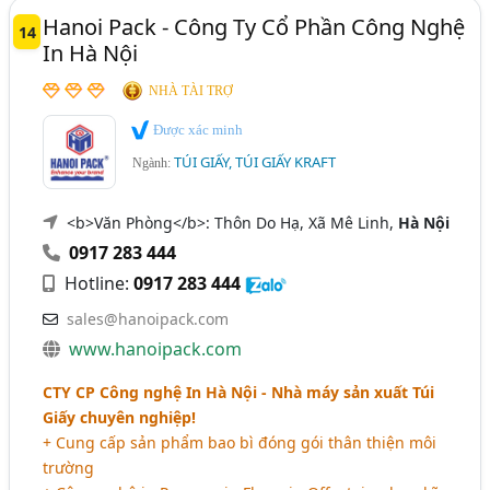
Hanoi Pack - Công Ty Cổ Phần Công Nghệ
14
In Hà Nội
NHÀ TÀI TRỢ
Được xác minh
TÚI GIẤY, TÚI GIẤY KRAFT
Ngành:
<b>Văn Phòng</b>: Thôn Do Hạ, Xã Mê Linh,
Hà Nội
0917 283 444
Hotline:
0917 283 444
sales@hanoipack.com
www.hanoipack.com
CTY CP Công nghệ In Hà Nội - Nhà máy sản xuất Túi
Giấy chuyên nghiệp!
+ Cung cấp sản phẩm bao bì đóng gói thân thiện môi
trường