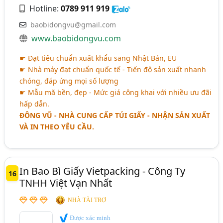
Hotline:
0789 911 919
baobidongvu@gmail.com
www.baobidongvu.com
☛ Đạt tiêu chuẩn xuất khẩu sang Nhật Bản, EU
☛ Nhà máy đạt chuẩn quốc tế - Tiến độ sản xuất nhanh
chóng, đáp ứng mọi số lượng
☛ Mẫu mã bền, đẹp - Mức giá công khai với nhiều ưu đãi
hấp dẫn.
ĐÔNG VŨ - NHÀ CUNG CẤP TÚI GIẤY - NHẬN SẢN XUẤT
VÀ IN THEO YÊU CẦU.
In Bao Bì Giấy Vietpacking - Công Ty
16
TNHH Việt Vạn Nhất
NHÀ TÀI TRỢ
Được xác minh