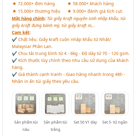
★ 72.000+ đơn hàng
★ 58.000+ khách hàng
★ 15.000+ thương hiệu
★ 9.000+ đánh giá tích cực
Mặt hàng chính
:
Túi giấy kraft nguyên sinh nhập khẩu, túi
giấy kraft đựng bánh mỳ, túi giấy kraft in,..
Cam kết
:
✔ Chất liệu: Giấy kraft cuộn nhập khẩu từ Nhật/
Malaysia/ Phần Lan.
✔ Chịu tải trung bình từ 4 - 6kg - Độ dày từ 70 - 120 gsm.
✔ Kích thước tùy chỉnh theo nhu cầu sử dụng của khách
hàng.
✔ Giá thành cạnh tranh - Giao hàng nhanh trong 48h -
Nhận in ấn túi giấy theo yêu cầu.
Sản phẩm túi
Sản phẩm túi
Set 50 V1 dày
Set 5- V2 ngắn
nâu
trắng