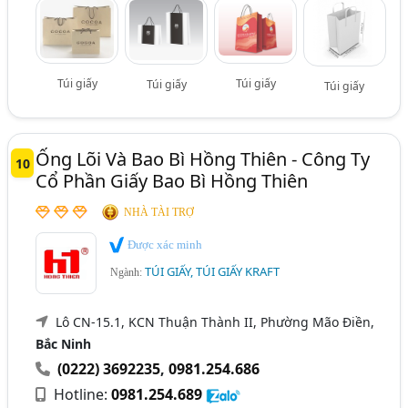
Túi giấy
Túi giấy
Túi giấy
Túi giấy
Ống Lõi Và Bao Bì Hồng Thiên - Công Ty
10
Cổ Phần Giấy Bao Bì Hồng Thiên
NHÀ TÀI TRỢ
Được xác minh
TÚI GIẤY, TÚI GIẤY KRAFT
Ngành:
Lô CN-15.1, KCN Thuận Thành II, Phường Mão Điền,
Bắc Ninh
(0222) 3692235
,
0981.254.686
Hotline:
0981.254.689