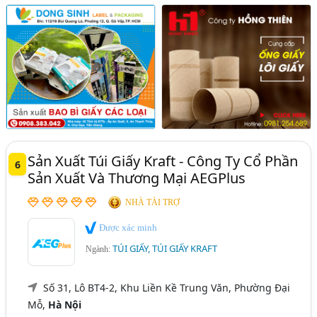
Sản Xuất Túi Giấy Kraft - Công Ty Cổ Phần
6
Sản Xuất Và Thương Mại AEGPlus
NHÀ TÀI TRỢ
Được xác minh
TÚI GIẤY, TÚI GIẤY KRAFT
Ngành:
Số 31, Lô BT4-2, Khu Liền Kề Trung Văn, Phường Đại
Mỗ,
Hà Nội