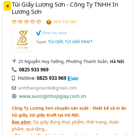
Túi Giấy Lương Sơn - Công Ty TNHH In
4
Lương Sơn
NHÀ TÀI TRỢ
Được xác minh
TÚI GIẤY, TÚI GIẤY KRAFT
Ngành:
25 Nguyễn Huy Tưởng, Phường Thanh Xuân,
Hà Nội
0825 933 969
Hotline:
0825 933 969
anhthanginan9x@gmail.com
www.xuonginhopgiay.com.vn
Công Ty Lương Sơn chuyên sản xuất - thiết kế và in ấn
túi giấy, túi giấy Kraft tại Hà Nội.
Bao gồm
:
Túi giấy đựng thực phẩm, thời trang, dược
phẩm, quà tặng,..