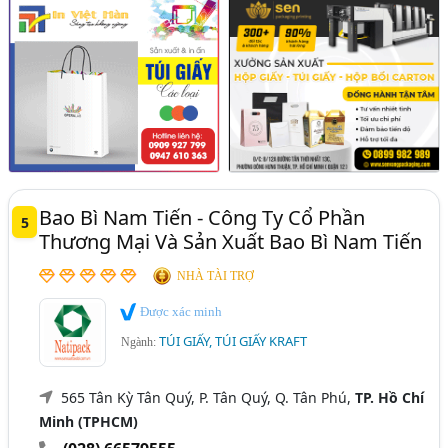
Bao Bì Nam Tiến - Công Ty Cổ Phần
5
Thương Mại Và Sản Xuất Bao Bì Nam Tiến
NHÀ TÀI TRỢ
Được xác minh
TÚI GIẤY, TÚI GIẤY KRAFT
Ngành:
565 Tân Kỳ Tân Quý, P. Tân Quý, Q. Tân Phú,
TP. Hồ Chí
Minh (TPHCM)