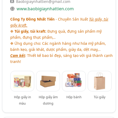
Baobigiaynhattien@gmail.com
www.baobigiaynhattien.com
Công Ty Đồng Nhất Tiến
- Chuyên Sản Xuất
Túi giấy, túi
giấy kraft.
❉
Túi giấy, túi kraft:
Đựng quà, đựng sản phẩm mỹ
phẩm, đựng thực phẩm,..
❉ Ứng dụng cho: Các ngành hàng như hóa mỹ phẩm,
bánh kẹo, giải khát, dược phẩm, giày da, dệt may,..
Cam kết
:
Thiết kế bao bì đẹp, sáng tạo với giá thành cạnh
tranh!
Hộp giấy in
Hộp giấy âm
Hộp bánh
Túi giấy
màu
dương