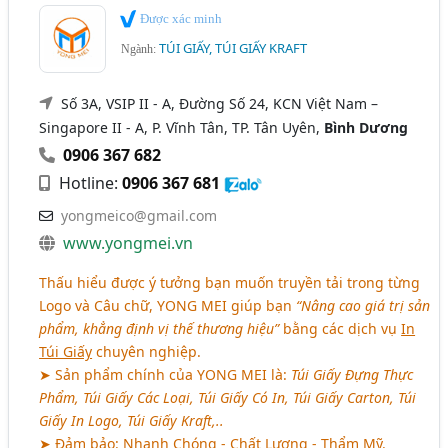
Được xác minh
TÚI GIẤY, TÚI GIẤY KRAFT
Ngành:
Số 3A, VSIP II - A, Đường Số 24, KCN Việt Nam –
Singapore II - A, P. Vĩnh Tân, TP. Tân Uyên,
Bình Dương
0906 367 682
Hotline:
0906 367 681
yongmeico@gmail.com
www.yongmei.vn
Thấu hiểu được ý tưởng bạn muốn truyền tải trong từng
Logo và Câu chữ, YONG MEI giúp bạn
“Nâng cao giá trị sản
phẩm, khẳng định vị thế thương hiệu”
bằng các dịch vụ
In
Túi Giấy
chuyên nghiệp.
➤ Sản phẩm chính của YONG MEI là:
Túi Giấy Đựng Thực
Phẩm, Túi Giấy Các Loại, Túi Giấy Có In, Túi Giấy Carton, Túi
Giấy In Logo, Túi Giấy Kraft,..
➤ Đảm bảo: Nhanh Chóng - Chất Lượng - Thẩm Mỹ.