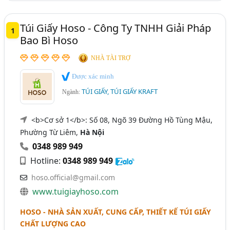
Đắk Lắk
Bắc Giang
Hà Nam
Hải Dương
Túi Giấy Hoso - Công Ty TNHH Giải Pháp
1
Long An
Ninh Bình
Quảng Nam
Tây Ninh
Bao Bì Hoso
NHÀ TÀI TRỢ
Được xác minh
TÚI GIẤY, TÚI GIẤY KRAFT
Ngành:
<b>Cơ sở 1</b>: Số 08, Ngõ 39 Đường Hồ Tùng Mậu,
Phường Từ Liêm,
Hà Nội
0348 989 949
Hotline:
0348 989 949
hoso.official@gmail.com
www.tuigiayhoso.com
HOSO - NHÀ SẢN XUẤT, CUNG CẤP, THIẾT KẾ TÚI GIẤY
CHẤT LƯỢNG CAO