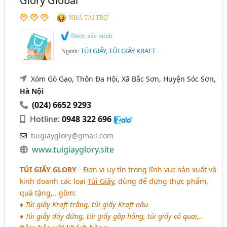
Glory Global
NHÀ TÀI TRỢ
Được xác minh
TÚI GIẤY, TÚI GIẤY KRAFT
Ngành:
Xóm Gò Gạo, Thôn Đa Hội, Xã Bắc Sơn, Huyện Sóc Sơn,
Hà Nội
(024) 6652 9293
Hotline:
0948 322 696
tuigiayglory@gmail.com
www.tuigiayglory.site
TÚI GIẤY GLORY
- Đơn vị uy tín trong lĩnh vực sản xuất và
kinh doanh các loại
Túi Giấy
, dùng để đựng thực phẩm,
quà tặng,.. gồm:
♦ Túi giấy Kraft trắng, túi giấy Kraft nâu
♦ Túi giấy đáy đứng, túi giấy gấp hông, túi giấy có quai,..