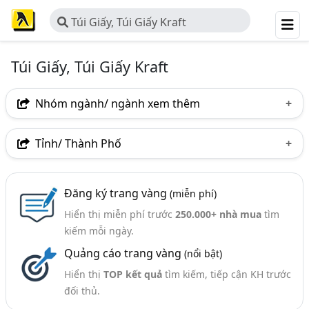
Túi Giấy, Túi Giấy Kraft
Túi Giấy, Túi Giấy Kraft
Nhóm ngành/ ngành xem thêm
Ngành nghề
Tỉnh/ Thành Phố
Túi Giấy, Túi Giấy Kraft
(326)
Hà Nội
TP. Hồ Chí Minh (TPHCM)
Đồng Nai
Ngành xem thêm
Đăng ký trang vàng
(miễn phí)
Bình Dương
Tp. Đà Nẵng
TP. Hải Phòng
Hiển thị miễn phí trước
250.000+ nhà mua
tìm
In Bao Bì Giấy (In Túi Giấy, Thùng Giấy, Hộp Giấy) (926)
Bà Rịa-Vũng Tàu
Bắc Ninh
Bình Phước
kiếm mỗi ngày.
Bao Bì Giấy (665)
Quảng cáo trang vàng
(nổi bật)
Hưng Yên
Nam Định
Nghệ An
Phú Thọ
Dây Quai Túi Giấy (Dây Giấy, Dây Tết, Dây Xoắn Thừng,.)
Hiển thị
TOP kết quả
tìm kiếm, tiếp cận KH trước
Quảng Ninh
Thái Bình
Thái Nguyên
(33)
đối thủ.
Thanh Hóa
Thừa Thiên Huế
TP. Cần Thơ