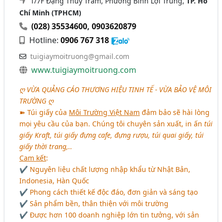
1/7F Đặng Thùy Trâm, Phường Bình Lợi Trung,
TP. Hồ
Chí Minh (TPHCM)
(028) 35534600
,
0903620879
Hotline:
0906 767 318
tuigiaymoitruong@gmail.com
www.tuigiaymoitruong.com
ღ
VỪA QUẢNG CÁO THƯƠNG HIỆU TINH TẾ - VỪA BẢO VỆ MÔI
TRƯỜNG
ღ
➽ Túi giấy của
Môi Trường Việt Nam
đảm bảo sẽ hài lòng
mọi yêu cầu của bạn. Chúng tôi chuyên sản xuất, in ấn
túi
giấy Kraft, túi giấy đựng cafe, đựng rượu, túi quai giấy, túi
giấy thời trang,..
Cam kết
:
✔ Nguyên liệu chất lượng nhập khẩu từ Nhật Bản,
Indonesia, Hàn Quốc
✔ Phong cách thiết kế độc đáo, đơn giản và sáng tạo
✔ Sản phẩm bền, thân thiện với môi trường
✔ Được hơn 100 doanh nghiệp lớn tin tưởng, với sản