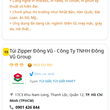
+ Công nghệ in Process, in Flexo, in Offset, in phun kỹ
thuật số hiện đại.
+ Chinh phục thị trường như: Nhật Bản, Hàn Quốc, Đài
Loan, ấn Độ, Mỹ,..
+ Ứng dụng đa dạng các ngành: Điện tử, may mặc, giày
da, nội thất,..
Túi Zipper Đông Vũ - Công Ty TNHH Đông
15
Vũ Group
NHÀ TÀI TRỢ
Được xác minh
TÚI GIẤY, TÚI GIẤY KRAFT
Ngành:
17C3 Khu Nam Long, Thạnh Lộc, Quận 12,
TP. Hồ Chí
Minh (TPHCM)
0901 426 844