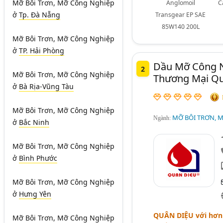
Mỡ Bôi Trơn, Mỡ Công Nghiệp
Anglomoil
C
ở
Tp. Đà Nẵng
Transgear EP SAE
85W140 200L
Mỡ Bôi Trơn, Mỡ Công Nghiệp
ở
TP. Hải Phòng
Dầu Mỡ Công N
2
Mỡ Bôi Trơn, Mỡ Công Nghiệp
Thương Mại Qu
ở
Bà Rịa-Vũng Tàu
Mỡ Bôi Trơn, Mỡ Công Nghiệp
MỠ BÔI TRƠN, 
Ngành:
ở
Bắc Ninh
Mỡ Bôi Trơn, Mỡ Công Nghiệp
ở
Bình Phước
Mỡ Bôi Trơn, Mỡ Công Nghiệp
ở
Hưng Yên
QUÂN DIỆU
với hơn
Mỡ Bôi Trơn, Mỡ Công Nghiệp