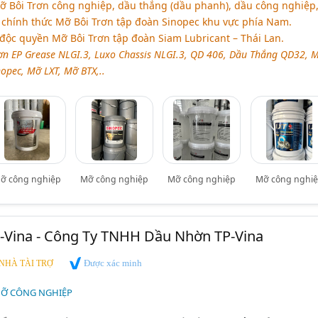
ỡ Bôi Trơn công nghiệp, dầu thắng (dầu phanh), dầu công nghiệp,
chính thức Mỡ Bôi Trơn tập đoàn Sinopec khu vực phía Nam.
độc quyền Mỡ Bôi Trơn tập đoàn Siam Lubricant – Thái Lan.
ơn EP Grease NLGI.3, Luxo Chassis NLGI.3, QD 406, Dầu Thắng QD32, 
opec, Mỡ LXT, Mỡ BTX,..
ỡ công nghiệp
Mỡ công nghiệp
Mỡ công nghiệp
Mỡ công nghi
-Vina - Công Ty TNHH Dầu Nhờn TP-Vina
Được xác minh
NHÀ TÀI TRỢ
MỠ CÔNG NGHIỆP