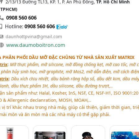
2/13/13 Đường TL13, KP. 1, P. An Phú Đông,
TP. Hồ Chí Minh
(TPHCM)
0908 560 606
Hotline:
0908 560 606
daunhottpvina@gmail.com
www.daumoboitron.com
HÀ PHÂN PHỐI DẦU MỠ ĐẶC CHỦNG TỪ NHÀ SẢN XUẤT MATRIX
trix
:
Mỡ thực phẩm, mỡ silicone, mỡ đồng chống kẹt, mỡ cao tốc, mỡ c
ỡ phân hủy sinh học, mỡ graphite, mỡ Mos2, mỡ dẫn điện, mỡ cách điện,
trix
:
Dầu xích chịu nhiệt, dầu bánh răng hộp số, dầu dệt kim, dầu má
lạnh, dầu thực phẩm 3H, dầu silicone, dầu đường trượt,..
n sản phẩm như: Halal, Kosher, InS, NSF, CE, NSF-H1, ISO 9001:20
 & Allergenic declanration, MOSH, MOAH,..
ị trí khác nhau trong nhà máy, giúp cải thiện, giảm thời gian, tri
, mài mòn và ăn mòn mà các nhà máy có thể gặp phải.