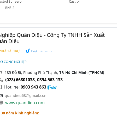
astrol Spheerol
Castrol
BNS-2
ghiệp Quân Diệu - Công Ty TNHH Sản Xuất
ân Diệu
Được xác minh
NHÀ TÀI TRỢ
MỠ CÔNG NGHIỆP
185 Đỗ Bí, Phường Phú Thạnh,
TP. Hồ Chí Minh (TPHCM)
(028) 66801038
,
0394 563 133
Hotline:
0903 943 863
quandieu68@gmail.com
www.quandieu.com
 30 năm kinh nghiệm: