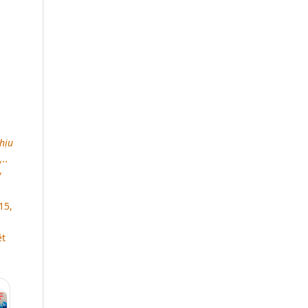
hịu
..
y
15,
ệt