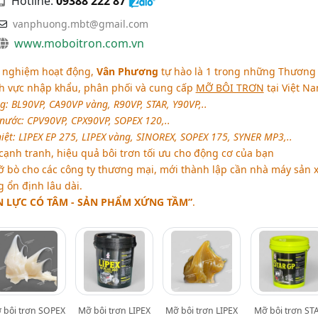
Hotline:
09388 222 87
vanphuong.mbt@gmail.com
www.moboitron.com.vn
h nghiệm hoạt động,
Vân Phương
tự hào là 1 trong những Thương
ĩnh vực nhập khẩu, phân phối và cung cấp
MỠ BÔI TRƠN
tại Việt Na
: BL90VP, CA90VP vàng, R90VP, STAR, Y90VP,..
nước: CPV90VP, CPX90VP, SOPEX 120,..
iệt: LIPEX EP 275, LIPEX vàng, SINOREX, SOPEX 175, SYNER MP3,..
 cạnh tranh, hiệu quả bôi trơn tối ưu cho động cơ của bạn
ỡ bò cho các công ty thương mại, mới thành lập cần nhà máy sản 
 ổn định lâu dài.
 LỰC CÓ TÂM - SẢN PHẨM XỨNG TẦM”
.
 bôi trơn SOPEX
Mỡ bôi trơn LIPEX
Mỡ bôi trơn LIPEX
Mỡ bôi trơn ST