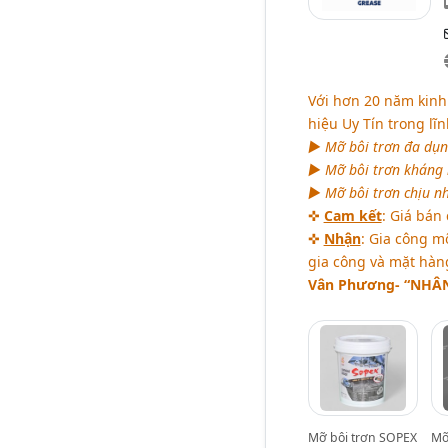
Với hơn 20 năm kin
hiệu Uy Tín trong l
► Mỡ bôi trơn đa dụng
► Mỡ bôi trơn kháng 
► Mỡ bôi trơn chịu nh
✜
Cam kết
: Giá bán
✜
Nhận
: Gia công m
gia công và mặt hàng
Vân Phương-
“NHÂN
Mỡ bôi trơn SOPEX
Mỡ