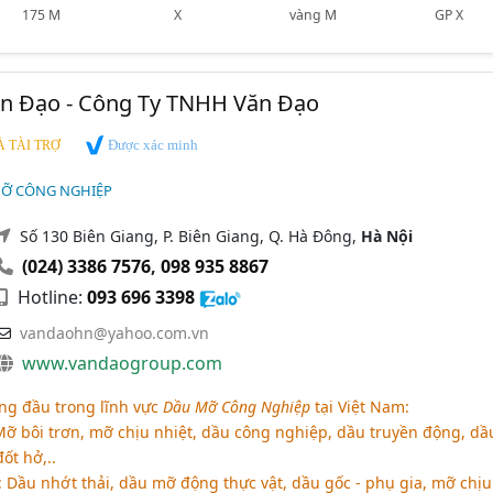
175 M
X
vàng M
GP X
ăn Đạo - Công Ty TNHH Văn Đạo
Được xác minh
 TÀI TRỢ
MỠ CÔNG NGHIỆP
Số 130 Biên Giang, P. Biên Giang, Q. Hà Đông,
Hà Nội
(024) 3386 7576
,
098 935 8867
Hotline:
093 696 3398
vandaohn@yahoo.com.vn
www.vandaogroup.com
ng đầu trong lĩnh vực
Dầu Mỡ Công Nghiệp
tại Việt Nam:
Mỡ bôi trơn, mỡ chịu nhiệt, dầu công nghiệp, dầu truyền động, dầ
ốt hở,..
 Dầu nhớt thải, dầu mỡ động thực vật, dầu gốc - phụ gia, mỡ chịu