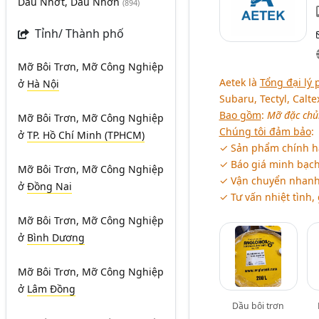
Dầu Nhớt, Dầu Nhờn
(894)
Tỉnh/ Thành phố
Mỡ Bôi Trơn, Mỡ Công Nghiệp
Aetek là
Tổng đại lý 
ở
Hà Nội
Subaru, Tectyl, Calte
Bao gồm
:
Mỡ đặc chủn
Mỡ Bôi Trơn, Mỡ Công Nghiệp
Chúng tôi đảm bảo
:
ở
TP. Hồ Chí Minh (TPHCM)
✓ Sản phẩm chính hã
✓ Báo giá minh bạch,
Mỡ Bôi Trơn, Mỡ Công Nghiệp
✓ Vận chuyển nhanh
ở
Đồng Nai
✓ Tư vấn nhiệt tình
Mỡ Bôi Trơn, Mỡ Công Nghiệp
ở
Bình Dương
Mỡ Bôi Trơn, Mỡ Công Nghiệp
ở
Lâm Đồng
Dầu bôi trơn