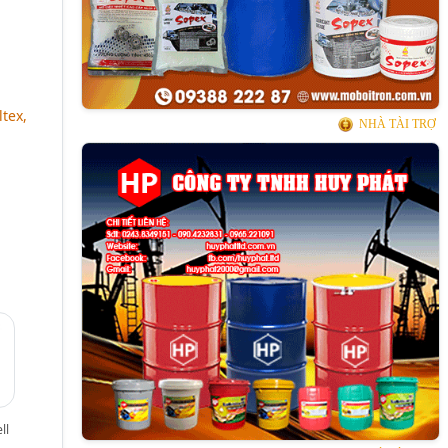
ltex,
NHÀ TÀI TRỢ
ll