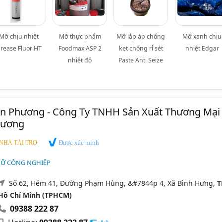
Mỡ chịu nhiệt
Mỡ thực phẩm
Mỡ lắp áp chống
Mỡ xanh chịu
rease Fluor HT
Foodmax ASP 2
kẹt chống rỉ sét
nhiệt Edgar
nhiệt độ
Paste Anti Seize
ân Phương - Công Ty TNHH Sản Xuất Thương Mại
hương
Được xác minh
NHÀ TÀI TRỢ
MỠ CÔNG NGHIỆP
Số 62, Hẻm 41, Đường Phạm Hùng, &#7844p 4, Xã Bình Hưng,
T
Hồ Chí Minh (TPHCM)
09388 222 87