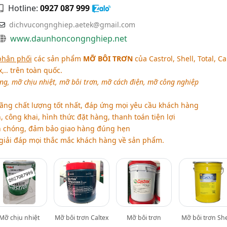
Hotline:
0927 087 999
dichvucongnghiep.aetek@gmail.com
www.daunhoncongnghiep.net
phân phối
các sản phẩm
MỠ BÔI TRƠN
của Castrol, Shell, Total, Ca
x,.. trên toàn quốc.
g, mỡ chịu nhiệt, mỡ bôi trơn, mỡ cách điện, mỡ công nghiệp
ng chất lượng tốt nhất, đáp ứng mọi yêu cầu khách hàng
 công khai, hình thức đặt hàng, thanh toán tiện lợi
 chóng, đảm bảo giao hàng đúng hẹn
, giải đáp mọi thắc mắc khách hàng về sản phẩm.
Mỡ chịu nhiệt
Mỡ bôi trơn Caltex
Mỡ bôi trơn
Mỡ bôi trơn She