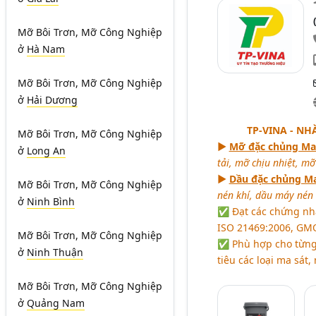
Mỡ Bôi Trơn, Mỡ Công Nghiệp
ở
Hà Nam
Mỡ Bôi Trơn, Mỡ Công Nghiệp
ở
Hải Dương
TP-VINA - N
Mỡ Bôi Trơn, Mỡ Công Nghiệp
►
Mỡ đặc chủng Ma
ở
Long An
tải, mỡ chịu nhiệt, m
►
Dầu đặc chủng Ma
Mỡ Bôi Trơn, Mỡ Công Nghiệp
nén khí, dầu máy nén 
ở
Ninh Bình
✅ Đạt các chứng nhậ
ISO 21469:2006, GMO
Mỡ Bôi Trơn, Mỡ Công Nghiệp
✅ Phù hợp cho từng v
ở
Ninh Thuận
tiêu các loại ma sát
Mỡ Bôi Trơn, Mỡ Công Nghiệp
ở
Quảng Nam