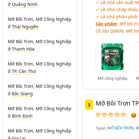
✓ LÀ nhà sản xuất M
ở
Quảng Ninh
✓ LÀ nhà nhập khẩu 
✓ LÀ nhà phân phối 
Mỡ Bôi Trơn, Mỡ Công Nghiệp
Sản phẩm
:
Mỡ bôi tr
ở
Thái Nguyên
Cá Sấu QD606, Mỡ Sin
Mỡ Bôi Trơn, Mỡ Công Nghiệp
ở
Thanh Hóa
Mỡ Bôi Trơn, Mỡ Công Nghiệp
ở
TP. Cần Thơ
Mỡ công nghiệp
M
Mỡ Bôi Trơn, Mỡ Công Nghiệp
ở
Bắc Giang
Mỡ Bôi Trơn TP
3
Mỡ Bôi Trơn, Mỡ Công Nghiệp
ở
Bình Định
MỠ BÔI TRƠN, 
Ngành:
Mỡ Bôi Trơn, Mỡ Công Nghiệp
ở
Gia Lai