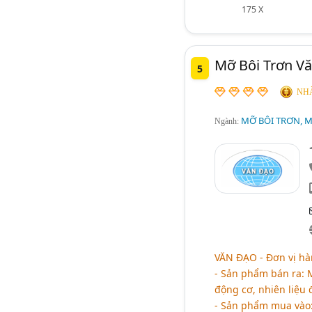
175 X
Mỡ Bôi Trơn V
5
NHÀ
MỠ BÔI TRƠN, 
Ngành:
VĂN ĐẠO - Đơn vị hà
- Sản phẩm bán ra: 
động cơ, nhiên liệu đ
- Sản phẩm mua vào: