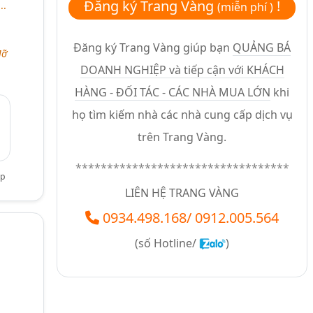
Đăng ký Trang Vàng
!
..
(miễn phí )
Đăng ký Trang Vàng giúp bạn
QUẢNG BÁ
Mỡ
DOANH NGHIỆP và tiếp cận với KHÁCH
HÀNG - ĐỐI TÁC - CÁC NHÀ MUA LỚN
khi
họ tìm kiếm nhà các nhà cung cấp dịch vụ
trên Trang Vàng.
**********************************
ệp
LIÊN HỆ TRANG VÀNG
0934.498.168
/
0912.005.564
(số
Hotline/
)