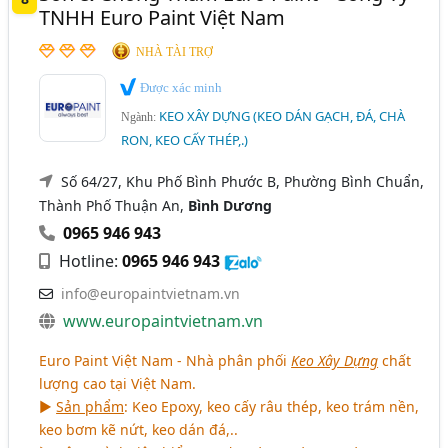
TNHH Euro Paint Việt Nam
NHÀ TÀI TRỢ
Được xác minh
KEO XÂY DỰNG (KEO DÁN GẠCH, ĐÁ, CHÀ
Ngành:
RON, KEO CẤY THÉP,.)
Số 64/27, Khu Phố Bình Phước B, Phường Bình Chuẩn,
Thành Phố Thuận An,
Bình Dương
0965 946 943
Hotline:
0965 946 943
info@europaintvietnam.vn
www.europaintvietnam.vn
Euro Paint Việt Nam - Nhà phân phối
Keo Xây Dựng
chất
lượng cao tại Việt Nam.
►
Sản phẩm
: Keo Epoxy, keo cấy râu thép, keo trám nền,
keo bơm kẽ nứt, keo dán đá,..