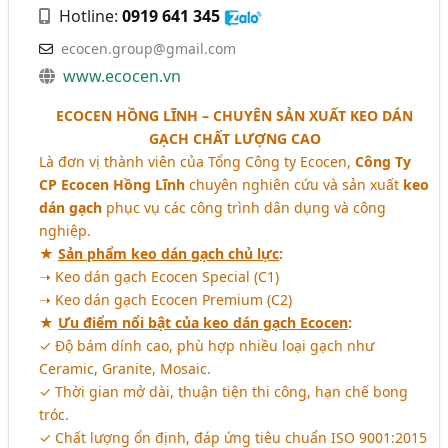
Hotline:
0919 641 345
ecocen.group@gmail.com
www.ecocen.vn
ECOCEN HỒNG LĨNH – CHUYÊN SẢN XUẤT KEO DÁN
GẠCH CHẤT LƯỢNG CAO
Là đơn vị thành viên của Tổng Công ty Ecocen,
Công Ty
CP Ecocen Hồng Lĩnh
chuyên nghiên cứu và sản xuất
keo
dán gạch
phục vụ các công trình dân dụng và công
nghiệp.
★
Sản phẩm keo dán gạch chủ lực
:
➝ Keo dán gạch Ecocen Special (C1)
➝ Keo dán gạch Ecocen Premium (C2)
★
Ưu điểm nổi bật của keo dán gạch Ecocen
:
✓ Độ bám dính cao, phù hợp nhiều loại gạch như
Ceramic, Granite, Mosaic.
✓ Thời gian mở dài, thuận tiện thi công, hạn chế bong
tróc.
✓ Chất lượng ổn định, đáp ứng tiêu chuẩn ISO 9001:2015