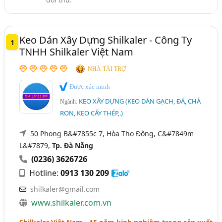
Quảng Ngãi
Keo Dán Và Chất Dính (415)
Vữa Khô Trộn Sẵn (23)
Keo Dán Xây Dựng Shilkaler - Công Ty
1
TNHH Shilkaler Việt Nam
NHÀ TÀI TRỢ
Được xác minh
KEO XÂY DỰNG (KEO DÁN GẠCH, ĐÁ, CHÀ
Ngành:
RON, KEO CẤY THÉP,.)
50 Phong B&#7855c 7, Hòa Thọ Đông, C&#7849m
L&#7879,
Tp. Đà Nẵng
(0236) 3626726
Hotline:
0913 130 209
shilkaler@gmail.com
www.shilkaler.com.vn