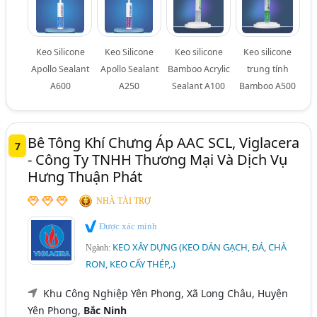
Keo Silicone
Keo Silicone
Keo silicone
Keo silicone
Apollo Sealant
Apollo Sealant
Bamboo Acrylic
trung tính
A600
A250
Sealant A100
Bamboo A500
Bê Tông Khí Chưng Áp AAC SCL, Viglacera
7
- Công Ty TNHH Thương Mại Và Dịch Vụ
Hưng Thuận Phát
NHÀ TÀI TRỢ
Được xác minh
KEO XÂY DỰNG (KEO DÁN GẠCH, ĐÁ, CHÀ
Ngành:
RON, KEO CẤY THÉP,.)
Khu Công Nghiệp Yên Phong, Xã Long Châu, Huyện
Yên Phong,
Bắc Ninh