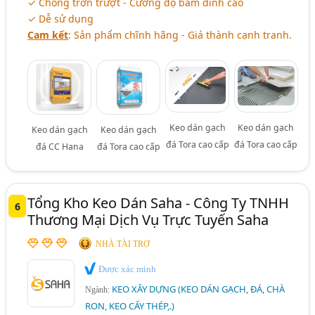
✓ Chống trơn trượt - Cường độ bám dính cao
✓ Dễ sử dụng
Cam kết
: Sản phẩm chĩnh hãng - Giá thành cạnh tranh.
Keo dán gạch
Keo dán gạch
Keo dán gạch
Keo dán gạch
đá Tora cao cấp
đá Tora cao cấp
đá CC Hana
đá Tora cao cấp
Tổng Kho Keo Dán Saha - Công Ty TNHH
6
Thương Mại Dịch Vụ Trực Tuyến Saha
NHÀ TÀI TRỢ
Được xác minh
KEO XÂY DỰNG (KEO DÁN GẠCH, ĐÁ, CHÀ
Ngành:
RON, KEO CẤY THÉP,.)