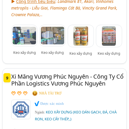
►
Công trình tiêu biểu
:
Landmark 81, Akari, Vinhomes
metroplis - Liễu Giai, Flamingo Cát Bà, Vincity Grand Park,
Crownie Palaza,..
Keo xây dựng
Keo xây dựng
Keo xây dựng
Keo xây dựng
Xi Măng Vương Phúc Nguyên - Công Ty Cổ
9
Phần Logistics Vương Phúc Nguyên
NHÀ TÀI TRỢ
Được xác minh
KEO XÂY DỰNG (KEO DÁN GẠCH, ĐÁ, CHÀ
Ngành:
RON, KEO CẤY THÉP,.)