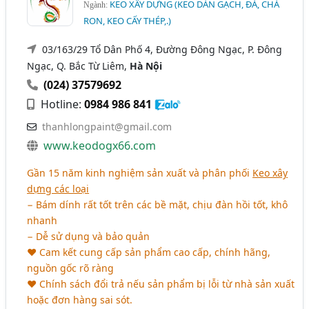
KEO XÂY DỰNG (KEO DÁN GẠCH, ĐÁ, CHÀ
Ngành:
RON, KEO CẤY THÉP,.)
03/163/29 Tổ Dân Phố 4, Đường Đông Ngạc, P. Đông
Ngạc, Q. Bắc Từ Liêm,
Hà Nội
(024) 37579692
Hotline:
0984 986 841
thanhlongpaint@gmail.com
www.keodogx66.com
Gần 15 năm kinh nghiệm sản xuất và phân phối
Keo xây
dựng các loại
− Bám dính rất tốt trên các bề mặt, chịu đàn hồi tốt, khô
nhanh
− Dễ sử dụng và bảo quản
♥ Cam kết cung cấp sản phẩm cao cấp, chính hãng,
nguồn gốc rõ ràng
♥ Chính sách đổi trả nếu sản phẩm bị lỗi từ nhà sản xuất
hoặc đơn hàng sai sót.