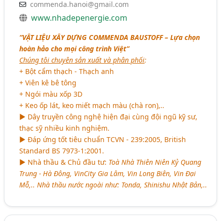
commenda.hanoi@gmail.com
www.nhadepenergie.com
“
VẬT LIỆU XÂY DỰNG COMMENDA BAUSTOFF
– Lựa chọn
hoàn hảo cho mọi công trình Việt”
Chúng tôi chuyên sản xuất và phân phối
:
+ Bột cẩm thạch - Thạch anh
+ Viên kê bê tông
+ Ngói màu xốp 3D
+ Keo ốp lát, keo miết mạch màu (chà ron),..
► Dây truyền công nghệ hiện đại cùng đội ngũ kỹ sư,
thạc sỹ nhiều kinh nghiệm.
► Đáp ứng tốt tiêu chuẩn TCVN - 239:2005, British
Standard BS 7973-1:2001.
► Nhà thầu & Chủ đầu tư:
Toà Nhà Thiên Niên Kỷ Quang
Trung - Hà Đông, VinCity Gia Lâm, Vin Long Biên, Vin Đại
Mỗ,.. Nhà thầu nước ngoài như: Tonda, Shinishu Nhật Bản,..