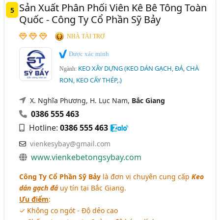
Sản Xuất Phân Phối Viên Kê Bê Tông Toàn
5
Quốc - Công Ty Cổ Phần Sỹ Bảy
NHÀ TÀI TRỢ
Được xác minh
KEO XÂY DỰNG (KEO DÁN GẠCH, ĐÁ, CHÀ
Ngành:
RON, KEO CẤY THÉP,.)
X. Nghĩa Phương, H. Lục Nam,
Bắc Giang
0386 555 463
Hotline:
0386 555 463
vienkesybay@gmail.com
www.vienkebetongsybay.com
Công Ty Cổ Phần Sỹ Bảy
là đơn vị chuyên cung cấp
Keo
dán gạch đá
uy tín tại Bắc Giang.
Ưu điểm
:
✓ Không co ngót - Độ dẻo cao