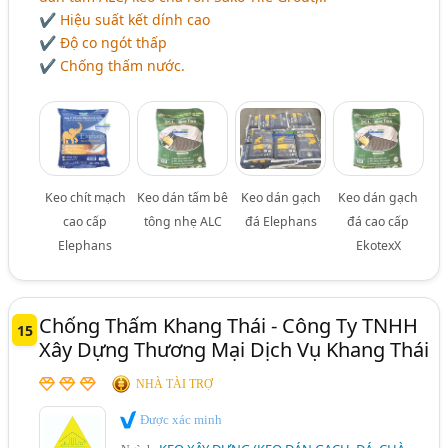
✔ Hiệu suất kết dính cao
✔ Độ co ngót thấp
✔ Chống thấm nước.
Keo chít mạch
Keo dán tấm bê
Keo dán gạch
Keo dán gạch
cao cấp
tông nhẹ ALC
đá Elephans
đá cao cấp
Elephans
EkotexX
Chống Thấm Khang Thái - Công Ty TNHH
15
Xây Dựng Thương Mại Dịch Vụ Khang Thái
NHÀ TÀI TRỢ
Được xác minh