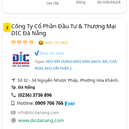
Đông
đá SHILKALER
cao cấp
Công Ty Cổ Phần Đầu Tư & Thương Mại
2
DIC Đà Nẵng
NHÀ TÀI TRỢ
Được xác minh
KEO XÂY DỰNG (KEO DÁN GẠCH, ĐÁ, CHÀ
Ngành:
RON, KEO CẤY THÉP,.)
Số 32 - 34 Nguyễn Nhược Pháp, Phường Hòa Khánh,
Tp. Đà Nẵng
(0236) 3736 896
Hotline:
0909 706 766
info@dicdanang.com
www.dicdanang.com