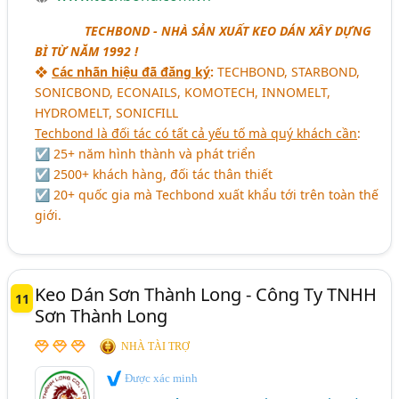
aaaaaaa
TECHBOND - NHÀ SẢN XUẤT KEO DÁN XÂY DỰNG
BÌ TỪ NĂM 1992 !
❖
Các nhãn hiệu đã đăng ký
:
TECHBOND, STARBOND,
SONICBOND, ECONAILS, KOMOTECH, INNOMELT,
HYDROMELT, SONICFILL
Techbond là đối tác có tất cả yếu tố mà quý khách cần
:
☑ 25+ năm hình thành và phát triển
☑ 2500+ khách hàng, đối tác thân thiết
☑ 20+ quốc gia mà Techbond xuất khẩu tới trên toàn thế
giới.
Keo Dán Sơn Thành Long - Công Ty TNHH
11
Sơn Thành Long
NHÀ TÀI TRỢ
Được xác minh