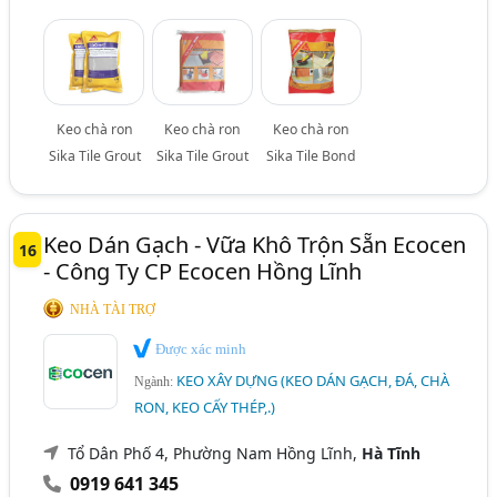
Keo chà ron
Keo chà ron
Keo chà ron
Sika Tile Grout
Sika Tile Grout
Sika Tile Bond
Keo Dán Gạch - Vữa Khô Trộn Sẵn Ecocen
16
- Công Ty CP Ecocen Hồng Lĩnh
NHÀ TÀI TRỢ
Được xác minh
KEO XÂY DỰNG (KEO DÁN GẠCH, ĐÁ, CHÀ
Ngành:
RON, KEO CẤY THÉP,.)
Tổ Dân Phố 4, Phường Nam Hồng Lĩnh,
Hà Tĩnh
0919 641 345