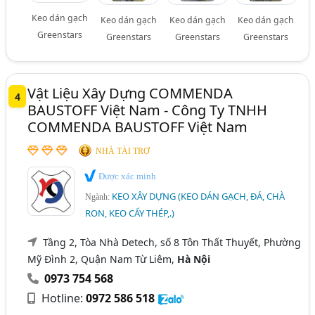
Keo dán gạch
Keo dán gạch
Keo dán gạch
Keo dán gạch
Greenstars
Greenstars
Greenstars
Greenstars
Vật Liệu Xây Dựng COMMENDA
4
BAUSTOFF Việt Nam - Công Ty TNHH
COMMENDA BAUSTOFF Việt Nam
NHÀ TÀI TRỢ
Được xác minh
KEO XÂY DỰNG (KEO DÁN GẠCH, ĐÁ, CHÀ
Ngành:
RON, KEO CẤY THÉP,.)
Tầng 2, Tòa Nhà Detech, số 8 Tôn Thất Thuyết, Phường
Mỹ Đình 2, Quận Nam Từ Liêm,
Hà Nội
0973 754 568
Hotline:
0972 586 518