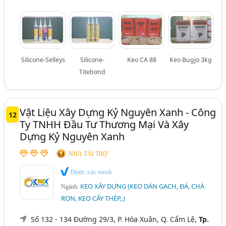
Silicone-Selleys
Silicone-
Keo CA 88
Keo Bugjo 3kg
Titebond
Vật Liệu Xây Dựng Kỷ Nguyên Xanh - Công
12
Ty TNHH Đầu Tư Thương Mại Và Xây
Dựng Kỷ Nguyên Xanh
NHÀ TÀI TRỢ
Được xác minh
KEO XÂY DỰNG (KEO DÁN GẠCH, ĐÁ, CHÀ
Ngành:
RON, KEO CẤY THÉP,.)
Số 132 - 134 Đường 29/3, P. Hòa Xuân, Q. Cẩm Lệ,
Tp.