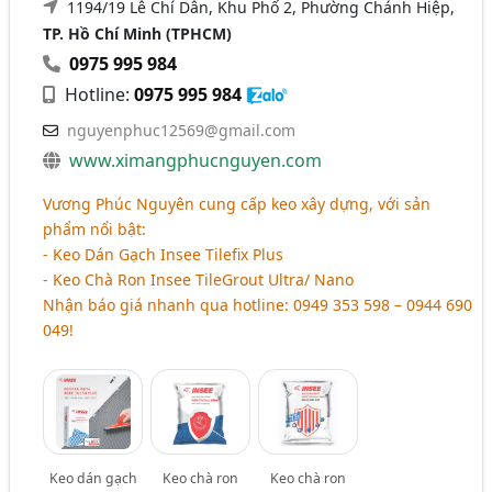
1194/19 Lê Chí Dân, Khu Phố 2, Phường Chánh Hiệp,
TP. Hồ Chí Minh (TPHCM)
0975 995 984
Hotline:
0975 995 984
nguyenphuc12569@gmail.com
www.ximangphucnguyen.com
Vương Phúc Nguyên cung cấp keo xây dựng, với sản
phẩm nổi bật:
- Keo Dán Gạch Insee Tilefix Plus
- Keo Chà Ron Insee TileGrout Ultra/ Nano
Nhận báo giá nhanh qua hotline: 0949 353 598 – 0944 690
049!
Keo dán gạch
Keo chà ron
Keo chà ron