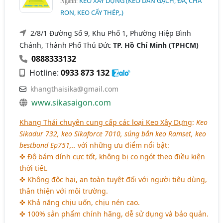
KEO XÂY DỰNG (KEO DÁN GẠCH, ĐÁ, CHÀ
Ngành:
RON, KEO CẤY THÉP,.)
2/8/1 Đường Số 9, Khu Phố 1, Phường Hiệp Bình
Chánh, Thành Phố Thủ Đức
TP. Hồ Chí Minh (TPHCM)
0888333132
Hotline:
0933 873 132
khangthaisika@gmail.com
www.sikasaigon.com
Khang Thái chuyên cung cấp các loại Keo Xây Dựng
:
Keo
Sikadur 732, keo Sikaforce 7010, súng bắn keo Ramset, keo
bestbond Ep751,..
với những ưu điểm nổi bật:
✜ Độ bám dính cực tốt, không bị co ngót theo điều kiện
thời tiết.
✜ Không độc hại, an toàn tuyệt đối với người tiêu dùng,
thân thiện với môi trường.
✜ Khả năng chịu uốn, chịu nén cao.
✜ 100% sản phẩm chính hãng, dễ sử dụng và bảo quản.