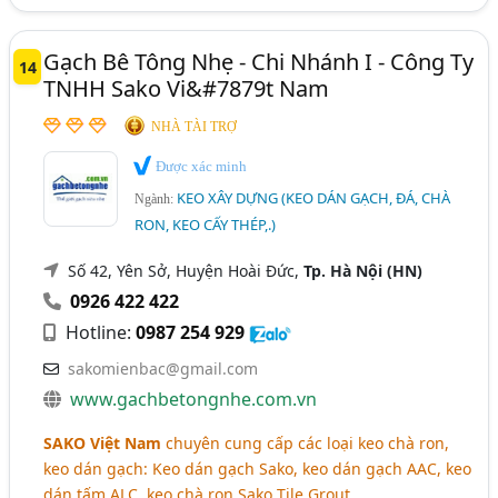
Gạch Bê Tông Nhẹ - Chi Nhánh I - Công Ty
14
TNHH Sako Vi&#7879t Nam
NHÀ TÀI TRỢ
Được xác minh
KEO XÂY DỰNG (KEO DÁN GẠCH, ĐÁ, CHÀ
Ngành:
RON, KEO CẤY THÉP,.)
Số 42, Yên Sở, Huyện Hoài Đức,
Tp. Hà Nội (HN)
0926 422 422
Hotline:
0987 254 929
sakomienbac@gmail.com
www.gachbetongnhe.com.vn
SAKO Việt Nam
chuyên cung cấp các loại keo chà ron,
keo dán gạch: Keo dán gạch Sako, keo dán gạch AAC, keo
dán tấm ALC, keo chà ron Sako Tile Grout,..