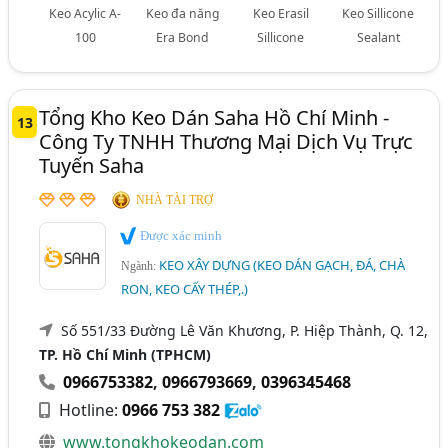
Keo Acylic A-
Keo đa năng
Keo Erasil
Keo Sillicone
100
Era Bond
Sillicone
Sealant
Tổng Kho Keo Dán Saha Hồ Chí Minh -
13
Công Ty TNHH Thương Mại Dịch Vụ Trực
Tuyến Saha
NHÀ TÀI TRỢ
Được xác minh
KEO XÂY DỰNG (KEO DÁN GẠCH, ĐÁ, CHÀ
Ngành:
RON, KEO CẤY THÉP,.)
Số 551/33 Đường Lê Văn Khương, P. Hiệp Thành, Q. 12,
TP. Hồ Chí Minh (TPHCM)
0966753382
,
0966793669
,
0396345468
Hotline:
0966 753 382
www.tongkhokeodan.com