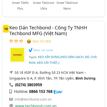
Insee Tilefix
Insee TileGrout
Insee TileGrout
Plus
Ultra
Nano
Keo Dán Techbond - Công Ty TNHH
10
Techbond MFG (Việt Nam)
NHÀ TÀI TRỢ
Được xác minh
KEO XÂY DỰNG (KEO DÁN GẠCH, ĐÁ, CHÀ
Ngành:
RON, KEO CẤY THÉP,.)
Số 18 VSIP II-A, Đường Số 23 KCN Việt Nam –
Singapore II-A, P. Vĩnh Tân, TP. Tân Uyên,
Bình Dương
(0274) 3803959
Hotline:
0866 153 768
info@techbond.com.vn
www.techbond.com.vn