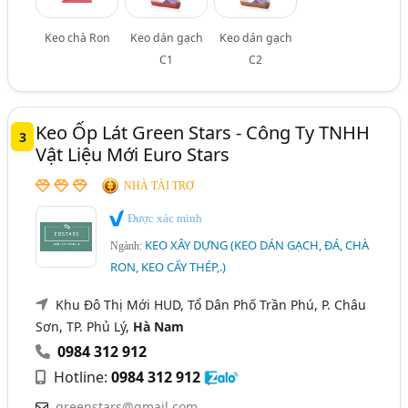
Keo chà Ron
Keo dán gạch
Keo dán gạch
C1
C2
Keo Ốp Lát Green Stars - Công Ty TNHH
3
Vật Liệu Mới Euro Stars
NHÀ TÀI TRỢ
Được xác minh
KEO XÂY DỰNG (KEO DÁN GẠCH, ĐÁ, CHÀ
Ngành:
RON, KEO CẤY THÉP,.)
Khu Đô Thị Mới HUD, Tổ Dân Phố Trần Phú, P. Châu
Sơn, TP. Phủ Lý,
Hà Nam
0984 312 912
Hotline:
0984 312 912
greenstars@gmail.com