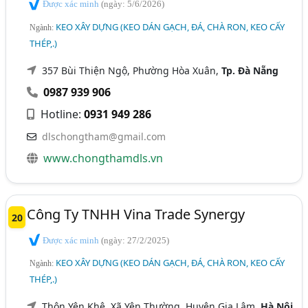
Được xác minh
(ngày: 5/6/2026)
KEO XÂY DỰNG (KEO DÁN GẠCH, ĐÁ, CHÀ RON, KEO CẤY
Ngành:
THÉP,.)
357 Bùi Thiện Ngộ, Phường Hòa Xuân,
Tp. Đà Nẵng
0987 939 906
Hotline:
0931 949 286
dlschongtham@gmail.com
www.chongthamdls.vn
Công Ty TNHH Vina Trade Synergy
20
Được xác minh
(ngày: 27/2/2025)
KEO XÂY DỰNG (KEO DÁN GẠCH, ĐÁ, CHÀ RON, KEO CẤY
Ngành:
THÉP,.)
Thôn Yên Khê, Xã Yên Thường, Huyện Gia Lâm,
Hà Nội