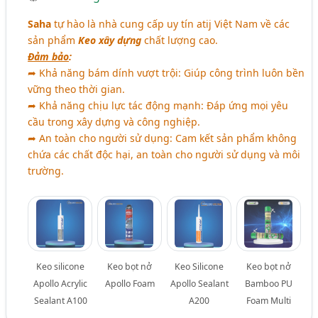
Saha
tự hào là nhà cung cấp uy tín atij Việt Nam về các
sản phẩm
Keo xây dựng
chất lượng cao.
Đảm bảo
:
➦ Khả năng bám dính vượt trội: Giúp công trình luôn bền
vững theo thời gian.
➦ Khả năng chịu lực tác động mạnh: Đáp ứng mọi yêu
cầu trong xây dựng và công nghiệp.
➦ An toàn cho người sử dụng: Cam kết sản phẩm không
chứa các chất độc hại, an toàn cho người sử dụng và môi
trường.
Keo silicone
Keo bọt nở
Keo Silicone
Keo bọt nở
Apollo Acrylic
Apollo Foam
Apollo Sealant
Bamboo PU
Sealant A100
A200
Foam Multi