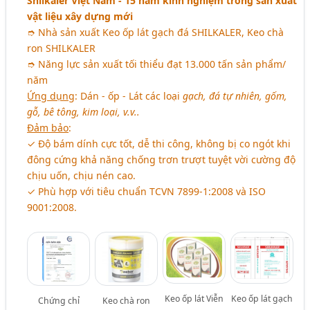
Shilkaler Việt Nam - 15 năm kinh nghiệm trong sản xuất
vật liệu xây dựng mới
➮ Nhà sản xuất Keo ốp lát gạch đá SHILKALER, Keo chà
ron SHILKALER
➮ Năng lực sản xuất tối thiểu đạt 13.000 tấn sản phẩm/
năm
Ứng dụng
: Dán - ốp - Lát các loại
gạch, đá tự nhiên, gốm,
gỗ, bê tông, kim loại, v.v..
Đảm bảo
:
✓ Độ bám dính cực tốt, dễ thi công, không bị co ngót khi
đông cứng khả năng chống trơn trượt tuyệt vời cường độ
chịu uốn, chịu nén cao.
✓ Phù hợp với tiêu chuẩn TCVN 7899-1:2008 và ISO
9001:2008.
Keo ốp lát Viễn
Keo ốp lát gạch
Chứng chỉ
Keo chà ron