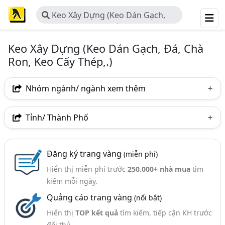
Keo Xây Dựng (Keo Dán Gạch,
Đá, Chà Ron, Keo Cấy Thép,.)
Keo Xây Dựng (Keo Dán Gạch, Đá, Chà
Ron, Keo Cấy Thép,.)
Nhóm ngành/ ngành xem thêm
Ngành nghề
Tỉnh/ Thành Phố
Keo Xây Dựng (Keo Dán Gạch, Đá, Chà Ron, Keo Cấy
Hà Nội
TP. Hồ Chí Minh (TPHCM)
Đồng Nai
Thép,.)
(184)
Đăng ký trang vàng
(miễn phí)
Bình Dương
Tp. Đà Nẵng
TP. Hải Phòng
Nhóm ngành nghề
Hiển thị miễn phí trước
250.000+ nhà mua
tìm
Bắc Ninh
Hưng Yên
Hà Tĩnh
kiếm mỗi ngày.
Keo Chống Thấm, Chống Dột, Keo Chịu Nhiệt (43)
Quảng cáo trang vàng
(nổi bật)
Thừa Thiên Huế
Bắc Giang
Bình Định
Keo Dán Kính (11)
Hiển thị
TOP kết quả
tìm kiếm, tiếp cận KH trước
Hà Nam
Hải Dương
Hậu Giang
Long An
Ngành xem thêm
đối thủ.