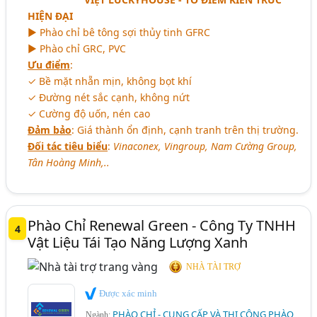
HIỆN ĐẠI
► Phào chỉ bê tông sợi thủy tinh GFRC
► Phào chỉ GRC, PVC
Ưu điểm
:
✓ Bề mặt nhẵn mịn, không bọt khí
✓ Đường nét sắc cạnh, không nứt
✓ Cường độ uốn, nén cao
Đảm bảo
: Giá thành ổn định, cạnh tranh trên thị trường.
Đối tác tiêu biểu
:
Vinaconex, Vingroup, Nam Cường Group,
Tân Hoàng Minh,..
Phào Chỉ Renewal Green - Công Ty TNHH
4
Vật Liệu Tái Tạo Năng Lượng Xanh
NHÀ TÀI TRỢ
Được xác minh
PHÀO CHỈ - CUNG CẤP VÀ THI CÔNG PHÀO
Ngành: