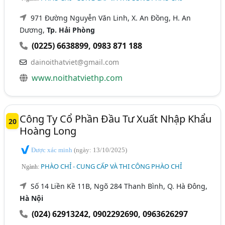
971 Đường Nguyễn Văn Linh, X. An Đồng, H. An
Dương,
Tp. Hải Phòng
(0225) 6638899
,
0983 871 188
dainoithatviet@gmail.com
www.noithatviethp.com
Công Ty Cổ Phần Đầu Tư Xuất Nhập Khẩu
20
Hoàng Long
Được xác minh
(ngày: 13/10/2025)
PHÀO CHỈ - CUNG CẤP VÀ THI CÔNG PHÀO CHỈ
Ngành:
Số 14 Liền Kề 11B, Ngõ 284 Thanh Bình, Q. Hà Đông,
Hà Nội
(024) 62913242
,
0902292690
,
0963626297