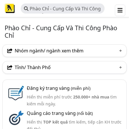
Phào Chỉ - Cung Cấp Và Thi Công
Phào Chỉ
Phào Chỉ - Cung Cấp Và Thi Công Phào
Chỉ
Nhóm ngành/ ngành xem thêm
Ngành nghề
Tỉnh/ Thành Phố
Phào Chỉ - Cung Cấp Và Thi Công Phào Chỉ
(168)
Hà Nội
TP. Hồ Chí Minh (TPHCM)
Đồng Nai
Nhóm ngành nghề
Đăng ký trang vàng
(miễn phí)
Bình Dương
Tp. Đà Nẵng
TP. Hải Phòng
Hiển thị miễn phí trước
250.000+ nhà mua
tìm
Len Tường Nhựa (35)
An Giang
Bà Rịa-Vũng Tàu
Bắc Ninh
kiếm mỗi ngày.
Ngành xem thêm
Quảng cáo trang vàng
(nổi bật)
Hưng Yên
Nam Định
Nghệ An
Thái Bình
Vật Liệu Trang Trí Nội Thất (1325)
Hiển thị
TOP kết quả
tìm kiếm, tiếp cận KH trước
Thanh Hóa
Thừa Thiên Huế
TP. Cần Thơ
đối thủ.