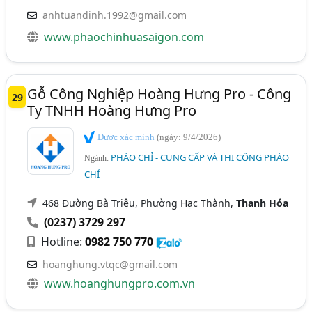
anhtuandinh.1992@gmail.com
www.phaochinhuasaigon.com
Gỗ Công Nghiệp Hoàng Hưng Pro - Công
29
Ty TNHH Hoàng Hưng Pro
Được xác minh
(ngày: 9/4/2026)
PHÀO CHỈ - CUNG CẤP VÀ THI CÔNG PHÀO
Ngành:
CHỈ
468 Đường Bà Triệu, Phường Hạc Thành,
Thanh Hóa
(0237) 3729 297
Hotline:
0982 750 770
hoanghung.vtqc@gmail.com
www.hoanghungpro.com.vn