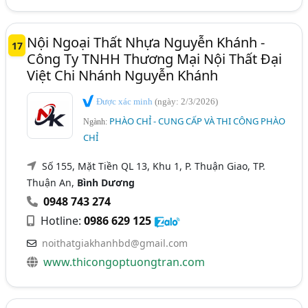
Nội Ngoại Thất Nhựa Nguyễn Khánh -
17
Công Ty TNHH Thương Mại Nội Thất Đại
Việt Chi Nhánh Nguyễn Khánh
Được xác minh
(ngày: 2/3/2026)
PHÀO CHỈ - CUNG CẤP VÀ THI CÔNG PHÀO
Ngành:
CHỈ
Số 155, Mặt Tiền QL 13, Khu 1, P. Thuận Giao, TP.
Thuận An,
Bình Dương
0948 743 274
Hotline:
0986 629 125
noithatgiakhanhbd@gmail.com
www.thicongoptuongtran.com