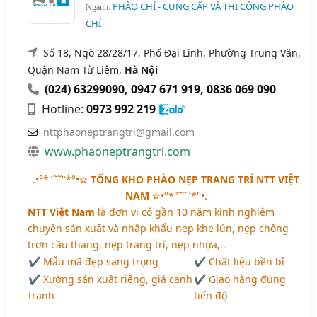
PHÀO CHỈ - CUNG CẤP VÀ THI CÔNG PHÀO
Ngành:
CHỈ
Số 18, Ngõ 28/28/17, Phố Đại Linh, Phường Trung Văn,
Quận Nam Từ Liêm,
Hà Nội
(024) 63299090
,
0947 671 919
,
0836 069 090
Hotline:
0973 992 219
nttphaoneptrangtri@gmail.com
www.phaoneptrangtri.com
.•°*"˜˜"*°•✫
TỔNG KHO PHÀO NẸP TRANG TRÍ NTT VIỆT
NAM
✫•°*"˜˜"*°•.
NTT Việt Nam
là đơn vị có gần 10 năm kinh nghiệm
chuyên sản xuất và nhập khẩu nẹp khe lún, nẹp chống
trơn cầu thang, nẹp trang trí, nẹp nhựa,..
✔ Mẫu mã đẹp sang trọng
✔ Chất liệu bền bỉ
✔ Xưởng sản xuất riêng, giá cạnh
✔ Giao hàng đúng
tranh
tiến độ