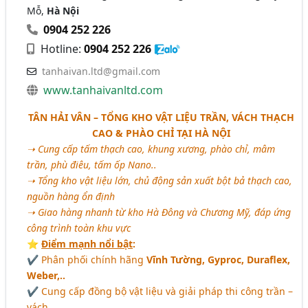
Mỗ,
Hà Nội
0904 252 226
Hotline:
0904 252 226
tanhaivan.ltd@gmail.com
www.tanhaivanltd.com
TÂN HẢI VÂN – TỔNG KHO VẬT LIỆU TRẦN, VÁCH THẠCH
CAO & PHÀO CHỈ TẠI HÀ NỘI
➝ Cung cấp tấm thạch cao, khung xương, phào chỉ, mâm
trần, phù điêu, tấm ốp Nano..
➝ Tổng kho vật liệu lớn, chủ động sản xuất bột bả thạch cao,
nguồn hàng ổn định
➝ Giao hàng nhanh từ kho Hà Đông và Chương Mỹ, đáp ứng
công trình toàn khu vực
⭐️
Điểm mạnh nổi bật
:
✔ Phân phối chính hãng
Vĩnh Tường, Gyproc, Duraflex,
Weber,..
✔ Cung cấp đồng bộ vật liệu và giải pháp thi công trần –
vách