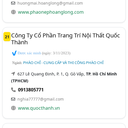
huongmai.hoanglong@gmail.com
www.phaonephoanglong.com
Công Ty Cổ Phần Trang Trí Nội Thất Quốc
21
Thành
Được xác minh
(ngày: 3/11/2023)
PHÀO CHỈ - CUNG CẤP VÀ THI CÔNG PHÀO CHỈ
Ngành:
627 Lê Quang Định, P. 1, Q. Gò Vấp,
TP. Hồ Chí Minh
(TPHCM)
0913805771
nghia77777@gmail.com
www.quocthanh.vn