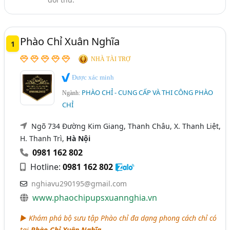
Nội Thất - Trang Trí Nội Thất (301)
Vĩnh Phúc
Bắc Giang
Hà Nam
Hải Dương
Nẹp Trang Trí (Nẹp Nhôm, Inox, Đồng,..Trang Trí) (68)
Hậu Giang
Kiên Giang
Long An
Ninh Bình
Nẹp Nhựa, Chỉ Nhựa (54)
Phào Chỉ Xuân Nghĩa
1
Quảng Nam
NHÀ TÀI TRỢ
Được xác minh
PHÀO CHỈ - CUNG CẤP VÀ THI CÔNG PHÀO
Ngành:
CHỈ
Ngõ 734 Đường Kim Giang, Thanh Châu, X. Thanh Liệt,
H. Thanh Trì,
Hà Nội
0981 162 802
Hotline:
0981 162 802
nghiavu290195@gmail.com
www.phaochipupsxuannghia.vn
► Khám phá bộ sưu tập Phào chỉ đa dạng phong cách chỉ có
tại
Phào Chỉ Xuân Nghĩa