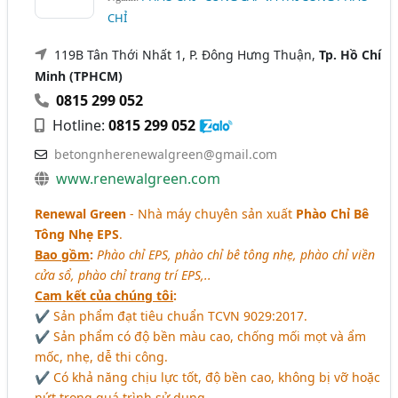
CHỈ
119B Tân Thới Nhất 1, P. Đông Hưng Thuận,
Tp. Hồ Chí
Minh (TPHCM)
0815 299 052
Hotline:
0815 299 052
betongnherenewalgreen@gmail.com
www.renewalgreen.com
Renewal Green
- Nhà máy chuyên sản xuất
Phào Chỉ Bê
Tông Nhẹ EPS
.
Bao gồm
:
Phào chỉ EPS, phào chỉ bê tông nhẹ, phào chỉ viền
cửa sổ, phào chỉ trang trí EPS,..
Cam kết của chúng tôi
:
✔ Sản phẩm đạt tiêu chuẩn TCVN 9029:2017.
✔ Sản phẩm có độ bền màu cao, chống mối mọt và ẩm
mốc, nhẹ, dễ thi công.
✔ Có khả năng chịu lực tốt, độ bền cao, không bị vỡ hoặc
nứt trong quá trình sử dụng.