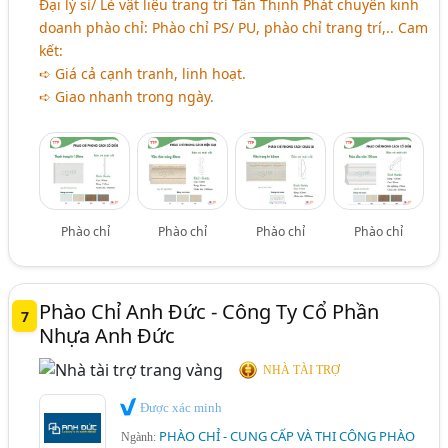
Đại lý sỉ/ Lẻ vật liệu trang trí Tân Thịnh Phát chuyên kinh
doanh phào chỉ: Phào chỉ PS/ PU, phào chỉ trang trí,.. Cam
kết:
➪ Giá cả cạnh tranh, linh hoạt.
➪ Giao nhanh trong ngày.
Phào chỉ
Phào chỉ
Phào chỉ
Phào chỉ
Phào Chỉ Anh Đức - Công Ty Cổ Phần
7
Nhựa Anh Đức
NHÀ TÀI TRỢ
Được xác minh
PHÀO CHỈ - CUNG CẤP VÀ THI CÔNG PHÀO
Ngành: