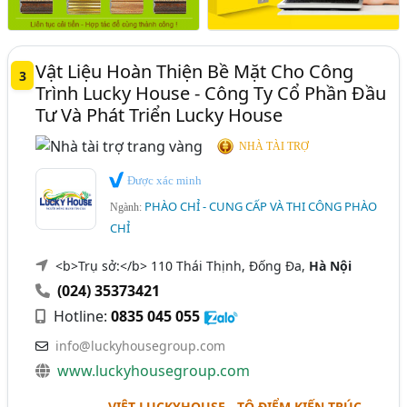
Vật Liệu Hoàn Thiện Bề Mặt Cho Công
3
Trình Lucky House - Công Ty Cổ Phần Đầu
Tư Và Phát Triển Lucky House
NHÀ TÀI TRỢ
Được xác minh
PHÀO CHỈ - CUNG CẤP VÀ THI CÔNG PHÀO
Ngành:
CHỈ
<b>Trụ sở:</b> 110 Thái Thịnh, Đống Đa,
Hà Nội
(024) 35373421
Hotline:
0835 045 055
info@luckyhousegroup.com
www.luckyhousegroup.com
VIỆT LUCKYHOUSE - TÔ ĐIỂM KIẾN TRÚC