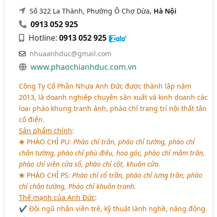
Số 322 La Thành, Phường Ô Chợ Dừa,
Hà Nội
0913 052 925
Hotline:
0913 052 925
nhuaanhduc@gmail.com
www.phaochianhduc.com.vn
Công Ty Cổ Phần Nhựa Anh Đức được thành lập năm
2013, là doanh nghiệp chuyên sản xuất và kinh doanh các
loại phào khung tranh ảnh, phào chỉ trang trí nội thất tân
cổ điển.
Sản phẩm chính
:
❀
PHÀO CHỈ PU:
Phào chỉ trần, phào chỉ tường, phào chỉ
chân tường, phào chỉ phù điêu, hoa góc, phào chỉ mâm trần,
phào chỉ viền cửa sổ, phào chỉ cột, khuôn cửa.
❀
PHÀO CHỈ PS:
Phào chỉ cổ trần, phào chỉ lưng trần, phào
chỉ chân tường, Phào chỉ khuôn tranh.
Thế mạnh của Anh Đức
:
✔ Đội ngũ nhân viên trẻ, kỹ thuật lành nghề, năng động