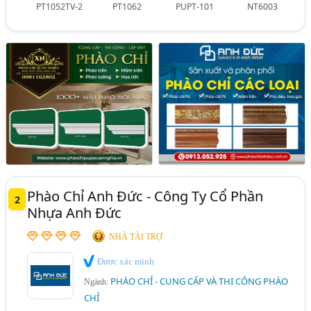
PT1052TV-2
PT1062
PUPT-101
NT6003
Phào Chỉ Anh Đức - Công Ty Cổ Phần
2
Nhựa Anh Đức
NHÀ TÀI TRỢ
Được xác minh
PHÀO CHỈ - CUNG CẤP VÀ THI CÔNG PHÀO
Ngành:
CHỈ