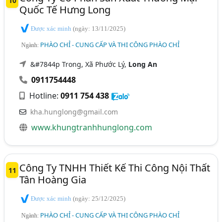
10
Quốc Tế Hưng Long
Được xác minh
(ngày: 13/11/2025)
PHÀO CHỈ - CUNG CẤP VÀ THI CÔNG PHÀO CHỈ
Ngành:
&#7844p Trong, Xã Phước Lý,
Long An
0911754448
Hotline:
0911 754 438
kha.hunglong@gmail.com
www.khungtranhhunglong.com
Công Ty TNHH Thiết Kế Thi Công Nội Thất
11
Tân Hoàng Gia
Được xác minh
(ngày: 25/12/2025)
PHÀO CHỈ - CUNG CẤP VÀ THI CÔNG PHÀO CHỈ
Ngành: