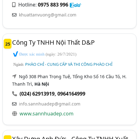
Hotline:
0975 883 996
khuattanvuong@gmail.com
Công Ty TNHH Nội Thất D&P
25
Được xác minh
(ngày: 26/7/2021)
PHÀO CHỈ - CUNG CẤP VÀ THI CÔNG PHÀO CHỈ
Ngành:
Ngõ 308 Phan Trọng Tuệ, Tổng Kho Số 16 Cầu Tó, H.
Thanh Trì,
Hà Nội
(024) 62913919
,
0964164999
info.sannhuadep@gmail.com
www.sannhuadep.com
Xây Dựng Anh Đức - Công Ty TNHH Xuất