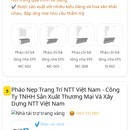
✔ Được sản xuất với nhiều kiểu dáng và hoa văn khác
nhau, đáp ứng mọi nhu cầu thẩm mỹ.
Phào chỉ bê
Phào chỉ bê
Phào chỉ bê
Phào chỉ bê
tông nhẹ EPS
tông nhẹ EPS
tông nhẹ EPS
tông nhẹ EPS
MC-002
MC-005
MC-008
YJ-002
Phào Nẹp Trang Trí NTT Việt Nam - Công
5
Ty TNHH Sản Xuất Thương Mại Và Xây
Dựng NTT Việt Nam
NHÀ TÀI TRỢ
Được xác minh