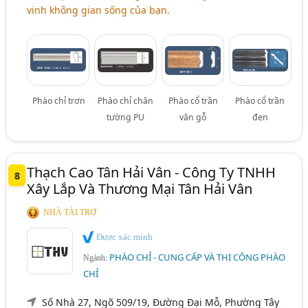
vinh không gian sống của bạn.
Phào chỉ trơn
Phào chỉ chân
Phào cổ trần
Phào cổ trần
tường PU
vân gỗ
đen
Thạch Cao Tân Hải Vân - Công Ty TNHH
8
Xây Lắp Và Thương Mại Tân Hải Vân
NHÀ TÀI TRỢ
Được xác minh
PHÀO CHỈ - CUNG CẤP VÀ THI CÔNG PHÀO
Ngành:
CHỈ
Số Nhà 27, Ngõ 509/19, Đường Đại Mỗ, Phường Tây