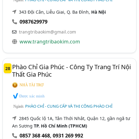
343 Đội Cân, Liễu Giai, Q. Ba Đình,
Hà Nội
0987629979
trangtribaokim@gmail.com
www.trangtribaokim.com
Phào Chỉ Gia Phúc - Công Ty Trang Trí Nội
28
Thất Gia Phúc
NHÀ TÀI TRỢ
Được xác minh
PHÀO CHỈ - CUNG CẤP VÀ THI CÔNG PHÀO CHỈ
Ngành:
2845 Quốc lộ 1A, Tân Thới Nhât, Quận 12, gần ngã tư
An Sương
TP. Hồ Chí Minh (TPHCM)
0857 368 468
,
0931 269 992