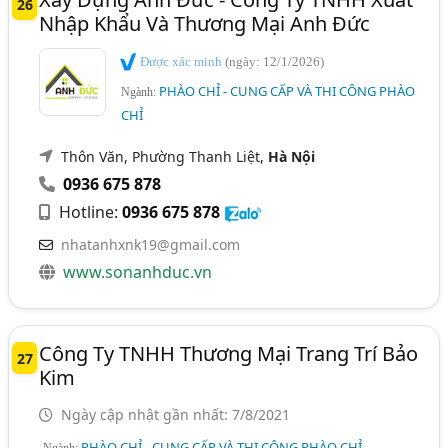
26
Nhập Khẩu Và Thương Mại Anh Đức
Được xác minh
(ngày: 12/1/2026)
PHÀO CHỈ - CUNG CẤP VÀ THI CÔNG PHÀO
Ngành:
CHỈ
Thôn Văn, Phường Thanh Liệt,
Hà Nội
0936 675 878
Hotline:
0936 675 878
nhatanhxnk19@gmail.com
www.sonanhduc.vn
Công Ty TNHH Thương Mại Trang Trí Bảo
27
Kim
Ngày cập nhật gần nhất: 7/8/2021
PHÀO CHỈ - CUNG CẤP VÀ THI CÔNG PHÀO CHỈ
Ngành: