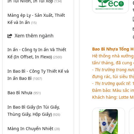
In Túi Nilon, In Túi Xốp
(134)
Màng ép Ly - Sản Xuất, Thiết
Kế và In ấn
(15)
Xem thêm ngành
Bao Bì Nhựa Tổng Hợ
In ấn - Công ty In ấn Và Thiết
Hệ thống nhà xưởng 
Kế (In Offset, In Flexo)
(2500)
tấn/ tháng, đã cung 
-
Thị trường trong nư
In Bao Bì - Công Ty Thiết Kế và
đựng rác, túi siêu thị
In ấn Bao Bì
(1007)
-
Thị trường quốc tế:
Đảm bảo: Màu sắc in 
Bao Bì Nhựa
(951)
Khách hàng: Lotte Ma
In Bao Bì Giấy (In Túi Giấy,
Thùng Giấy, Hộp Giấy)
(926)
Màng In Chuyển Nhiệt
(28)