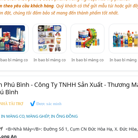
ấn theo yêu cầu khách hàng
. Quý khách có thể gửi mẫu túi hoặc gửi đầ
ần đặt, chúng tôi đảm bảo sẽ mang đến thành phẩm tốt nhất.
 bao bì màng co
In bao bì màng co
In bao bì màng co
In bao bì màng 
 Phú Bình - Công Ty TNHH Sản Xuất - Thương Mạ
ú Bình
Được xác minh
NHÀ TÀI TRỢ
, IN MÀNG CO, MÀNG GHÉP, IN ỐNG ĐỒNG
<B>Nhà Máy</B>: Đường Số 1, Cụm CN Đức Hòa Hạ, X. Đức Hòa,
Long An