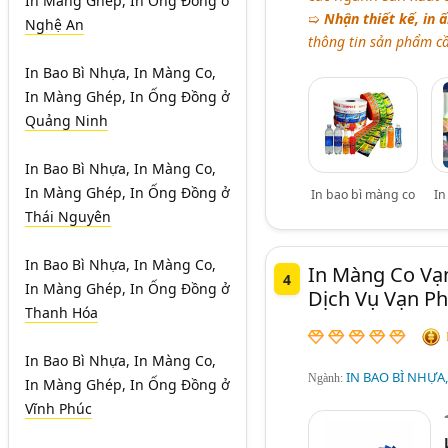
In Màng Ghép, In Ống Đồng
ở
➯
Nhận thiết kế, in 
Nghệ An
thông tin sản phẩm c
In Bao Bì Nhựa, In Màng Co,
In Màng Ghép, In Ống Đồng
ở
Quảng Ninh
In Bao Bì Nhựa, In Màng Co,
In Màng Ghép, In Ống Đồng
ở
In bao bì màng co
In
Thái Nguyên
In Bao Bì Nhựa, In Màng Co,
In Màng Co Vạn
4
In Màng Ghép, In Ống Đồng
ở
Dịch Vụ Vạn Ph
Thanh Hóa
In Bao Bì Nhựa, In Màng Co,
IN BAO BÌ NHỰA
Ngành:
In Màng Ghép, In Ống Đồng
ở
Vĩnh Phúc