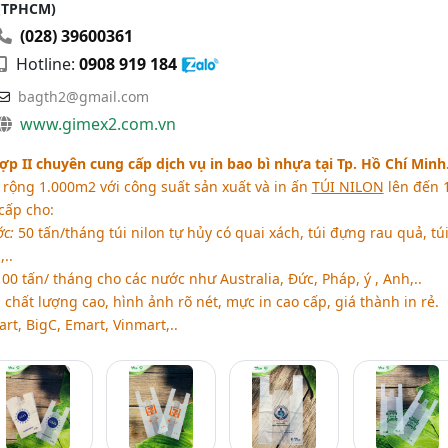
(TPHCM)
(028) 39600361
Hotline:
0908 919 184
bagth2@gmail.com
www.gimex2.com.vn
p II chuyên cung cấp dịch vụ in bao bì nhựa tại Tp. Hồ Chí Minh
rộng 1.000m2 với công suất sản xuất và in ấn
TÚI NILON
lên đến 
cấp cho:
ớc:
50 tấn/tháng túi nilon tự hủy có quai xách, túi đựng rau quả, tú
,..
100 tấn/ tháng cho các nước như Australia, Đức, Pháp, ý , Anh,..
chất lượng cao, hình ảnh rõ nét, mực in cao cấp, giá thành in rẻ.
rt, BigC, Emart, Vinmart,..