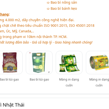
➯ Bao bì nông sản
➯ Bao bì bánh kẹo
Khang
:
ng 4.000 m2, dây chuyền công nghệ hiện đại.
g chặt chẽ theo tiêu chuẩn ISO 9001:2015, ISO 45001:2018
am, Úc, Mỹ, Canada,..
g trong phạm vi 10km nội thành TP. HCM.
hất lượng đảm bảo - Giá cả hợp lý - Giao hàng nhanh chóng!
Bao bì túi gạo
Bao bì túi gạo
Màng in dạng
Màng in dạn
cuộn
cuộn
 Nhật Thái