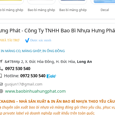
o bì màng ghép
Bao bì màng ghép
Bao bì màng ghép
Decal
ưng Phát - Công Ty TNHH Bao Bì Nhựa Hưng Phá
Được xác minh
NHÀ TÀI TRỢ
, IN MÀNG CO, MÀNG GHÉP, IN ỐNG ĐỒNG
&#7844p 2, X. Đức Hòa Đông, H. Đức Hòa,
Long An
0972 530 540
Hotline:
0972 530 540
guojun17@gmail.com
www.baobinhuahungphat.com
KAGING – NHÀ SẢN XUẤT & IN ẤN BAO BÌ NHỰA THEO YÊU CẦU
g
chuyên sản xuất bao bì nhựa và màng đóng gói theo yêu cầu, phục v
 private label và doanh nghiệp xuất khẩu trên toàn quốc.