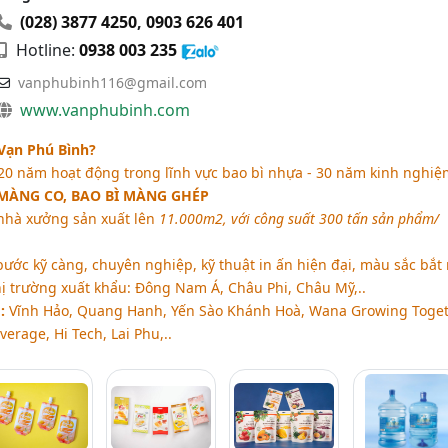
(028) 3877 4250
,
0903 626 401
Hotline:
0938 003 235
vanphubinh116@gmail.com
www.vanphubinh.com
Vạn Phú Bình?
 20 năm hoạt động trong lĩnh vực bao bì nhựa - 30 năm kinh nghiệ
MÀNG CO, BAO BÌ MÀNG GHÉP
nhà xưởng sản xuất lên
11.000m2, với công suất 300 tấn sản phẩm/
bước kỹ càng, chuyên nghiệp, kỹ thuật in ấn hiện đại, màu sắc bắt
hị trường xuất khẩu: Đông Nam Á, Châu Phi, Châu Mỹ,..
:
Vĩnh Hảo, Quang Hanh, Yến Sào Khánh Hoà, Wana Growing Toget
erage, Hi Tech, Lai Phu,..