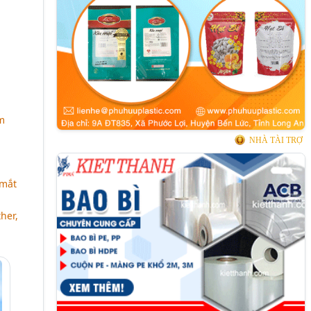
m
NHÀ TÀI TRỢ
 mắt
her,