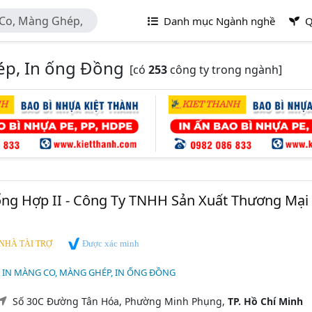
 Co, Màng Ghép,
Danh mục Ngành nghề
Q
ép, In ống Đồng
[có
253
công ty trong ngành]
ổng Hợp II - Công Ty TNHH Sản Xuất Thương Mại
Được xác minh
NHÀ TÀI TRỢ
, IN MÀNG CO, MÀNG GHÉP, IN ỐNG ĐỒNG
Số 30C Đường Tân Hóa, Phường Minh Phụng,
TP. Hồ Chí Minh