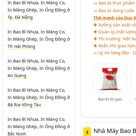
In Bao Bì Nhựa, In Màng Co,
➯ Bao bì thực phẩm
In Màng Ghép, In Ống Đồng
ở
➯ Bao bì dạng cuộn
Tp. Đà Nẵng
Thế mạnh của Duy 
✚ Xưởng sản xuất rộ
In Bao Bì Nhựa, In Màng Co,
✚ Quản lý chất lượn
✚ Thị trường: Việt N
In Màng Ghép, In Ống Đồng
ở
✚ Miễn Phí giao hàn
TP. Hải Phòng
➯
Uy tín hàng đầu - C
In Bao Bì Nhựa, In Màng Co,
In Màng Ghép, In Ống Đồng
ở
An Giang
In Bao Bì Nhựa, In Màng Co,
In Màng Ghép, In Ống Đồng
ở
Bao bì túi gạo
Bà Rịa-Vũng Tàu
In Bao Bì Nhựa, In Màng Co,
In Màng Ghép, In Ống Đồng
ở
Nhà Máy Bao Bì
3
Bắc Ninh