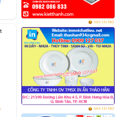
NHÀ TÀI TRỢ
t
ụ
NHÀ TÀI TRỢ