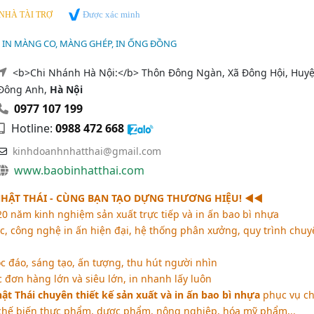
Được xác minh
NHÀ TÀI TRỢ
, IN MÀNG CO, MÀNG GHÉP, IN ỐNG ĐỒNG
<b>Chi Nhánh Hà Nội:</b> Thôn Đông Ngàn, Xã Đông Hội, Huy
Đông Anh,
Hà Nội
0977 107 199
Hotline:
0988 472 668
kinhdoanhnhatthai@gmail.com
www.baobinhatthai.com
HẬT THÁI - CÙNG BẠN TẠO DỰNG THƯƠNG HIỆU! ◄◄
0 năm kinh nghiệm sản xuất trực tiếp và in ấn bao bì nhựa
 công nghệ in ấn hiện đại, hệ thống phân xưởng, quy trình chuy
c đáo, sáng tạo, ấn tượng, thu hút người nhìn
đơn hàng lớn và siêu lớn, in nhanh lấy luôn
ật Thái chuyên thiết kế sản xuất và in ấn bao bì nhựa
phục vụ c
chế biến thực phẩm, dược phẩm, nông nghiệp, hóa mỹ phẩm,..