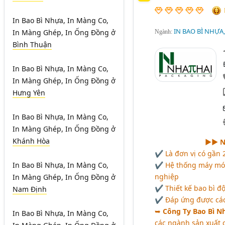
In Bao Bì Nhựa, In Màng Co,
IN BAO BÌ NHỰA
In Màng Ghép, In Ống Đồng
ở
Ngành:
Bình Thuận
In Bao Bì Nhựa, In Màng Co,
In Màng Ghép, In Ống Đồng
ở
Hưng Yên
In Bao Bì Nhựa, In Màng Co,
In Màng Ghép, In Ống Đồng
ở
Khánh Hòa
►► N
✔ Là đơn vị có gần 2
✔ Hệ thống máy móc,
In Bao Bì Nhựa, In Màng Co,
nghiệp
In Màng Ghép, In Ống Đồng
ở
✔ Thiết kế bao bì độ
Nam Định
✔ Đáp ứng được các 
➥
Công Ty Bao Bì Nh
In Bao Bì Nhựa, In Màng Co,
các ngành sản xuất 