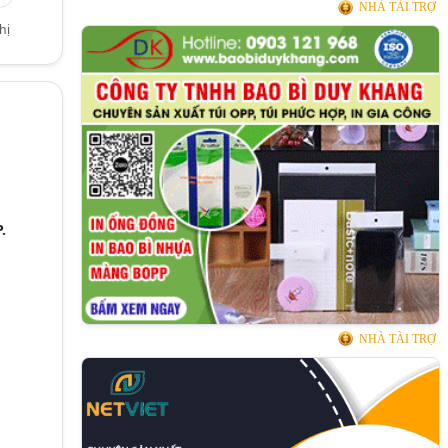
NHÀ TÀI TRỢ
hị
.
NHÀ TÀI TRỢ