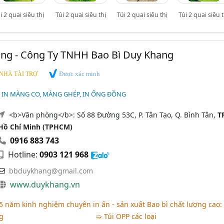
i 2 quai siêu thị
Túi 2 quai siêu thị
Túi 2 quai siêu thị
Túi 2 quai siêu t
ang - Công Ty TNHH Bao Bì Duy Khang
Được xác minh
NHÀ TÀI TRỢ
, IN MÀNG CO, MÀNG GHÉP, IN ỐNG ĐỒNG
<b>Văn phòng</b>: Số 88 Đường 53C, P. Tân Tạo, Q. Bình Tân,
TP
Hồ Chí Minh (TPHCM)
0916 883 743
Hotline:
0903 121 968
bbduykhang@gmail.com
www.duykhang.vn
5 năm kinh nghiệm chuyên in ấn - sản xuất Bao bì chất lượng cao:
g
➯ Túi OPP các loại