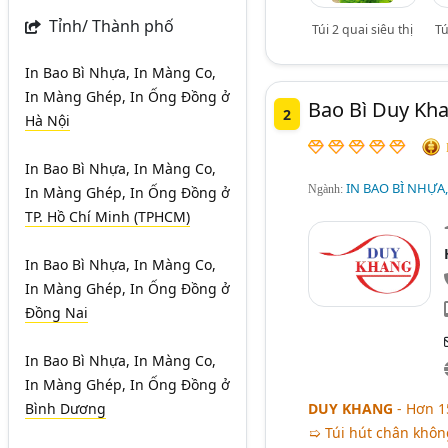
Tỉnh/ Thành phố
Túi 2 quai siêu thị
Tú
In Bao Bì Nhựa, In Màng Co,
In Màng Ghép, In Ống Đồng
ở
Bao Bì Duy Kh
2
Hà Nội
In Bao Bì Nhựa, In Màng Co,
IN BAO BÌ NHỰA
Ngành:
In Màng Ghép, In Ống Đồng
ở
TP. Hồ Chí Minh (TPHCM)
In Bao Bì Nhựa, In Màng Co,
In Màng Ghép, In Ống Đồng
ở
Đồng Nai
In Bao Bì Nhựa, In Màng Co,
In Màng Ghép, In Ống Đồng
ở
Bình Dương
DUY KHANG
- Hơn 1
➯ Túi hút chân khôn