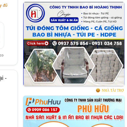
y đủ
co
i -
NHÀ TÀI TRỢ