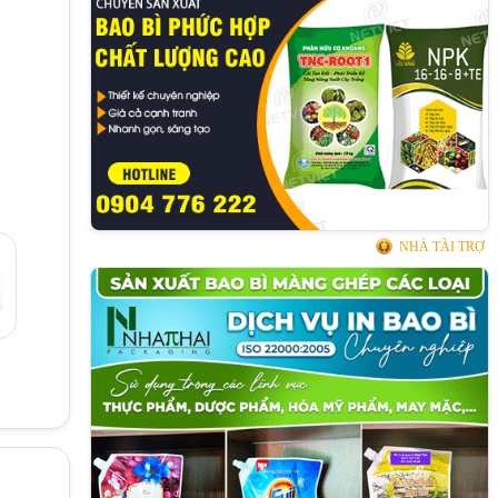
NHÀ TÀI TRỢ
g