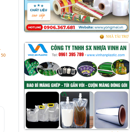
NHÀ TÀI TRỢ
.
150
i