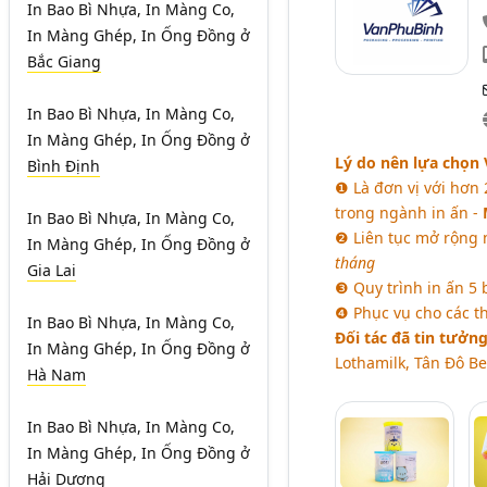
In Bao Bì Nhựa, In Màng Co,
In Màng Ghép, In Ống Đồng
ở
Bắc Giang
In Bao Bì Nhựa, In Màng Co,
In Màng Ghép, In Ống Đồng
ở
Lý do nên lựa chọn 
Bình Định
❶ Là đơn vị với hơn
trong ngành in ấn -
In Bao Bì Nhựa, In Màng Co,
❷ Liên tục mở rộng 
In Màng Ghép, In Ống Đồng
ở
tháng
Gia Lai
❸ Quy trình in ấn 5 
❹ Phục vụ cho các t
In Bao Bì Nhựa, In Màng Co,
Đối tác đã tin tưởng
In Màng Ghép, In Ống Đồng
ở
Lothamilk, Tân Đô Bev
Hà Nam
In Bao Bì Nhựa, In Màng Co,
In Màng Ghép, In Ống Đồng
ở
Hải Dương