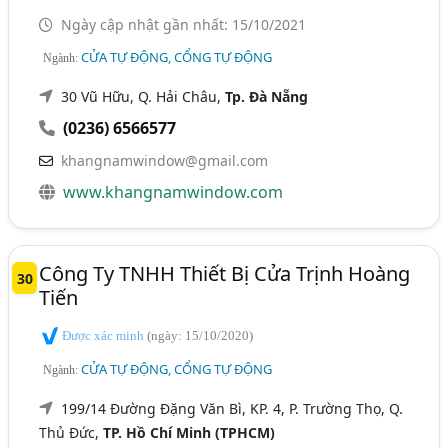
Ngày cập nhật gần nhất: 15/10/2021
CỬA TỰ ĐỘNG, CỔNG TỰ ĐỘNG
Ngành:
30 Vũ Hữu, Q. Hải Châu,
Tp. Đà Nẵng
(0236) 6566577
khangnamwindow@gmail.com
www.khangnamwindow.com
Công Ty TNHH Thiết Bị Cửa Trịnh Hoàng
30
Tiến
Được xác minh
(ngày: 15/10/2020)
CỬA TỰ ĐỘNG, CỔNG TỰ ĐỘNG
Ngành:
199/14 Đường Đặng Văn Bì, KP. 4, P. Trường Thọ, Q.
Thủ Đức,
TP. Hồ Chí Minh (TPHCM)