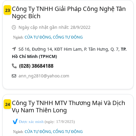
Công Ty TNHH Giải Pháp Công Nghệ Tân
23
Ngọc Bích
Ngày cập nhật gần nhất: 28/9/2022
CỬA TỰ ĐỘNG, CỔNG TỰ ĐỘNG
Ngành:
Số 16, Đường 14, KĐT Him Lam, P. Tân Hưng, Q. 7,
TP.
Hồ Chí Minh (TPHCM)
(028) 38684188
ann_ng2810@yahoo.com
Công Ty TNHH MTV Thương Mại Và Dịch
24
Vụ Nam Thiên Long
Được xác minh
(ngày: 17/9/2025)
CỬA TỰ ĐỘNG, CỔNG TỰ ĐỘNG
Ngành: