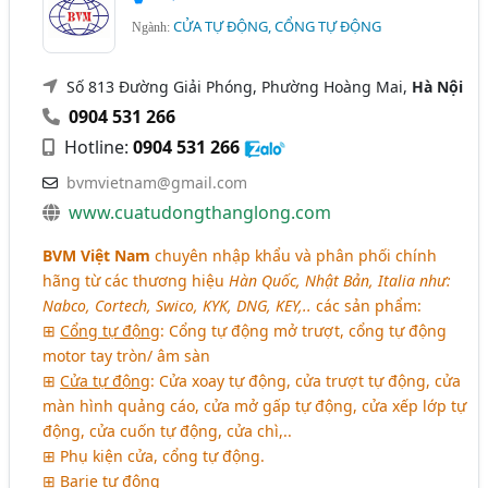
CỬA TỰ ĐỘNG, CỔNG TỰ ĐỘNG
Ngành:
Số 813 Đường Giải Phóng, Phường Hoàng Mai,
Hà Nội
0904 531 266
Hotline:
0904 531 266
bvmvietnam@gmail.com
www.cuatudongthanglong.com
BVM Việt Nam
chuyên nhập khẩu và phân phối chính
hãng từ các thương hiệu
Hàn Quốc, Nhật Bản, Italia như:
Nabco, Cortech, Swico, KYK, DNG, KEY,..
các sản phẩm:
⊞
Cổng tự động
: Cổng tự động mở trượt, cổng tự động
motor tay tròn/ âm sàn
⊞
Cửa tự động
: Cửa xoay tự động, cửa trượt tự động, cửa
màn hình quảng cáo, cửa mở gấp tự động, cửa xếp lớp tự
động, cửa cuốn tự động, cửa chì,..
⊞ Phụ kiện cửa, cổng tự động.
⊞ Barie tự động