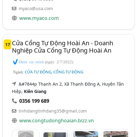
myaco@usa.com
www.myaco.com
Cửa Cổng Tự Động Hoài An - Doanh
17
Nghiệp Cửa Cổng Tự Động Hoài An
Được xác minh
(ngày: 2/7/2022)
CỬA TỰ ĐỘNG, CỔNG TỰ ĐỘNG
Ngành:
&#7844p Thạnh An 2, Xã Thạnh Đông A, Huyện Tân
Hiệp,
Kiên Giang
0356 199 689
tinhdangtinhdang35@gmail.com
www.congtudonghoaian.bizz.vn