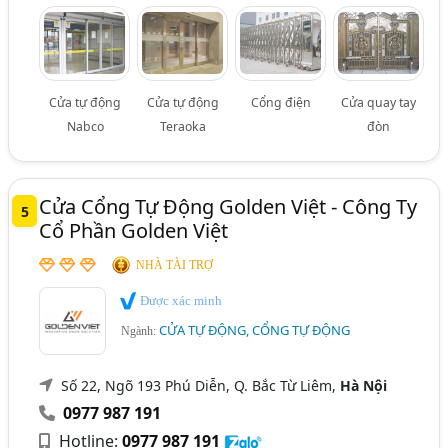
Cửa tự động
Cửa tự động
Cổng điện
Cửa quay tay
Nabco
Teraoka
đòn
Cửa Cổng Tự Động Golden Việt - Công Ty
5
Cổ Phần Golden Việt
NHÀ TÀI TRỢ
Được xác minh
CỬA TỰ ĐỘNG, CỔNG TỰ ĐỘNG
Ngành:
Số 22, Ngõ 193 Phú Diễn, Q. Bắc Từ Liêm,
Hà Nội
0977 987 191
Hotline:
0977 987 191