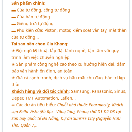
Sản phẩm chính
:
▬ Cửa tự động, cổng tự động
▬ Cửa bán tự động
▬ Giếng trời tự động
▬ Phụ kiện cửa: Piston, motor, kiểm soát vân tay, mắt thần
cửa tự động,..
Tại sao nên chọn Gia Khang
:
✬ Đội ngũ kỹ thuật lắp đặt lành nghề, tận tâm với quy
trình làm việc chuyên nghiệp
✬ Sản phẩm công nghệ cao theo xu hướng hiện đại, đảm
bảo vận hành ổn định, an toàn
✬ Giá cả cạnh tranh, dịch vụ hậu mãi chu đáo, bảo trì kịp
thời
Khách hàng và đối tác chính
: Samsung, Panasonic, Sinus,
Deper, TMT Automation, Lafien,..
➦ Các dự án tiêu biểu:
Chuỗi nhà thuốc Pharmacity, Khách
sạn Bella Vista (Bà Rịa - Vũng Tàu), Phòng chờ D1-D2-D3 tại
Sân bay quốc tế Đà Nẵng, Dự án Sunrise City (Nguyễn Hữu
Thọ, Quận 7),..