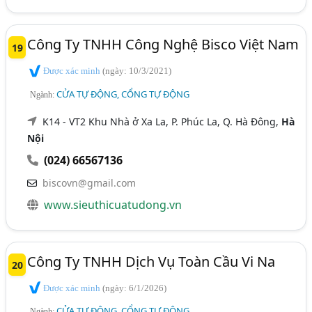
Công Ty TNHH Công Nghệ Bisco Việt Nam
19
Được xác minh
(ngày: 10/3/2021)
CỬA TỰ ĐỘNG, CỔNG TỰ ĐỘNG
Ngành:
K14 - VT2 Khu Nhà ở Xa La, P. Phúc La, Q. Hà Đông,
Hà
Nội
(024) 66567136
biscovn@gmail.com
www.sieuthicuatudong.vn
Công Ty TNHH Dịch Vụ Toàn Cầu Vi Na
20
Được xác minh
(ngày: 6/1/2026)
CỬA TỰ ĐỘNG, CỔNG TỰ ĐỘNG
Ngành: