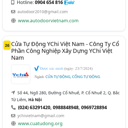
Hotline:
0904 654 816
autodoor2010@gmail.com
www.autodoorvietnam.com
Cửa Tự Động YChi Việt Nam - Công Ty Cổ
26
Phần Công Nghiệp Xây Dựng YChi Việt
Nam
Được xác minh
(ngày: 23/7/2024)
CỬA TỰ ĐỘNG, CỔNG TỰ ĐỘNG
Ngành:
Số 44, Ngõ 280, Đường Cổ Nhuế, P. Cổ Nhuế 2, Q. Bắc
Từ Liêm,
Hà Nội
(024) 63291420
,
0988848948
,
0969728894
ychivietnam@gmail.com
www.cuatudong.org