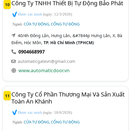
Công Ty TNHH Thiết Bị Tự Động Bảo Phát
10
Được xác minh
(ngày: 12/3/2026)
CỬA TỰ ĐỘNG, CỔNG TỰ ĐỘNG
Ngành:
40/4h Đông Lân, Hưng Lân, &#7844p Hưng Lân, X. Bà
Điểm, Hóc Môn,
TP. Hồ Chí Minh (TPHCM)
0904668997
automaticgatevn@gmail.com
www.automaticdoor.vn
Công Ty Cổ Phần Thương Mại Và Sản Xuất
11
Toàn An Khánh
Được xác minh
(ngày: 18/6/2026)
CỬA TỰ ĐỘNG, CỔNG TỰ ĐỘNG
Ngành: