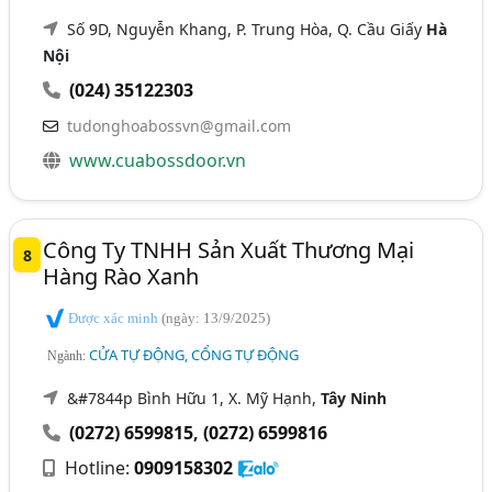
Số 9D, Nguyễn Khang, P. Trung Hòa, Q. Cầu Giấy
Hà
Nội
(024) 35122303
tudonghoabossvn@gmail.com
www.cuabossdoor.vn
Công Ty TNHH Sản Xuất Thương Mại
8
Hàng Rào Xanh
Được xác minh
(ngày: 13/9/2025)
CỬA TỰ ĐỘNG, CỔNG TỰ ĐỘNG
Ngành:
&#7844p Bình Hữu 1, X. Mỹ Hạnh,
Tây Ninh
(0272) 6599815
,
(0272) 6599816
Hotline:
0909158302