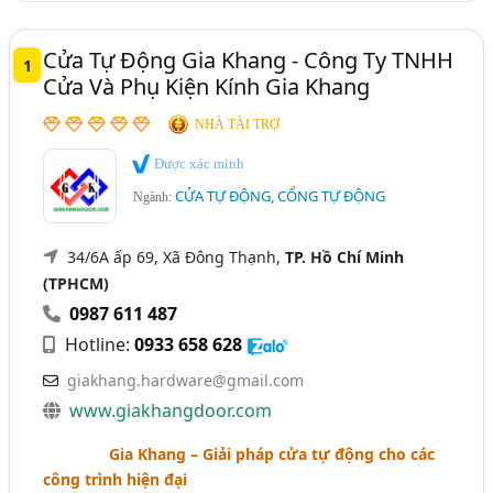
Long An
Quảng Bình
Quảng Nam
Cửa Tự Động Gia Khang - Công Ty TNHH
1
Cửa Và Phụ Kiện Kính Gia Khang
NHÀ TÀI TRỢ
Được xác minh
CỬA TỰ ĐỘNG, CỔNG TỰ ĐỘNG
Ngành:
34/6A ấp 69, Xã Đông Thạnh,
TP. Hồ Chí Minh
(TPHCM)
0987 611 487
Hotline:
0933 658 628
giakhang.hardware@gmail.com
www.giakhangdoor.com
Gia Khang – Giải pháp cửa tự động cho các
công trình hiện đại