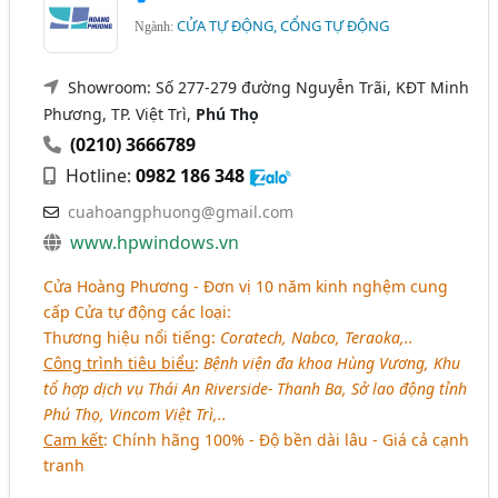
CỬA TỰ ĐỘNG, CỔNG TỰ ĐỘNG
Ngành:
Showroom: Số 277-279 đường Nguyễn Trãi, KĐT Minh
Phương, TP. Việt Trì,
Phú Thọ
(0210) 3666789
Hotline:
0982 186 348
cuahoangphuong@gmail.com
www.hpwindows.vn
Cửa Hoàng Phương - Đơn vị 10 năm kinh nghệm cung
cấp Cửa tự động các loại:
Thương hiệu nổi tiếng:
Coratech, Nabco, Teraoka,..
Công trình tiêu biểu
:
Bệnh viện đa khoa Hùng Vương, Khu
tổ hợp dịch vụ Thái An Riverside- Thanh Ba, Sở lao động tỉnh
Phú Thọ, Vincom Việt Trì,..
Cam kết
: Chính hãng 100% - Độ bền dài lâu - Giá cả cạnh
tranh