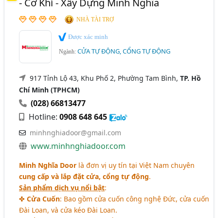
- Cơ Khí - Xây Dựng Minh Nghĩa
NHÀ TÀI TRỢ
Được xác minh
CỬA TỰ ĐỘNG, CỔNG TỰ ĐỘNG
Ngành:
917 Tỉnh Lộ 43, Khu Phố 2, Phường Tam Bình,
TP. Hồ
Chí Minh (TPHCM)
(028) 66813477
Hotline:
0908 648 645
minhnghiadoor@gmail.com
www.minhnghiadoor.com
Minh Nghĩa Door
là đơn vị uy tín tại Việt Nam chuyên
cung cấp và lắp đặt cửa, cổng tự động
.
Sản phẩm dịch vụ nổi bật
:
✤
Cửa Cuốn
: Bao gồm cửa cuốn công nghệ Đức, cửa cuốn
Đài Loan, và cửa kéo Đài Loan.