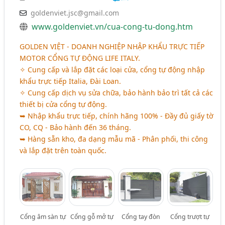
goldenviet.jsc@gmail.com
www.goldenviet.vn/cua-cong-tu-dong.htm
GOLDEN VIỆT - DOANH NGHIỆP NHẬP KHẨU TRỰC TIẾP
MOTOR CỔNG TỰ ĐỘNG LIFE ITALY.
✧ Cung cấp và lắp đặt các loại cửa, cổng tự động nhập
khẩu trực tiếp Italia, Đài Loan.
✧ Cung cấp dịch vụ sửa chữa, bảo hành bảo trì tất cả các
thiết bị cửa cổng tự động.
➥ Nhập khẩu trực tiếp, chính hãng 100% - Đầy đủ giấy tờ
CO, CQ - Bảo hành đến 36 tháng.
➥ Hàng sẵn kho, đa dạng mẫu mã - Phân phối, thi công
và lắp đặt trên toàn quốc.
Cổng âm sàn tự
Cổng gỗ mở tự
Cổng tay đòn
Cổng trượt tự