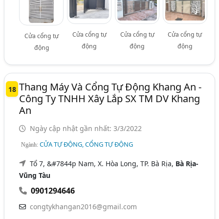
Cửa cổng tự
Cửa cổng tự
Cửa cổng tự
Cửa cổng tự
động
động
động
động
Thang Máy Và Cổng Tự Động Khang An -
18
Công Ty TNHH Xây Lắp SX TM DV Khang
An
Ngày cập nhật gần nhất: 3/3/2022
CỬA TỰ ĐỘNG, CỔNG TỰ ĐỘNG
Ngành:
Tổ 7, &#7844p Nam, X. Hòa Long, TP. Bà Rịa,
Bà Rịa-
Vũng Tàu
0901294646
congtykhangan2016@gmail.com