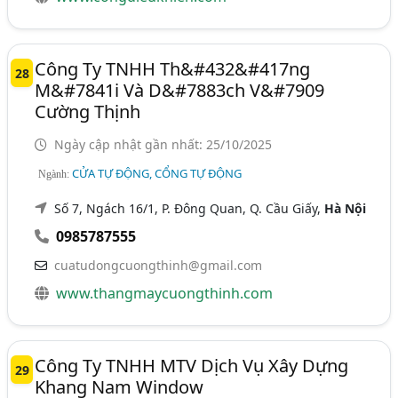
Công Ty TNHH Th&#432&#417ng
28
M&#7841i Và D&#7883ch V&#7909
Cường Thịnh
Ngày cập nhật gần nhất: 25/10/2025
CỬA TỰ ĐỘNG, CỔNG TỰ ĐỘNG
Ngành:
Số 7, Ngách 16/1, P. Đông Quan, Q. Cầu Giấy,
Hà Nội
0985787555
cuatudongcuongthinh@gmail.com
www.thangmaycuongthinh.com
Công Ty TNHH MTV Dịch Vụ Xây Dựng
29
Khang Nam Window