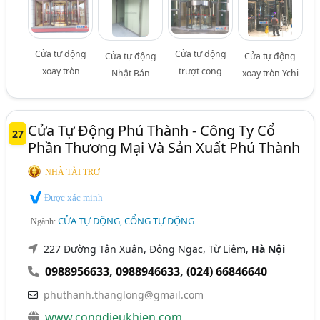
Cửa tự động
Cửa tự động
Cửa tự động
Cửa tự động
xoay tròn
trượt cong
Nhật Bản
xoay tròn Ychi
Cửa Tự Động Phú Thành - Công Ty Cổ
27
Phần Thương Mại Và Sản Xuất Phú Thành
NHÀ TÀI TRỢ
Được xác minh
CỬA TỰ ĐỘNG, CỔNG TỰ ĐỘNG
Ngành:
227 Đường Tân Xuân, Đông Ngạc, Từ Liêm,
Hà Nội
0988956633
,
0988946633
,
(024) 66846640
phuthanh.thanglong@gmail.com
www.congdieukhien.com