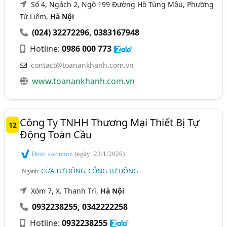
Số 4, Ngách 2, Ngõ 199 Đường Hồ Tùng Mậu, Phường
Từ Liêm,
Hà Nội
(024) 32272296
,
0383167948
Hotline:
0986 000 773
contact@toanankhanh.com.vn
www.toanankhanh.com.vn
Công Ty TNHH Thương Mại Thiết Bị Tự
12
Động Toàn Cầu
Được xác minh
(ngày: 23/1/2026)
CỬA TỰ ĐỘNG, CỔNG TỰ ĐỘNG
Ngành:
Xóm 7, X. Thanh Trì,
Hà Nội
0932238255
,
0342222258
Hotline:
0932238255