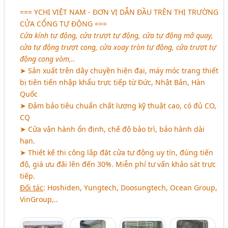
=== YCHI VIỆT NAM - ĐƠN VỊ DẪN ĐẦU TRÊN THỊ TRƯỜNG
CỬA CỔNG TỰ ĐỘNG ===
Cửa kính tự động, cửa trượt tự động, cửa tự động mở quay,
cửa tự động trượt cong, cửa xoay tròn tự động, cửa trượt tự
động cong vòm,..
➤ Sản xuất trên dây chuyền hiện đại, máy móc trang thiết
bị tiên tiến nhập khẩu trực tiếp từ Đức, Nhật Bản, Hàn
Quốc
➤ Đảm bảo tiêu chuẩn chất lượng kỹ thuật cao, có đủ CO,
CQ
➤ Cửa vận hành ổn định, chế độ bảo trì, bảo hành dài
hạn.
➤ Thiết kế thi công lắp đặt cửa tự động uy tín, đúng tiến
độ, giá ưu đãi lên đến 30%. Miễn phí tư vấn khảo sát trực
tiếp.
Đối tác
: Hoshiden, Yungtech, Doosungtech, Ocean Group,
VinGroup,..