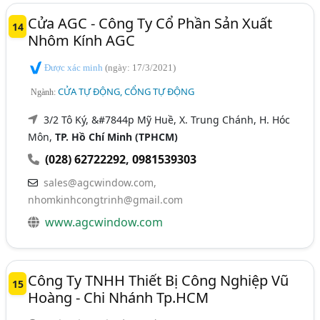
Cửa AGC - Công Ty Cổ Phần Sản Xuất
14
Nhôm Kính AGC
Được xác minh
(ngày: 17/3/2021)
CỬA TỰ ĐỘNG, CỔNG TỰ ĐỘNG
Ngành:
3/2 Tô Ký, &#7844p Mỹ Huề, X. Trung Chánh, H. Hóc
Môn,
TP. Hồ Chí Minh (TPHCM)
(028) 62722292
,
0981539303
sales@agcwindow.com
,
nhomkinhcongtrinh@gmail.com
www.agcwindow.com
Công Ty TNHH Thiết Bị Công Nghiệp Vũ
15
Hoàng - Chi Nhánh Tp.HCM