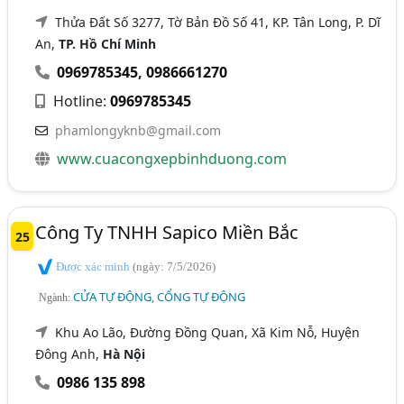
Thửa Đất Số 3277, Tờ Bản Đồ Số 41, KP. Tân Long, P. Dĩ
An,
TP. Hồ Chí Minh
0969785345
,
0986661270
Hotline:
0969785345
phamlongyknb@gmail.com
www.cuacongxepbinhduong.com
Công Ty TNHH Sapico Miền Bắc
25
Được xác minh
(ngày: 7/5/2026)
CỬA TỰ ĐỘNG, CỔNG TỰ ĐỘNG
Ngành:
Khu Ao Lão, Đường Đồng Quan, Xã Kim Nỗ, Huyện
Đông Anh,
Hà Nội
0986 135 898