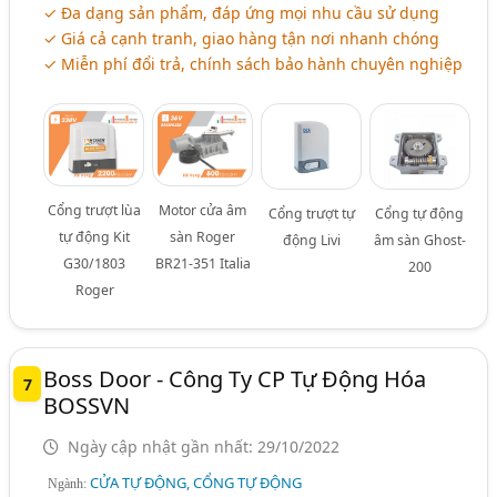
✓ Đa dạng sản phẩm, đáp ứng mọi nhu cầu sử dụng
✓ Giá cả cạnh tranh, giao hàng tận nơi nhanh chóng
✓ Miễn phí đổi trả, chính sách bảo hành chuyên nghiệp
Cổng trượt lùa
Motor cửa âm
Cổng trượt tự
Cổng tự động
tự động Kit
sàn Roger
động Livi
âm sàn Ghost-
G30/1803
BR21-351 Italia
200
Roger
Boss Door - Công Ty CP Tự Động Hóa
7
BOSSVN
Ngày cập nhật gần nhất: 29/10/2022
CỬA TỰ ĐỘNG, CỔNG TỰ ĐỘNG
Ngành: