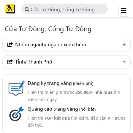
Cửa Tự Động, Cổng Tự Động
Cửa Tự Động, Cổng Tự Động
Nhóm ngành/ ngành xem thêm
Ngành nghề
Tỉnh/ Thành Phố
Cửa Tự Động, Cổng Tự Động
(155)
Hà Nội
TP. Hồ Chí Minh (TPHCM)
Đồng Nai
Ngành xem thêm
Đăng ký trang vàng
(miễn phí)
Bình Dương
Tp. Đà Nẵng
TP. Hải Phòng
Hiển thị miễn phí trước
250.000+ nhà mua
tìm
Cửa - Nhà Sản Xuất Và Kinh Doanh (866)
An Giang
Bà Rịa-Vũng Tàu
Bắc Ninh
kiếm mỗi ngày.
Cửa, Cửa Sắt, Cửa Tự Động,.. - Dịch Vụ Sửa Chữa Và Bảo
Quảng cáo trang vàng
(nổi bật)
Hưng Yên
Nghệ An
Phú Thọ
Thái Bình
Trì (76)
Hiển thị
TOP kết quả
tìm kiếm, tiếp cận KH trước
Thái Nguyên
Thanh Hóa
Thừa Thiên Huế
đối thủ.
Bắc Giang
Bình Định
Bến Tre
Kiên Giang