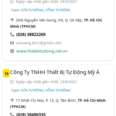
Ngày cập nhật gần nhất: 24/3/2021
CỬA TỰ ĐỘNG, CỔNG TỰ ĐỘNG
Ngành:
20/6 Nguyễn Văn Dung, P.6, Q. Gò Vấp,
TP. Hồ Chí
Minh (TPHCM)
(028) 38822269
vuhoang.tbcn@gmail.com
www.thietbitudong.net.vn
Công Ty TNHH Thiết Bị Tự Động Mỹ Á
16
Ngày cập nhật gần nhất: 23/6/2021
CỬA TỰ ĐỘNG, CỔNG TỰ ĐỘNG
Ngành:
17 Nhất Chi Mai, P. 13, Q. Tân Bình,
TP. Hồ Chí Minh
(TPHCM)
(028) 39490335