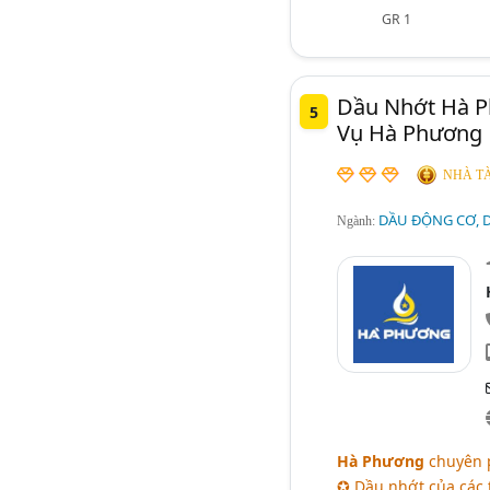
GR 1
Dầu Nhớt Hà P
5
Vụ Hà Phương
NHÀ TÀ
DẦU ĐỘNG CƠ, D
Ngành:
Hà Phương
chuyên 
✪ Dầu nhớt của các th