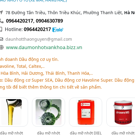
ẦU NHỚT Ô TÔ (XE MÁY, HÀNG HẢI,.)
78 Đường Tân Triều, Thôn Triều Khúc, Phường Thanh Liệt,
Hà N
0964420217
,
0904630789
Hotline:
0964420217
daunhotthaonguyen@gmail.com
www.daumonhotvankhoa.bizz.vn
nh doanh Dầu động cơ uy tín.
voline, Total, Caltex,..
, Hòa Bình, Hải Dương, Thái Bình, Thanh Hóa,..
 Dầu động cơ Super SEA, Dầu động cơ Havoline Super. Dầu động 
ng tôi để biết thêm thông tin chi tiết về sản phẩm.
dầu mỡ nhớt
dầu mỡ nhớt
dầu mỡ nhớt DIEL
dầu mỡ nhớt