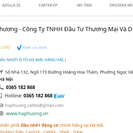
AZOLLA ZS
CARTER EP
MS 7000
DROSERA MS
hương - Công Ty TNHH Đầu Tư Thương Mại Và D
Được xác minh
I TRỢ
ẦU NHỚT Ô TÔ (XE MÁY, HÀNG HẢI,.)
Số Nhà 132, Ngõ 173 Đường Hoàng Hoa Thám, Phường Ngọc Hà
Hà Nội
0365 182 868
Hotline:
0365 182 868
haphuong.caltex@gmail.com
www.haphuong.vn
phân phối
Dầu nhớt động cơ
chính hãng tại Hà Nội.
ương hiệu Castrol - Caltex - Shell - Total