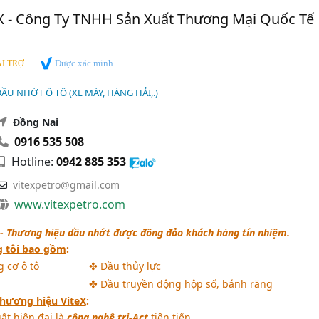
X - Công Ty TNHH Sản Xuất Thương Mại Quốc Tế
Được xác minh
I TRỢ
ẦU NHỚT Ô TÔ (XE MÁY, HÀNG HẢI,.)
Đồng Nai
0916 535 508
Hotline:
0942 885 353
vitexpetro@gmail.com
www.vitexpetro.com
 -
Thương hiệu dầu nhớt được đông đảo khách hàng tín nhiệm.
 tôi bao gồm
:
 cơ ô tô
✤ Dầu thủy lực
✤ Dầu truyền động hộp số, bánh răng
hương hiệu ViteX
:
ất hiện đại là
công nghệ tri-Act
tiên tiến.