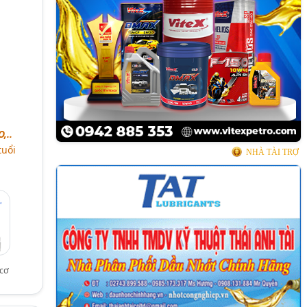
,..
tuổi
NHÀ TÀI TRỢ
cơ