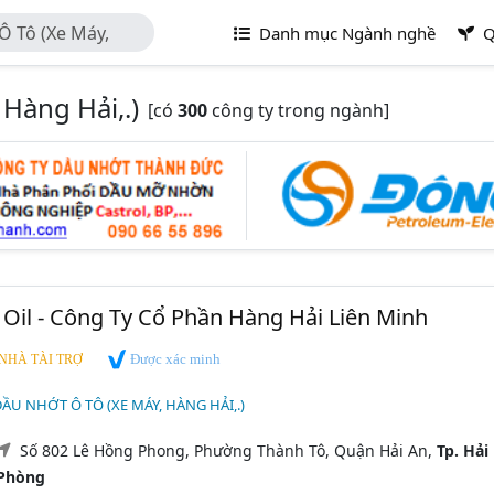
 Tô (Xe Máy,
Danh mục Ngành nghề
Q
Hàng Hải,.)
[có
300
công ty trong ngành]
Oil - Công Ty Cổ Phần Hàng Hải Liên Minh
Được xác minh
NHÀ TÀI TRỢ
ẦU NHỚT Ô TÔ (XE MÁY, HÀNG HẢI,.)
Số 802 Lê Hồng Phong, Phường Thành Tô, Quận Hải An,
Tp. Hải
Phòng