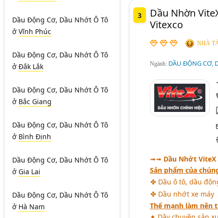
Dầu Nhờn Vite
3
Dầu Động Cơ, Dầu Nhớt Ô Tô
Vitexco
ở
Vĩnh Phúc
NHÀ TÀ
Dầu Động Cơ, Dầu Nhớt Ô Tô
DẦU ĐỘNG CƠ, D
Ngành:
ở
Đắk Lắk
Dầu Động Cơ, Dầu Nhớt Ô Tô
ở
Bắc Giang
Dầu Động Cơ, Dầu Nhớt Ô Tô
ở
Bình Định
➟➟
Dầu Nhớt ViteX
Dầu Động Cơ, Dầu Nhớt Ô Tô
Sản phẩm của chúng
ở
Gia Lai
✤ Dầu ô tô, dầu động
✤ Dầu nhớt xe máy
Dầu Động Cơ, Dầu Nhớt Ô Tô
Thế mạnh làm nên t
ở
Hà Nam
✦ Dây chuyền sản xu