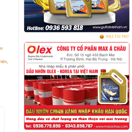
NHÀ TÀI TRỢ
ầu
nén,