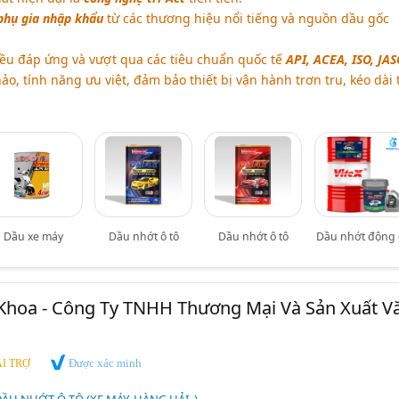
hụ gia nhập khẩu
từ các thương hiệu nổi tiếng và nguồn dầu gốc
ều đáp ứng và vượt qua các tiêu chuẩn quốc tế
API, ACEA, ISO, JASO
ảo, tính năng ưu việt, đảm bảo thiết bị vận hành trơn tru, kéo dài 
Dầu xe máy
Dầu nhớt ô tô
Dầu nhớt ô tô
Dầu nhớt động 
Khoa - Công Ty TNHH Thương Mại Và Sản Xuất V
Được xác minh
I TRỢ