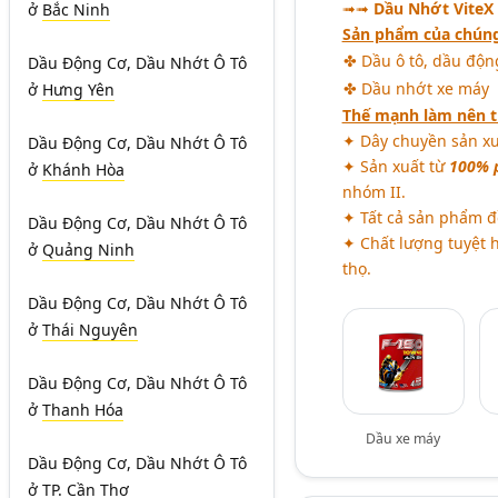
➟➟
Dầu Nhớt ViteX
ở
Bắc Ninh
Sản phẩm của chúng
✤ Dầu ô tô, dầu động
Dầu Động Cơ, Dầu Nhớt Ô Tô
✤ Dầu nhớt xe máy
ở
Hưng Yên
Thế mạnh làm nên t
✦ Dây chuyền sản xu
Dầu Động Cơ, Dầu Nhớt Ô Tô
✦ Sản xuất từ
100% p
ở
Khánh Hòa
nhóm II.
✦ Tất cả sản phẩm đ
Dầu Động Cơ, Dầu Nhớt Ô Tô
✦ Chất lượng tuyệt h
ở
Quảng Ninh
thọ.
Dầu Động Cơ, Dầu Nhớt Ô Tô
ở
Thái Nguyên
Dầu Động Cơ, Dầu Nhớt Ô Tô
ở
Thanh Hóa
Dầu xe máy
Dầu Động Cơ, Dầu Nhớt Ô Tô
ở
TP. Cần Thơ