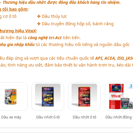
 -
Thương hiệu dầu nhớt được đông đảo khách hàng tín nhiệm.
 tôi bao gồm
:
 cơ ô tô
✤ Dầu thủy lực
✤ Dầu truyền động hộp số, bánh răng
hương hiệu ViteX
:
ất hiện đại là
công nghệ tri-Act
tiên tiến.
hụ gia nhập khẩu
từ các thương hiệu nổi tiếng và nguồn dầu gốc
ều đáp ứng và vượt qua các tiêu chuẩn quốc tế
API, ACEA, ISO, JASO
ảo, tính năng ưu việt, đảm bảo thiết bị vận hành trơn tru, kéo dài 
Dầu xe máy
Dầu nhớt ô tô
Dầu nhớt ô tô
Dầu nhớt động 