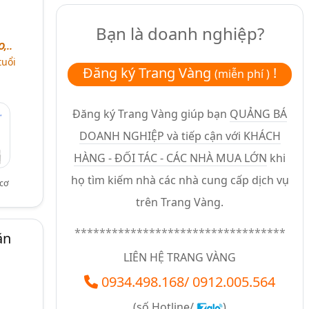
Bạn là doanh nghiệp?
,..
tuổi
Đăng ký Trang Vàng
!
(miễn phí )
Đăng ký Trang Vàng giúp bạn
QUẢNG BÁ
DOANH NGHIỆP và tiếp cận với KHÁCH
HÀNG - ĐỐI TÁC - CÁC NHÀ MUA LỚN
khi
họ tìm kiếm nhà các nhà cung cấp dịch vụ
cơ
trên Trang Vàng.
**********************************
ăn
LIÊN HỆ TRANG VÀNG
0934.498.168
/
0912.005.564
(số
Hotline/
)