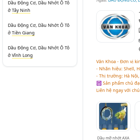
DẦU ĐỘNG CƠ, D
Ngành:
Dầu Động Cơ, Dầu Nhớt Ô Tô
ở
Tây Ninh
Dầu Động Cơ, Dầu Nhớt Ô Tô
ở
Tiền Giang
Dầu Động Cơ, Dầu Nhớt Ô Tô
ở
Vĩnh Long
Văn Khoa - Đơn vị ki
- Nhãn hiệu: Shell, Ha
- Thị trường: Hà Nội
☮ Sản phẩm chủ đạo:
Liên hệ ngay với chú
Dầu mỡ nhớt AXA