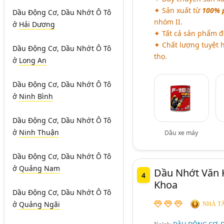
✦ Sản xuất từ
100% p
Dầu Động Cơ, Dầu Nhớt Ô Tô
nhóm II.
ở
Hải Dương
✦ Tất cả sản phẩm đ
✦ Chất lượng tuyệt h
Dầu Động Cơ, Dầu Nhớt Ô Tô
thọ.
ở
Long An
Dầu Động Cơ, Dầu Nhớt Ô Tô
ở
Ninh Bình
Dầu Động Cơ, Dầu Nhớt Ô Tô
ở
Ninh Thuận
Dầu xe máy
Dầu Động Cơ, Dầu Nhớt Ô Tô
ở
Quảng Nam
Dầu Nhớt Văn 
4
Khoa
Dầu Động Cơ, Dầu Nhớt Ô Tô
ở
Quảng Ngãi
NHÀ TÀ