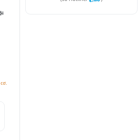
ội
cơ.