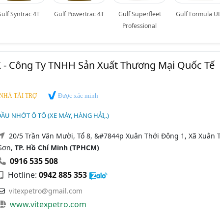
Gulf Syntrac 4T
Gulf Powertrac 4T
Gulf Superfleet
Gulf Formula U
Professional
X - Công Ty TNHH Sản Xuất Thương Mại Quốc Tế
Được xác minh
NHÀ TÀI TRỢ
ẦU NHỚT Ô TÔ (XE MÁY, HÀNG HẢI,.)
20/5 Trần Văn Mười, Tổ 8, &#7844p Xuân Thới Đông 1, Xã Xuân 
Sơn,
TP. Hồ Chí Minh (TPHCM)
0916 535 508
Hotline:
0942 885 353
vitexpetro@gmail.com
www.vitexpetro.com