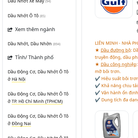
Dầu Nhớt Xe Máy
(94)
Dầu Nhớt Ô Tô
(85)
Xem thêm ngành
LIÊN MINH - NHÀ 
Dầu Nhớt, Dầu Nhờn
(894)
★
Dầu đường bộ
: D
Tỉnh/ Thành phố
truyền động, dầu ph
★
Dầu công nghiệp
mỡ bôi trơn.
Dầu Động Cơ, Dầu Nhớt Ô Tô
✔ Hiệu suất bôi trơn
ở
Hà Nội
✔ Khả năng chịu tải
✔ Vận hành ổn định v
Dầu Động Cơ, Dầu Nhớt Ô Tô
✔ Dung tích đa dạng:
ở
TP. Hồ Chí Minh (TPHCM)
Dầu Động Cơ, Dầu Nhớt Ô Tô
ở
Đồng Nai