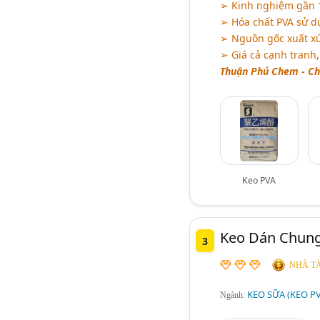
➢ Kinh nghiệm gần 
➢ Hóa chất PVA sử d
➢ Nguồn gốc xuất xứ
➢ Giá cả cạnh tranh,
Thuận Phú Chem - Chấ
Keo PVA
Keo Dán Chung
3
NHÀ TÀ
KEO SỮA (KEO P
Ngành: