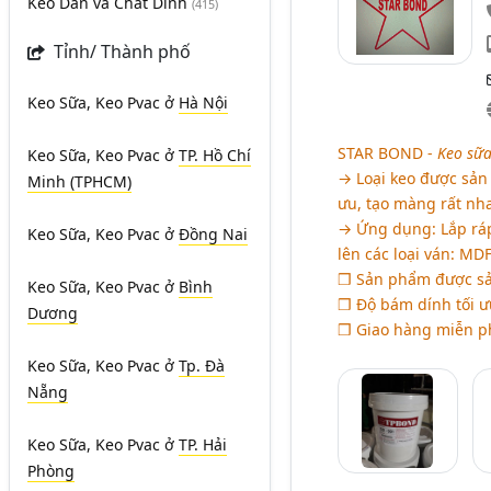
Keo Dán và Chất Dính
(415)
Tỉnh/ Thành phố
Keo Sữa, Keo Pvac
ở
Hà Nội
STAR BOND -
Keo sữa
Keo Sữa, Keo Pvac
ở
TP. Hồ Chí
→ Loại keo được sản
Minh (TPHCM)
ưu, tạo màng rất nh
→ Ứng dụng: Lắp ráp
Keo Sữa, Keo Pvac
ở
Đồng Nai
lên các loại ván: MD
❒ Sản phẩm được sản
Keo Sữa, Keo Pvac
ở
Bình
❒ Độ bám dính tối ư
Dương
❒ Giao hàng miễn ph
Keo Sữa, Keo Pvac
ở
Tp. Đà
Nẵng
Keo Sữa, Keo Pvac
ở
TP. Hải
Phòng