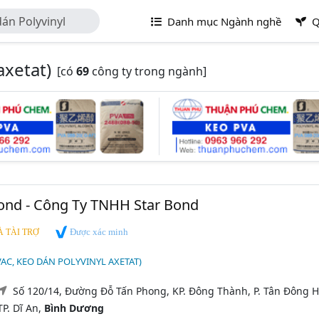
án Polyvinyl
Danh mục Ngành nghề
Q
axetat)
[có
69
công ty trong ngành]
ond - Công Ty TNHH Star Bond
Được xác minh
 TÀI TRỢ
VAC, KEO DÁN POLYVINYL AXETAT)
Số 120/14, Đường Đỗ Tấn Phong, KP. Đông Thành, P. Tân Đông H
TP. Dĩ An,
Bình Dương