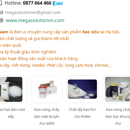
Hotline:
0877 664 466
megasolutionvn@gmail.com
www.megasolutionvn.com
 Nam
là đơn vị chuyên cung cấp sản phẩm
Keo sữa
tại Hà Nội.
 chất lượng và giá thành tốt nhất
n toàn quốc
a kỹ thuật giàu kinh nghiệm
bảo hoạt động sản xuất của khách hàng
w Sky, Việt Hưng, Henkel, Phát Lộc, Song Lam Pack, Eternal
,..
eo hạt dán mút
Keo nóng chảy
Chất tẩy keo Pur
Keo nóng chả
xốp
dán mặt Acrylic
cho Roller
dán bọc khun
Pur 6909
Pur