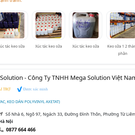
cạnh tranh.
úc tác keo sữa
Xúc tác keo sữa
Xúc tác keo sữa
Keo sữa 1 2 thà
phần
Solution - Công Ty TNHH Mega Solution Việt Na
Được xác minh
I TRỢ
VAC, KEO DÁN POLYVINYL AXETAT)
Số Nhà 6, Ngõ 97, Ngách 33, Đường Đình Thôn, Phường Từ Liêm
Hà Nội
0877 664 466