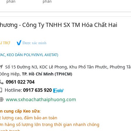
phần
phần
Phương - Công Ty TNHH SX TM Hóa Chất Hai
Được xác minh
I TRỢ
VAC, KEO DÁN POLYVINYL AXETAT)
Số 15 Đường N3, KDC Lê Phong, Khu Phố Tân Phước, Phường T
Đông Hiệp,
TP. Hồ Chí Minh (TPHCM)
0961 022 704
Hotline:
0917 635 920
www.sxhoachathaiphuong.com
n cung cấp Keo sữa
:
 lượng cao, đảm bảo an toàn
 hàng số lượng lớn trong thời gian nhanh chóng