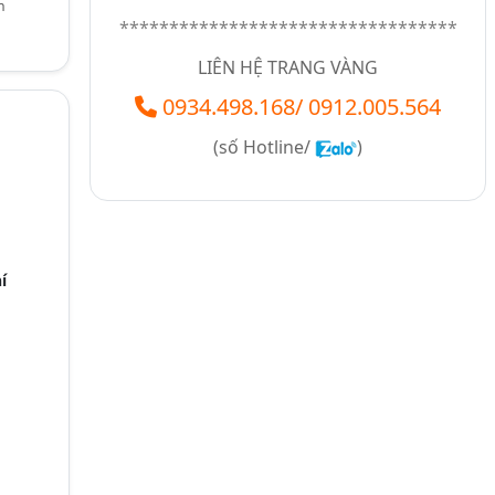
n
**********************************
LIÊN HỆ TRANG VÀNG
0934.498.168
/
0912.005.564
(số
Hotline/
)
í