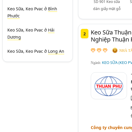
SD 901 Keo sữa
S
Keo Sữa, Keo Pvac
ở
Bình
dán giấy mặt gỗ
Phước
Keo Sữa, Keo Pvac
ở
Hải
Keo Sữa Thuận
2
Dương
Nghiệp Thuận 
Keo Sữa, Keo Pvac
ở
Long An
NHÀ TÀ
KEO SỮA (KEO P
Ngành:
Công ty chuyên cung