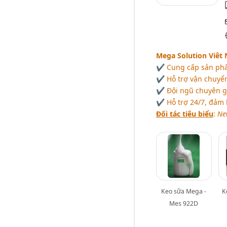
Mega Solution Viêt
✔ Cung cấp sản phẩm
✔ Hỗ trợ vận chuyể
✔ Đội ngũ chuyên gi
✔ Hỗ trợ 24/7, đảm 
Đối tác tiêu biểu
:
Ne
Keo sữa Mega -
K
Mes 922D