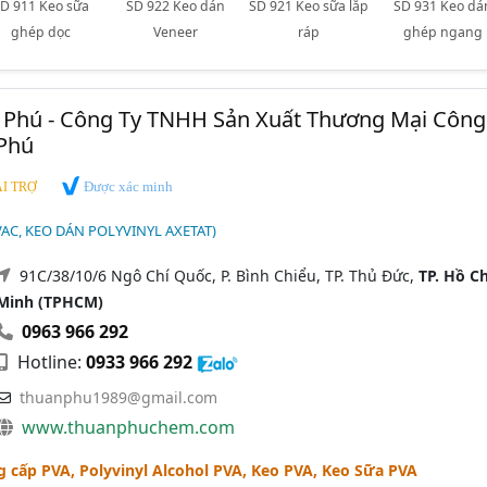
D 911 Keo sữa
SD 922 Keo dán
SD 921 Keo sữa lắp
SD 931 Keo dá
ghép dọc
Veneer
ráp
ghép ngang
 Phú - Công Ty TNHH Sản Xuất Thương Mại Công
Phú
Được xác minh
I TRỢ
VAC, KEO DÁN POLYVINYL AXETAT)
91C/38/10/6 Ngô Chí Quốc, P. Bình Chiểu, TP. Thủ Đức,
TP. Hồ Ch
Minh (TPHCM)
0963 966 292
Hotline:
0933 966 292
thuanphu1989@gmail.com
www.thuanphuchem.com
 cấp PVA, Polyvinyl Alcohol PVA, Keo PVA, Keo Sữa PVA