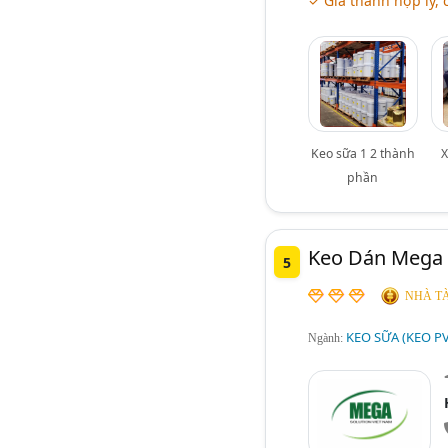
✓ Giá thành hợp lý, 
Keo sữa 1 2 thành
X
phần
Keo Dán Mega 
5
NHÀ TÀ
KEO SỮA (KEO P
Ngành: