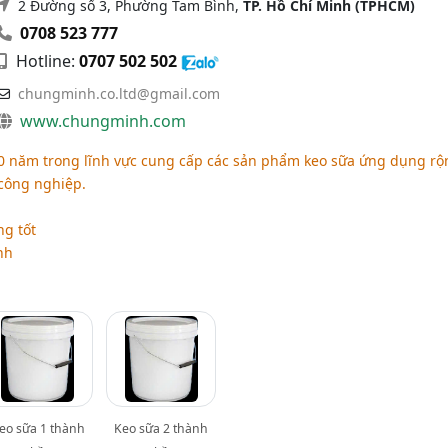
2 Đường số 3, Phường Tam Bình,
TP. Hồ Chí Minh (TPHCM)
0708 523 777
Hotline:
0707 502 502
chungminh.co.ltd@gmail.com
www.chungminh.com
 năm trong lĩnh vực cung cấp các sản phẩm keo sữa ứng dụng rộ
 công nghiệp.
ng tốt
nh
eo sữa 1 thành
Keo sữa 2 thành