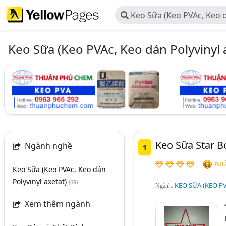
Keo Sữa (Keo PVAc, Keo d
axetat)
Keo Sữa (Keo PVAc, Keo dán Polyvinyl 
Keo Sữa Star B
Ngành nghề
1
NHÀ
Keo Sữa (Keo PVAc, Keo dán
Polyvinyl axetat)
(69)
KEO SỮA (KEO P
Ngành:
Xem thêm ngành