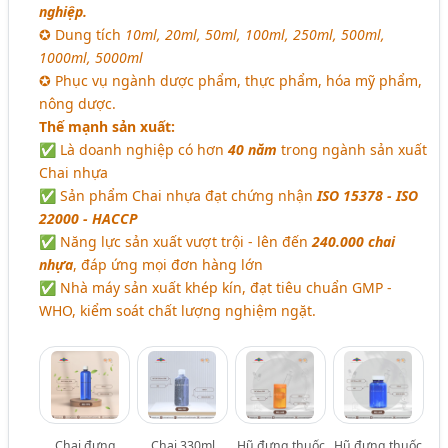
nghiệp.
✪ Dung tích
10ml, 20ml, 50ml, 100ml, 250ml, 500ml,
1000ml, 5000ml
✪ Phục vụ ngành dược phẩm, thực phẩm, hóa mỹ phẩm,
nông dược.
Thế mạnh sản xuất:
✅ Là doanh nghiệp có hơn
40 năm
trong ngành sản xuất
Chai nhựa
✅ Sản phẩm Chai nhựa đạt chứng nhận
ISO 15378 - ISO
22000 - HACCP
✅ Năng lực sản xuất vượt trội - lên đến
240.000 chai
nhựa
, đáp ứng mọi đơn hàng lớn
✅ Nhà máy sản xuất khép kín, đạt tiêu chuẩn GMP -
WHO, kiểm soát chất lượng nghiệm ngặt.
Chai đựng
Chai 330ml
Hũ đựng thuốc
Hũ đựng thuốc