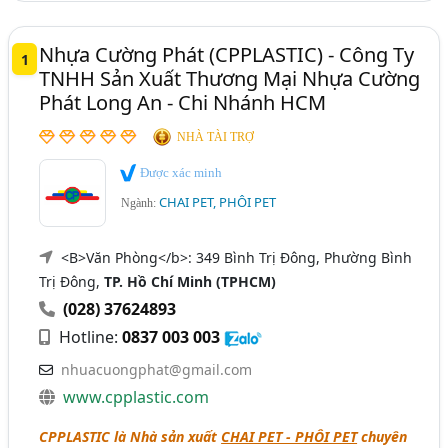
TP. Cần Thơ
Hải Dương
Hậu Giang
Nhựa Cường Phát (CPPLASTIC) - Công Ty
1
Long An
Ninh Thuận
Tây Ninh
Tiền Giang
TNHH Sản Xuất Thương Mại Nhựa Cường
Phát Long An - Chi Nhánh HCM
NHÀ TÀI TRỢ
Được xác minh
CHAI PET, PHÔI PET
Ngành:
<B>Văn Phòng</b>: 349 Bình Trị Đông, Phường Bình
Trị Đông,
TP. Hồ Chí Minh (TPHCM)
(028) 37624893
Hotline:
0837 003 003
nhuacuongphat@gmail.com
www.cpplastic.com
CPPLASTIC là Nhà sản xuất
CHAI PET - PHÔI PET
chuyên