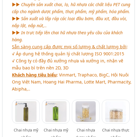
►►
Chuyên sản xuất chai, lọ, hũ nhựa các chất liệu PET cung
cấp cho ngành dược phẩm, thực phẩm, mỹ phẩm, hóa phẩm.
►►
Sản xuất và lắp ráp các loại đầu bơm, đầu xịt, đầu vòi,
nắp lật, nắp nút,..
►►
In trực tiếp lên chai hũ nhựa theo yêu cầu của khách
hàng.
Sẵn sàng cung cấp được mọi số lượng & chất lượng bởi
:
√ Áp dụng hệ thống quản lý chất lượng ISO 9001:2015
√ Công ty có đầy đủ xưởng nhựa và xưởng in, nhận vẽ
mẫu bao bì trên nền 2D, 3D
Khách hàng tiêu biểu
:
Vinmart, Traphaco, BigC, Hội Nuôi
Ong Việt Nam, Hoang Hai Pharma, Lotte Mart, Pharmacity,
Abipha,..
Chai nhựa mỹ
Chai nhựa mỹ
Chai nhựa
Chai nhựa thực