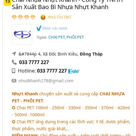
13
Sản Xuất Bao Bì Nhựa Nhựt Khanh
NHÀ TÀI TRỢ
Được xác minh
CHAI PET, PHÔI PET
Ngành:
&#7844p 4, Xã Đốc Binh Kiều,
Đồng Tháp
033 7777 227
Hotline:
033 7777 227
nhutkhanh278@gmail.com
Nhựt Khanh
chuyên sản xuất và cung cấp
CHAI NHỰA
PET - PHÔI PET
:
✪ Chai PET 100ml - 250ml - 330ml - 350ml - 370ml - 420ml
- 500ml -1000ml
✪ Chai PET ứng dụng trong các lĩnh vực: Y tế, dược phẩm,
thực phẩm, nước giải khát,..
ĐIỂM MẠNH:
Chủ động sản xuất – kiểm soát chất lượng – tối