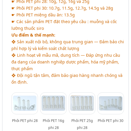
☛ Phôi PET phi 28: 10g, 12g, 16g và 25g
☛ Phôi PET phi 30: 10.7g, 11.5g, 12.7g, 14.5g và 28g
☛ Phôi PET miệng dầu ăn: 13.5g
☛ Các sản phẩm PET đặt theo yêu cầu : muỗng và cốc
lường thuốc siro
Ưu điểm & thế mạnh:
❖ Sản xuất nội bộ, không qua trung gian — Đảm bảo chi
phí hợp lý và kiểm soát chất lượng
❖ Linh hoạt về mẫu mã, dung tích — Đáp ứng nhu cầu
đa dạng của doanh nghiệp dược phẩm, hóa mỹ phẩm,
thực phẩm
❖ Đội ngũ tận tâm, đảm bảo giao hàng nhanh chóng và
ổn định.
Phôi PET phi 28
Phôi PET 16g
Phôi PET 25g
Phôi PET phi 30
phi 28
phi 28