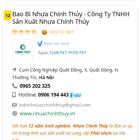
Bao Bì Nhựa Chính Thủy - Công Ty TNHH
12
Sản Xuất Nhựa Chính Thủy
NHÀ TÀI TRỢ
Được xác minh
CHAI PET, PHÔI PET
Ngành:
Cụm Công Nghiệp Quất Động, X. Quất Động, H.
Thường Tín,
Hà Nội
0965 202 325
Hotline:
0906 194 443
vobinhnuocchinhthuy@gmail.com
www.nhuachinhthuy.vn
Với hơn
12 năm kinh nghiệm
,
Nhựa Chính Thủy
là đơn vị uy
tín trong lĩnh vực sản xuất và cung cấp
Phôi nhựa
tại Hà