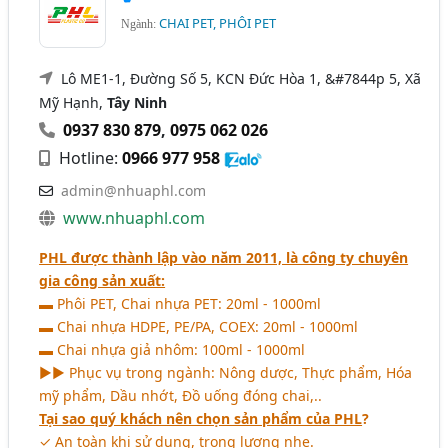
CHAI PET, PHÔI PET
Ngành:
Lô ME1-1, Đường Số 5, KCN Đức Hòa 1, &#7844p 5, Xã
Mỹ Hạnh,
Tây Ninh
0937 830 879
,
0975 062 026
Hotline:
0966 977 958
admin@nhuaphl.com
www.nhuaphl.com
PHL được thành lập vào năm 2011, là công ty chuyên
gia công sản xuất:
▬ Phôi PET, Chai nhựa PET: 20ml - 1000ml
▬ Chai nhựa HDPE, PE/PA, COEX: 20ml - 1000ml
▬ Chai nhựa giả nhôm: 100ml - 1000ml
►► Phục vụ trong ngành: Nông dược, Thực phẩm, Hóa
mỹ phẩm, Dầu nhớt, Đồ uống đóng chai,..
Tại sao quý khách nên chọn sản phẩm của PHL
?
✓ An toàn khi sử dụng, trọng lượng nhẹ.