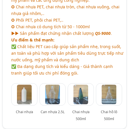
mỹ phẩm và các ứng dụng công nghiệp.
✪ Chai nhựa PET, chai nhựa tròn, chai nhựa vuông, chai
nhựa giả nhôm,..
✪ Phôi PET, phôi chai PET,..
✪ Chai nhựa có dung tích từ 50 - 1000ml
►► Sản phẩm đạt chứng nhận chất lượng
QS-9000
.
Ưu điểm & thế mạnh:
✅ Chất liệu PET cao cấp giúp sản phẩm nhẹ, trong suốt,
an toàn và phù hợp với sản phẩm tiêu dùng trực tiếp như
nước uống, mỹ phẩm và dung dịch
✅ Đa dạng dung tích và kiểu dáng - Giá thành cạnh
tranh giúp tối ưu chi phí đóng gói.
Chai nhựa
Can nhựa 2.5L
Chai nhựa
Chai hồ lô
500ml
500ml