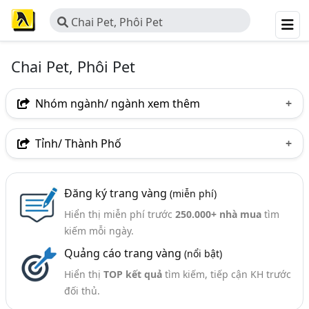
Chai Pet, Phôi Pet
Chai Pet, Phôi Pet
Nhóm ngành/ ngành xem thêm
Ngành nghề
Tỉnh/ Thành Phố
Chai Pet, Phôi Pet
(154)
Hà Nội
TP. Hồ Chí Minh (TPHCM)
Đồng Nai
Ngành xem thêm
Đăng ký trang vàng
(miễn phí)
Bình Dương
Lâm Đồng
Tp. Đà Nẵng
Hiển thị miễn phí trước
250.000+ nhà mua
tìm
Nhựa - Các Công Ty Nhựa (1125)
Đồng Tháp
An Giang
Bà Rịa-Vũng Tàu
kiếm mỗi ngày.
Quảng cáo trang vàng
(nổi bật)
Bắc Ninh
Bình Thuận
Hưng Yên
Hiển thị
TOP kết quả
tìm kiếm, tiếp cận KH trước
Khánh Hòa
Nghệ An
Quảng Ninh
đối thủ.
Quảng Trị
Thái Bình
Thừa Thiên Huế