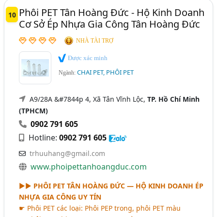
Phôi PET Tân Hoàng Đức - Hộ Kinh Doanh
10
Cơ Sở Ép Nhựa Gia Công Tân Hoàng Đức
NHÀ TÀI TRỢ
Được xác minh
CHAI PET, PHÔI PET
Ngành:
A9/28A &#7844p 4, Xã Tân Vĩnh Lộc,
TP. Hồ Chí Minh
(TPHCM)
0902 791 605
Hotline:
0902 791 605
trhuuhang@gmail.com
www.phoipettanhoangduc.com
►►
PHÔI PET TÂN HOÀNG ĐỨC — HỘ KINH DOANH ÉP
NHỰA GIA CÔNG UY TÍN
☛ Phôi PET các loại: Phôi PEP trong, phôi PET màu