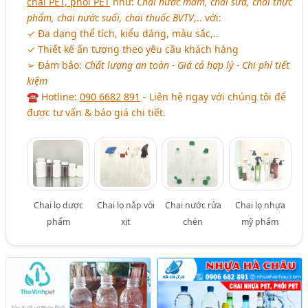
chai PET, phôi PET
như:
Chai nước mắm, chai sữa, chai thực
phẩm, chai nước suối, chai thuốc BVTV
,.. với:
✓ Đa dạng thể tích, kiểu dáng, màu sắc,..
✓ Thiết kế ấn tượng theo yêu cầu khách hàng
➢ Đảm bảo:
Chất lượng an toàn - Giá cả hợp lý - Chi phí tiết
kiệm
☎ Hotline:
090 6682 891
- Liên hệ ngay với chúng tôi để
được tư vấn & báo giá chi tiết.
Chai lọ dược
Chai lọ nắp vòi
Chai nước rửa
Chai lọ nhựa
phẩm
xịt
chén
mỹ phẩm