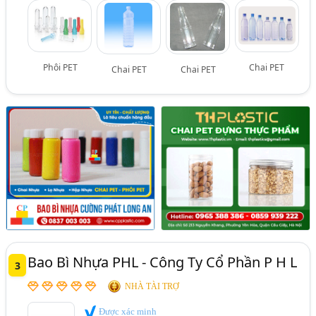
Phôi PET
Chai PET
Chai PET
Chai PET
Bao Bì Nhựa PHL - Công Ty Cổ Phần P H L
3
NHÀ TÀI TRỢ
Được xác minh