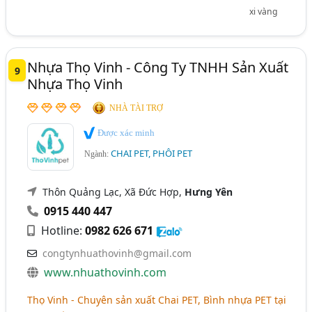
xi vàng
Nhựa Thọ Vinh - Công Ty TNHH Sản Xuất
9
Nhựa Thọ Vinh
NHÀ TÀI TRỢ
Được xác minh
CHAI PET, PHÔI PET
Ngành:
Thôn Quảng Lạc, Xã Đức Hợp,
Hưng Yên
0915 440 447
Hotline:
0982 626 671
congtynhuathovinh@gmail.com
www.nhuathovinh.com
Thọ Vinh - Chuyên sản xuất Chai PET, Bình nhựa PET tại