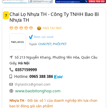
Chai Lọ Nhựa TH - Công Ty TNHH Bao Bì
7
Nhựa TH
NHÀ TÀI TRỢ
Được xác minh
CHAI PET, PHÔI PET
Ngành:
Số 213 Nguyễn Khang, Phường Yên Hòa, Quận Cầu
Giấy,
Hà Nội
0357159999
Hotline:
0965 388 386
thplastics@gmail.com
www.baobitonghop.com
Nhựa TH
- Đối tác số 1 của doanh nghiệp khi lựa chọn
bao bì đóng gói sản phẩm!