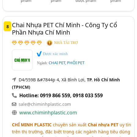
phẩm
phẩm
dược phẩm
phẩm
Chai Nhựa PET Chí Minh - Công Ty Cổ
8
Phần Nhựa Chí Minh
NHÀ TÀI TRỢ
Được xác minh
CHAI PET, PHÔI PET
Ngành:
D4/559B &#7844p 4, Xã Bình Lợi,
TP. Hồ Chí Minh
(TPHCM)
Hotline: 0919 866 559
,
0918 033 559
sale@chiminhplastic.com
www.chiminhplastic.com
CHÍ MINH PLASTIC
chuyên sản xuất
Chai nhựa PET
uy tín
trên thị trường, đặc biệt trong các ngành hàng tiêu dùng