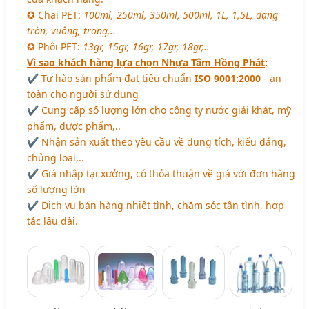
✪ Chai PET:
100ml, 250ml, 350ml, 500ml, 1L, 1,5L, dạng
tròn, vuông, trong,..
✪ Phôi PET:
13gr, 15gr, 16gr, 17gr, 18gr,..
Vì sao khách hàng lựa chọn Nhựa Tâm Hồng Phát
:
✔ Tự hào sản phẩm đạt tiêu chuẩn
ISO 9001:2000
- an
toàn cho người sử dụng
✔ Cung cấp số lượng lớn cho công ty nước giải khát, mỹ
phẩm, dược phẩm,..
✔ Nhận sản xuất theo yêu cầu về dung tích, kiểu dáng,
chủng loại,..
✔ Giá nhập tại xưởng, có thỏa thuận về giá với đơn hàng
số lượng lớn
✔ Dịch vụ bán hàng nhiệt tình, chăm sóc tận tình, hợp
tác lâu dài.