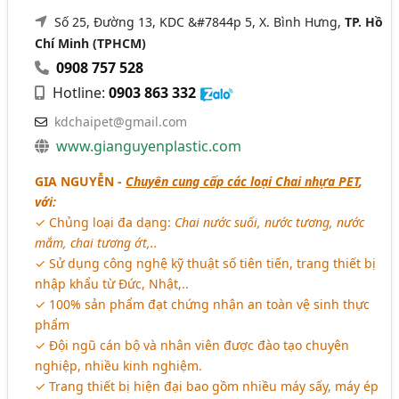
Số 25, Đường 13, KDC &#7844p 5, X. Bình Hưng,
TP. Hồ
Chí Minh (TPHCM)
0908 757 528
Hotline:
0903 863 332
kdchaipet@gmail.com
www.gianguyenplastic.com
GIA NGUYỄN -
Chuyên cung cấp các loại Chai nhựa PET
,
với:
✓ Chủng loại đa dạng:
Chai nước suối, nước tương, nước
mắm, chai tương ớt,..
✓ Sử dụng công nghệ kỹ thuật số tiên tiến, trang thiết bị
nhập khẩu từ Đức, Nhật,..
✓ 100% sản phẩm đạt chứng nhận an toàn vệ sinh thực
phẩm
✓ Đội ngũ cán bộ và nhân viên được đào tạo chuyên
nghiệp, nhiều kinh nghiệm.
✓ Trang thiết bị hiện đại bao gồm nhiều máy sấy, máy ép