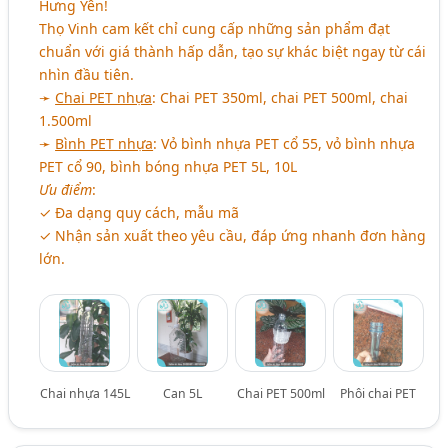
Hưng Yên!
Thọ Vinh cam kết chỉ cung cấp những sản phẩm đạt
chuẩn với giá thành hấp dẫn, tạo sự khác biệt ngay từ cái
nhìn đầu tiên.
➛
Chai PET nhựa
: Chai PET 350ml, chai PET 500ml, chai
1.500ml
➛
Bình PET nhựa
: Vỏ bình nhựa PET cổ 55, vỏ bình nhựa
PET cổ 90, bình bóng nhựa PET 5L, 10L
Ưu điểm
:
✓ Đa dạng quy cách, mẫu mã
✓ Nhận sản xuất theo yêu cầu, đáp ứng nhanh đơn hàng
lớn.
Chai nhựa 145L
Can 5L
Chai PET 500ml
Phôi chai PET