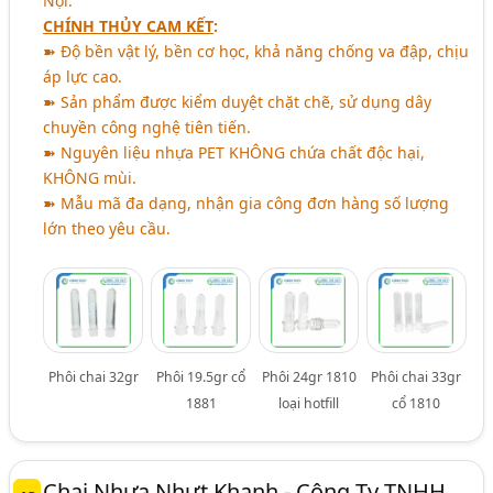
Nội.
CHÍNH THỦY CAM KẾT
:
➽ Độ bền vật lý, bền cơ học, khả năng chống va đập, chịu
áp lực cao.
➽ Sản phẩm được kiểm duyệt chặt chẽ, sử dụng dây
chuyền công nghệ tiên tiến.
➽ Nguyên liệu nhựa PET KHÔNG chứa chất độc hại,
KHÔNG mùi.
➽ Mẫu mã đa dạng, nhận gia công đơn hàng số lượng
lớn theo yêu cầu.
Phôi chai 32gr
Phôi 19.5gr cổ
Phôi 24gr 1810
Phôi chai 33gr
1881
loại hotfill
cổ 1810
Chai Nhựa Nhựt Khanh - Công Ty TNHH