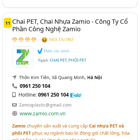
Chai PET, Chai Nhựa Zamio - Công Ty Cổ
11
Phần Công Nghệ Zamio
NHÀ TÀI TRỢ
Được xác minh
CHAI PET, PHÔI PET
Ngành:
Thôn Kim Tiền, Xã Quang Minh,
Hà Nội
0961 250 104
Hotline:
0961 250 104
Zamioplastic@gmail.com
www.zamio.com.vn
Zamio
chuyên sản xuất và cung cấp
Cai nhựa PET và
phôi PET
phục vụ ngành bao bì đóng gói chất lỏng, hóa