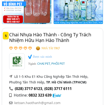
Chai Nhựa Hào Thành - Công Ty Trách
5
Nhiệm Hữu Hạn Hào Thành
NHÀ TÀI TRỢ
Được xác minh
CHAI PET, PHÔI PET
Ngành:
Lô 1-5 Khu E1 Khu Công Nghiệp Tân Thới Hiệp,
Phường Tân Thới Hiệp,
TP. Hồ Chí Minh (TPHCM)
(028) 3717 6123
,
(028) 3717 6111
Hotline:
0832 323 639
ketoan.haothanh@gmail.com