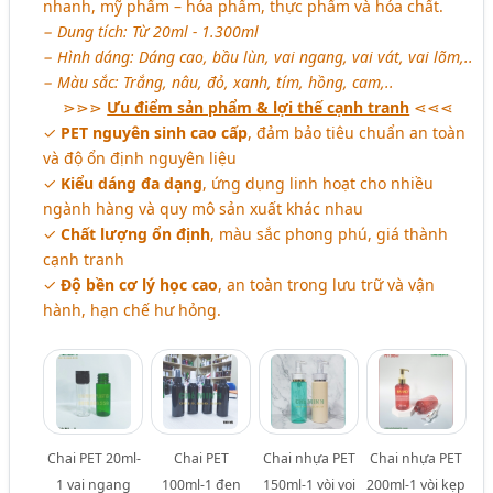
nhanh, mỹ phẩm – hóa phẩm, thực phẩm và hóa chất.
− Dung tích: Từ 20ml - 1.300ml
− Hình dáng: Dáng cao, bầu lùn, vai ngang, vai vát, vai lõm,..
− Màu sắc: Trắng, nâu, đỏ, xanh, tím, hồng, cam,..
⋗⋗⋗
Ưu điểm sản phẩm & lợi thế cạnh tranh
⋖⋖⋖
✓
PET nguyên sinh cao cấp
, đảm bảo tiêu chuẩn an toàn
và độ ổn định nguyên liệu
✓
Kiểu dáng đa dạng
, ứng dụng linh hoạt cho nhiều
ngành hàng và quy mô sản xuất khác nhau
✓
Chất lượng ổn định
, màu sắc phong phú, giá thành
cạnh tranh
✓
Độ bền cơ lý học cao
, an toàn trong lưu trữ và vận
hành, hạn chế hư hỏng.
Chai PET 20ml-
Chai PET
Chai nhựa PET
Chai nhựa PET
1 vai ngang
100ml-1 đen
150ml-1 vòi voi
200ml-1 vòi kẹp