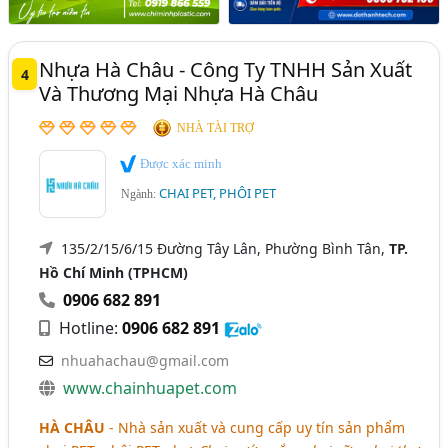
Nhựa Hà Châu - Công Ty TNHH Sản Xuất
4
Và Thương Mại Nhựa Hà Châu
NHÀ TÀI TRỢ
Được xác minh
CHAI PET, PHÔI PET
Ngành:
135/2/15/6/15 Đường Tây Lân, Phường Bình Tân,
TP.
Hồ Chí Minh (TPHCM)
0906 682 891
Hotline:
0906 682 891
nhuahachau@gmail.com
www.chainhuapet.com
HÀ CHÂU
- Nhà sản xuất và cung cấp uy tín sản phẩm