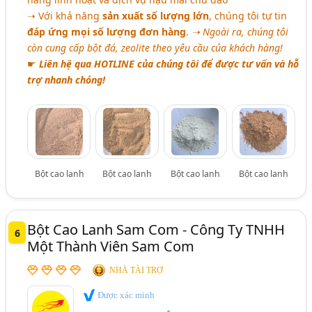
➝ Với khả năng
sản xuất số lượng lớn
, chúng tôi tự tin
đáp ứng mọi số lượng đơn hàng
.
➝ Ngoài ra, chúng tôi
còn cung cấp bột đá, zeolite theo yêu cầu của khách hàng!
☛
Liên hệ qua HOTLINE của chúng tôi để được tư vấn và hỗ
trợ nhanh chóng!
Bột cao lanh
Bột cao lanh
Bột cao lanh
Bột cao lanh
Bột Cao Lanh Sam Com - Công Ty TNHH
6
Một Thành Viên Sam Com
NHÀ TÀI TRỢ
Được xác minh