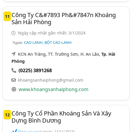
Công Ty C&#7893 Ph&#7847n Khoáng
11
Sản Hải Phòng
Ngày cập nhật gần nhất: 3/1/2024
CAO LANH, BỘT CAO LANH
Ngành:
KCN An Tràng, TT. Trường Sơn, H. An Lão,
Tp. Hải
Phòng
(0225) 3891268
khoangsanhaiphong@gmail.com
www.khoangsanhaiphong.com
Công Ty Cổ Phần Khoáng Sản Và Xây
12
Dựng Bình Dương
Được xác minh
(ngày: 14/11/2023)