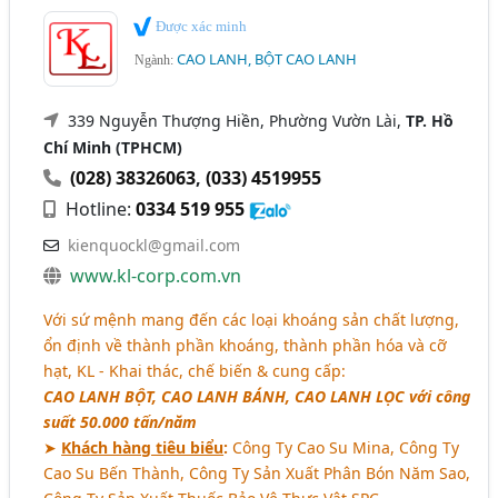
Được xác minh
CAO LANH, BỘT CAO LANH
Ngành:
339 Nguyễn Thượng Hiền, Phường Vườn Lài,
TP. Hồ
Chí Minh (TPHCM)
(028) 38326063
,
(033) 4519955
Hotline:
0334 519 955
kienquockl@gmail.com
www.kl-corp.com.vn
Với sứ mệnh mang đến các loại khoáng sản chất lượng,
ổn định về thành phần khoáng, thành phần hóa và cỡ
hạt, KL - Khai thác, chế biến & cung cấp:
CAO LANH BỘT, CAO LANH BÁNH, CAO LANH LỌC
với công
suất 50.000 tấn/năm
➤
Khách hàng tiêu biểu
:
Công Ty Cao Su Mina, Công Ty
Cao Su Bến Thành, Công Ty Sản Xuất Phân Bón Năm Sao,