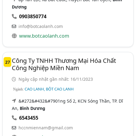
Dương
0903850774
info@botcaolanh.com
www.botcaolanh.com
Công Ty TNHH Thương Mại Hóa Chất
27
Công Nghiệp Miền Nam
Ngày cập nhật gần nhất: 16/11/2023
CAO LANH, BỘT CAO LANH
Ngành:
&#272&#432&#7901ng Số 2, KCN Sóng Thần, TP. Dĩ
An,
Bình Dương
6543455
hccnmiennam@gmail.com