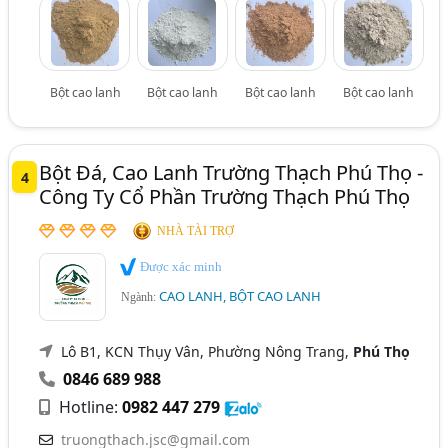
Bột cao lanh
Bột cao lanh
Bột cao lanh
Bột cao lanh
Bột Đá, Cao Lanh Trường Thạch Phú Thọ -
4
Công Ty Cổ Phần Trường Thạch Phú Thọ
NHÀ TÀI TRỢ
Được xác minh
CAO LANH, BỘT CAO LANH
Ngành:
Lô B1, KCN Thụy Vân, Phường Nông Trang,
Phú Thọ
0846 689 988
Hotline:
0982 447 279
truongthach.jsc@gmail.com