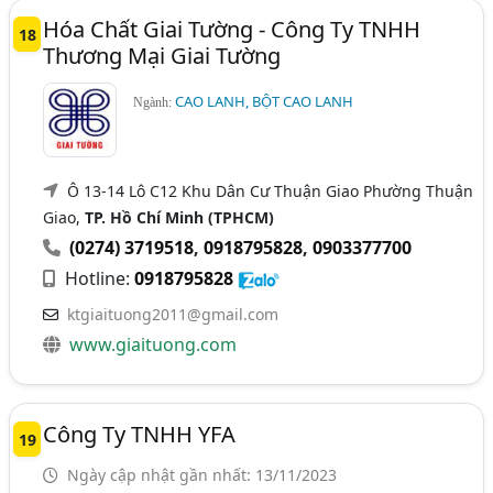
Hóa Chất Giai Tường - Công Ty TNHH
18
Thương Mại Giai Tường
CAO LANH, BỘT CAO LANH
Ngành:
Ô 13-14 Lô C12 Khu Dân Cư Thuận Giao Phường Thuận
Giao,
TP. Hồ Chí Minh (TPHCM)
(0274) 3719518
,
0918795828
,
0903377700
Hotline:
0918795828
ktgiaituong2011@gmail.com
www.giaituong.com
Công Ty TNHH YFA
19
Ngày cập nhật gần nhất: 13/11/2023