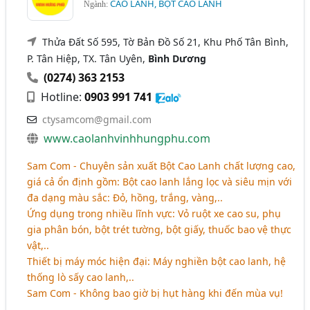
CAO LANH, BỘT CAO LANH
Ngành:
Thửa Đất Số 595, Tờ Bản Đồ Số 21, Khu Phố Tân Bình,
P. Tân Hiệp, TX. Tân Uyên,
Bình Dương
(0274) 363 2153
Hotline:
0903 991 741
ctysamcom@gmail.com
www.caolanhvinhhungphu.com
Sam Com - Chuyên sản xuất Bột Cao Lanh chất lượng cao,
giá cả ổn định gồm: Bột cao lanh lắng lọc và siêu mịn với
đa dạng màu sắc: Đỏ, hồng, trắng, vàng,..
Ứng dụng trong nhiều lĩnh vực: Vỏ ruột xe cao su, phụ
gia phân bón, bột trét tường, bột giấy, thuốc bao vệ thực
vật,..
Thiết bị máy móc hiện đại: Máy nghiền bột cao lanh, hệ
thống lò sấy cao lanh,..
Sam Com - Không bao giờ bị hụt hàng khi đến mùa vụ!