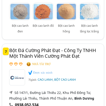
Bột cao lanh
Bột cao lanh đỏ
Bột cao lanh
Bột cao lanh
đen
hồng
lắng lọc trắng
Bột Đá Cường Phát Đạt - Công Ty TNHH
7
Một Thành Viên Cường Phát Đạt
NHÀ TÀI TRỢ
Được xác minh
CAO LANH, BỘT CAO LANH
Ngành:
Số 147/1, Đường Lái Thiêu 22, Khu Phố Đông Tư,
Phường Lái Thiêu, Thành Phố Thuận An,
Bình Dương
0938.052.534