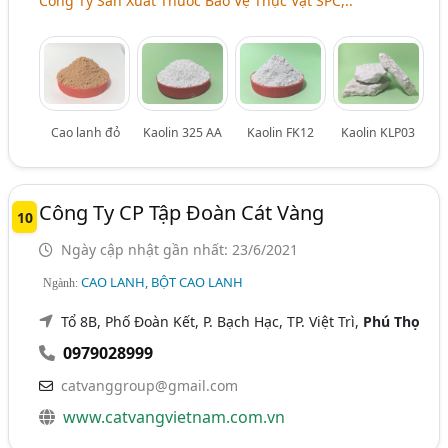
Công Ty Sản Xuất Thuốc Bảo Vệ Thực Vật SPC,..
Cao lanh đỏ
Kaolin 325 AA
Kaolin FK12
Kaolin KLP03
Công Ty CP Tập Đoàn Cát Vàng
10
Ngày cập nhật gần nhất: 23/6/2021
CAO LANH, BỘT CAO LANH
Ngành:
Tổ 8B, Phố Đoàn Kết, P. Bạch Hạc, TP. Việt Trì,
Phú Thọ
0979028999
catvanggroup@gmail.com
www.catvangvietnam.com.vn