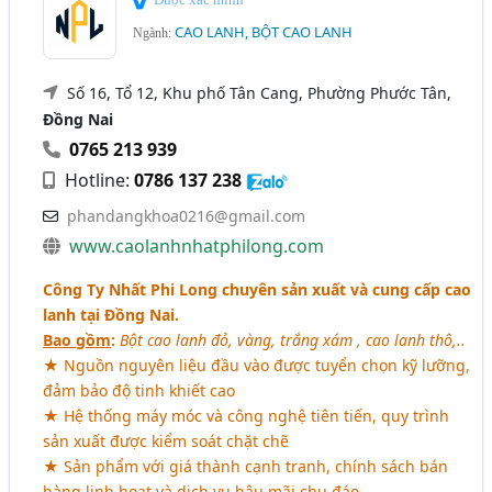
CAO LANH, BỘT CAO LANH
Ngành:
Số 16, Tổ 12, Khu phố Tân Cang, Phường Phước Tân,
Đồng Nai
0765 213 939
Hotline:
0786 137 238
phandangkhoa0216@gmail.com
www.caolanhnhatphilong.com
Công Ty Nhất Phi Long chuyên sản xuất và cung cấp cao
lanh tại Đồng Nai.
Bao gồm
:
Bột cao lanh đỏ, vàng, trắng xám , cao lanh thô,..
★ Nguồn nguyên liệu đầu vào được tuyển chọn kỹ lưỡng,
đảm bảo độ tinh khiết cao
★ Hệ thống máy móc và công nghệ tiên tiến, quy trình
sản xuất được kiểm soát chặt chẽ
★ Sản phẩm với giá thành cạnh tranh, chính sách bán
hàng linh hoạt và dịch vụ hậu mãi chu đáo