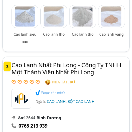
Cao lanh siêu
Cao lanh thô
Cao lanh thô
Cao lanh vàng
mịn
Cao Lanh Nhất Phi Long - Công Ty TNHH
3
Một Thành Viên Nhất Phi Long
NHÀ TÀI TRỢ
Được xác minh
CAO LANH, BỘT CAO LANH
Ngành:
&#12644
Bình Dương
0765 213 939