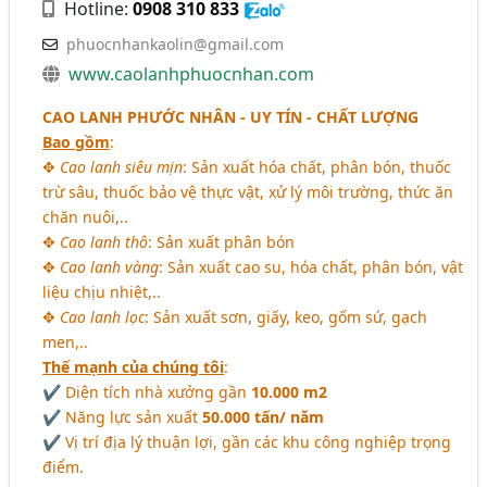
Hotline:
0908 310 833
phuocnhankaolin@gmail.com
www.caolanhphuocnhan.com
CAO LANH PHƯỚC NHÂN - UY TÍN - CHẤT LƯỢNG
Bao gồm
:
✥
Cao lanh siêu mịn
: Sản xuất hóa chất, phân bón, thuốc
trừ sâu, thuốc bảo vệ thực vật, xử lý môi trường, thức ăn
chăn nuôi,..
✥
Cao lanh thô
: Sản xuất phân bón
✥
Cao lanh vàng
: Sản xuất cao su, hóa chất, phân bón, vật
liệu chịu nhiệt,..
✥
Cao lanh lọc
: Sản xuất sơn, giấy, keo, gốm sứ, gạch
men,..
Thế mạnh của chúng tôi
:
✔ Diện tích nhà xưởng gần
10.000 m2
✔ Năng lực sản xuất
50.000 tấn/ năm
✔ Vị trí địa lý thuận lợi, gần các khu công nghiệp trọng
điểm.