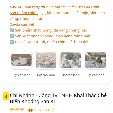
CAVITA
-
Đơn vị uy tín cung cấp sản phẩm Bột Cao Lanh
Sản phẩm chính
: Lọc, lắng lọc, nung, siêu mịn, siêu mịn
vàng, trắng lọc trắng,..
Cavita cam kết
:
☑ Sản phẩm chất lượng, đa dạng chủng loại
☑ Sản xuất nhanh chóng, giao hàng đúng hạn
☑ Giá cả cạnh tranh, nhiều chính sách ưu đãi.
Bột cao lanh
Bột cao lanh
Bột cao lanh
Bột cao lanh
Chi Nhánh - Công Ty TNHH Khai Thác Chế
9
Biến Khoáng Sản KL
NHÀ TÀI TRỢ