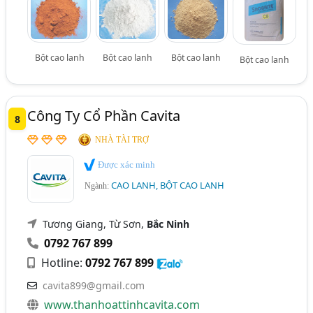
Bột cao lanh
Bột cao lanh
Bột cao lanh
Bột cao lanh
Công Ty Cổ Phần Cavita
8
NHÀ TÀI TRỢ
Được xác minh
CAO LANH, BỘT CAO LANH
Ngành:
Tương Giang, Từ Sơn,
Bắc Ninh
0792 767 899
Hotline:
0792 767 899
cavita899@gmail.com
www.thanhoattinhcavita.com