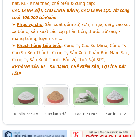
hạt, KL - Khai thác, chế biến & cung cấp:
CAO LANH BỘT, CAO LANH BÁNH, CAO LANH LỌC
với công
suất 100.000 tấn/năm
➤
Phục vụ cho
:
Sản xuất gốm sứ, sơn, nhựa, giấy, cao su,
xà bông, sản xuất các loại phân bón, thuốc trừ sâu, xi
măng trắng, luyện kim,..
➤
Khách hàng tiêu biểu
:
Công Ty Cao Su Mina, Công Ty
Cao Su Bến Thành, Công Ty Sản Xuất Phân Bón Năm Sao,
Công Ty Sản Xuất Thuốc Bảo Vệ Thực Vật SPC,..
KHOÁNG SẢN KL - ĐA DẠNG, CHẾ BIẾN SÂU, LỢI ÍCH DÀI
LÂU!
Kaolin 325 AA
Cao lanh đỏ
Kaolin KLP03
Kaolin FK12