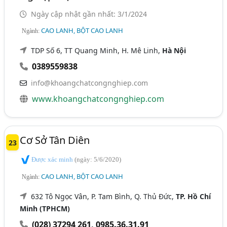
Ngày cập nhật gần nhất: 3/1/2024
CAO LANH, BỘT CAO LANH
Ngành:
TDP Số 6, TT Quang Minh, H. Mê Linh,
Hà Nội
0389559838
info@khoangchatcongnghiep.com
www.khoangchatcongnghiep.com
Cơ Sở Tân Diên
23
Được xác minh
(ngày: 5/6/2020)
CAO LANH, BỘT CAO LANH
Ngành:
632 Tô Ngọc Vân, P. Tam Bình, Q. Thủ Đức,
TP. Hồ Chí
Minh (TPHCM)
(028) 37294 261
,
0985.36.31.91