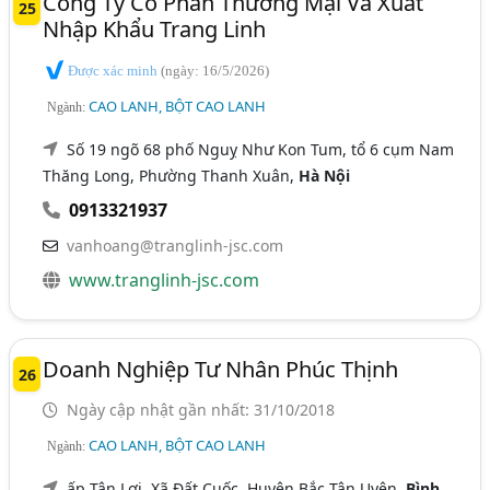
Công Ty Cổ Phần Thương Mại Và Xuất
25
Nhập Khẩu Trang Linh
Được xác minh
(ngày: 16/5/2026)
CAO LANH, BỘT CAO LANH
Ngành:
Số 19 ngõ 68 phố Nguỵ Như Kon Tum, tổ 6 cụm Nam
Thăng Long, Phường Thanh Xuân,
Hà Nội
0913321937
vanhoang@tranglinh-jsc.com
www.tranglinh-jsc.com
Doanh Nghiệp Tư Nhân Phúc Thịnh
26
Ngày cập nhật gần nhất: 31/10/2018
CAO LANH, BỘT CAO LANH
Ngành:
ấp Tân Lợi, Xã Đất Cuốc, Huyện Bắc Tân Uyên,
Bình