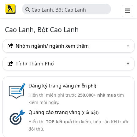
Cao Lanh, Bột Cao Lanh
Cao Lanh, Bột Cao Lanh
Nhóm ngành/ ngành xem thêm
Ngành nghề
Tỉnh/ Thành Phố
Cao Lanh, Bột Cao Lanh
(64)
Hà Nội
TP. Hồ Chí Minh (TPHCM)
Đồng Nai
Ngành xem thêm
Đăng ký trang vàng
(miễn phí)
Bình Dương
Lâm Đồng
TP. Hải Phòng
Hiển thị miễn phí trước
250.000+ nhà mua
tìm
Khoáng Sản - Công Ty Khoáng Sản (394)
Bình Phước
Phú Thọ
Quảng Ninh
Đắk Lắk
kiếm mỗi ngày.
Bột Talc - Sản Xuất Và Cung Cấp (26)
Quảng cáo trang vàng
(nổi bật)
Hải Dương
Long An
Bột Thạch Cao - Sản Xuất Và Kinh Doanh (23)
Hiển thị
TOP kết quả
tìm kiếm, tiếp cận KH trước
đối thủ.