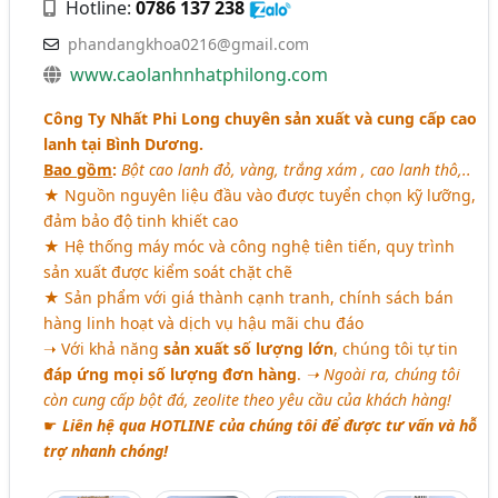
Hotline:
0786 137 238
phandangkhoa0216@gmail.com
www.caolanhnhatphilong.com
Công Ty Nhất Phi Long chuyên sản xuất và cung cấp cao
lanh tại Bình Dương.
Bao gồm
:
Bột cao lanh đỏ, vàng, trắng xám , cao lanh thô,..
★ Nguồn nguyên liệu đầu vào được tuyển chọn kỹ lưỡng,
đảm bảo độ tinh khiết cao
★ Hệ thống máy móc và công nghệ tiên tiến, quy trình
sản xuất được kiểm soát chặt chẽ
★ Sản phẩm với giá thành cạnh tranh, chính sách bán
hàng linh hoạt và dịch vụ hậu mãi chu đáo
➝ Với khả năng
sản xuất số lượng lớn
, chúng tôi tự tin
đáp ứng mọi số lượng đơn hàng
.
➝ Ngoài ra, chúng tôi
còn cung cấp bột đá, zeolite theo yêu cầu của khách hàng!
☛
Liên hệ qua HOTLINE của chúng tôi để được tư vấn và hỗ
trợ nhanh chóng!