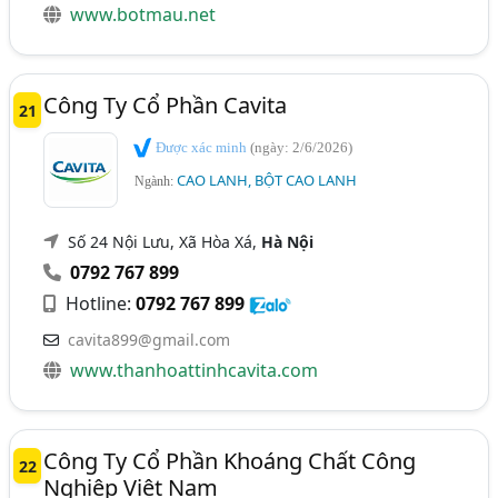
www.botmau.net
Công Ty Cổ Phần Cavita
21
Được xác minh
(ngày: 2/6/2026)
CAO LANH, BỘT CAO LANH
Ngành:
Số 24 Nội Lưu, Xã Hòa Xá,
Hà Nội
0792 767 899
Hotline:
0792 767 899
cavita899@gmail.com
www.thanhoattinhcavita.com
Công Ty Cổ Phần Khoáng Chất Công
22
Nghiệp Việt Nam