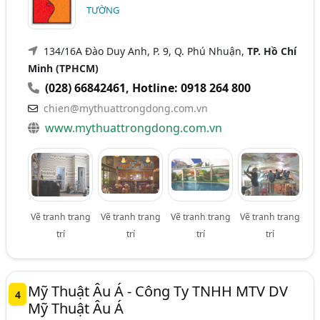
TƯỜNG
134/16A Đào Duy Anh, P. 9, Q. Phú Nhuận,
TP. Hồ Chí
Minh (TPHCM)
(028) 66842461
,
Hotline: 0918 264 800
chien@mythuattrongdong.com.vn
www.mythuattrongdong.com.vn
Vẽ tranh trang
Vẽ tranh trang
Vẽ tranh trang
Vẽ tranh trang
trí
trí
trí
trí
Mỹ Thuật Âu Á - Công Ty TNHH MTV DV
4
Mỹ Thuật Âu Á