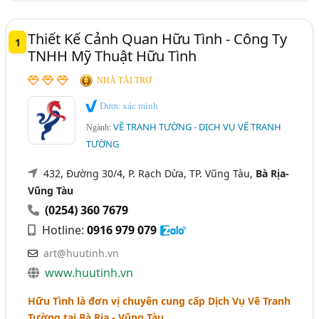
Thiết Kế Cảnh Quan Hữu Tình - Công Ty
1
TNHH Mỹ Thuật Hữu Tình
NHÀ TÀI TRỢ
Được xác minh
VẼ TRANH TƯỜNG - DỊCH VỤ VẼ TRANH
Ngành:
TƯỜNG
432, Đường 30/4, P. Rạch Dừa, TP. Vũng Tàu,
Bà Rịa-
Vũng Tàu
(0254) 360 7679
Hotline:
0916 979 079
art@huutinh.vn
www.huutinh.vn
Hữu Tình là đơn vị chuyên cung cấp Dịch Vụ Vẽ Tranh
Tường tại Bà Rịa - Vũng Tàu.