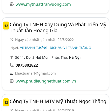
www.mythuattranvuong.com
Công Ty TNHH Xây Dựng Và Phát Triển Mỹ
12
Thuật Tân Hoàng Gia
Ngày cập nhật gần nhất: 26/8/2022
VẼ TRANH TƯỜNG - DỊCH VỤ VẼ TRANH TƯỜNG
Ngành:
Số 11, Đội 3 Hát Môn, Phúc Thọ,
Hà Nội
0975802822
khactuanart@gmail.com
www.phudieunghethuat.com.vn
Công Ty TNHH MTV Mỹ Thuật Ngọc Thắng
13
Ngày cập nhật gần nhất: 20/5/2016