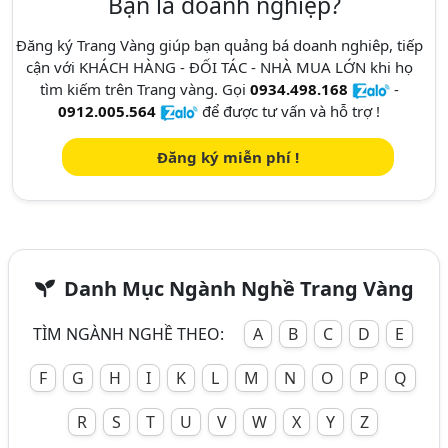
Bạn là doanh nghiệp?
Đăng ký Trang Vàng giúp bạn quảng bá doanh nghiêp, tiếp
cận với KHÁCH HÀNG - ĐỐI TÁC - NHÀ MUA LỚN khi họ
tìm kiếm trên Trang vàng. Gọi
0934.498.168
-
0912.005.564
để được tư vấn và hỗ trợ !
Đăng ký miễn phí !
Danh Mục Ngành Nghề Trang Vàng
TÌM NGÀNH NGHỀ THEO:
A
B
C
D
E
F
G
H
I
K
L
M
N
O
P
Q
R
S
T
U
V
W
X
Y
Z