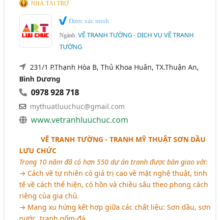
NHÀ TÀI TRỢ
Được xác minh
VẼ TRANH TƯỜNG - DỊCH VỤ VẼ TRANH
Ngành:
TƯỜNG
231/1 P.Thạnh Hòa B, Thủ Khoa Huân, TX.Thuận An,
Bình Dương
0978 928 718
mythuatluuchuc@gmail.com
www.vetranhluuchuc.com
aaaaa
VẼ TRANH TƯỜNG - TRANH MỸ THUẬT SƠN DẦU
LƯU CHỨC
Trong 10 năm đã có hơn 550 dự án tranh được bàn giao với
:
→ Cách vẽ tự nhiên có giá trị cao về mặt nghệ thuật, tinh
tế về cách thể hiện, có hồn và chiều sâu theo phong cách
riêng của gia chủ.
→ Mang xu hứng kết hợp giữa các chất liệu: Sơn dầu, sơn
nước, tranh gốm-đá,..