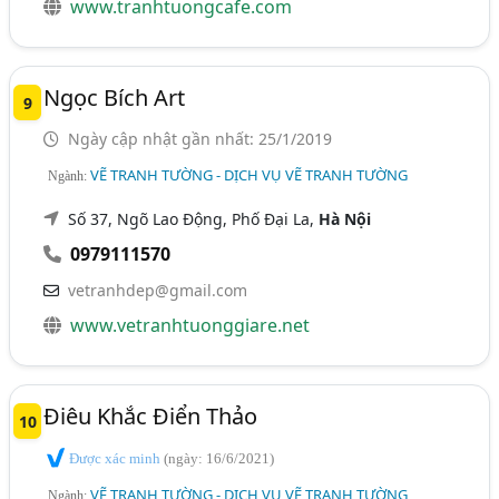
www.tranhtuongcafe.com
Ngọc Bích Art
9
Ngày cập nhật gần nhất: 25/1/2019
VẼ TRANH TƯỜNG - DỊCH VỤ VẼ TRANH TƯỜNG
Ngành:
Số 37, Ngõ Lao Động, Phố Đại La,
Hà Nội
0979111570
vetranhdep@gmail.com
www.vetranhtuonggiare.net
Điêu Khắc Điển Thảo
10
Được xác minh
(ngày: 16/6/2021)
VẼ TRANH TƯỜNG - DỊCH VỤ VẼ TRANH TƯỜNG
Ngành: