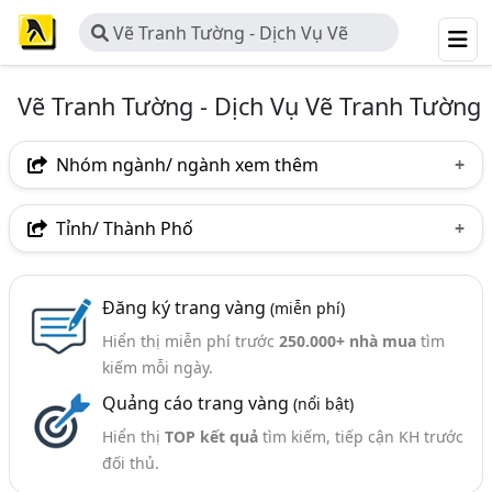
Vẽ Tranh Tường - Dịch Vụ Vẽ
Tranh Tường
Vẽ Tranh Tường - Dịch Vụ Vẽ Tranh Tường
Nhóm ngành/ ngành xem thêm
Ngành nghề
Tỉnh/ Thành Phố
Vẽ Tranh Tường - Dịch Vụ Vẽ Tranh Tường
(30)
Hà Nội
TP. Hồ Chí Minh (TPHCM)
Đồng Nai
Ngành xem thêm
Đăng ký trang vàng
(miễn phí)
Bình Dương
Bà Rịa-Vũng Tàu
Bình Phước
Hiển thị miễn phí trước
250.000+ nhà mua
tìm
Tranh - Sản Xuất Và Cung Cấp (222)
TP. Cần Thơ
Vĩnh Phúc
kiếm mỗi ngày.
Quảng cáo trang vàng
(nổi bật)
Hiển thị
TOP kết quả
tìm kiếm, tiếp cận KH trước
đối thủ.