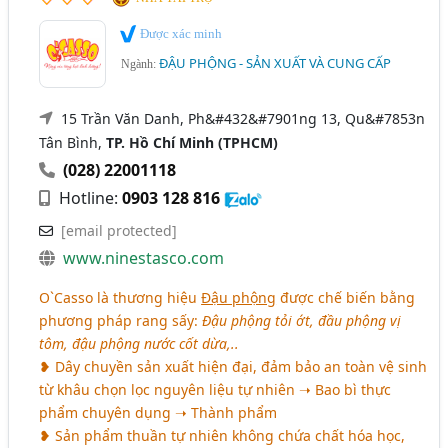
Được xác minh
ĐẬU PHỘNG - SẢN XUẤT VÀ CUNG CẤP
Ngành:
15 Trần Văn Danh, Ph&#432&#7901ng 13, Qu&#7853n
Tân Bình,
TP. Hồ Chí Minh (TPHCM)
(028) 22001118
Hotline:
0903 128 816
[email protected]
www.ninestasco.com
O`Casso là thương hiệu
Đậu phộng
được chế biến bằng
phương pháp rang sấy:
Đậu phộng tỏi ớt, đầu phộng vị
tôm, đậu phộng nước cốt dừa,..
❥ Dây chuyền sản xuất hiện đại, đảm bảo an toàn vệ sinh
từ khâu chọn lọc nguyên liệu tự nhiên ➝ Bao bì thực
phẩm chuyên dụng ➝ Thành phẩm
❥ Sản phẩm thuần tự nhiên không chứa chất hóa học,