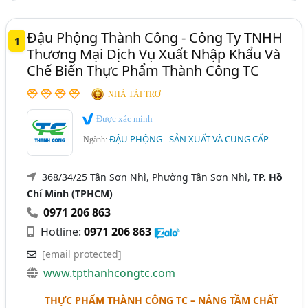
Đậu Phộng Thành Công - Công Ty TNHH
1
Thương Mại Dịch Vụ Xuất Nhập Khẩu Và
Chế Biến Thực Phẩm Thành Công TC
NHÀ TÀI TRỢ
Được xác minh
ĐẬU PHỘNG - SẢN XUẤT VÀ CUNG CẤP
Ngành:
368/34/25 Tân Sơn Nhì, Phường Tân Sơn Nhì,
TP. Hồ
Chí Minh (TPHCM)
0971 206 863
Hotline:
0971 206 863
[email protected]
www.tpthanhcongtc.com
THỰC PHẨM THÀNH CÔNG TC – NÂNG TẦM CHẤT