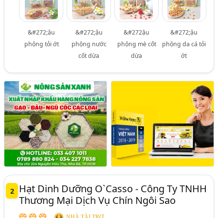
&#272;ậu
&#272;ậu
&#272ậu
&#272;ậu
phộng tỏi ớt
phộng nước
phộng mè cốt
phộng da cá tỏi
cốt dừa
dừa
ớt
Hạt Dinh Dưỡng O`Casso - Công Ty TNHH
2
Thương Mại Dịch Vụ Chín Ngôi Sao
NHÀ TÀI TRỢ