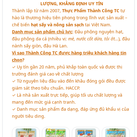
LƯỢNG, KHẲNG ĐỊNH UY TÍN
Thành lập từ năm 2007,
Thực Phẩm Thành Công TC
tự
hào là thương hiệu tiên phong trong lĩnh vực sản xuất –
chế biến
hạt sấy và nông sản sạch
tại Việt Nam.
Danh mục sản phẩm chủ lực
:
Đậu phộng nguyên hạt,
đậu phộng da cá (nhiều vị:
mè, nước cốt dừa, tỏi ớt…
), đậu
nành sấy giòn, đậu Hà Lan.
Vì sao Thành Công TC được hàng triệu khách hàng tin
chọn
?
✓ Uy tín gần 20 năm, phủ khắp toàn quốc và được thị
trường đánh giá cao về chất lượng
✓ Từ nguyên liệu đầu vào đến khâu đóng gói đều được
giám sát theo tiêu chuẩn. HACCP.
✓ Là nhà sản xuất trực tiếp, giúp tối ưu chất lượng và
mang đến mức giá cạnh tranh.
✓ Danh mục sản phẩm đa dạng, đáp ứng đủ khẩu vị của
người tiêu ding.