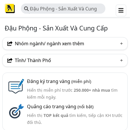
Đậu Phộng - Sản Xuất Và Cung
Cấp
Đậu Phộng - Sản Xuất Và Cung Cấp
Nhóm ngành/ ngành xem thêm
Ngành nghề
Tỉnh/ Thành Phố
Đậu Phộng - Sản Xuất Và Cung Cấp
(37)
Hà Nội
TP. Hồ Chí Minh (TPHCM)
Đồng Nai
Ngành xem thêm
Đăng ký trang vàng
(miễn phí)
Bình Dương
Khánh Hòa
Thừa Thiên Huế
Hiển thị miễn phí trước
250.000+ nhà mua
tìm
Thực Phẩm - Chế Biến Và Đóng Gói (480)
Long An
Sóc Trăng
Tiền Giang
kiếm mỗi ngày.
Nông Sản Có Dầu (Đỗ Tương, Vừng, Mè,.) - Cung Cấp
Quảng cáo trang vàng
(nổi bật)
Và Chế Biến (102)
Hiển thị
TOP kết quả
tìm kiếm, tiếp cận KH trước
đối thủ.