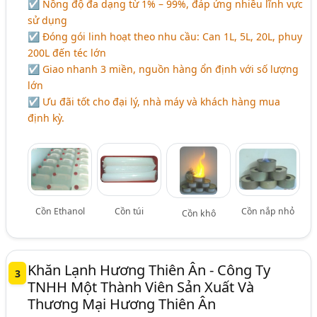
☑ Nồng độ đa dạng từ 1% – 99%, đáp ứng nhiều lĩnh vực
sử dụng
☑ Đóng gói linh hoạt theo nhu cầu: Can 1L, 5L, 20L, phuy
200L đến téc lớn
☑ Giao nhanh 3 miền, nguồn hàng ổn định với số lượng
lớn
☑ Ưu đãi tốt cho đại lý, nhà máy và khách hàng mua
định kỳ.
Cồn Ethanol
Cồn túi
Cồn nắp nhỏ
Cồn khô
Khăn Lạnh Hương Thiên Ân - Công Ty
3
TNHH Một Thành Viên Sản Xuất Và
Thương Mại Hương Thiên Ân