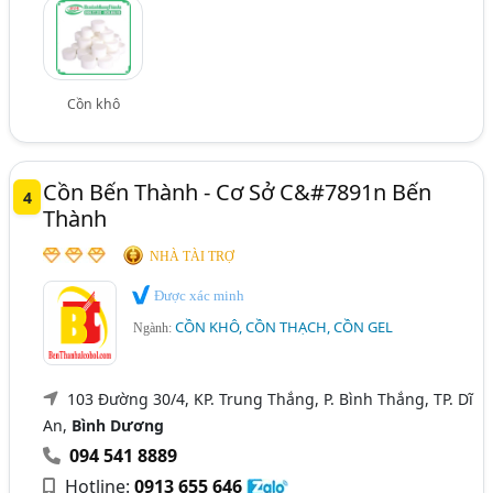
Cồn khô
Cồn Bến Thành - Cơ Sở C&#7891n Bến
4
Thành
NHÀ TÀI TRỢ
Được xác minh
CỒN KHÔ, CỒN THẠCH, CỒN GEL
Ngành:
103 Đường 30/4, KP. Trung Thắng, P. Bình Thắng, TP. Dĩ
An,
Bình Dương
094 541 8889
Hotline:
0913 655 646