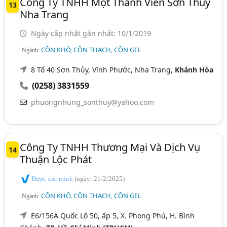
Công Ty TNHH Một Thành Viên Sơn Thủy
13
Nha Trang
Ngày cập nhật gần nhất: 10/1/2019
CỒN KHÔ, CỒN THẠCH, CỒN GEL
Ngành:
8 Tổ 40 Sơn Thủy, Vĩnh Phước, Nha Trang,
Khánh Hòa
(0258) 3831559
phuongnhung_sonthuy@yahoo.com
Công Ty TNHH Thương Mại Và Dịch Vụ
14
Thuận Lộc Phát
Được xác minh
(ngày: 21/2/2025)
CỒN KHÔ, CỒN THẠCH, CỒN GEL
Ngành:
E6/156A Quốc Lộ 50, ấp 5, X. Phong Phú, H. Bình