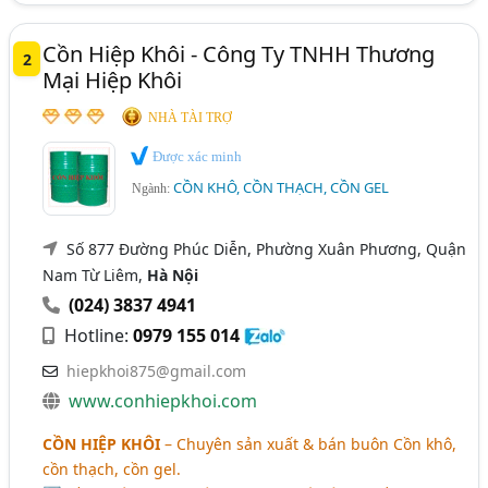
Cồn Hiệp Khôi - Công Ty TNHH Thương
2
Mại Hiệp Khôi
NHÀ TÀI TRỢ
Được xác minh
CỒN KHÔ, CỒN THẠCH, CỒN GEL
Ngành:
Số 877 Đường Phúc Diễn, Phường Xuân Phương, Quận
Nam Từ Liêm,
Hà Nội
(024) 3837 4941
Hotline:
0979 155 014
hiepkhoi875@gmail.com
www.conhiepkhoi.com
CỒN HIỆP KHÔI
– Chuyên sản xuất & bán buôn Cồn khô,
cồn thạch, cồn gel.