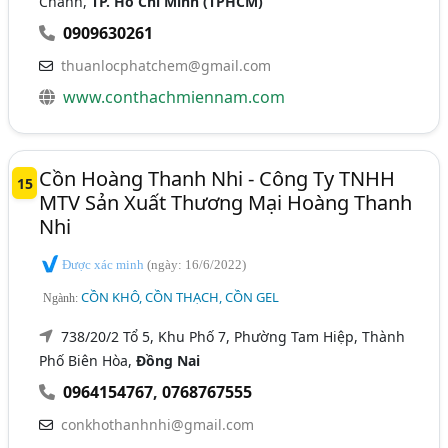
Chánh,
TP. Hồ Chí Minh (TPHCM)
0909630261
thuanlocphatchem@gmail.com
www.conthachmiennam.com
Cồn Hoàng Thanh Nhi - Công Ty TNHH
15
MTV Sản Xuất Thương Mại Hoàng Thanh
Nhi
Được xác minh
(ngày: 16/6/2022)
CỒN KHÔ, CỒN THẠCH, CỒN GEL
Ngành:
738/20/2 Tổ 5, Khu Phố 7, Phường Tam Hiệp, Thành
Phố Biên Hòa,
Đồng Nai
0964154767
,
0768767555
conkhothanhnhi@gmail.com