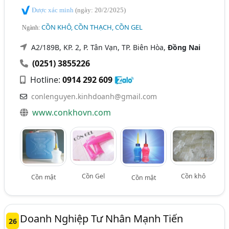
Được xác minh
(ngày: 20/2/2025)
CỒN KHÔ, CỒN THẠCH, CỒN GEL
Ngành:
A2/189B, KP. 2, P. Tân Vạn, TP. Biên Hòa,
Đồng Nai
(0251) 3855226
Hotline:
0914 292 609
conlenguyen.kinhdoanh@gmail.com
www.conkhovn.com
Cồn Gel
Cồn khô
Cồn mật
Cồn mật
Doanh Nghiệp Tư Nhân Mạnh Tiến
26