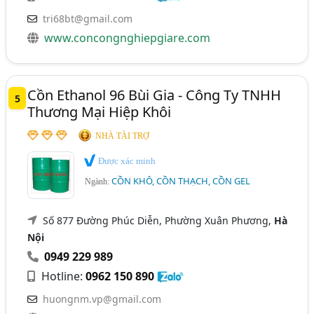
tri68bt@gmail.com
www.concongnghiepgiare.com
Cồn Ethanol 96 Bùi Gia - Công Ty TNHH
5
Thương Mại Hiệp Khôi
NHÀ TÀI TRỢ
Được xác minh
CỒN KHÔ, CỒN THẠCH, CỒN GEL
Ngành:
Số 877 Đường Phúc Diễn, Phường Xuân Phương,
Hà
Nội
0949 229 989
Hotline:
0962 150 890
huongnm.vp@gmail.com