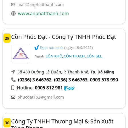
mail@anphatthanh.com
www.anphatthanh.com
Cồn Phúc Đạt - Công Ty TNHH Phúc Đạt
29
Được xác minh
(ngày: 19/9/2025)
CỒN KHÔ, CỒN THẠCH, CỒN GEL
Ngành:
Số 430 Đường Lê Duẩn, P. Thanh Khê,
Tp. Đà Nẵng
(0236) 3 646762
,
(0236) 3 646763
,
0903 578 990
Hotline:
0905 812 981
phucdat162@gmail.com
Công Ty TNHH Thương Mại & Sản Xuất
30