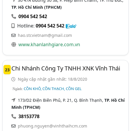
Số 47A Đường Số 38, P. Hiệp Bình Chánh, TP. Thủ Đức,
TP. Hồ Chí Minh (TPHCM)
0904 542 542
Hotline:
0904 542 542
hao.stcvietnam@gmail.com
www.khanlanhgiare.com.vn
Chi Nhánh Công Ty TNHH XNK Vĩnh Thái
23
Ngày cập nhật gần nhất: 18/8/2020
CỒN KHÔ, CỒN THẠCH, CỒN GEL
Ngành:
173/D2 Điện Biên Phủ, P. 21, Q. Bình Thạnh,
TP. Hồ Chí
Minh (TPHCM)
38153778
phuong.nguyen@vinhthaihcm.com