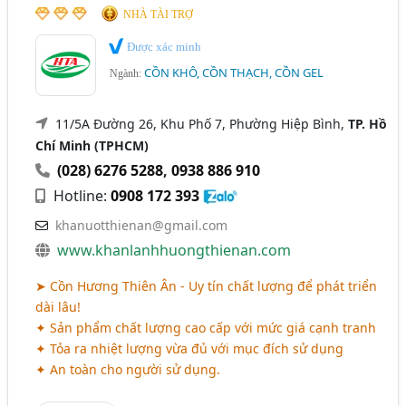
NHÀ TÀI TRỢ
Được xác minh
CỒN KHÔ, CỒN THẠCH, CỒN GEL
Ngành:
11/5A Đường 26, Khu Phố 7, Phường Hiệp Bình,
TP. Hồ
Chí Minh (TPHCM)
(028) 6276 5288
,
0938 886 910
Hotline:
0908 172 393
khanuotthienan@gmail.com
www.khanlanhhuongthienan.com
➤ Cồn Hương Thiên Ân - Uy tín chất lượng để phát triển
dài lâu!
✦ Sản phẩm chất lượng cao cấp với mức giá cạnh tranh
✦ Tỏa ra nhiệt lượng vừa đủ với mục đích sử dụng
✦ An toàn cho người sử dụng.