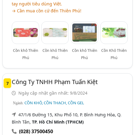
tay người tiêu dùng Việt.
→ Cần mua cồn cứ đến Thiên Phú!
Cồn khô Thiên
Cồn khô Thiên
Cồn khô Thiên
Cồn Khô Thiên
Phú
Phú
Phú
Phú
Công Ty TNHH Phạm Tuấn Kiệt
7
Ngày cập nhật gần nhất: 9/8/2024
CỒN KHÔ, CỒN THẠCH, CỒN GEL
Ngành:
47/1/6 Đường 15, Khu Phố 10, P. Bình Hưng Hòa, Q.
Bình Tân,
TP. Hồ Chí Minh (TPHCM)
(028) 37500450