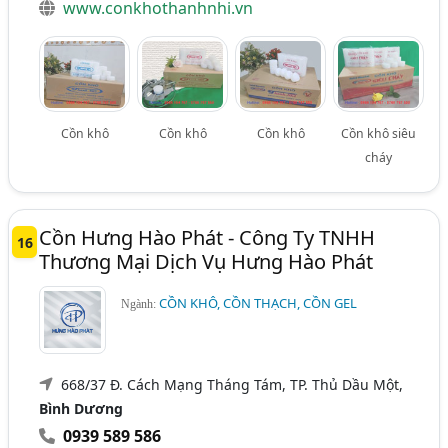
www.conkhothanhnhi.vn
Cồn khô
Cồn khô
Cồn khô
Cồn khô siêu
cháy
Cồn Hưng Hào Phát - Công Ty TNHH
16
Thương Mại Dịch Vụ Hưng Hào Phát
CỒN KHÔ, CỒN THẠCH, CỒN GEL
Ngành:
668/37 Đ. Cách Mạng Tháng Tám, TP. Thủ Dầu Một,
Bình Dương
0939 589 586