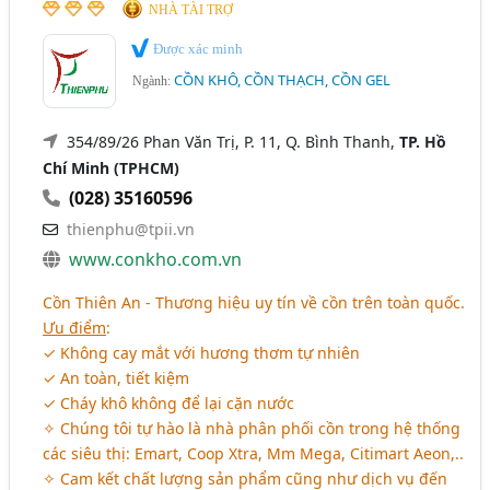
NHÀ TÀI TRỢ
Được xác minh
CỒN KHÔ, CỒN THẠCH, CỒN GEL
Ngành:
354/89/26 Phan Văn Trị, P. 11, Q. Bình Thanh,
TP. Hồ
Chí Minh (TPHCM)
(028) 35160596
thienphu@tpii.vn
www.conkho.com.vn
Cồn Thiên An - Thương hiệu uy tín về cồn trên toàn quốc.
Ưu điểm
:
✓ Không cay mắt với hương thơm tự nhiên
✓ An toàn, tiết kiệm
✓ Cháy khô không để lại cặn nước
✧ Chúng tôi tự hào là nhà phân phối cồn trong hệ thống
các siêu thị: Emart, Coop Xtra, Mm Mega, Citimart Aeon,..
✧ Cam kết chất lượng sản phẩm cũng như dịch vụ đến