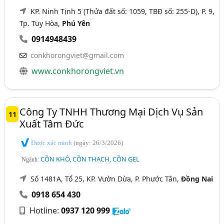
KP. Ninh Tịnh 5 (Thửa đất số: 1059, TBĐ số: 255-D), P. 9,
Tp. Tuy Hòa,
Phú Yên
0914948439
conkhorongviet@gmail.com
www.conkhorongviet.vn
Công Ty TNHH Thương Mại Dịch Vụ Sản
11
Xuất Tâm Đức
Được xác minh
(ngày: 26/3/2026)
CỒN KHÔ, CỒN THẠCH, CỒN GEL
Ngành:
Số 1481A, Tổ 25, KP. Vườn Dừa, P. Phước Tân,
Đồng Nai
0918 654 430
Hotline:
0937 120 999