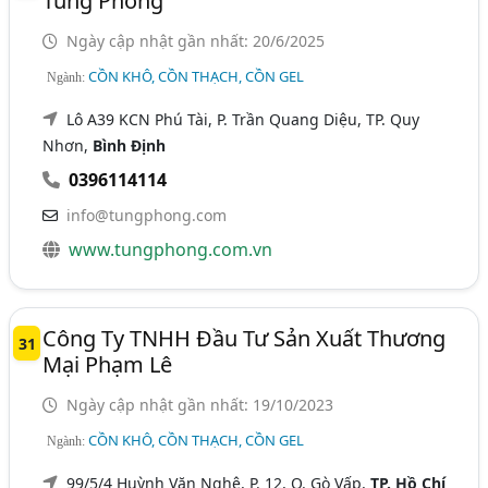
Tùng Phong
Ngày cập nhật gần nhất: 20/6/2025
CỒN KHÔ, CỒN THẠCH, CỒN GEL
Ngành:
Lô A39 KCN Phú Tài, P. Trần Quang Diệu, TP. Quy
Nhơn,
Bình Định
0396114114
info@tungphong.com
www.tungphong.com.vn
Công Ty TNHH Đầu Tư Sản Xuất Thương
31
Mại Phạm Lê
Ngày cập nhật gần nhất: 19/10/2023
CỒN KHÔ, CỒN THẠCH, CỒN GEL
Ngành:
99/5/4 Huỳnh Văn Nghệ, P. 12, Q. Gò Vấp,
TP. Hồ Chí