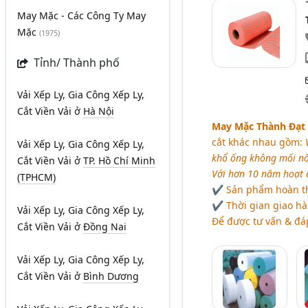
May Mặc - Các Công Ty May
Mặc
(1975)
Tỉnh/ Thành phố
Vải Xếp Ly, Gia Công Xếp Ly,
Cắt Viền Vải
ở
Hà Nội
May Mặc Thành Đạt
cắt khác nhau gồm:
Vải Xếp Ly, Gia Công Xếp Ly,
khổ ống không mối nối
Cắt Viền Vải
ở
TP. Hồ Chí Minh
Với hơn 10 năm hoạt 
(TPHCM)
✔ Sản phẩm hoàn thi
✔ Thời gian giao hà
Vải Xếp Ly, Gia Công Xếp Ly,
Để được tư vấn & đáp
Cắt Viền Vải
ở
Đồng Nai
Vải Xếp Ly, Gia Công Xếp Ly,
Cắt Viền Vải
ở
Bình Dương