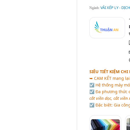
VẢI XẾP LY - DỊC
Ngành:
SIÊU TIẾT KIỆM CHI
➥
CAM KẾT
mang lại
☑ Hệ thống máy m
☑ Đa phương thức 
cắt viền dọc, cắt viền 
☑ Đặc biệt: Gia công t