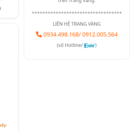
trên Trang Vàng.
g
**********************************
LIÊN HỆ TRANG VÀNG
0934.498.168
/
0912.005.564
(số
Hotline/
)
 xếp