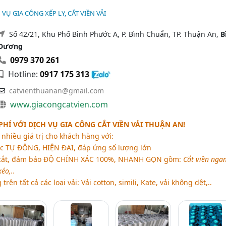
H VỤ GIA CÔNG XẾP LY, CẮT VIỀN VẢI
Số 42/21, Khu Phố Bình Phước A, P. Bình Chuẩn, TP. Thuận An,
B
Dương
0979 370 261
Hotline:
0917 175 313
catvienthuanan@gmail.com
www.giacongcatvien.com
 PHÍ VỚI DỊCH VỤ GIA CÔNG CẮT VIỀN VẢI THUẬN AN!
 nhiều giá trị cho khách hàng với:
óc TỰ ĐỘNG,
HIỆN ĐẠI
, đáp ứng số lượng lớn
cắt, đảm bảo ĐỘ CHÍNH XÁC 100%, NHANH GỌN gồm:
Cắt viền nga
xéo,..
rên tất cả các loại vải: Vải cotton, simili, Kate, vải không dệt,..