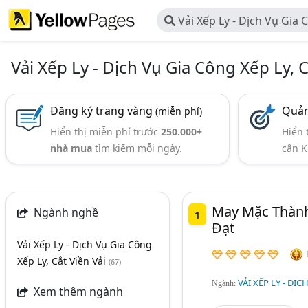
Vải Xếp Ly - Dịch Vụ Gia 
Viền Vải
Vải Xếp Ly - Dịch Vụ Gia Công Xếp Ly, C
Đăng ký trang vàng
Quản
(miễn phí)
Hiển thị miễn phí trước
250.000+
Hiển 
nhà mua
tìm kiếm mỗi ngày.
cận K
May Mặc Thành
Ngành nghề
1
Đạt
Vải Xếp Ly - Dịch Vụ Gia Công
Xếp Ly, Cắt Viền Vải
(67)
VẢI XẾP LY - DỊC
Ngành:
Xem thêm ngành