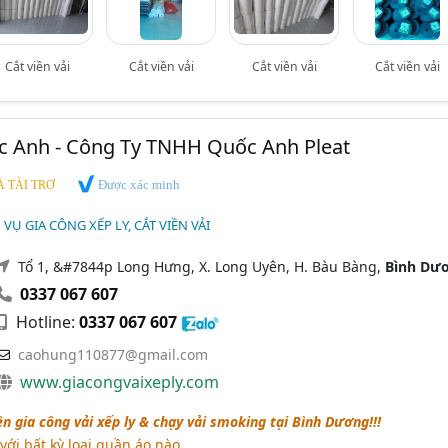
Cắt viền vải
Cắt viền vải
Cắt viền vải
Cắt viền vải
c Anh - Công Ty TNHH Quốc Anh Pleat
Được xác minh
 TÀI TRỢ
H VỤ GIA CÔNG XẾP LY, CẮT VIỀN VẢI
Tổ 1, &#7844p Long Hưng, X. Long Uyên, H. Bàu Bàng,
Bình Dư
0337 067 607
Hotline:
0337 067 607
caohung110877@gmail.com
www.giacongvaixeply.com
 gia công vải xếp ly & chạy vải smoking tại Bình Dương!!!
ới bất kỳ loại quần áo nào