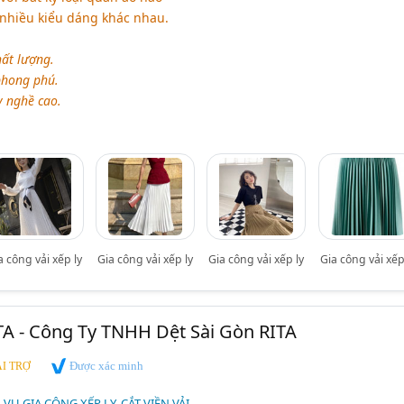
nhiều kiểu dáng khác nhau.
ất lượng.
hong phú.
y nghề cao.
a công vải xếp ly
Gia công vải xếp ly
Gia công vải xếp ly
Gia công vải xếp
TA - Công Ty TNHH Dệt Sài Gòn RITA
Được xác minh
I TRỢ
H VỤ GIA CÔNG XẾP LY, CẮT VIỀN VẢI