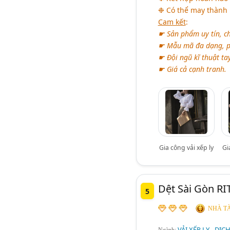
❉ Có thể may thành 
Cam kết
:
☛ Sản phẩm uy tín, ch
☛ Mẫu mã đa dạng, p
☛ Đội ngũ kĩ thuật ta
☛ Giá cả cạnh tranh.
Gia công vải xếp ly
Gi
Dệt Sài Gòn RI
5
NHÀ TÀ
VẢI XẾP LY - DỊC
Ngành: