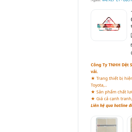
Công Ty TNHH Dệt Sà
vải.
★ Trang thiết bị hiệ
Toyota,..
★ Sản phẩm chất lượ
★ Giá cả cạnh tranh
Liên hệ qua hotline đ