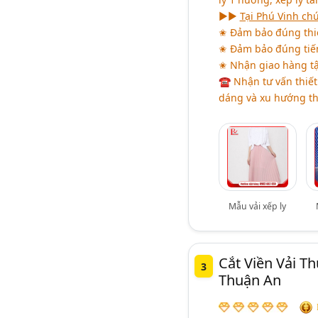
►►
Tại Phú Vinh chú
✬ Đảm bảo đúng thiế
✬ Đảm bảo đúng tiế
✬ Nhận giao hàng t
☎ Nhận tư vấn thiết
dáng và xu hướng th
Mẫu vải xếp ly
Cắt Viền Vải 
3
Thuận An