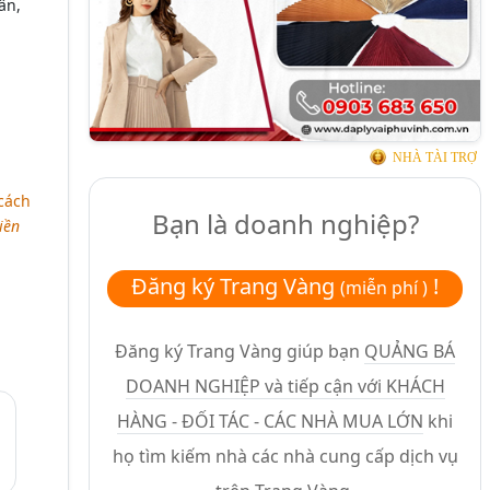
ân,
NHÀ TÀI TRỢ
 cách
Bạn là doanh nghiệp?
iền
Đăng ký Trang Vàng
!
(miễn phí )
Đăng ký Trang Vàng giúp bạn
QUẢNG BÁ
DOANH NGHIỆP và tiếp cận với KHÁCH
HÀNG - ĐỐI TÁC - CÁC NHÀ MUA LỚN
khi
họ tìm kiếm nhà các nhà cung cấp dịch vụ