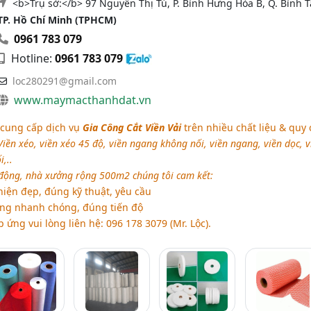
<b>Trụ sở:</b> 97 Nguyễn Thị Tú, P. Bình Hưng Hòa B, Q. Bình T
TP. Hồ Chí Minh (TPHCM)
0961 783 079
Hotline:
0961 783 079
loc280291@gmail.com
www.maymacthanhdat.vn
cung cấp dịch vụ
Gia Công Cắt Viền Vải
trên nhiều chất liệu & quy
Viền xéo, viền xéo 45 độ, viền ngang không nối, viền ngang, viền dọc, v
,..
động, nhà xưởng rộng 500m2 chúng tôi cam kết:
ện đẹp, đúng kỹ thuật, yêu cầu
ng nhanh chóng, đúng tiến độ
 ứng vui lòng liên hệ: 096 178 3079 (Mr. Lộc).