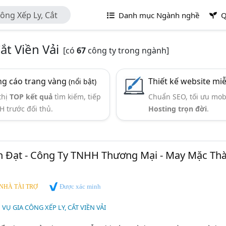
Công Xếp Ly, Cắt
Danh mục Ngành nghề
Q
ắt Viền Vải
[có
67
công ty trong ngành]
g cáo trang vàng
Thiết kế website mi
(nổi bật)
thị
TOP kết quả
tìm kiếm, tiếp
Chuẩn SEO, tối ưu mob
H trước đối thủ.
Hosting trọn đời
.
 Đạt - Công Ty TNHH Thương Mại - May Mặc Th
Được xác minh
NHÀ TÀI TRỢ
H VỤ GIA CÔNG XẾP LY, CẮT VIỀN VẢI