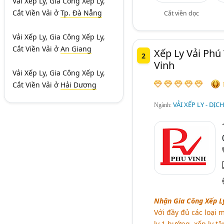
Vải Xếp Ly, Gia Công Xếp Ly,
Cắt Viền Vải
ở
Tp. Đà Nẵng
Cắt viền dọc
Vải Xếp Ly, Gia Công Xếp Ly,
Cắt Viền Vải
ở
An Giang
Xếp Ly Vải Phú
2
Vinh
Vải Xếp Ly, Gia Công Xếp Ly,
Cắt Viền Vải
ở
Hải Dương
VẢI XẾP LY - DỊC
Ngành:
Nhận Gia Công Xếp Ly 
Với đầy đủ các loại m
ly 1 hướng, xếp ly tă