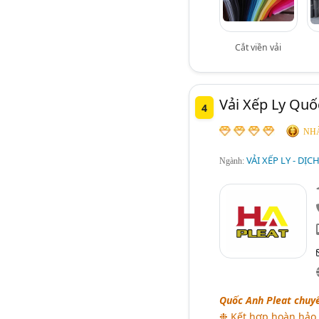
Cắt viền vải
Vải Xếp Ly Quố
4
NHÀ
VẢI XẾP LY - DỊC
Ngành:
Quốc Anh Pleat chuyên
❉ Kết hợp hoàn hảo v