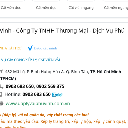
Cắt viền dọc
Cắt viền dọc
Cắt viền ngang
Cắt viền ngan
 Vinh - Công Ty TNHH Thương Mại - Dịch Vụ Phú
Được xác minh
NHÀ TÀI TRỢ
H VỤ GIA CÔNG XẾP LY, CẮT VIỀN VẢI
482 Mã Lò, P. Bình Hưng Hòa A, Q. Bình Tân,
TP. Hồ Chí Minh
(TPHCM)
0903 683 650
,
0902 569 375
Hotline:
0903 683 650
www.daplyvaiphuvinh.com.vn
(dập ly) vải và quần áo, váy thời trang các loại.
ẫu mã theo yêu cầu: Xếp ly trang trí, xếp ly hộp, xếp ly cánh quạt,
m, xếp ly nằm,..